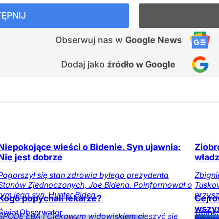
ĘPNIJ
Obserwuj nas
w
Google News
Dodaj jako
źródło w Google
Niepokojące wieści o Bidenie. Syn ujawnia:
Ziobr
Nie jest dobrze
wład
Pogorszył się stan zdrowia byłego prezydenta
Zbigni
Stanów Zjednoczonych, Joe Bidena. Poinformował o
Tuskow
tym jego syn, Hunter Biden.
przysz
Kogo popychali lekarze?
Cejro
wszys
Świat
Obserwator
Opinie
SPODE ŁBA | Ciekawym widowiskiem cieszyć się
opowi