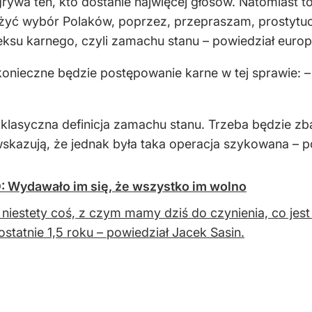
wa ten, kto dostanie najwięcej głosów. Natomiast to,
ażyć wybór Polaków, poprzez, przepraszam, prostytuc
deksu karnego, czyli zamachu stanu – powiedział europ
 konieczne będzie postępowanie karne w tej sprawie: –
t klasyczna definicja zamachu stanu. Trzeba będzie zb
 wskazują, że jednak była taka operacja szykowana –
O: Wydawało im się, że wszystko im wolno
t niestety coś, z czym mamy dziś do czynienia, co jes
ostatnie 1,5 roku – powiedział Jacek Sasin.