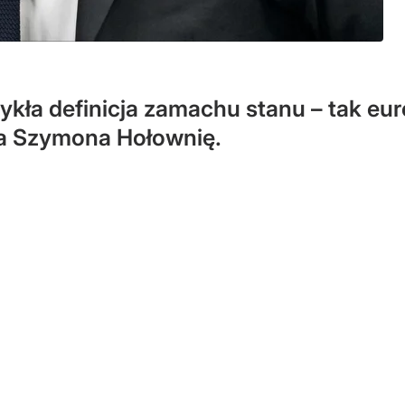
wykła definicja zamachu stanu – tak eu
na Szymona Hołownię.