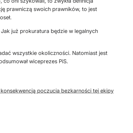
 co oni szykowali, to zwykła definicja
ję prawniczą swoich prawników, to jest
oseł.
 Jak już prokuratura będzie w legalnych
adać wszystkie okoliczności. Natomiast jest
 podsumował wiceprezes PiS.
t konsekwencją poczucia bezkarności tej ekipy