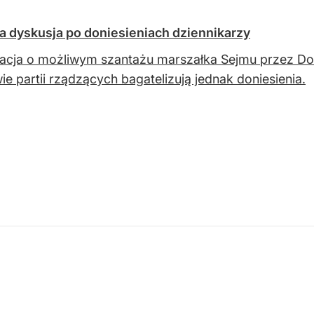
 dyskusja po doniesieniach dziennikarzy
acja o możliwym szantażu marszałka Sejmu przez Don
ie partii rządzących bagatelizują jednak doniesienia.