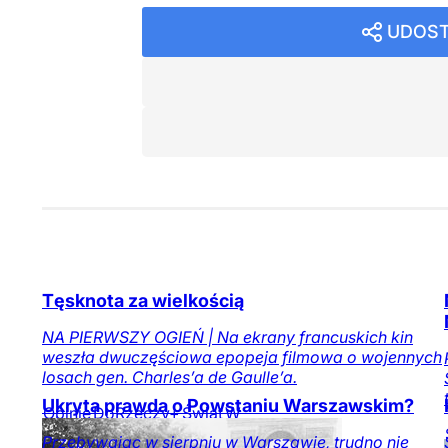
UDOST
Tęsknota za wielkością
NA PIERWSZY OGIEŃ | Na ekrany francuskich kin
weszła dwuczęściowa epopeja filmowa o wojennych
losach gen. Charles’a de Gaulle’a.
Ukryta prawda o Powstaniu Warszawskim?
Opinie
DoRzeczy+
Świat
W
numerze
Przebywając w sierpniu w Warszawie, trudno nie