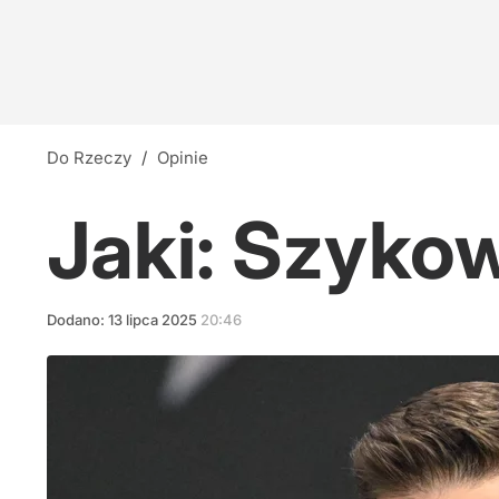
Do Rzeczy
/
Opinie
Jaki: Szyko
Dodano:
13
lipca
2025
20:46