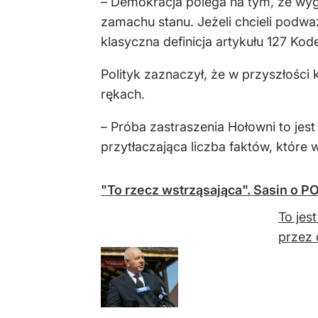
– Demokracja polega na tym, że wygry
zamachu stanu. Jeżeli chcieli podw
klasyczna definicja artykułu 127 Ko
Polityk zaznaczył, że w przyszłości
rękach.
– Próba zastraszenia Hołowni to jes
przytłaczająca liczba faktów, które
"To rzecz wstrząsająca". Sasin o P
To jes
przez 