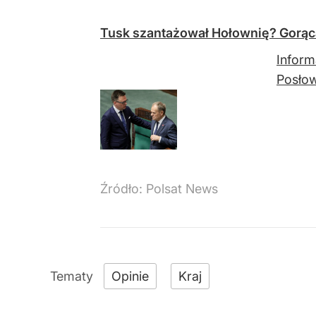
Tusk szantażował Hołownię? Gorąca
Inform
Posłow
Źródło:
Polsat News
Opinie
Kraj