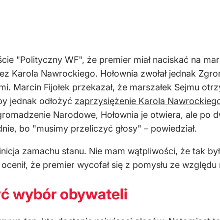
aście "Polityczny WF", że premier miał naciskać na ma
rzez Karola Nawrockiego. Hołownia zwołał jednak Zgro
ami.
Marcin Fijołek przekazał, że marszałek Sejmu ot
eby jednak odłożyć
zaprzysiężenie Karola Nawrockieg
t Zgromadzenie Narodowe, Hołownia je otwiera, ale p
nie, bo "musimy przeliczyć głosy" – powiedział.
finicja zamachu stanu. Nie mam wątpliwości, że tak był
ocenił, że premier wycofał się z pomysłu ze względu
yć wybór obywateli