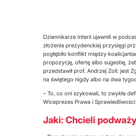
Dziennikarze Interii ujawnili w podc
złożenia prezydenckiej przysięgi p
pogłębiło konflikt między koalicjant
propozycję, ofertę albo sugestię, ż
przedstawił prof. Andrzej Zoll: jes
na świętego nigdy albo na dwa tygod
– To, co oni szykowali, to zwykła de
Wiceprezes Prawa i Sprawiedliwości 
Jaki: Chcieli podważ