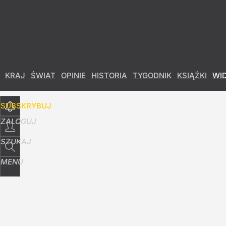
Udostępnij
11
Skomentuj
KRAJ
ŚWIAT
OPINIE
HISTORIA
TYGODNIK
KSIĄŻKI
WI
SUBSKRYBUJ
ZALOGUJ
SZUKAJ
MENU