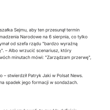
rszałka Sejmu, aby ten przesunął termin
madzenia Narodowe na 6 sierpnia, co tylko
rzymał od szefa rządu "bardzo wyraźną
o
". – Albo wrzucić scenariusz, który
o dwóch minutach mówi: "Zarządzam przerwę",
o – stwierdził Patryk Jaki w Polsat News.
 na spadek jego formacji w sondażach.