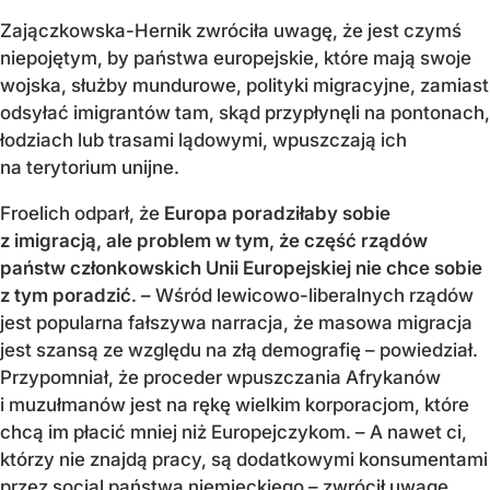
Zajączkowska-Hernik zwróciła uwagę, że jest czymś
niepojętym, by państwa europejskie, które mają swoje
wojska, służby mundurowe, polityki migracyjne, zamiast
odsyłać imigrantów tam, skąd przypłynęli na pontonach,
łodziach lub trasami lądowymi, wpuszczają ich
na terytorium unijne.
Froelich odparł, że
Europa poradziłaby sobie
z imigracją, ale problem w tym, że część rządów
państw członkowskich Unii Europejskiej nie chce sobie
z tym poradzić
. – Wśród lewicowo-liberalnych rządów
jest popularna fałszywa narracja, że masowa migracja
jest szansą ze względu na złą demografię – powiedział.
Przypomniał, że proceder wpuszczania Afrykanów
i muzułmanów jest na rękę wielkim korporacjom, które
chcą im płacić mniej niż Europejczykom. – A nawet ci,
którzy nie znajdą pracy, są dodatkowymi konsumentami
przez socjal państwa niemieckiego – zwrócił uwagę.