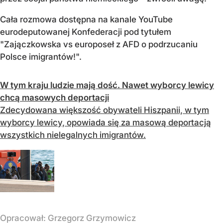
Cała rozmowa dostępna na kanale YouTube
eurodeputowanej Konfederacji pod tytułem
"Zajączkowska vs europoseł z AFD o podrzucaniu
Polsce imigrantów!".
W tym kraju ludzie mają dość. Nawet wyborcy lewicy
chcą masowych deportacji
Zdecydowana większość obywateli Hiszpanii, w tym
wyborcy lewicy, opowiada się za masową deportacją
wszystkich nielegalnych imigrantów.
Opracował:
Grzegorz Grzymowicz