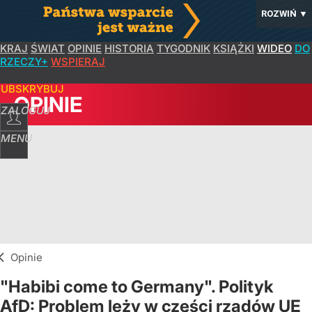
ROZWIŃ
▼
KRAJ
ŚWIAT
OPINIE
HISTORIA
TYGODNIK
KSIĄŻKI
WIDEO
DO
RZECZY+
WSPIERAJ
SUBSKRYBUJ
OPINIE
ZALOGUJ
MENU
Opinie
"Habibi come to Germany". Polityk
AfD: Problem leży w części rządów UE