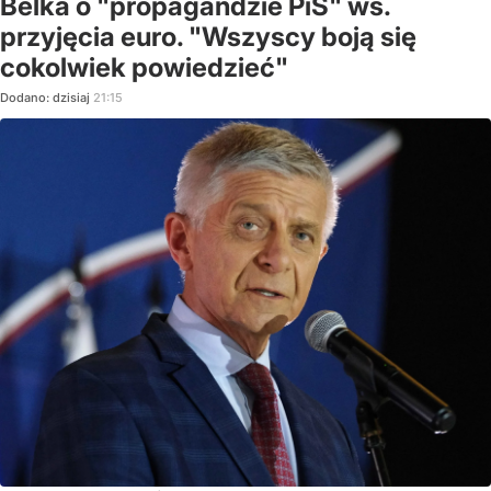
Belka o "propagandzie PiS" ws.
przyjęcia euro. "Wszyscy boją się
cokolwiek powiedzieć"
Dodano:
dzisiaj
21:15