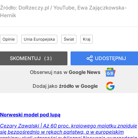
Źródło:
DoRzeczy.pl
/
YouTube, Ewa Zajączkowska-
Hernik
Opinie
Unia Europejska
Świat
Kraj
SKOMENTUJ
UDOSTĘPNIJ
3
Obserwuj nas
w
Google News
Dodaj jako
źródło w Google
Norweski model pod lupą
Cezary Zawalski | Aż 60 proc. krajowego majątku znajduje
się bezpośrednio w rękach państwa, a w europejskim
rankingu skali własności publicznej Norwegię wyprzedzają