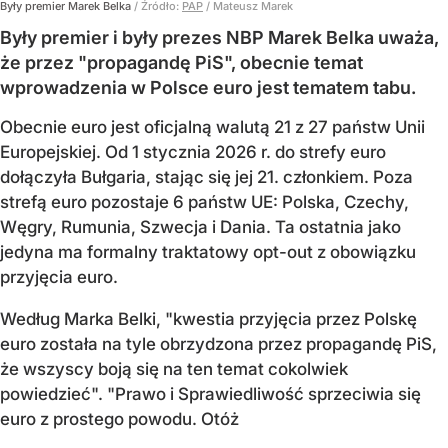
Były premier Marek Belka
/ Źródło:
PAP
/
Mateusz Marek
Były premier i były prezes NBP Marek Belka uważa,
że przez "propagandę PiS", obecnie temat
wprowadzenia w Polsce euro jest tematem tabu.
Obecnie euro jest oficjalną walutą 21 z 27 państw Unii
Europejskiej. Od 1 stycznia 2026 r. do strefy euro
dołączyła Bułgaria, stając się jej 21. członkiem.
Poza
strefą euro pozostaje 6 państw UE:
Polska, Czechy,
Węgry, Rumunia, Szwecja i Dania
. Ta ostatnia jako
jedyna ma formalny traktatowy opt-out z obowiązku
przyjęcia euro.
Według Marka Belki, "kwestia przyjęcia przez Polskę
euro została na tyle obrzydzona przez propagandę PiS,
że wszyscy boją się na ten temat cokolwiek
powiedzieć". "Prawo i Sprawiedliwość sprzeciwia się
euro z prostego powodu. Otóż