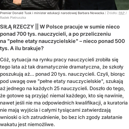
Premier Donald Tusk i minister edukacji narodowej Barbara Nowacka
/ Źródło:
PAP
/
Radek Pietruszka
SIŁĄ RZECZY || W Polsce pracuje w sumie nieco
ponad 700 tys. nauczycieli, a po przeliczeniu
na "pełne etaty nauczycielskie" – nieco ponad 500
tys. A ilu brakuje?
Cóż, sytuacja na rynku pracy nauczycieli zrobiła się
tego lata aż tak dramatycznie dramatyczna, że szkoły
poszukują aż… ponad 20 tys. nauczycieli. Czyli, biorąc
pod uwagę owe "pełne etaty nauczycielskie", szukają
aż jednego na każdych 25 nauczycieli. Doszło do tego,
że gotowe są przyjąć niemal każdego, kto się nawinie,
nawet jeśli nie ma odpowiednich kwalifikacji, a kuratoria
nie mają wyjścia i całymi tysiącami zatwierdzają
wnioski o ich zatrudnienie, bo bez ich zgody załatanie
wakatu jest niemożliwe.