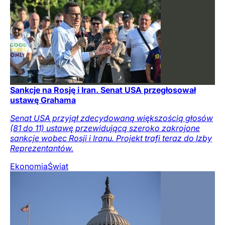
Sankcje na Rosję i Iran. Senat USA przegłosował
ustawę Grahama
Senat USA przyjął zdecydowaną większością głosów
(81 do 11) ustawę przewidującą szeroko zakrojone
sankcje wobec Rosji i Iranu. Projekt trafi teraz do Izby
Reprezentantów.
Ekonomia
Świat