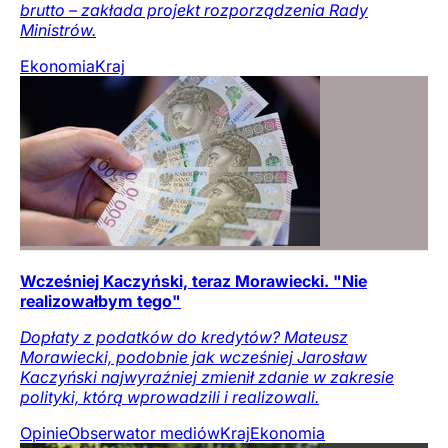
brutto – zakłada projekt rozporządzenia Rady
Ministrów.
Ekonomia
Kraj
Wcześniej Kaczyński, teraz Morawiecki. "Nie
realizowałbym tego"
Dopłaty z podatków do kredytów? Mateusz
Morawiecki, podobnie jak wcześniej Jarosław
Kaczyński najwyraźniej zmienił zdanie w zakresie
polityki, którą wprowadzili i realizowali.
Opinie
Obserwator mediów
Kraj
Ekonomia