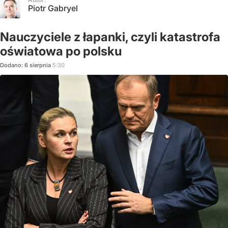
Piotr Gabryel
Nauczyciele z łapanki, czyli katastrofa
oświatowa po polsku
Dodano:
6
sierpnia
5:30