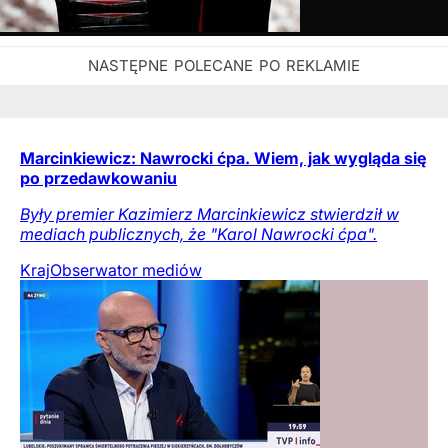
Marcinkiewicz: Nawrocki ćpa. Wiem, jak wygląda się
po przedawkowaniu
Były premier Kazimierz Marcinkiewicz stwierdził w
mediach publicznych, że "Karol Nawrocki ćpa".
Kraj
Obserwator mediów