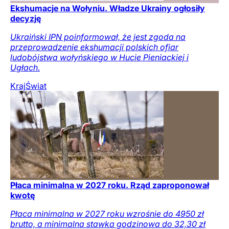
Ekshumacje na Wołyniu. Władze Ukrainy ogłosiły
decyzję
Ukraiński IPN poinformował, że jest zgoda na
przeprowadzenie ekshumacji polskich ofiar
ludobójstwa wołyńskiego w Hucie Pieniackiej i
Ugłach.
Kraj
Świat
Płaca minimalna w 2027 roku. Rząd zaproponował
kwotę
Płaca minimalna w 2027 roku wzrośnie do 4950 zł
brutto, a minimalna stawka godzinowa do 32,30 zł