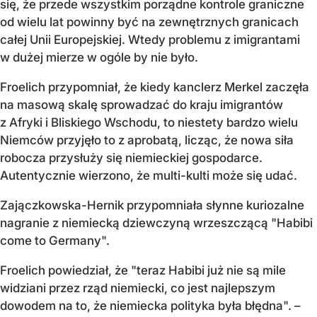
się, że przede wszystkim porządne kontrole graniczne
od wielu lat powinny być na zewnętrznych granicach
całej Unii Europejskiej. Wtedy problemu z imigrantami
w dużej mierze w ogóle by nie było.
Froelich przypomniał, że kiedy kanclerz Merkel zaczęła
na masową skalę sprowadzać do kraju imigrantów
z Afryki i Bliskiego Wschodu, to niestety bardzo wielu
Niemców przyjęło to z aprobatą, licząc, że nowa siła
robocza przysłuży się niemieckiej gospodarce.
Autentycznie wierzono, że multi-kulti może się udać.
Zajączkowska-Hernik przypomniała słynne kuriozalne
nagranie z niemiecką dziewczyną wrzeszczącą "Habibi
come to Germany".
Froelich powiedział, że "teraz Habibi już nie są mile
widziani przez rząd niemiecki, co jest najlepszym
dowodem na to, że niemiecka polityka była błędna". –