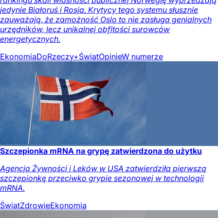
jedynie Białoruś i Rosja. Krytycy tego systemu słusznie
zauważają, że zamożność Oslo to nie zasługa genialnych
urzędników, lecz unikalnej obfitości surowców
energetycznych.
Ekonomia
DoRzeczy+
Świat
Opinie
W numerze
Szczepionka mRNA na grypę zatwierdzona do użytku
Agencja Żywności i Leków w USA zatwierdziła pierwszą
szczepionkę przeciwko grypie sezonowej w technologii
mRNA.
Świat
Zdrowie
Ekonomia