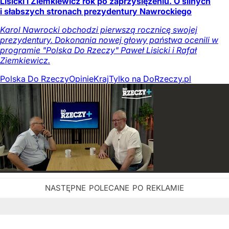
Lisicki i Ziemkiewicz rok po zaprzysiężeniu. O silnych
i słabszych stronach prezydentury Nawrockiego
Karol Nawrocki obchodzi pierwszą rocznicę swojej
prezydentury. Dokonania nowej głowy państwa ocenili w
programie "Polska Do Rzeczy" Paweł Lisicki i Rafał
Ziemkiewicz.
Polska Do Rzeczy
Opinie
Kraj
Tylko na DoRzeczy.pl