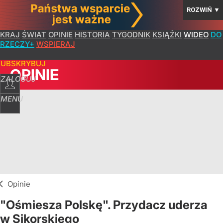
ROZWIŃ
▼
KRAJ
ŚWIAT
OPINIE
HISTORIA
TYGODNIK
KSIĄŻKI
WIDEO
DO
RZECZY+
WSPIERAJ
SUBSKRYBUJ
OPINIE
ZALOGUJ
MENU
Opinie
"Ośmiesza Polskę". Przydacz uderza
w Sikorskiego