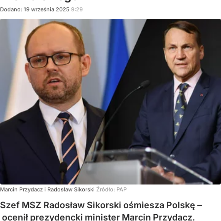
Dodano:
19
września
2025
9:29
Marcin Przydacz i Radosław Sikorski
Źródło:
PAP
Szef MSZ Radosław Sikorski ośmiesza Polskę –
ocenił prezydencki minister Marcin Przydacz.