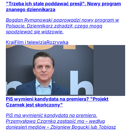
"Trzeba ich stale poddawać presji". Nowy program
znanego dziennikarza
Bogdan Rymanowski poprowadzi nowy program w
Polsacie. Dziennikarz zdradził, czego mogą
spodziewać się widzowie.
Kraj
Film i telewizja
Rozrywka
PiS wymieni kandydata na premiera? "Projekt
Czarnek jest skończony"
PiS ma wymienić kandydata na premiera.
Przemysława Czarnka zastąpić ma – według
doniesień mediów – Zbigniew Bogucki lub Tobiasz