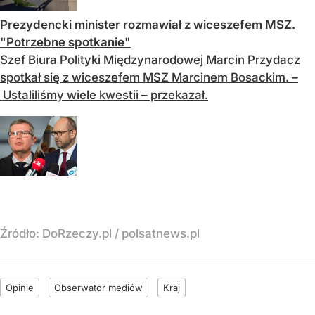
Prezydencki minister rozmawiał z wiceszefem MSZ.
"Potrzebne spotkanie"
Szef Biura Polityki Międzynarodowej Marcin Przydacz
spotkał się z wiceszefem MSZ Marcinem Bosackim. –
Ustaliliśmy wiele kwestii – przekazał.
Źródło:
DoRzeczy.pl
/
polsatnews.pl
Opinie
Obserwator mediów
Kraj