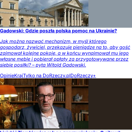
Gadowski: Gdzie poszła polska pomoc na Ukrainie?
Jak można nazwać mechanizm, w myśl którego
gospodarz, żywiciel, przekazuje pieniądze na to, aby gość
zajmował kolejne pokoje, a w końcu wynajmował mu jego
własne meble i pobierał opłaty za przygotowywane przez
siebie posiłki? – pyta Witold Gadowski.
Opinie
Kraj
Tylko na DoRzeczy.pl
DoRzeczy+