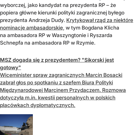
wyborczej, jako kandydat na prezydenta RP
–
że
popiera gł
ówne kierunki polityki zagranicznej by
łego
prezydenta Andrzeja Dudy.
Krytykował rząd za niektóre
nominacje ambasadorskie,
w tym Bogdana Klicha
na ambasadora RP w Waszyngtonie i Ryszarda
Schnepfa na ambasadora RP w Rzymie.
MSZ dogada się z prezydentem? "Sikorski jest
gotowy"
Wiceminister spraw zagranicznych Marcin Bosacki
zabrał głos po spotkaniu z szefem Biura Polityki
Międzynarodowej Marcinem Przydaczem. Rozmowa
dotyczyła m.in. kwestii personalnych w polskich
placówkach dyplomatycznych.