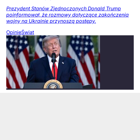
Prezydent Stanów Zjednoczonych Donald Trump
poinformował, że rozmowy dotyczące zakończenia
wojny na Ukrainie przynoszą postępy.
Opinie
Świat