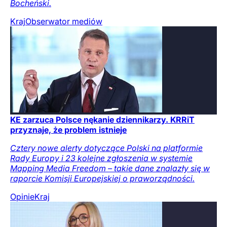
Bocheński.
Kraj
Obserwator mediów
KE zarzuca Polsce nękanie dziennikarzy. KRRiT
przyznaje, że problem istnieje
Cztery nowe alerty dotyczące Polski na platformie
Rady Europy i 23 kolejne zgłoszenia w systemie
Mapping Media Freedom – takie dane znalazły się w
raporcie Komisji Europejskiej o praworządności.
Opinie
Kraj