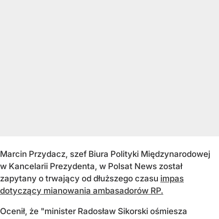
Marcin Przydacz, szef Biura Polityki Mi
ędzynarodowej
w Kancelarii Prezydenta, w Polsat News został
zapytany o trwający od dłuższego czasu
impas
dotyczący mianowania ambasadorów RP.
Oceni
ł, że "
minister Rados
ław Sikorski ośmiesza