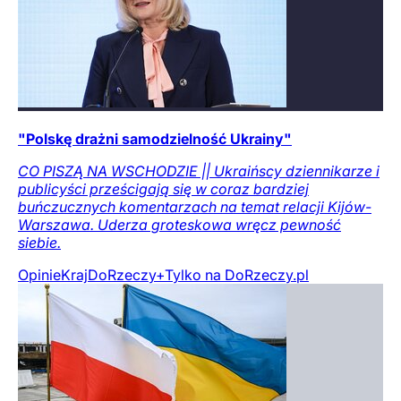
"Polskę drażni samodzielność Ukrainy"
CO PISZĄ NA WSCHODZIE || Ukraińscy dziennikarze i
publicyści prześcigają się w coraz bardziej
buńczucznych komentarzach na temat relacji Kijów-
Warszawa. Uderza groteskowa wręcz pewność
siebie.
Opinie
Kraj
DoRzeczy+
Tylko na DoRzeczy.pl