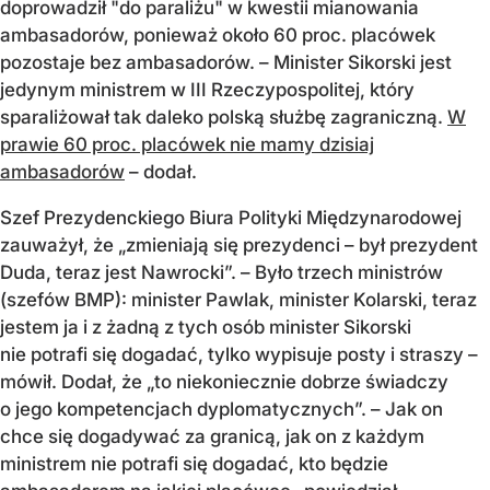
doprowadził "do paraliżu" w kwestii mianowania
ambasador
ów, poniewa
ż około 60 proc. plac
ówek
pozostaje bez ambasadorów.
– Minister Sikorski jest
jedynym ministrem w III Rzeczypospolitej, kt
óry
sparali
żował tak daleko polską służbę zagraniczną.
W
prawie 60 proc. placówek nie mamy dzisiaj
ambasadorów
– doda
ł.
Szef Prezydenckiego Biura Polityki Międzynarodowej
zauważył, że
„zmieniaj
ą się prezydenci – był prezydent
Duda, teraz jest Nawrocki”.
– By
ło trzech ministr
ów
(szefów BMP): minister Pawlak, minister Kolarski, teraz
jestem ja i z
żadną z tych os
ób minister Sikorski
nie potrafi si
ę dogadać, tylko wypisuje posty i straszy
–
m
ówi
ł. Dodał, że
„to niekoniecznie dobrze
świadczy
o jego kompetencjach dyplomatycznych”.
– Jak on
chce si
ę dogadywać za granicą, jak on z każdym
ministrem nie potrafi się dogadać, kto będzie