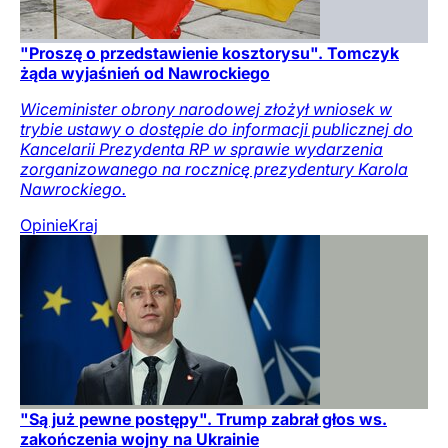
"Proszę o przedstawienie kosztorysu". Tomczyk
żąda wyjaśnień od Nawrockiego
Wiceminister obrony narodowej złożył wniosek w
trybie ustawy o dostępie do informacji publicznej do
Kancelarii Prezydenta RP w sprawie wydarzenia
zorganizowanego na rocznicę prezydentury Karola
Nawrockiego.
Opinie
Kraj
"Są już pewne postępy". Trump zabrał głos ws.
zakończenia wojny na Ukrainie