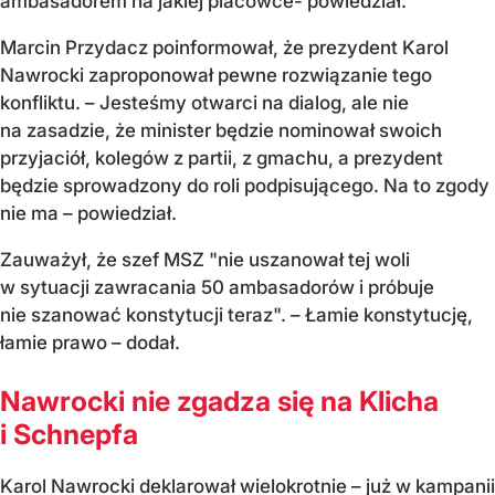
ambasadorem na jakiej plac
ówce- powiedzia
ł.
Marcin Przydacz poinformował, że prezydent Karol
Nawrocki zaproponował pewne rozwiązanie tego
konfliktu.
– Jeste
śmy otwarci na dialog, ale nie
na zasadzie, że minister będzie nominował swoich
przyjaci
ó
ł, koleg
ów z partii, z gmachu, a prezydent
b
ędzie sprowadzony do roli podpisującego. Na to zgody
nie ma
– powiedzia
ł.
Zauważył, że szef MSZ "
nie uszanowa
ł tej woli
w sytuacji zawracania 50 ambasador
ów i próbuje
nie szanowa
ć konstytucji teraz".
–
Łamie konstytucję,
łamie prawo
– doda
ł.
Nawrocki nie zgadza się na Klicha
i Schnepfa
Karol Nawrocki deklarował wielokrotnie
– ju
ż w kampanii