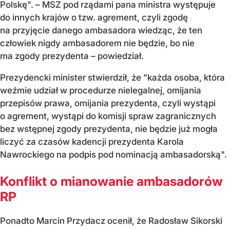
Polskę".
– MSZ pod rz
ądami pana ministra występuje
do innych kraj
ów o tzw. agrement, czyli zgod
ę
na przyjęcie danego ambasadora wiedząc, że ten
człowiek nigdy ambasadorem nie będzie, bo nie
ma zgody prezydenta
– powiedzia
ł.
Prezydencki minister stwierdził, że "
ka
żda osoba, kt
óra
we
źmie udział w procedurze nielegalnej, omijania
przepis
ów prawa, omijania prezydenta, czyli wyst
ąpi
o agrement, wystąpi do komisji spraw zagranicznych
bez wstępnej zgody prezydenta, nie będzie już mogła
liczyć za czas
ów kadencji prezydenta Karola
Nawrockiego na podpis pod nominacj
ą ambasadorską".
Konflikt o mianowanie ambasadorów
RP
Ponadto Marcin Przydacz ocenił, że Radosław Sikorski