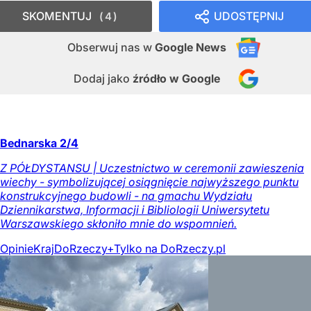
SKOMENTUJ
UDOSTĘPNIJ
4
Obserwuj nas
w
Google News
Dodaj jako
źródło w Google
Bednarska 2/4
Z PÓŁDYSTANSU | Uczestnictwo w ceremonii zawieszenia
wiechy - symbolizującej osiągnięcie najwyższego punktu
konstrukcyjnego budowli - na gmachu Wydziału
Dziennikarstwa, Informacji i Bibliologii Uniwersytetu
Warszawskiego skłoniło mnie do wspomnień.
Opinie
Kraj
DoRzeczy+
Tylko na DoRzeczy.pl