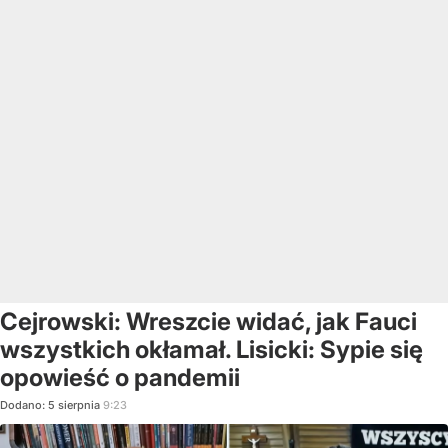
Cejrowski: Wreszcie widać, jak Fauci
wszystkich okłamał. Lisicki: Sypie się
opowieść o pandemii
Dodano:
5
sierpnia
9:23