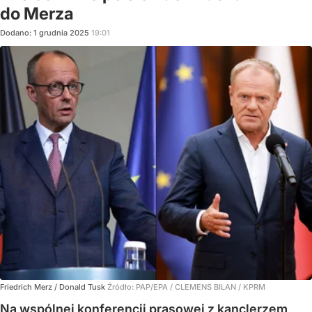
do Merza
Dodano:
1
grudnia
2025
19:01
Friedrich Merz / Donald Tusk
Źródło:
PAP/EPA
/
CLEMENS BILAN / KPRM
Na wspólnej konferencji prasowej z kanclerzem