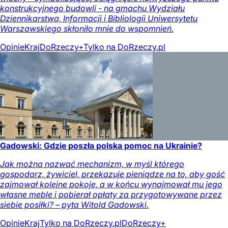
konstrukcyjnego budowli - na gmachu Wydziału
Dziennikarstwa, Informacji i Bibliologii Uniwersytetu
Warszawskiego skłoniło mnie do wspomnień.
Opinie
Kraj
DoRzeczy+
Tylko na DoRzeczy.pl
Gadowski: Gdzie poszła polska pomoc na Ukrainie?
Jak można nazwać mechanizm, w myśl którego
gospodarz, żywiciel, przekazuje pieniądze na to, aby gość
zajmował kolejne pokoje, a w końcu wynajmował mu jego
własne meble i pobierał opłaty za przygotowywane przez
siebie posiłki? – pyta Witold Gadowski.
Opinie
Kraj
Tylko na DoRzeczy.pl
DoRzeczy+