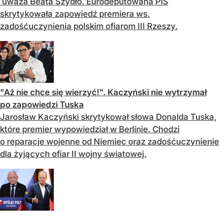
uważa Beata Szydło. Eurodeputowana PiS
skrytykowała zapowiedź premiera ws.
zadośćuczynienia polskim ofiarom III Rzeszy.
"Aż nie chce się wierzyć!". Kaczyński nie wytrzymał
po zapowiedzi Tuska
Jarosław Kaczyński skrytykował słowa Donalda Tuska,
które premier wypowiedział w Berlinie. Chodzi
o reparacje wojenne od Niemiec oraz zadośćuczynienie
dla żyjących ofiar II wojny światowej.