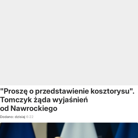
"Proszę o przedstawienie kosztorysu".
Tomczyk żąda wyjaśnień
od Nawrockiego
Dodano:
dzisiaj
6:22