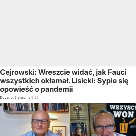
Cejrowski: Wreszcie widać, jak Fauci
wszystkich okłamał. Lisicki: Sypie się
opowieść o pandemii
Dodano:
5
sierpnia
9:23