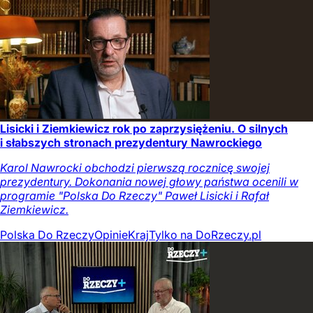
Lisicki i Ziemkiewicz rok po zaprzysiężeniu. O silnych
i słabszych stronach prezydentury Nawrockiego
Karol Nawrocki obchodzi pierwszą rocznicę swojej
prezydentury. Dokonania nowej głowy państwa ocenili w
programie "Polska Do Rzeczy" Paweł Lisicki i Rafał
Ziemkiewicz.
Polska Do Rzeczy
Opinie
Kraj
Tylko na DoRzeczy.pl