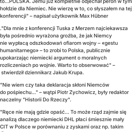
to...POLSKA. Jemu już kompletnie odjechał peron w tym
hołdzie dla Niemiec. Nie wierzę w to, co słyszałem na tej
konferencji" – napisał użytkownik Max Hübner
."Dla mnie z konferencji Tuska z Merzem najciekawsza
była pośrednio wyrażona groźba, że jak Niemcy
nie wypłacą odszkodowań ofiarom wojny – «gestu
humanitarnego» – to zrobi to Polska, publicznie
upokarzając niemiecki argument o moralnych
rozliczeniach po wojnie. Warto to obserwować" –
stwierdził dziennikarz Jakub Krupa.
"Nie wiem czy taka deklaracja skłoni Niemców
do pośpiechu..." – wątpi Piotr Zychowicz, były redaktor
naczelny "Historii Do Rzeczy".
"Ręce nie mają gdzie opaść… To może rząd zajmie się
analizą dlaczego niemiecki DHL płaci śmiesznie mały
CIT w Polsce w porównaniu z zyskami oraz np. takim