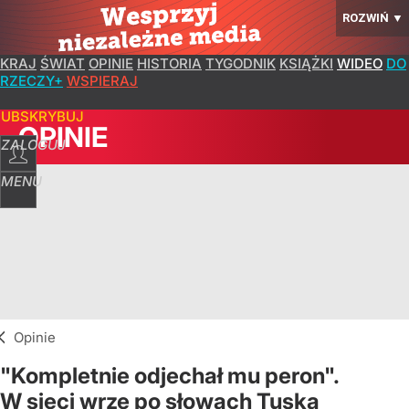
ROZWIŃ
▼
KRAJ
ŚWIAT
OPINIE
HISTORIA
TYGODNIK
KSIĄŻKI
WIDEO
DO
RZECZY+
WSPIERAJ
SUBSKRYBUJ
OPINIE
ZALOGUJ
MENU
Opinie
"Kompletnie odjechał mu peron".
W sieci wrze po słowach Tuska