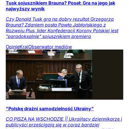
Tusk sojusznikiem Brauna? Poseł: Gra na jego jak
najwyższy wynik
Czy Donald Tusk gra na dobry rezultat Grzegorza
Brauna? Zdaniem posła Pawła Jabłońskiego z
Rozwoju Plus, lider Konfederacji Korony Polskiej jest
"paradoksalnie" sojusznikiem premiera
Opinie
Kraj
Obserwator mediów
"Polskę drażni samodzielność Ukrainy"
CO PISZĄ NA WSCHODZIE || Ukraińscy dziennikarze i
publicyści prześcigają się w coraz bardziej