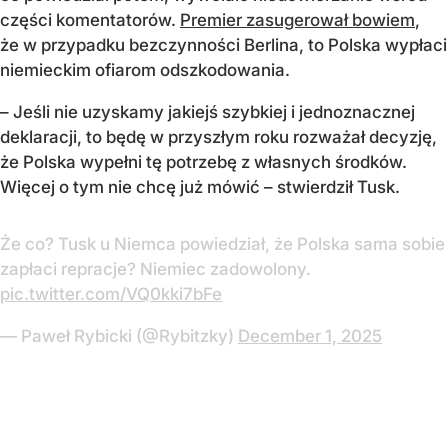
części komentatorów.
Premier zasugerował bowiem
,
że w przypadku bezczynności Berlina, to Polska wypłaci
niemieckim ofiarom odszkodowania.
– Jeśli nie uzyskamy jakiejś szybkiej i jednoznacznej
deklaracji, to będę w przyszłym roku rozważał decyzję,
że Polska wypełni tę potrzebę z własnych środków.
Więcej o tym nie chcę już mówić – stwierdził Tusk.
Że co? Tusk u Niemca powiedział, że Polska sama sobie
zapłaci repracje? Niemiec zadowolony.
pic.twitter.com/VQ0kki7bFe
— Paweł Rybicki (@Rybitzky)
December 1, 2025