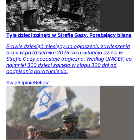
Tyle dzieci zginęło w Strefie Gazy. Porażający bilans
Prawie dziesięć miesięcy po ogłoszeniu zawieszenia
broni w październiku 2025 roku sytuacja dzieci w
Strefie Gazy pozostaje tragiczna. Według UNICEF, co
najmniej 300 dzieci zginęło w ciągu 300 dni od
podpisania porozumienia.
Świat
Opinie
Religia