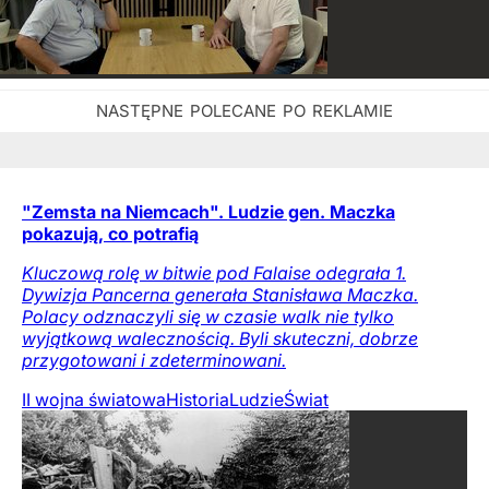
"Zemsta na Niemcach". Ludzie gen. Maczka
pokazują, co potrafią
Kluczową rolę w bitwie pod Falaise odegrała 1.
Dywizja Pancerna generała Stanisława Maczka.
Polacy odznaczyli się w czasie walk nie tylko
wyjątkową walecznością. Byli skuteczni, dobrze
przygotowani i zdeterminowani.
II wojna światowa
Historia
Ludzie
Świat