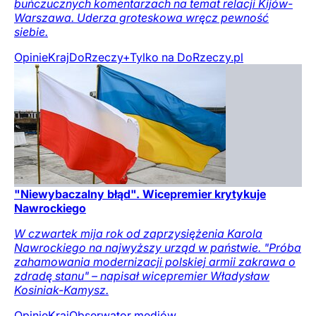
buńczucznych komentarzach na temat relacji Kijów-
Warszawa. Uderza groteskowa wręcz pewność
siebie.
Opinie
Kraj
DoRzeczy+
Tylko na DoRzeczy.pl
"Niewybaczalny błąd". Wicepremier krytykuje
Nawrockiego
W czwartek mija rok od zaprzysiężenia Karola
Nawrockiego na najwyższy urząd w państwie. "Próba
zahamowania modernizacji polskiej armii zakrawa o
zdradę stanu" – napisał wicepremier Władysław
Kosiniak-Kamysz.
Opinie
Kraj
Obserwator mediów