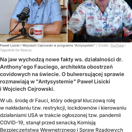
Paweł Lisicki i Wojciech Cejrowski w programie "Antysystem"
/ Źródło:
YouTube
/
Tygodnik Do Rzeczy
Na jaw wychodzą nowe fakty ws. działalności dr.
Anthony'ego Fauciego, architekta obostrzeń
covidowych na świecie. O bulwersującej sprawie
rozmawiają w "Antysystemie" Paweł Lisicki
i Wojciech Cejrowski.
W ub. środę dr Fauci, który odegrał kluczową rolę
w nakładaniu tzw. restrykcji, lockdownów i kierowaniu
działaniami USA w trakcie ogłoszonej tzw. pandemii
COVID-19, stanął przed senacką Komisją
Bezpieczeństwa Wewnętrznego i Spraw Rządowych