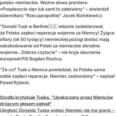
polsko-niemieckie. Ważne słowa premiera:
«Pospieszcie się» lub sami to załatwimy" – stwierdził
dziennikarz "Rzeczpospolitej" Jacek Nizinkiewicz.
"Donald Tusk w Berlinie🇩🇪 właśnie zadeklarował,
że Polska zapłaci reparacje wojenne za Niemcy! Żyjące
ofiary (ok 50 tysięcy) niemieckiej pożogi dostać mają
odszkodowanie od Polski za niemieckie zbrodnie
wojenne…Dobrze czytacie" – nie kryje oburzenia
europoseł PiS Bogdan Rzońca.
"Że co? Tusk u Niemca powiedział, że Polska sama
sobie zapłaci reparacje. Niemiec zadowolony" – napisał
Paweł Rybicki.
Szydło krytykuje Tuska. "Upokorzony przez Niemców
drżącym głosem ogłosił"
Uległość Donalda Tuska wobec Niemiec nie ma granic –