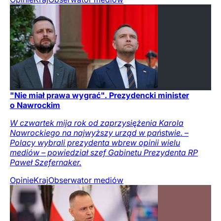
"Nie miał prawa wygrać". Prezydencki minister
o Nawrockim
W czwartek mija rok od zaprzysiężenia Karola
Nawrockiego na najwyższy urząd w państwie. –
Polacy wybrali prezydenta wbrew opinii wielu
mediów – powiedział szef Gabinetu Prezydenta RP
Paweł Szefernaker.
Opinie
Kraj
Obserwator mediów