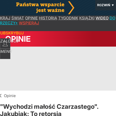
ROZWIŃ
▼
KRAJ
ŚWIAT
OPINIE
HISTORIA
TYGODNIK
KSIĄŻKI
WIDEO
DO
RZECZY+
WSPIERAJ
SUBSKRYBUJ
OPINIE
ZALOGUJ
MENU
Opinie
"Wychodzi małość Czarzastego".
Jakubiak: To retorsja