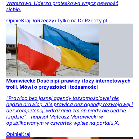
Warszawa. Uderza groteskowa wręcz pewność
siebie.
Opinie
Kraj
DoRzeczy+
Tylko na DoRzeczy.pl
Morawiecki: Dość pipi-prawicy i loży internetowych
trolli. Mówi o przyszłości i tożsamości
"Prawica bez jasnej agendy tożsamościowej nie
będzie prawicą. Ale prawica bez agendy rozwojowej i
bez kompetencji wdrażania zmian nigdy nie będzie
rządzić" – napisał Mateusz Morawiecki w
opublikowanym w czwartek wpisie na portalu X.
Opinie
Kraj