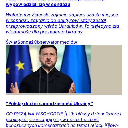
wypowiedzieli się w sondażu
Wołodymyr Zełenski zajmuje dopiero szóste miejsce
w sondażu zaufania do polityków, który został
przeprowadzony wśród Ukraińców. To niejedyna zła
wiadomość dla prezydenta Ukrainy.
Świat
Sondaż
Obserwator mediów
"Polskę drażni samodzielność Ukrainy"
CO PISZĄ NA WSCHODZIE || Ukraińscy dziennikarze i
publicyści prześcigają się w coraz bardziej
buńczucznych komentarzach na temat relacji Kijów-