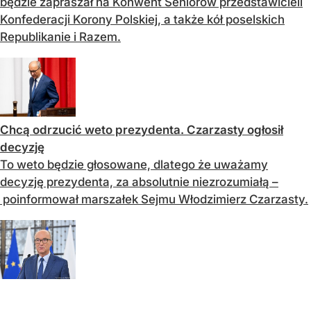
będzie zapraszał na Konwent Seniorów przedstawicieli
Konfederacji Korony Polskiej, a także kół poselskich
Republikanie i Razem.
Chcą odrzucić weto prezydenta. Czarzasty ogłosił
decyzję
To weto będzie głosowane, dlatego że uważamy
decyzję prezydenta, za absolutnie niezrozumiałą –
poinformował marszałek Sejmu Włodzimierz Czarzasty.