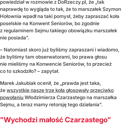
powiedział w rozmowie z DoRzeczy.pl, że „tak
naprawdę to wygląda to tak, że to marszałek Szymon
Hołownia wpadł na taki pomysł, żeby zapraszać koła
poselskie na Konwent Seniorów, bo zgodnie
z regulaminem Sejmu takiego obowiązku marszałek
nie posiada”.
– Natomiast skoro już byliśmy zapraszani i wiadomo,
że byliśmy tam obserwatorami, bo prawa głosu
nie mieliśmy na Konwencie Seniorów, to przecież
co to szkodziło? – zapytał.
Marek Jakubiak ocenił, że „prawda jest taka,
że
wszystkie nasze trze koła głosowały przeciwko
powołaniu
Włodzimierza Czarzastego na marszałka
Sejmu, a teraz mamy retorsję tego działania”.
"Wychodzi małość Czarzastego"