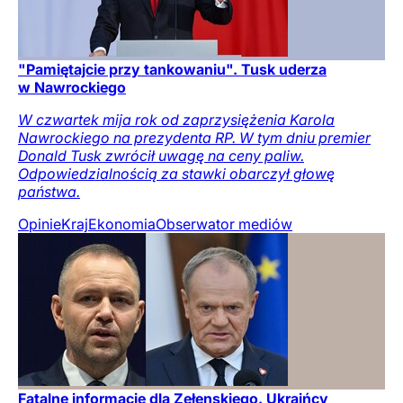
"Pamiętajcie przy tankowaniu". Tusk uderza
w Nawrockiego
W czwartek mija rok od zaprzysiężenia Karola
Nawrockiego na prezydenta RP. W tym dniu premier
Donald Tusk zwrócił uwagę na ceny paliw.
Odpowiedzialnością za stawki obarczył głowę
państwa.
Opinie
Kraj
Ekonomia
Obserwator mediów
Fatalne informacje dla Zełenskiego. Ukraińcy