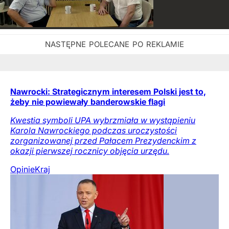
Nawrocki: Strategicznym interesem Polski jest to,
żeby nie powiewały banderowskie flagi
Kwestia symboli UPA wybrzmiała w wystąpieniu
Karola Nawrockiego podczas uroczystości
zorganizowanej przed Pałacem Prezydenckim z
okazji pierwszej rocznicy objęcia urzędu.
Opinie
Kraj