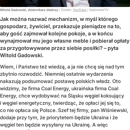
Witold Gadowski, dziennikarz śledczy
/ Źródło:
YouTube
/
GadowskiTV
Jak można nazwać mechanizm, w myśl którego
gospodarz, żywiciel, przekazuje pieniądze na to,
aby gość zajmował kolejne pokoje, a w końcu
wynajmował mu jego własne meble i pobierał opłaty
za przygotowywane przez siebie posiłki? – pyta
Witold Gadowski.
Wiem, i Państwo też wiedzą, a ja nie chcę się nad tym
zbytnio rozwodzić. Niemniej ostatnie wydarzenia
nakazują podsumować postawę polskich władz. Oto
widzimy, że firma Coal Energy, ukraińska firma Coal
Energy, chce wydobywać na Śląsku węgiel koksujący
i węgiel energetyczny, twierdząc, że opłaci jej się to,
co nie opłaca się Polsce. Szef tej firmy, pan Wiśniewski,
dodaje przy tym, że priorytetem będzie Ukraina i że
węgiel ten będzie wysyłany na Ukrainę. A więc