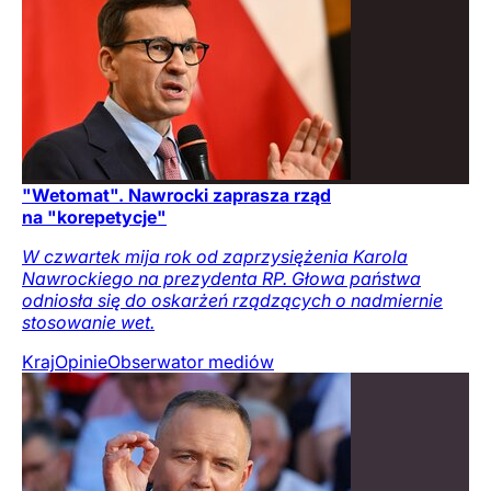
"Wetomat". Nawrocki zaprasza rząd
na "korepetycje"
W czwartek mija rok od zaprzysiężenia Karola
Nawrockiego na prezydenta RP. Głowa państwa
odniosła się do oskarżeń rządzących o nadmiernie
stosowanie wet.
Kraj
Opinie
Obserwator mediów