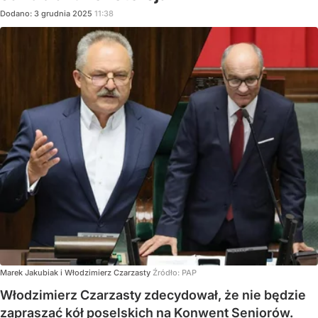
Dodano:
3
grudnia
2025
11:38
Marek Jakubiak i Włodzimierz Czarzasty
Źródło:
PAP
Włodzimierz Czarzasty zdecydował, że nie będzie
zapraszać kół poselskich na Konwent Seniorów.