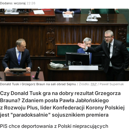
Dodano:
wczoraj
22:26
Donald Tusk i Grzegorz Braun na sali obrad Sejmu
/ Źródło:
PAP
/
Paweł Supernak
Czy Donald Tusk gra na dobry rezultat Grzegorza
Brauna? Zdaniem posła Pawła Jabłońskiego
z Rozwoju Plus, lider Konfederacji Korony Polskiej
jest "paradoksalnie" sojusznikiem premiera
PiS chce deportowania z Polski niepracujących