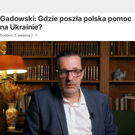
Gadowski: Gdzie poszła polska pomoc
na Ukrainie?
Dodano:
5
sierpnia
8:35