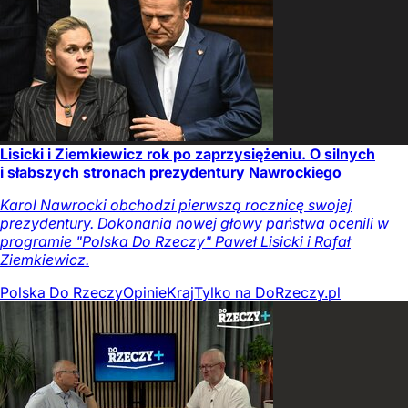
Lisicki i Ziemkiewicz rok po zaprzysiężeniu. O silnych
i słabszych stronach prezydentury Nawrockiego
Karol Nawrocki obchodzi pierwszą rocznicę swojej
prezydentury. Dokonania nowej głowy państwa ocenili w
programie "Polska Do Rzeczy" Paweł Lisicki i Rafał
Ziemkiewicz.
Polska Do Rzeczy
Opinie
Kraj
Tylko na DoRzeczy.pl