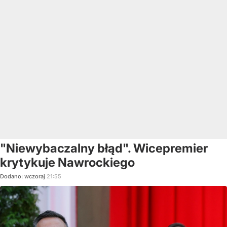
"Niewybaczalny błąd". Wicepremier
krytykuje Nawrockiego
Dodano:
wczoraj
21:55