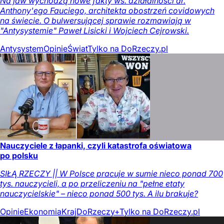
Na jaw wychodzą nowe fakty ws. działalności dr.
Anthony'ego Fauciego, architekta obostrzeń covidowych
na świecie. O bulwersującej sprawie rozmawiają w
"Antysystemie" Paweł Lisicki i Wojciech Cejrowski.
Antysystem
Opinie
Świat
Tylko na DoRzeczy.pl
Nauczyciele z łapanki, czyli katastrofa oświatowa
po polsku
SIŁĄ RZECZY || W Polsce pracuje w sumie nieco ponad 700
tys. nauczycieli, a po przeliczeniu na "pełne etaty
nauczycielskie" – nieco ponad 500 tys. A ilu brakuje?
Opinie
Ekonomia
Kraj
DoRzeczy+
Tylko na DoRzeczy.pl