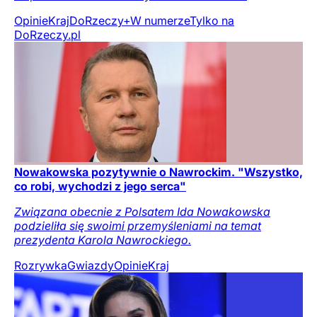
Opinie
Kraj
DoRzeczy+
W numerze
Tylko na
DoRzeczy.pl
Nowakowska pozytywnie o Nawrockim. "Wszystko,
co robi, wychodzi z jego serca"
Związana obecnie z Polsatem Ida Nowakowska
podzieliła się swoimi przemyśleniami na temat
prezydenta Karola Nawrockiego.
Rozrywka
Gwiazdy
Opinie
Kraj