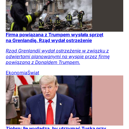
Firma powiązana z Trumpem wysłała sprzęt
na Grenlandię. Rząd wydał ostrzeżenie
Rząd Grenlandii wydał ostrzeżenie w związku z
odwiertami planowanymi na wyspie przez firmę
powiązaną z Donaldem Trumpem.
Ekonomia
Świat
Ziobro: Ile wydadzą, by utrzymać Tuska przy