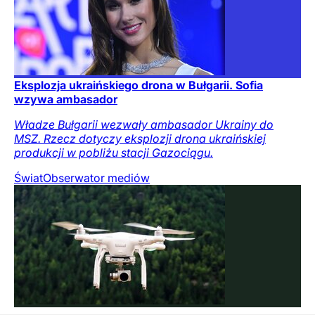
Eksplozja ukraińskiego drona w Bułgarii. Sofia
wzywa ambasador
Władze Bułgarii wezwały ambasador Ukrainy do
MSZ. Rzecz dotyczy eksplozji drona ukraińskiej
produkcji w pobliżu stacji Gazociągu.
Świat
Obserwator mediów