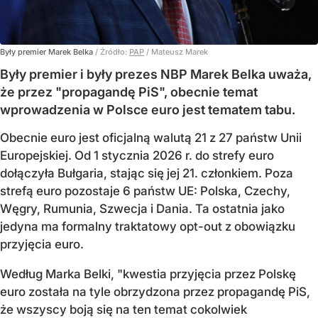
Były premier Marek Belka
/ Źródło:
PAP
/
Mateusz Marek
Były premier i były prezes NBP Marek Belka uważa,
że przez "propagandę PiS", obecnie temat
wprowadzenia w Polsce euro jest tematem tabu.
Obecnie euro jest oficjalną walutą 21 z 27 państw Unii
Europejskiej. Od 1 stycznia 2026 r. do strefy euro
dołączyła Bułgaria, stając się jej 21. członkiem.
Poza
strefą euro pozostaje 6 państw UE:
Polska, Czechy,
Węgry, Rumunia, Szwecja i Dania
. Ta ostatnia jako
jedyna ma formalny traktatowy opt-out z obowiązku
przyjęcia euro.
Według Marka Belki, "kwestia przyjęcia przez Polskę
euro została na tyle obrzydzona przez propagandę PiS,
że wszyscy boją się na ten temat cokolwiek