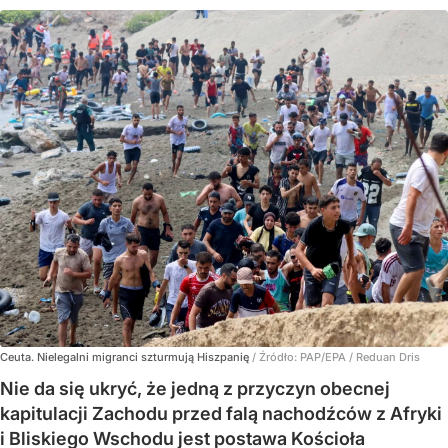
Ceuta. Nielegalni migranci szturmują Hiszpanię
/ Źródło:
PAP/EPA
/
Reduan Dris
Nie da się ukryć, że jedną z przyczyn obecnej
kapitulacji Zachodu przed falą nachodźców z Afryki
i Bliskiego Wschodu jest postawa Kościoła