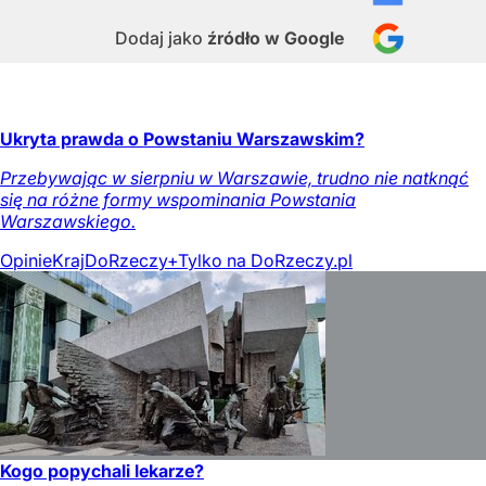
Dodaj jako
źródło w Google
Ukryta prawda o Powstaniu Warszawskim?
Przebywając w sierpniu w Warszawie, trudno nie natknąć
się na różne formy wspominania Powstania
Warszawskiego.
Opinie
Kraj
DoRzeczy+
Tylko na DoRzeczy.pl
Kogo popychali lekarze?