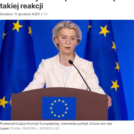
takiej reakcji
Dodano:
11
grudnia
2025
8:50
Przewodnicząca Komisji Europejskiej, niemiecka polityk Ursula von der
Leyen
Źródło:
PAP/EPA
/
JESSICA LEE