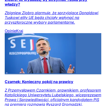
władzy?
Zbigniew Ziobro alarmuje, że sprzyjające Donaldowi
Tuskowi elity UE będą chciały wpłynąć na
przyszłoroczne wybory parlamentarne.
Opinie
Kraj
Czarnek: Konieczny pokój na prawicy
Z Przemysławem Czarnkiem, prawnikiem, profesorem
Katolickiego Uniwersytetu Lubelskiego, wiceprezesem
Prawa i Sprawiedliwości, oficjalnym kandydatem PiS
na premiera rozmawia Ryszard Gromadzki.