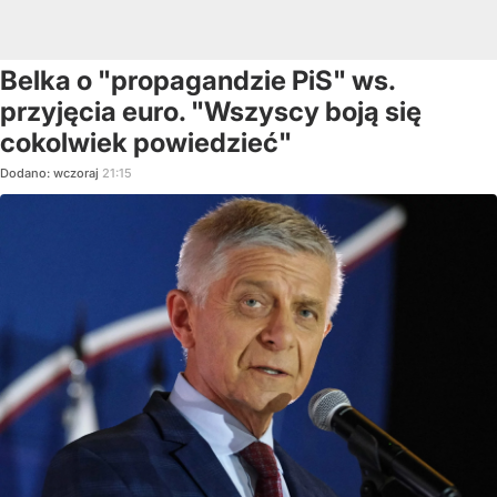
Belka o "propagandzie PiS" ws.
przyjęcia euro. "Wszyscy boją się
cokolwiek powiedzieć"
Dodano:
wczoraj
21:15