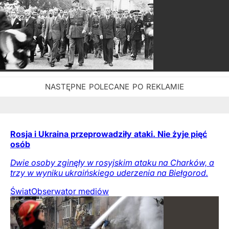
Rosja i Ukraina przeprowadziły ataki. Nie żyje pięć
osób
Dwie osoby zginęły w rosyjskim ataku na Charków, a
trzy w wyniku ukraińskiego uderzenia na Biełgorod.
Świat
Obserwator mediów