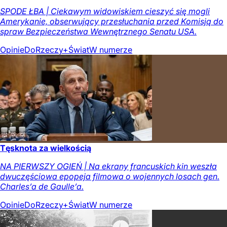
SPODE ŁBA | Ciekawym widowiskiem cieszyć się mogli
Amerykanie, obserwujący przesłuchania przed Komisją do
spraw Bezpieczeństwa Wewnętrznego Senatu USA.
Opinie
DoRzeczy+
Świat
W numerze
Tęsknota za wielkością
NA PIERWSZY OGIEŃ | Na ekrany francuskich kin weszła
dwuczęściowa epopeja filmowa o wojennych losach gen.
Charles’a de Gaulle’a.
Opinie
DoRzeczy+
Świat
W numerze