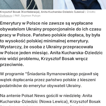
Krzysztof Bosak (Konfederacja), Anita Kucharska-Dziedzic (Lewica)
/ Źródło:
DoRzeczy
/
PAP, Szymon Pulcyn
Emerytury w Polsce nie zawsze są wypłacane
obywatelom Ukrainy proporcjonalnie do ich czasu
pracy w Polsce. Państwo polskie dopłaca, by była
to wysokość polskiej minimalnej emerytury.
Wystarczy, że osoba z Ukrainy przepracowała
w Polsce jeden miesiąc. Anita Kucharska-Dziedzic
nie widzi problemu, Krzysztof Bosak wręcz
przeciwnie.
W programie "Śniadania Rymanowskiego pojawił się
wątek dopłacania przez państwo polskie z kieszeni
podatników do emerytur obywateli Ukrainy.
Na antenie Polsat News gościli w niedzielę: Anita
Kucharska-Dziedzic (Nowa Lewica), Krzysztof Bosak