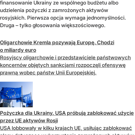
finansowanie Ukrainy ze wspólnego budżetu albo
udzielenia pożyczki z zamrożonych aktywów
rosyjskich. Pierwsza opcja wymaga jednomyślności.
Druga – tylko głosowania większościowego.
Oligarchowie Kremla pozywają Europę. Chodzi
o miliardy euro
Rosyjscy oligarchowie i przedstawiciele państwowych
koncernów objętych sankcjami rozpoczęli ofensywę
prawną wobec państw Unii Europejskiej.
Pożyczka dla Ukrainy. USA próbują zablokować użycie
przez UE aktywów Rosji
USA lobbowały w kilku krajach UE, usiłując zablokować