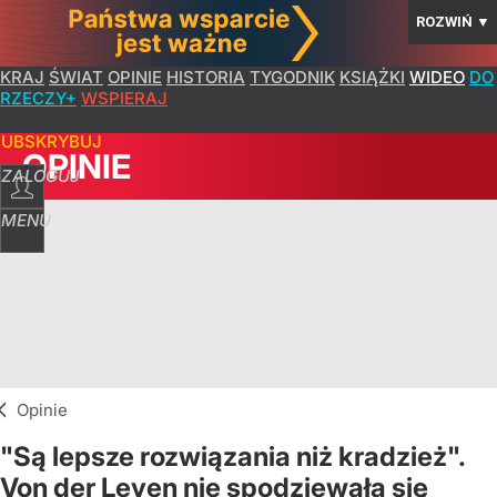
ROZWIŃ
▼
KRAJ
ŚWIAT
OPINIE
HISTORIA
TYGODNIK
KSIĄŻKI
WIDEO
DO
RZECZY+
WSPIERAJ
SUBSKRYBUJ
OPINIE
ZALOGUJ
MENU
Opinie
"Są lepsze rozwiązania niż kradzież".
Von der Leyen nie spodziewała się