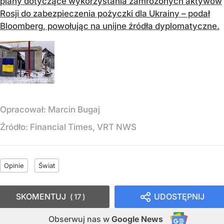
plany dotyczące wykorzystania zamrożonych aktywów
Rosji do zabezpieczenia pożyczki dla Ukrainy – podał
Bloomberg, powołując na unijne źródła dyplomatyczne.
Opracował:
Marcin Bugaj
Źródło:
Financial Times, VRT NWS
Opinie
Świat
SKOMENTUJ
UDOSTĘPNIJ
17
Obserwuj nas
w
Google News