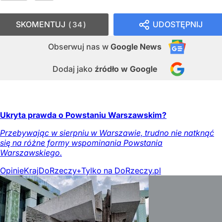
SKOMENTUJ
UDOSTĘPNIJ
34
Obserwuj nas
w
Google News
Dodaj jako
źródło w Google
Ukryta prawda o Powstaniu Warszawskim?
Przebywając w sierpniu w Warszawie, trudno nie natknąć
się na różne formy wspominania Powstania
Warszawskiego.
Opinie
Kraj
DoRzeczy+
Tylko na DoRzeczy.pl