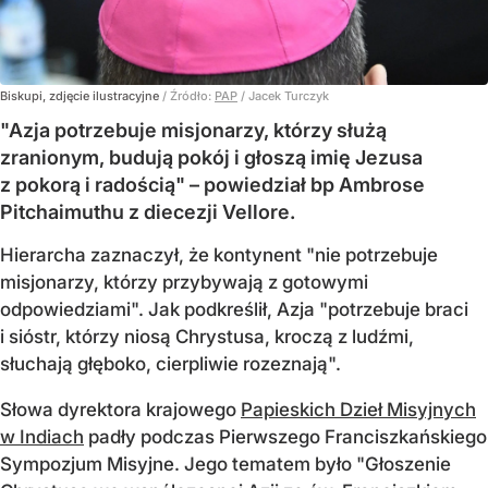
Biskupi, zdjęcie ilustracyjne
/ Źródło:
PAP
/
Jacek Turczyk
"Azja potrzebuje misjonarzy, którzy służą
zranionym, budują pokój i głoszą imię Jezusa
z pokorą i radością" – powiedział bp Ambrose
Pitchaimuthu z diecezji Vellore.
Hierarcha zaznaczył, że kontynent "nie potrzebuje
misjonarzy, którzy przybywają z gotowymi
odpowiedziami". Jak podkreślił, Azja "potrzebuje braci
i sióstr, którzy niosą Chrystusa, kroczą z ludźmi,
słuchają głęboko, cierpliwie rozeznają".
Słowa dyrektora krajowego
Papieskich Dzieł Misyjnych
w Indiach
padły podczas Pierwszego Franciszkańskiego
Sympozjum Misyjne. Jego tematem było "Głoszenie