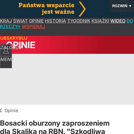
ROZWIŃ
▼
KRAJ
ŚWIAT
OPINIE
HISTORIA
TYGODNIK
KSIĄŻKI
WIDEO
DO
RZECZY+
WSPIERAJ
SUBSKRYBUJ
OPINIE
ZALOGUJ
MENU
Opinie
Bosacki oburzony zaproszeniem
dla Skalika na RBN. "Szkodliwa