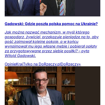
Gadowski: Gdzie poszła polska pomoc na Ukrainie?
Jak można nazwać mechanizm, w myśl którego
gospodarz, żywiciel, przekazuje pieniądze na to, aby
gość zajmował kolejne pokoje, a w końcu
wynajmował mu jego własne meble i pobierał opłaty
za przygotowywane przez siebie posiłki? – pyta
Witold Gadowski.
Opinie
Kraj
Tylko na DoRzeczy.pl
DoRzeczy+