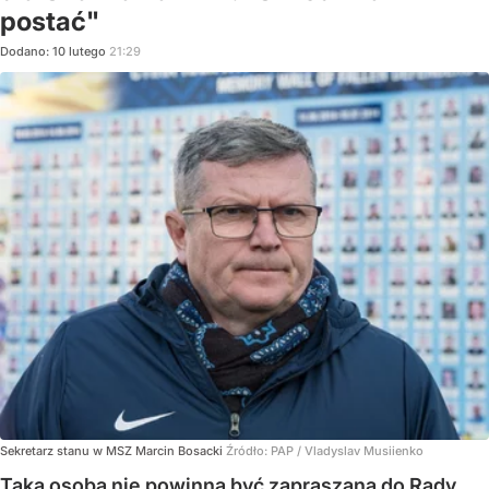
postać"
Dodano:
10
lutego
21:29
Sekretarz stanu w MSZ Marcin Bosacki
Źródło:
PAP
/
Vladyslav Musiienko
Taka osoba nie powinna być zapraszana do Rady