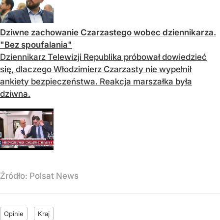
Dziwne zachowanie Czarzastego wobec dziennikarza.
"Bez spoufalania"
Dziennikarz Telewizji Republika próbował dowiedzieć
się, dlaczego Włodzimierz Czarzasty nie wypełnił
ankiety bezpieczeństwa. Reakcja marszałka była
dziwna.
Źródło:
Polsat News
Opinie
Kraj