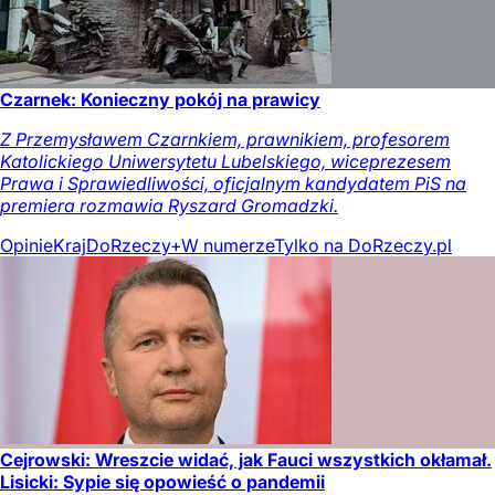
Czarnek: Konieczny pokój na prawicy
Z Przemysławem Czarnkiem, prawnikiem, profesorem
Katolickiego Uniwersytetu Lubelskiego, wiceprezesem
Prawa i Sprawiedliwości, oficjalnym kandydatem PiS na
premiera rozmawia Ryszard Gromadzki.
Opinie
Kraj
DoRzeczy+
W numerze
Tylko na DoRzeczy.pl
Cejrowski: Wreszcie widać, jak Fauci wszystkich okłamał.
Lisicki: Sypie się opowieść o pandemii