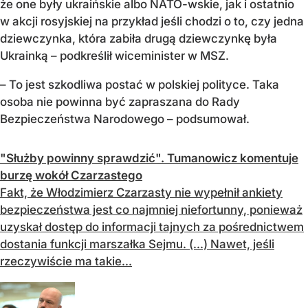
że one były ukraińskie albo NATO-wskie, jak i ostatnio
w akcji rosyjskiej na przykład jeśli chodzi o to, czy jedna
dziewczynka, która zabiła drugą dziewczynkę była
Ukrainką – podkreślił wiceminister w MSZ.
– To jest szkodliwa postać w polskiej polityce. Taka
osoba nie powinna być zapraszana do Rady
Bezpieczeństwa Narodowego – podsumował.
"Służby powinny sprawdzić". Tumanowicz komentuje
burzę wokół Czarzastego
Fakt, że Włodzimierz Czarzasty nie wypełnił ankiety
bezpieczeństwa jest co najmniej niefortunny, ponieważ
uzyskał dostęp do informacji tajnych za pośrednictwem
dostania funkcji marszałka Sejmu. (...) Nawet, jeśli
rzeczywiście ma takie...