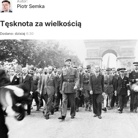
Autor:
Piotr Semka
Tęsknota za wielkością
Dodano:
dzisiaj
6:30