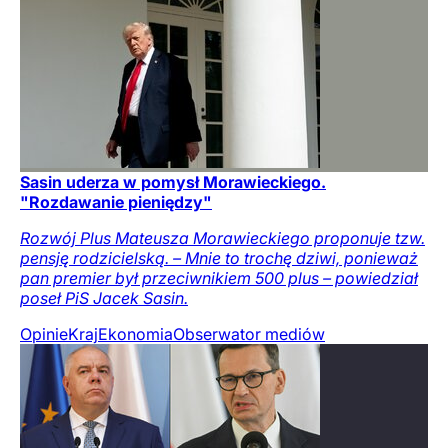
Sasin uderza w pomysł Morawieckiego.
"Rozdawanie pieniędzy"
Rozwój Plus Mateusza Morawieckiego proponuje tzw.
pensję rodzicielską. – Mnie to trochę dziwi, ponieważ
pan premier był przeciwnikiem 500 plus – powiedział
poseł PiS Jacek Sasin.
Opinie
Kraj
Ekonomia
Obserwator mediów