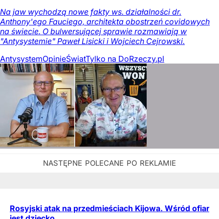
Na jaw wychodzą nowe fakty ws. działalności dr.
Anthony'ego Fauciego, architekta obostrzeń covidowych
na świecie. O bulwersującej sprawie rozmawiają w
"Antysystemie" Paweł Lisicki i Wojciech Cejrowski.
Antysystem
Opinie
Świat
Tylko na DoRzeczy.pl
Rosyjski atak na przedmieściach Kijowa. Wśród ofiar
jest dziecko