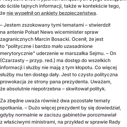
do ściśle tajnych informacji, także w kontekście tego,
że
nie wypełnił on ankiety bezpieczeństwa
.
– Jestem zszokowany tymi tematami – stwierdził
na antenie Polsat News wiceminister spraw
zagranicznych Marcin Bosacki. Ocenił, że jest
to "polityczne i bardzo mało uzasadnione
merytorycznie" uderzenie w marszałka Sejmu. – On
(Czarzasty – przyp. red.) ma dostęp do wszelkich
informacji i służby nie mają z tym kłopotu. Co więcej
służby mu ten dostęp dały. Jest to czysto polityczna
prowokacja ze strony pana prezydenta. Uważam,
że absolutnie niepotrzebna – skwitował polityk.
Za zbędne uważa również dwa pozostałe tematy
spotkania. – Dużo więcej prezydent by się dowiedział,
gdyby normalnie w zaciszu gabinetów porozmawiał
z właściwymi ministrami, na przykład w sprawie Rady