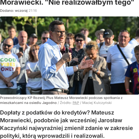
Morawiecki. "Nie realizowałbym tego"
Dodano:
wczoraj
21:16
Przewodniczący KP Rozwój Plus Mateusz Morawiecki podczas spotkania z
mieszkańcami na osiedlu Jagodno
/ Źródło:
PAP
/
Maciej Kulczyński
Dopłaty z podatków do kredytów? Mateusz
Morawiecki, podobnie jak wcześniej Jarosław
Kaczyński najwyraźniej zmienił zdanie w zakresie
polityki, którą wprowadzili i realizowali.