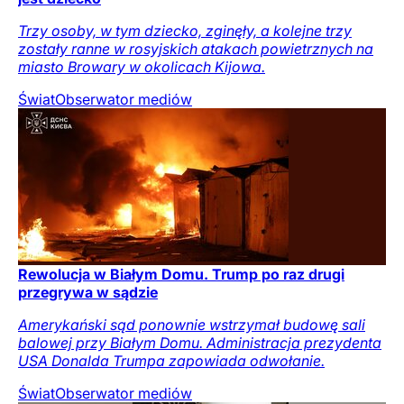
Trzy osoby, w tym dziecko, zginęły, a kolejne trzy
zostały ranne w rosyjskich atakach powietrznych na
miasto Browary w okolicach Kijowa.
Świat
Obserwator mediów
Rewolucja w Białym Domu. Trump po raz drugi
przegrywa w sądzie
Amerykański sąd ponownie wstrzymał budowę sali
balowej przy Białym Domu. Administracja prezydenta
USA Donalda Trumpa zapowiada odwołanie.
Świat
Obserwator mediów