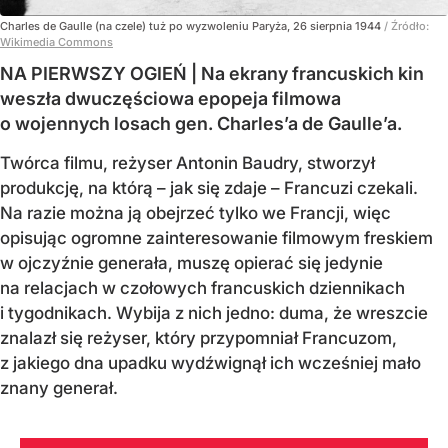
Charles de Gaulle (na czele) tuż po wyzwoleniu Paryża, 26 sierpnia 1944
/ Źródło:
Wikimedia Commons
NA PIERWSZY OGIEŃ | Na ekrany francuskich kin
weszła dwuczęściowa epopeja filmowa
o wojennych losach gen. Charles’a de Gaulle’a.
Twórca filmu, reżyser Antonin Baudry, stworzył
produkcję, na którą – jak się zdaje – Francuzi czekali.
Na razie można ją obejrzeć tylko we Francji, więc
opisując ogromne zainteresowanie filmowym freskiem
w ojczyźnie generała, muszę opierać się jedynie
na relacjach w czołowych francuskich dziennikach
i tygodnikach. Wybija z nich jedno: duma, że wreszcie
znalazł się reżyser, który przypomniał Francuzom,
z jakiego dna upadku wydźwignął ich wcześniej mało
znany generał.