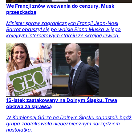
We Francji znów wezwania do cenzury. Musk
przeszkadza
Minister spraw zagranicznych Francji Jean-Noel
Barrot obruszył się po wpisie Elona Muska w jego
kolejnym internetowym starciu ze skrajną lewicą.
15-latek zaatakowany na Dolnym Śląsku. Trwa
obława za sprawcą
W Kamiennej Górze na Dolnym Śląsku napastnik bądź
grupa zaatakowała niebezpiecznym narzędziem
nastolatka.