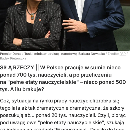
Premier Donald Tusk i minister edukacji narodowej Barbara Nowacka
/ Źródło:
PAP
/
Radek Pietruszka
SIŁĄ RZECZY || W Polsce pracuje w sumie nieco
ponad 700 tys. nauczycieli, a po przeliczeniu
na "pełne etaty nauczycielskie" – nieco ponad 500
tys. A ilu brakuje?
Cóż, sytuacja na rynku pracy nauczycieli zrobiła się
tego lata aż tak dramatycznie dramatyczna, że szkoły
poszukują aż… ponad 20 tys. nauczycieli. Czyli, biorąc
pod uwagę owe "pełne etaty nauczycielskie", szukają
aż jednego na każdych 25 nauczycieli. Doszło do tego,