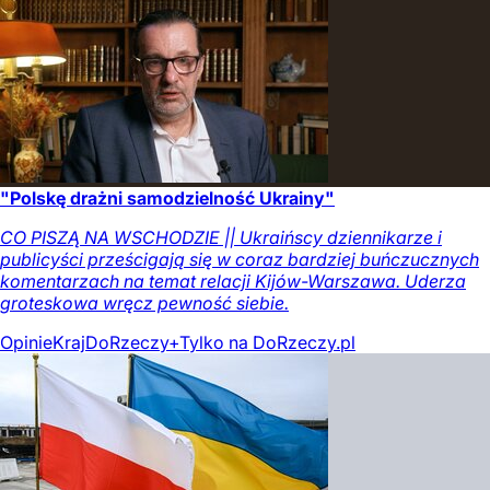
"Polskę drażni samodzielność Ukrainy"
CO PISZĄ NA WSCHODZIE || Ukraińscy dziennikarze i
publicyści prześcigają się w coraz bardziej buńczucznych
komentarzach na temat relacji Kijów-Warszawa. Uderza
groteskowa wręcz pewność siebie.
Opinie
Kraj
DoRzeczy+
Tylko na DoRzeczy.pl