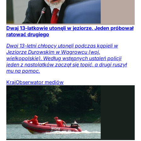
Dwaj 13-latkowie utonęli w jeziorze. Jeden próbował
ratować drugiego
Dwaj 13-letni chłopcy utonęli podczas kąpieli w
Jeziorze Durowskim w Wągrowcu (woj.
wielkopolskie). Według wstępnych ustaleń policji
jeden z nastolatków zaczął się topić, a drugi ruszył
mu na pomoc.
Kraj
Obserwator mediów