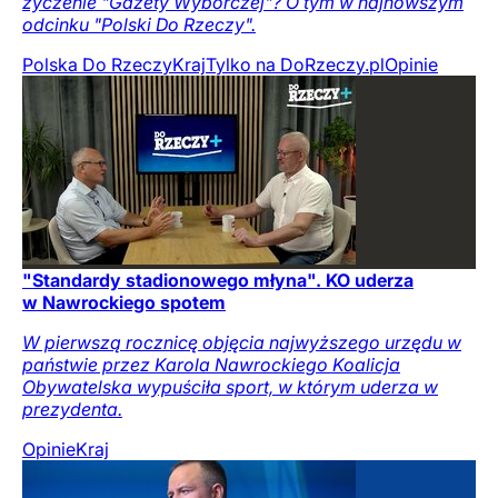
życzenie "Gazety Wyborczej"? O tym w najnowszym
odcinku "Polski Do Rzeczy".
Polska Do Rzeczy
Kraj
Tylko na DoRzeczy.pl
Opinie
"Standardy stadionowego młyna". KO uderza
w Nawrockiego spotem
W pierwszą rocznicę objęcia najwyższego urzędu w
państwie przez Karola Nawrockiego Koalicja
Obywatelska wypuściła sport, w którym uderza w
prezydenta.
Opinie
Kraj