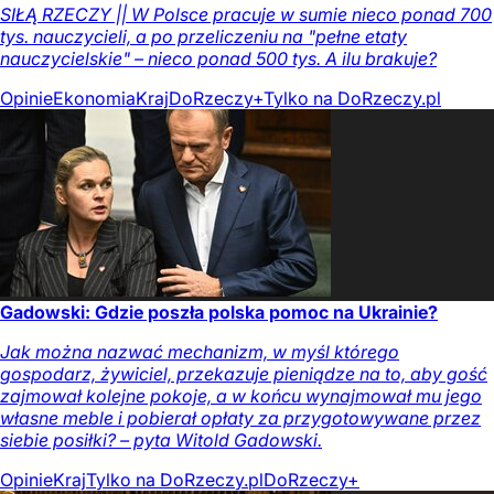
SIŁĄ RZECZY || W Polsce pracuje w sumie nieco ponad 700
tys. nauczycieli, a po przeliczeniu na "pełne etaty
nauczycielskie" – nieco ponad 500 tys. A ilu brakuje?
Opinie
Ekonomia
Kraj
DoRzeczy+
Tylko na DoRzeczy.pl
Gadowski: Gdzie poszła polska pomoc na Ukrainie?
Jak można nazwać mechanizm, w myśl którego
gospodarz, żywiciel, przekazuje pieniądze na to, aby gość
zajmował kolejne pokoje, a w końcu wynajmował mu jego
własne meble i pobierał opłaty za przygotowywane przez
siebie posiłki? – pyta Witold Gadowski.
Opinie
Kraj
Tylko na DoRzeczy.pl
DoRzeczy+