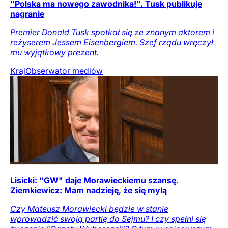
"Polska ma nowego zawodnika!". Tusk publikuje
nagranie
Premier Donald Tusk spotkał się ze znanym aktorem i
reżyserem Jessem Eisenbergiem. Szef rządu wręczył
mu wyjątkowy prezent.
Kraj
Obserwator mediów
Lisicki: "GW" daje Morawieckiemu szansę.
Ziemkiewicz: Mam nadzieję, że się mylą
Czy Mateusz Morawiecki będzie w stanie
wprowadzić swoją partię do Sejmu? I czy spełni się