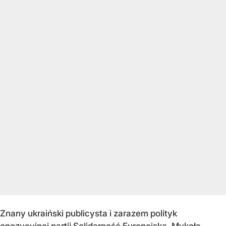
Znany ukraiński publicysta i zarazem polityk
opozycyjnej partii Solidarność Europejska, Mykoła