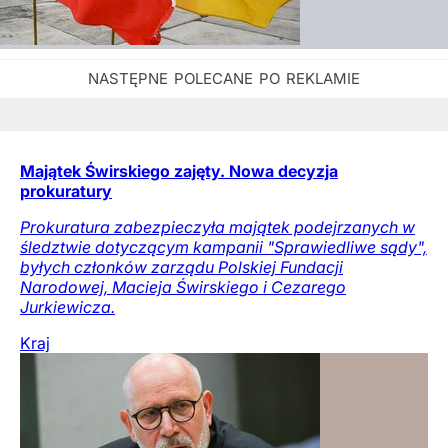
Majątek Świrskiego zajęty. Nowa decyzja
prokuratury
Prokuratura zabezpieczyła majątek podejrzanych w
śledztwie dotyczącym kampanii "Sprawiedliwe sądy",
byłych członków zarządu Polskiej Fundacji
Narodowej, Macieja Świrskiego i Cezarego
Jurkiewicza.
Kraj