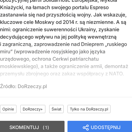
Kniażycki, na łamach swojego portalu Espreso
zastanawia się nad przyszłością wojny. Jak wskazuje,
kluczowe cele Moskwy od 2014 r. są niezmienne. A są
nimi: ograniczenie suwerenności Ukrainy, zyskanie
decydującego wpływu na jej politykę wewnętrzną
i zagraniczną, zaprowadzenie nad Dnieprem „ruskiego
miru” (wprowadzenie rosyjskiego jako języka
urzędowego, ochrona Cerkwi patriarchatu
moskiewskiego), a także ograniczenie armii, demontaż
przemysłu zbrojnego oraz zakaz współpracy z NATO.
Źródło:
DoRzeczy.pl
Opinie
DoRzeczy+
Świat
Tylko na DoRzeczy.pl
SKOMENTUJ
UDOSTĘPNIJ
1