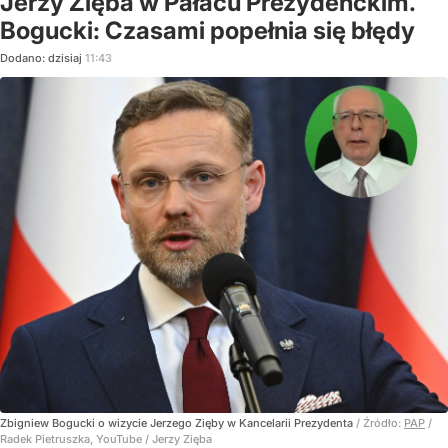
Jerzy Zięba w Pałacu Prezydenckim.
Bogucki: Czasami popełnia się błędy
Dodano:
dzisiaj
11:43
Zbigniew Bogucki o wizycie Jerzego Zięby w Kancelarii Prezydenta
/ Źródło:
PAP
/
Radek Pietruszka, YouTube / Jerzy Zięba