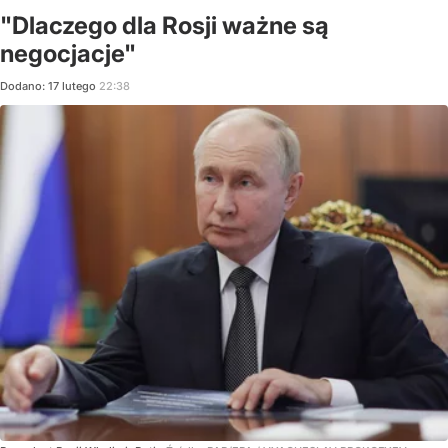
"Dlaczego dla Rosji ważne są
negocjacje"
Dodano:
17
lutego
22:38