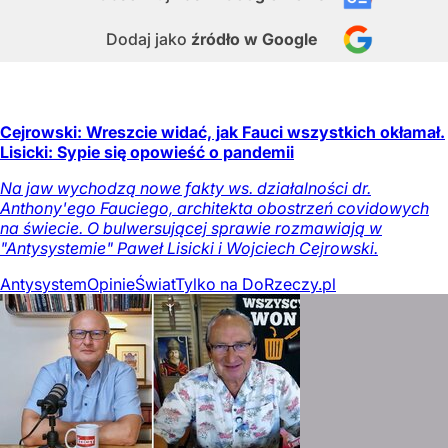
Dodaj jako
źródło w Google
Cejrowski: Wreszcie widać, jak Fauci wszystkich okłamał.
Lisicki: Sypie się opowieść o pandemii
Na jaw wychodzą nowe fakty ws. działalności dr.
Anthony'ego Fauciego, architekta obostrzeń covidowych
na świecie. O bulwersującej sprawie rozmawiają w
"Antysystemie" Paweł Lisicki i Wojciech Cejrowski.
Antysystem
Opinie
Świat
Tylko na DoRzeczy.pl