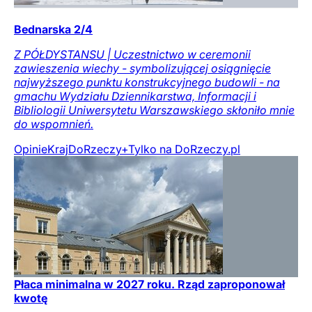
Bednarska 2/4
Z PÓŁDYSTANSU | Uczestnictwo w ceremonii
zawieszenia wiechy - symbolizującej osiągnięcie
najwyższego punktu konstrukcyjnego budowli - na
gmachu Wydziału Dziennikarstwa, Informacji i
Bibliologii Uniwersytetu Warszawskiego skłoniło mnie
do wspomnień.
Opinie
Kraj
DoRzeczy+
Tylko na DoRzeczy.pl
Płaca minimalna w 2027 roku. Rząd zaproponował
kwotę