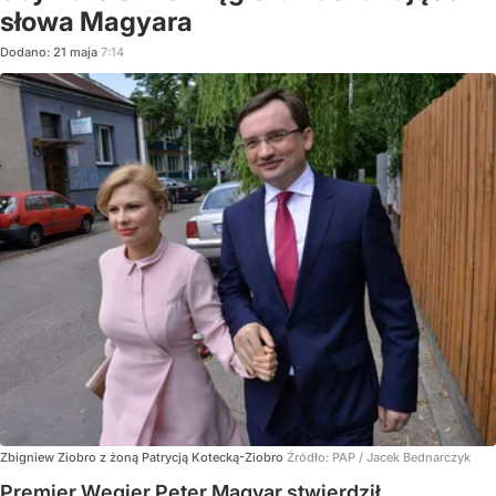
słowa Magyara
Dodano:
21
maja
7:14
Zbigniew Ziobro z żoną Patrycją Kotecką-Ziobro
Źródło:
PAP
/
Jacek Bednarczyk
Premier Węgier Peter Magyar stwierdził,