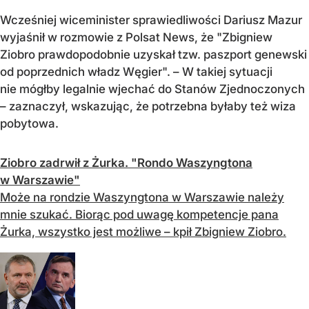
Wcześniej wiceminister sprawiedliwości Dariusz Mazur
wyjaśnił w rozmowie z Polsat News, że "Zbigniew
Ziobro prawdopodobnie uzyskał tzw. paszport genewski
od poprzednich władz Węgier". – W takiej sytuacji
nie mógłby legalnie wjechać do Stanów Zjednoczonych
– zaznaczył, wskazując, że potrzebna byłaby też wiza
pobytowa.
Ziobro zadrwił z Żurka. "Rondo Waszyngtona
w Warszawie"
Może na rondzie Waszyngtona w Warszawie należy
mnie szukać. Biorąc pod uwagę kompetencje pana
Żurka, wszystko jest możliwe – kpił Zbigniew Ziobro.