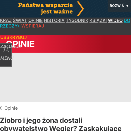
ROZWIŃ
▼
KRAJ
ŚWIAT
OPINIE
HISTORIA
TYGODNIK
KSIĄŻKI
WIDEO
DO
RZECZY+
WSPIERAJ
SUBSKRYBUJ
OPINIE
ZALOGUJ
MENU
Opinie
Ziobro i jego żona dostali
obywatelstwo Węgier? Zaskakujące