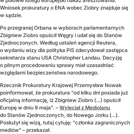
w połowie lutego europejski nakaz aresztowania.
Wniosek prokuratury o ENA wobec Ziobry znajduje się
w sądzie.
Po przegranej Orbana w wyborach parlamentarnych
Zbigniew Ziobro opuścił Węgry i udał się do Stanów
Zjednoczonych. Według ustaleń agencji Reutera,
o wydaniu wizy dla polityka PiS zdecydował zastępca
sekretarza stanu USA Christopher Landau. Decyzję
o pilnym procedowaniu sprawy miał uzasadniać
względami bezpieczeństwa narodowego.
Rzecznik Prokuratury Krajowej Przemysław Nowak
poinformował, że prokuratura "od kilku dni posiada już
oficjalną informację, iż Zbigniew Ziobro (...) opuścił
Europę w dniu 9 maja". –
Wyleciał z Mediolanu
do Stanów Zjednoczonych, do Nowego Jorku (...).
Posłużył się wizą, tutaj cytuję: "członka zagranicznych
mediów" – przekazał.