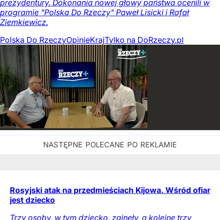
prezydentury. Dokonania nowej głowy państwa ocenili w
programie "Polska Do Rzeczy" Paweł Lisicki i Rafał
Ziemkiewicz.
Polska Do Rzeczy
Opinie
Kraj
Tylko na DoRzeczy.pl
Rosyjski atak na przedmieściach Kijowa. Wśród ofiar
jest dziecko
Trzy osoby, w tym dziecko, zginęły, a kolejne trzy