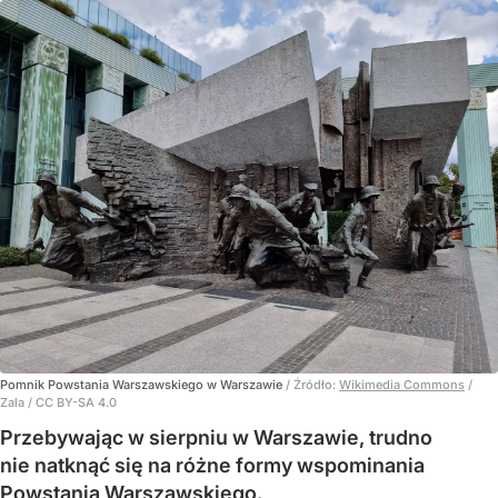
Pomnik Powstania Warszawskiego w Warszawie
/ Źródło:
Wikimedia Commons
/
Zala / CC BY-SA 4.0
Przebywając w sierpniu w Warszawie, trudno
nie natknąć się na różne formy wspominania
Powstania Warszawskiego.