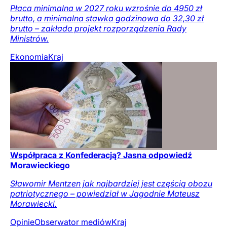
Płaca minimalna w 2027 roku wzrośnie do 4950 zł
brutto, a minimalna stawka godzinowa do 32,30 zł
brutto – zakłada projekt rozporządzenia Rady
Ministrów.
Ekonomia
Kraj
Współpraca z Konfederacją? Jasna odpowiedź
Morawieckiego
Sławomir Mentzen jak najbardziej jest częścią obozu
patriotycznego – powiedział w Jagodnie Mateusz
Morawiecki.
Opinie
Obserwator mediów
Kraj