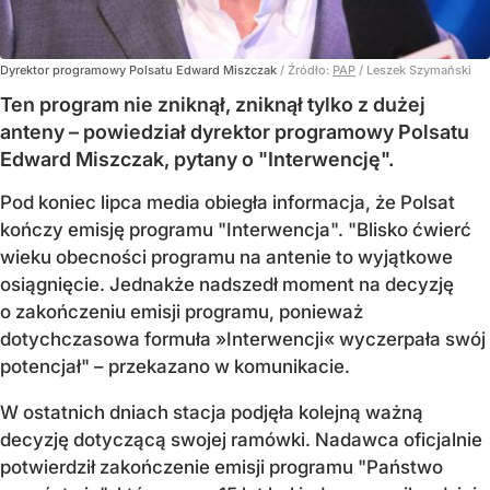
Dyrektor programowy Polsatu Edward Miszczak
/ Źródło:
PAP
/
Leszek Szymański
Ten program nie zniknął, zniknął tylko z dużej
anteny – powiedział dyrektor programowy Polsatu
Edward Miszczak, pytany o "Interwencję".
Pod koniec lipca media obiegła informacja, że Polsat
kończy emisję programu "Interwencja". "Blisko ćwierć
wieku obecności programu na antenie to wyjątkowe
osiągnięcie. Jednakże nadszedł moment na decyzję
o zakończeniu emisji programu, ponieważ
dotychczasowa formuła »Interwencji« wyczerpała swój
potencjał" – przekazano w komunikacie.
W ostatnich dniach stacja podjęła kolejną ważną
decyzję dotyczącą swojej ramówki. Nadawca oficjalnie
potwierdził zakończenie emisji programu "Państwo