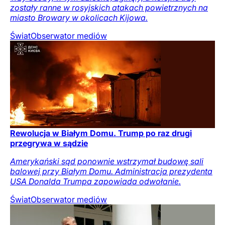
zostały ranne w rosyjskich atakach powietrznych na
miasto Browary w okolicach Kijowa.
Świat
Obserwator mediów
Rewolucja w Białym Domu. Trump po raz drugi
przegrywa w sądzie
Amerykański sąd ponownie wstrzymał budowę sali
balowej przy Białym Domu. Administracja prezydenta
USA Donalda Trumpa zapowiada odwołanie.
Świat
Obserwator mediów