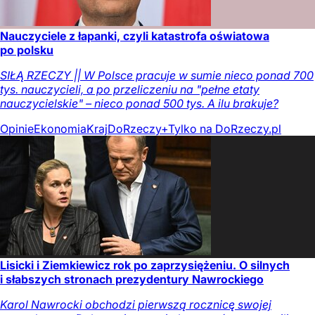
Nauczyciele z łapanki, czyli katastrofa oświatowa
po polsku
SIŁĄ RZECZY || W Polsce pracuje w sumie nieco ponad 700
tys. nauczycieli, a po przeliczeniu na "pełne etaty
nauczycielskie" – nieco ponad 500 tys. A ilu brakuje?
Opinie
Ekonomia
Kraj
DoRzeczy+
Tylko na DoRzeczy.pl
Lisicki i Ziemkiewicz rok po zaprzysiężeniu. O silnych
i słabszych stronach prezydentury Nawrockiego
Karol Nawrocki obchodzi pierwszą rocznicę swojej