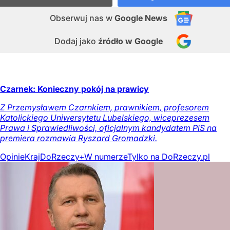
Obserwuj nas
w
Google News
Dodaj jako
źródło w Google
Czarnek: Konieczny pokój na prawicy
Z Przemysławem Czarnkiem, prawnikiem, profesorem
Katolickiego Uniwersytetu Lubelskiego, wiceprezesem
Prawa i Sprawiedliwości, oficjalnym kandydatem PiS na
premiera rozmawia Ryszard Gromadzki.
Opinie
Kraj
DoRzeczy+
W numerze
Tylko na DoRzeczy.pl