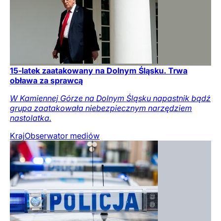
15-latek zaatakowany na Dolnym Śląsku. Trwa
obława za sprawcą
W Kamiennej Górze na Dolnym Śląsku napastnik bądź
grupa zaatakowała niebezpiecznym narzędziem
nastolatka.
Kraj
Obserwator mediów