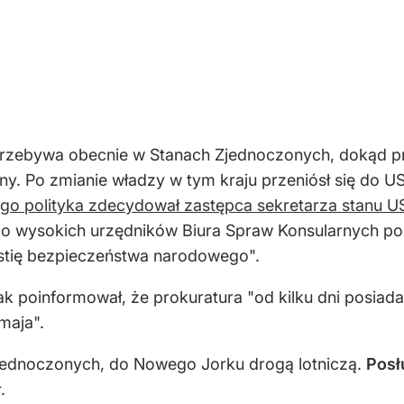
przebywa obecnie w Stanach Zjednoczonych, dokąd p
zny. Po zmianie władzy w tym kraju przeniósł się do 
ego polityka zdecydował zastępca sekretarza stanu U
do wysokich urzędników Biura Spraw Konsularnych pol
estię bezpieczeństwa narodowego".
 poinformował, że prokuratura "od kilku dni posiada j
maja".
Zjednoczonych, do Nowego Jorku drogą lotniczą.
Posłu
.