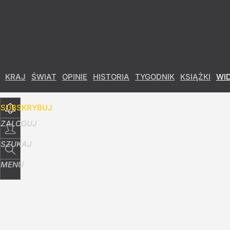
Udostępnij
13
Skomentuj
KRAJ
ŚWIAT
OPINIE
HISTORIA
TYGODNIK
KSIĄŻKI
WI
SUBSKRYBUJ
ZALOGUJ
SZUKAJ
MENU