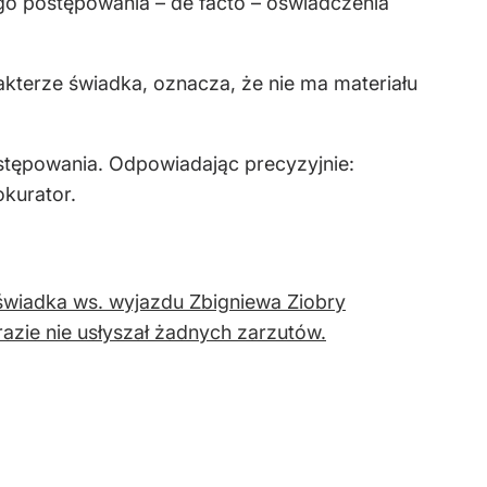
o postępowania – de facto – oświadczenia
rakterze świadka, oznacza, że nie ma materiału
stępowania. Odpowiadając precyzyjnie:
okurator.
świadka ws. wyjazdu Zbigniewa Ziobry
razie nie usłyszał żadnych zarzutów.