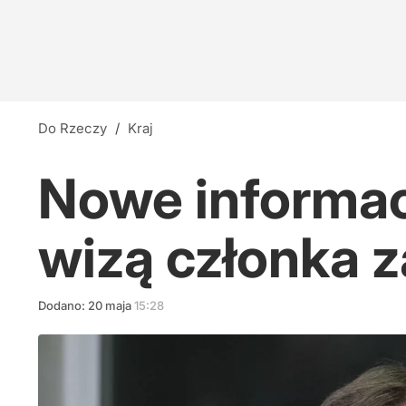
Do Rzeczy
/
Kraj
Nowe informacj
wizą członka 
Dodano:
20
maja
15:28