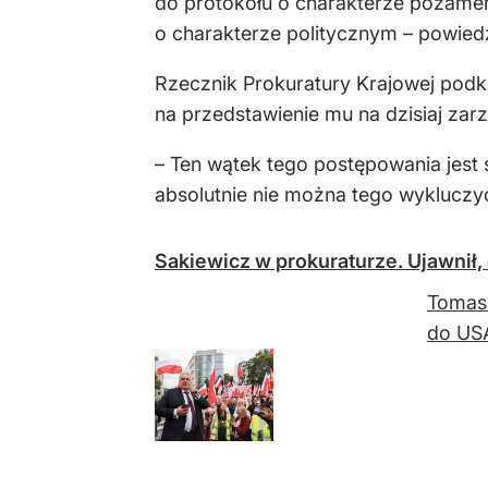
do protokołu o charakterze pozamer
o charakterze politycznym – powiedz
Rzecznik Prokuratury Krajowej podkre
na przedstawienie mu na dzisiaj zarz
– Ten wątek tego postępowania jest
absolutnie nie można tego wykluczyć,
Sakiewicz w prokuraturze. Ujawnił, 
Tomasz
do USA