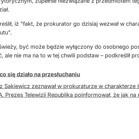
ytorycznym, zupełnie niezwiązane z przedmiotem teg
iał.
ślił, iż "fakt, że prokurator go dzisiaj wezwał w cha
utu".
 świeży, być może będzie wyłączony do osobnego po
 ale nie ma na to w tej chwili podstaw – podkreślił pr
co się działo na przesłuchaniu
 Sakiewicz zeznawał w prokuraturze w charakterze 
. Prezes Telewizji Republika poinformował, że jak na 