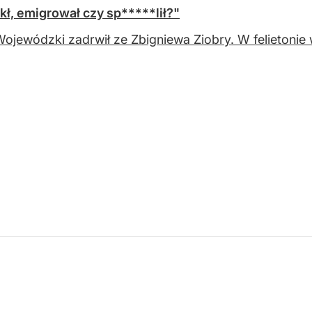
kł, emigrował czy sp*****lił?"
ojewódzki zadrwił ze Zbigniewa Ziobry. W felietonie w