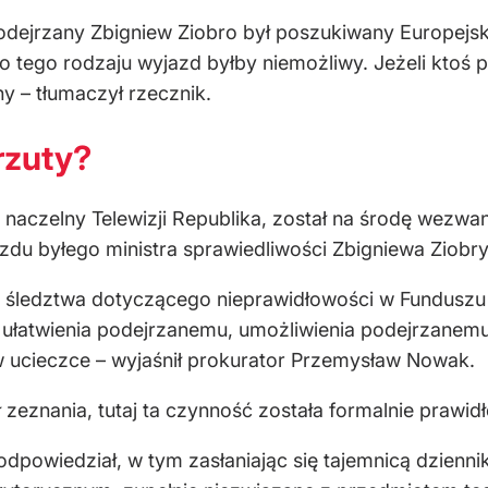
odejrzany Zbigniew Ziobro był poszukiwany Europejs
o tego rodzaju wyjazd byłby niemożliwy. Jeżeli ktoś
y – tłumaczył rzecznik.
rzuty?
 naczelny Telewizji Republika, został na środę wezwa
zdu byłego ministra sprawiedliwości Zbigniewa Ziob
h śledztwa dotyczącego nieprawidłowości w Funduszu
ułatwienia podejrzanemu, umożliwienia podejrzanemu,
ucieczce – wyjaśnił prokurator Przemysław Nowak.
 zeznania, tutaj ta czynność została formalnie prawi
odpowiedział, w tym zasłaniając się tajemnicą dzienni