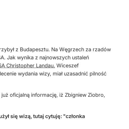
rzybył z Budapesztu. Na Węgrzech za rzadów
USA. Jak wynika z najnowszych ustaleń
SA Christopher Landau.
Wiceszef
ecenie wydania wizy, miał uzasadnić pilność
uż oficjalną informację, iż Zbigniew Ziobro,
żył się wizą, tutaj cytuję: "członka