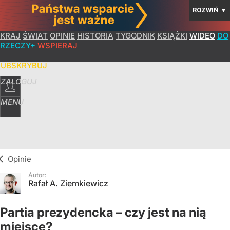
ROZWIŃ
▼
KRAJ
ŚWIAT
OPINIE
HISTORIA
TYGODNIK
KSIĄŻKI
WIDEO
DO
RZECZY+
WSPIERAJ
SUBSKRYBUJ
ZALOGUJ
MENU
Opinie
Autor:
Rafał A. Ziemkiewicz
Partia prezydencka – czy jest na nią
miejsce?