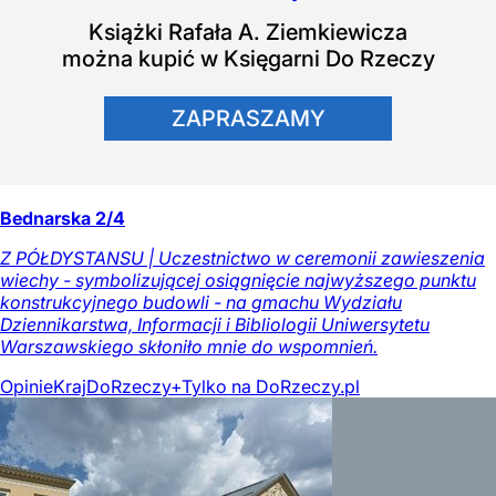
Książki
Rafała A. Ziemkiewicza
można kupić w Księgarni Do Rzeczy
ZAPRASZAMY
Bednarska 2/4
Z PÓŁDYSTANSU | Uczestnictwo w ceremonii zawieszenia
wiechy - symbolizującej osiągnięcie najwyższego punktu
konstrukcyjnego budowli - na gmachu Wydziału
Dziennikarstwa, Informacji i Bibliologii Uniwersytetu
Warszawskiego skłoniło mnie do wspomnień.
Opinie
Kraj
DoRzeczy+
Tylko na DoRzeczy.pl