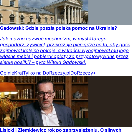
Gadowski: Gdzie poszła polska pomoc na Ukrainie?
Jak można nazwać mechanizm, w myśl którego
gospodarz, żywiciel, przekazuje pieniądze na to, aby gość
zajmował kolejne pokoje, a w końcu wynajmował mu jego
własne meble i pobierał opłaty za przygotowywane przez
siebie posiłki? – pyta Witold Gadowski.
Opinie
Kraj
Tylko na DoRzeczy.pl
DoRzeczy+
Lisicki i Ziemkiewicz rok po zaprzysiężeniu. O silnych