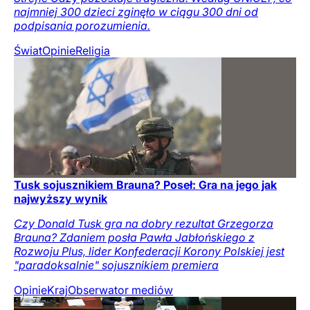
najmniej 300 dzieci zginęło w ciągu 300 dni od
podpisania porozumienia.
Świat
Opinie
Religia
Tusk sojusznikiem Brauna? Poseł: Gra na jego jak
najwyższy wynik
Czy Donald Tusk gra na dobry rezultat Grzegorza
Brauna? Zdaniem posła Pawła Jabłońskiego z
Rozwoju Plus, lider Konfederacji Korony Polskiej jest
"paradoksalnie" sojusznikiem premiera
Opinie
Kraj
Obserwator mediów