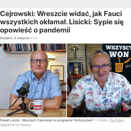
Cejrowski: Wreszcie widać, jak Fauci
wszystkich okłamał. Lisicki: Sypie się
opowieść o pandemii
Dodano:
5
sierpnia
9:23
Paweł Lisicki i Wojciech Cejrowski w programie "Antysystem"
/ Źródło:
YouTube
/
Tygodnik Do Rzeczy