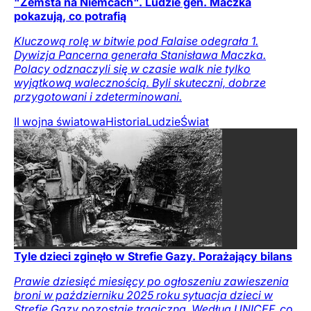
"Zemsta na Niemcach". Ludzie gen. Maczka
pokazują, co potrafią
Kluczową rolę w bitwie pod Falaise odegrała 1.
Dywizja Pancerna generała Stanisława Maczka.
Polacy odznaczyli się w czasie walk nie tylko
wyjątkową walecznością. Byli skuteczni, dobrze
przygotowani i zdeterminowani.
II wojna światowa
Historia
Ludzie
Świat
Tyle dzieci zginęło w Strefie Gazy. Porażający bilans
Prawie dziesięć miesięcy po ogłoszeniu zawieszenia
broni w październiku 2025 roku sytuacja dzieci w
Strefie Gazy pozostaje tragiczna. Według UNICEF, co