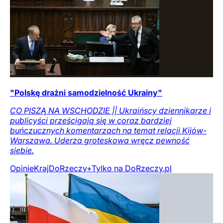
"Polskę drażni samodzielność Ukrainy"
CO PISZĄ NA WSCHODZIE || Ukraińscy dziennikarze i
publicyści prześcigają się w coraz bardziej
buńczucznych komentarzach na temat relacji Kijów-
Warszawa. Uderza groteskowa wręcz pewność
siebie.
Opinie
Kraj
DoRzeczy+
Tylko na DoRzeczy.pl