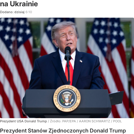
na Ukrainie
Dodano:
dzisiaj
6:10
Prezydent USA Donald Trump
/ Źródło:
PAP/EPA
/
AARON SCHWARTZ / POOL
Prezydent Stanów Zjednoczonych Donald Trump