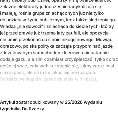
ramy debaty publicznej, opatrzyły się twarze liderów,
żelazne elektoraty jednocześnie radykalizują się
i maleją, rośnie grupa zniechęconych już nie tylko
do udziału w życiu publicznym, lecz także śledzenia go.
Władza „nie dowozi” i zniechęca do siebie tych, którzy
jej przed prawie już trzema laty zaufali, ale opozycja
nie umie przekonać do siebie nikogo nowego. Mówiąc
obrazowo, polska polityka zaczęła przypominać jazdę
zdezelowanym samochodem: kierowca nieustannie
dodaje gazu, ale silnik zamiast przyśpieszać, tylko coraz
głośniej wyje, cały wehikuł trzęsie się, jakby zaraz miał
się rozpaść, ale na razie jakoś się nie rozpada.
Sondażowe słupki w zasadzie stoją w miejscu.
Artykuł został opublikowany w
25/2026 wydaniu
tygodnika Do Rzeczy
.