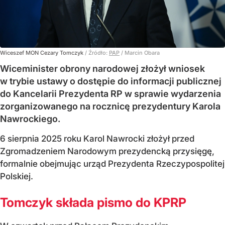
Wiceszef MON Cezary Tomczyk
/ Źródło:
PAP
/
Marcin Obara
Wiceminister obrony narodowej złożył wniosek
w trybie ustawy o dostępie do informacji publicznej
do Kancelarii Prezydenta RP w sprawie wydarzenia
zorganizowanego na rocznicę prezydentury Karola
Nawrockiego.
6 sierpnia 2025 roku Karol Nawrocki złożył przed
Zgromadzeniem Narodowym prezydencką przysięgę,
formalnie obejmując urząd Prezydenta Rzeczypospolitej
Polskiej.
Tomczyk składa pismo do KPRP