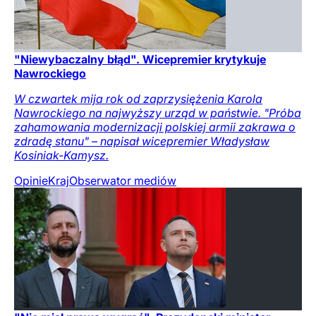
"Niewybaczalny błąd". Wicepremier krytykuje
Nawrockiego
W czwartek mija rok od zaprzysiężenia Karola
Nawrockiego na najwyższy urząd w państwie. "Próba
zahamowania modernizacji polskiej armii zakrawa o
zdradę stanu" – napisał wicepremier Władysław
Kosiniak-Kamysz.
Opinie
Kraj
Obserwator mediów