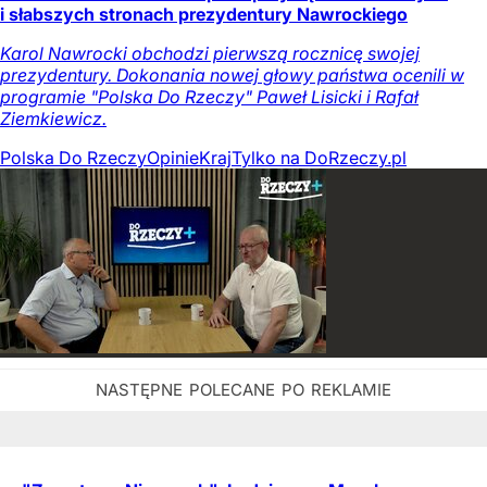
i słabszych stronach prezydentury Nawrockiego
Karol Nawrocki obchodzi pierwszą rocznicę swojej
prezydentury. Dokonania nowej głowy państwa ocenili w
programie "Polska Do Rzeczy" Paweł Lisicki i Rafał
Ziemkiewicz.
Polska Do Rzeczy
Opinie
Kraj
Tylko na DoRzeczy.pl