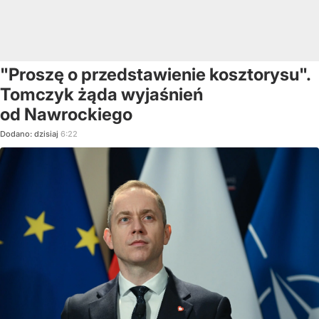
"Proszę o przedstawienie kosztorysu".
Tomczyk żąda wyjaśnień
od Nawrockiego
Dodano:
dzisiaj
6:22