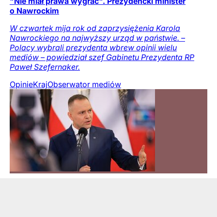
"Nie miał prawa wygrać". Prezydencki minister
o Nawrockim
W czwartek mija rok od zaprzysiężenia Karola
Nawrockiego na najwyższy urząd w państwie. –
Polacy wybrali prezydenta wbrew opinii wielu
mediów – powiedział szef Gabinetu Prezydenta RP
Paweł Szefernaker.
Opinie
Kraj
Obserwator mediów