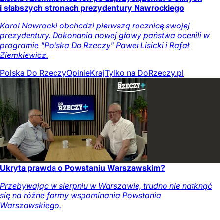
i słabszych stronach prezydentury Nawrockiego
Karol Nawrocki obchodzi pierwszą rocznicę swojej
prezydentury. Dokonania nowej głowy państwa ocenili w
programie "Polska Do Rzeczy" Paweł Lisicki i Rafał
Ziemkiewicz.
Polska Do Rzeczy
Opinie
Kraj
Tylko na DoRzeczy.pl
Ukryta prawda o Powstaniu Warszawskim?
Przebywając w sierpniu w Warszawie, trudno nie natknąć
się na różne formy wspominania Powstania
Warszawskiego.