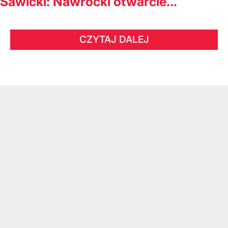
Sawicki: Nawrocki otwarcie...
CZYTAJ DALEJ