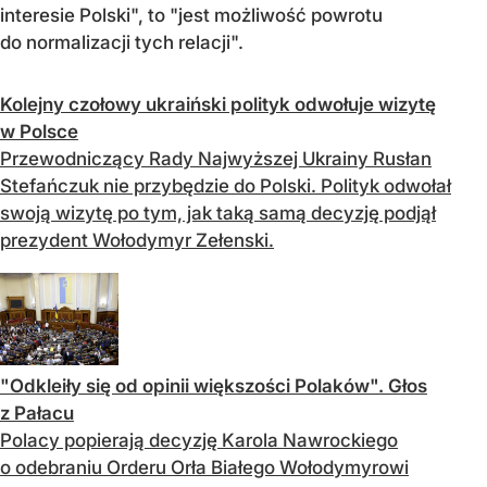
interesie Polski", to "jest możliwość powrotu
do normalizacji tych relacji".
Kolejny czołowy ukraiński polityk odwołuje wizytę
w Polsce
Przewodniczący Rady Najwyższej Ukrainy Rusłan
Stefańczuk nie przybędzie do Polski. Polityk odwołał
swoją wizytę po tym, jak taką samą decyzję podjął
prezydent Wołodymyr Zełenski.
"Odkleiły się od opinii większości Polaków". Głos
z Pałacu
Polacy popierają decyzję Karola Nawrockiego
o odebraniu Orderu Orła Białego Wołodymyrowi