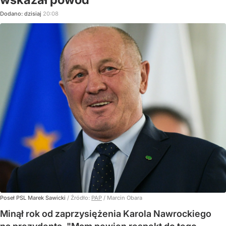
Dodano:
dzisiaj
20:08
Poseł PSL Marek Sawicki
/ Źródło:
PAP
/
Marcin Obara
Minął rok od zaprzysiężenia Karola Nawrockiego