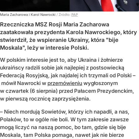
Maria Zacharowa i Karol Nawrocki
/ Źródło:
PAP
Rzeczniczka MSZ Rosji Maria Zacharowa
zaatakowała prezydenta Karola Nawrockiego, który
stwierdził, że wspieranie Ukrainy, która "bije
Moskala", leży w interesie Polski.
W polskim interesie jest to, aby Ukraina i żołnierze
ukraińscy radzili sobie jak najlepiej z postsowiecką
Federacją Rosyjską, jak najdalej ich trzymali od Polski –
mówił Nawrocki w
przemówieniu
wygłoszonym
w czwartek (6 sierpnia) przed Pałacem Prezydenckim,
w pierwszą rocznicę zaprzysiężenia.
– Niech mordują Sowietów, którzy ich napadli, a nas,
Polaków, to w ogóle nie boli. W tym zakresie zawsze
mogą liczyć na naszą pomoc, bo tam, gdzie się bije
Moskala, tam Polska pomaga, nawet jak nie bierze