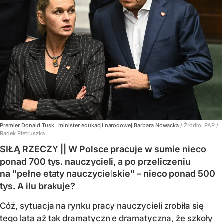
Premier Donald Tusk i minister edukacji narodowej Barbara Nowacka
/ Źródło:
PAP
/
Radek Pietruszka
SIŁĄ RZECZY || W Polsce pracuje w sumie nieco
ponad 700 tys. nauczycieli, a po przeliczeniu
na "pełne etaty nauczycielskie" – nieco ponad 500
tys. A ilu brakuje?
Cóż, sytuacja na rynku pracy nauczycieli zrobiła się
tego lata aż tak dramatycznie dramatyczna, że szkoły