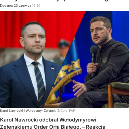
Dodano:
23
czerwca
19:30
Karol Nawrocki i Wołodymyr Zełenski
Źródło:
PAP
Karol Nawrocki odebrał Wołodymyrowi
Zełenskiemu Order Orła Białego. – Reakcja