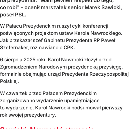
na prezydenta. "Mam pewien respekt do tego,
co robi" – ocenił marszałek senior Marek Sawicki,
poseł PSL.
W Pałacu Prezydenckim ruszył cykl konferencji
poświęconych projektom ustaw Karola Nawrockiego.
Jak przekazał szef Gabinetu Prezydenta RP Paweł
Szefernaker, rozmawiano o CPK.
6 sierpnia 2025 roku Karol Nawrocki złożył przed
Zgromadzeniem Narodowym prezydencką przysięgę,
formalnie obejmując urząd Prezydenta Rzeczypospolitej
Polskiej.
W czwartek przed Pałacem Prezydenckim
zorganizowano wydarzenie upamiętniające
to wydarzenie.
Karol Nawrocki podsumował
pierwszy
rok swojej prezydentury.