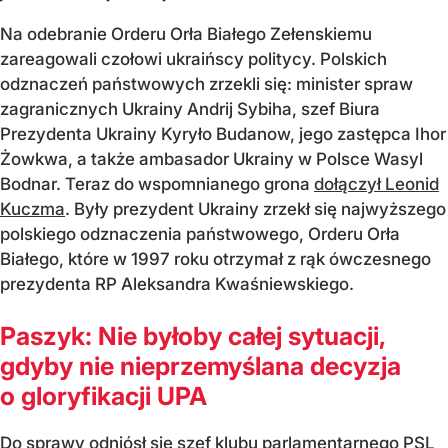
Na odebranie Orderu Orła Białego Zełenskiemu
zareagowali czołowi ukraińscy politycy. Polskich
odznaczeń państwowych zrzekli się: minister spraw
zagranicznych Ukrainy Andrij Sybiha, szef Biura
Prezydenta Ukrainy Kyryło Budanow, jego zastępca Ihor
Żowkwa, a także ambasador Ukrainy w Polsce Wasyl
Bodnar. Teraz do wspomnianego grona
dołączył Leonid
Kuczma
. Były prezydent Ukrainy zrzekł się najwyższego
polskiego odznaczenia państwowego, Orderu Orła
Białego, które w 1997 roku otrzymał z rąk ówczesnego
prezydenta RP Aleksandra Kwaśniewskiego.
Paszyk: Nie byłoby całej sytuacji,
gdyby nie nieprzemyślana decyzja
o gloryfikacji UPA
Do sprawy odniósł się szef klubu parlamentarnego PSL