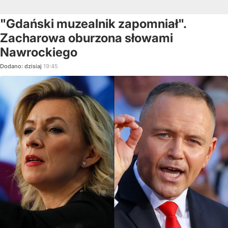
"Gdański muzealnik zapomniał".
Zacharowa oburzona słowami
Nawrockiego
Dodano:
dzisiaj
19:45