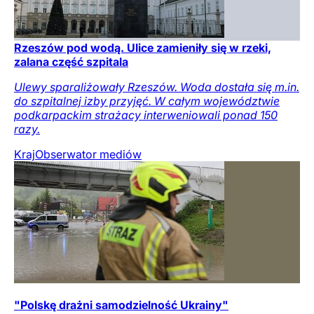
Rzeszów pod wodą. Ulice zamieniły się w rzeki,
zalana część szpitala
Ulewy sparaliżowały Rzeszów. Woda dostała się m.in.
do szpitalnej izby przyjęć. W całym województwie
podkarpackim strażacy interweniowali ponad 150
razy.
Kraj
Obserwator mediów
"Polskę drażni samodzielność Ukrainy"