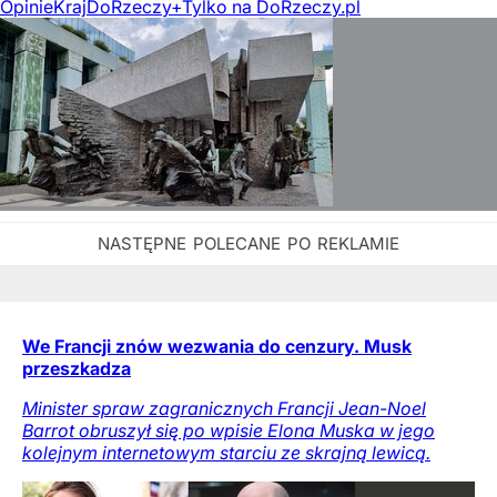
Opinie
Kraj
DoRzeczy+
Tylko na DoRzeczy.pl
We Francji znów wezwania do cenzury. Musk
przeszkadza
Minister spraw zagranicznych Francji Jean-Noel
Barrot obruszył się po wpisie Elona Muska w jego
kolejnym internetowym starciu ze skrajną lewicą.