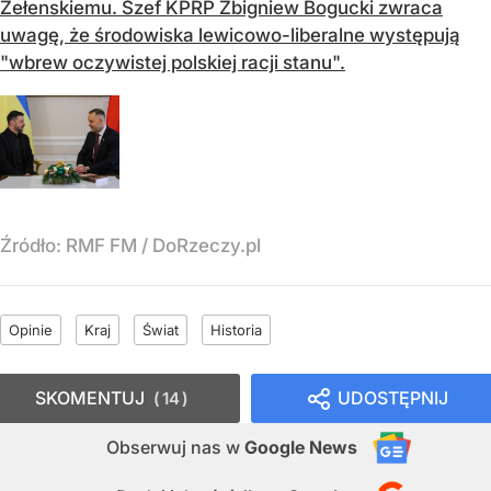
Zełenskiemu. Szef KPRP Zbigniew Bogucki zwraca
uwagę, że środowiska lewicowo-liberalne występują
"wbrew oczywistej polskiej racji stanu".
Źródło:
RMF FM
/
DoRzeczy.pl
Opinie
Kraj
Świat
Historia
SKOMENTUJ
UDOSTĘPNIJ
14
Obserwuj nas
w
Google News