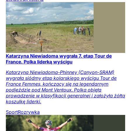
Katarzyna Niewiadoma wygrała 7. etap Tour de
France. Polka liderką wyścigu
Katarzyna Niewiadoma-Phinney (Canyon-SRAM)
wygrała siódmy etap kolarskiego wyścigu Tour de
France Femmes, kończący się na legendarnym
podjeździe pod Mont Ventoux. Polka objęła
prowadzenie w klasyfikacji generalnej i założyła żółtą
koszulkę liderki.
Sport
Rozrywka