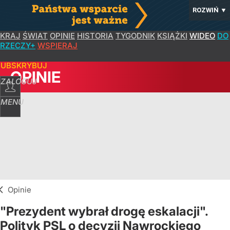
ROZWIŃ
▼
KRAJ
ŚWIAT
OPINIE
HISTORIA
TYGODNIK
KSIĄŻKI
WIDEO
DO
RZECZY+
WSPIERAJ
SUBSKRYBUJ
OPINIE
ZALOGUJ
MENU
Opinie
"Prezydent wybrał drogę eskalacji".
Polityk PSL o decyzji Nawrockiego