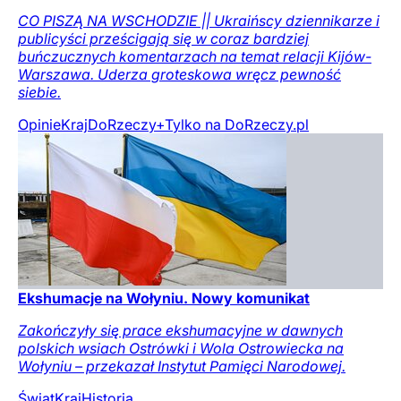
CO PISZĄ NA WSCHODZIE || Ukraińscy dziennikarze i
publicyści prześcigają się w coraz bardziej
buńczucznych komentarzach na temat relacji Kijów-
Warszawa. Uderza groteskowa wręcz pewność
siebie.
Opinie
Kraj
DoRzeczy+
Tylko na DoRzeczy.pl
Ekshumacje na Wołyniu. Nowy komunikat
Zakończyły się prace ekshumacyjne w dawnych
polskich wsiach Ostrówki i Wola Ostrowiecka na
Wołyniu – przekazał Instytut Pamięci Narodowej.
Świat
Kraj
Historia