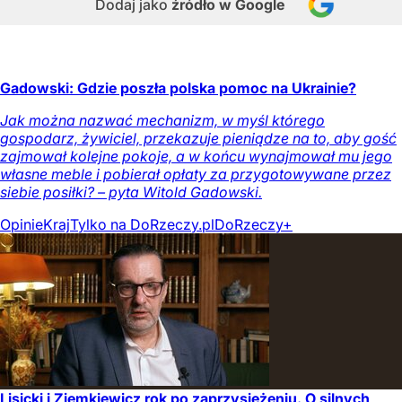
Dodaj jako
źródło w Google
Gadowski: Gdzie poszła polska pomoc na Ukrainie?
Jak można nazwać mechanizm, w myśl którego
gospodarz, żywiciel, przekazuje pieniądze na to, aby gość
zajmował kolejne pokoje, a w końcu wynajmował mu jego
własne meble i pobierał opłaty za przygotowywane przez
siebie posiłki? – pyta Witold Gadowski.
Opinie
Kraj
Tylko na DoRzeczy.pl
DoRzeczy+
Lisicki i Ziemkiewicz rok po zaprzysiężeniu. O silnych