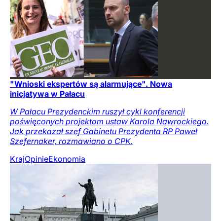
"Wnioski ekspertów są alarmujące". Nowa
inicjatywa w Pałacu
W Pałacu Prezydenckim ruszył cykl konferencji
poświęconych projektom ustaw Karola Nawrockiego.
Jak przekazał szef Gabinetu Prezydenta RP Paweł
Szefernaker, rozmawiano o CPK.
Kraj
Opinie
Ekonomia