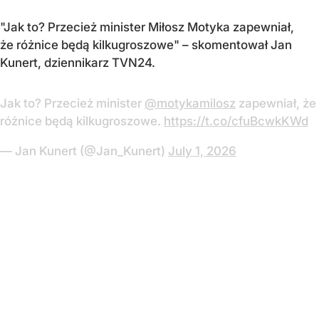
"Jak to? Przecież minister Miłosz Motyka zapewniał,
że różnice będą kilkugroszowe" – skomentował Jan
Kunert, dziennikarz TVN24.
Jak to? Przecież minister
@motykamilosz
zapewniał, że
różnice będą kilkugroszowe.
https://t.co/cfuBcwkKWd
— Jan Kunert (@Jan_Kunert)
July 1, 2026