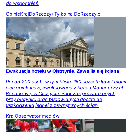
do wspomnień.
Opinie
Kraj
DoRzeczy+
Tylko na DoRzeczy.pl
Ewakuacja hotelu w Olsztynie. Zawaliła się ściana
Ponad 200 osób, w tym blisko 150 uczestników kolonii
i ich opiekunów, ewakuowano z hotelu Manor przy ul.
Kanarkowej w Olsztynie. Podczas prowadzonych
przy budynku prac budowlanych doszło do
uszkodzenia jednej z zewnętrznych ścian.
Kraj
Obserwator mediów