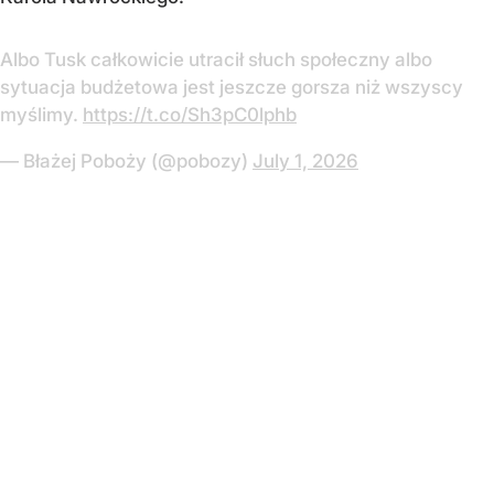
Albo Tusk całkowicie utracił słuch społeczny albo
sytuacja budżetowa jest jeszcze gorsza niż wszyscy
myślimy.
https://t.co/Sh3pC0lphb
— Błażej Poboży (@pobozy)
July 1, 2026