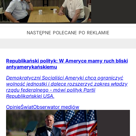
Republikański polityk: W Ameryce mamy ruch bliski
antyamerykańskiemu
Demokratyczni Socjaliści Ameryki chcą ograniczyć
wolność jednostki i dalece rozszerzyć zakres władzy
rządu federalnego - mówi polityk Partii
Republikańskiej USA.
Opinie
Świat
Obserwator mediów