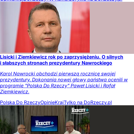
Lisicki i Ziemkiewicz rok po zaprzysiężeniu. O silnych
i słabszych stronach prezydentury Nawrockiego
Karol Nawrocki obchodzi pierwszą rocznicę swojej
prezydentury. Dokonania nowej głowy państwa ocenili w
programie "Polska Do Rzeczy" Paweł Lisicki i Rafał
Ziemkiewicz.
Polska Do Rzeczy
Opinie
Kraj
Tylko na DoRzeczy.pl