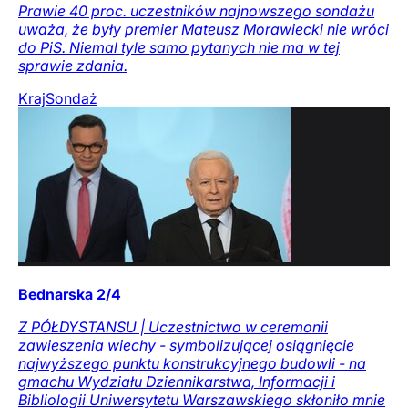
Prawie 40 proc. uczestników najnowszego sondażu
uważa, że były premier Mateusz Morawiecki nie wróci
do PiS. Niemal tyle samo pytanych nie ma w tej
sprawie zdania.
Kraj
Sondaż
Bednarska 2/4
Z PÓŁDYSTANSU | Uczestnictwo w ceremonii
zawieszenia wiechy - symbolizującej osiągnięcie
najwyższego punktu konstrukcyjnego budowli - na
gmachu Wydziału Dziennikarstwa, Informacji i
Bibliologii Uniwersytetu Warszawskiego skłoniło mnie