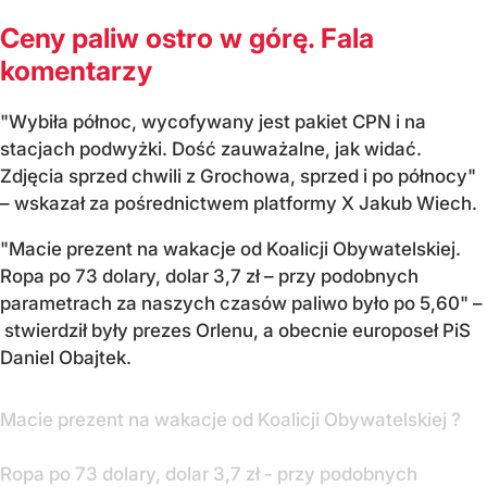
Ceny paliw ostro w górę. Fala
komentarzy
"Wybiła północ, wycofywany jest pakiet CPN i na
stacjach podwyżki. Dość zauważalne, jak widać.
Zdjęcia sprzed chwili z Grochowa, sprzed i po północy"
– wskazał za pośrednictwem platformy X Jakub Wiech.
"Macie prezent na wakacje od Koalicji Obywatelskiej.
Ropa po 73 dolary, dolar 3,7 zł – przy podobnych
parametrach za naszych czasów paliwo było po 5,60" –
stwierdził były prezes Orlenu, a obecnie europoseł PiS
Daniel Obajtek.
Macie prezent na wakacje od Koalicji Obywatelskiej ?
Ropa po 73 dolary, dolar 3,7 zł - przy podobnych