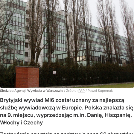
Siedziba Agencji Wywiadu w Warszawie
/ Źródło:
PAP
/
Paweł Supernak
Brytyjski wywiad MI6 został uznany za najlepszą
służbę wywiadowczą w Europie. Polska znalazła się
na 9. miejscu, wyprzedzając m.in. Danię, Hiszpanię,
Włochy i Czechy