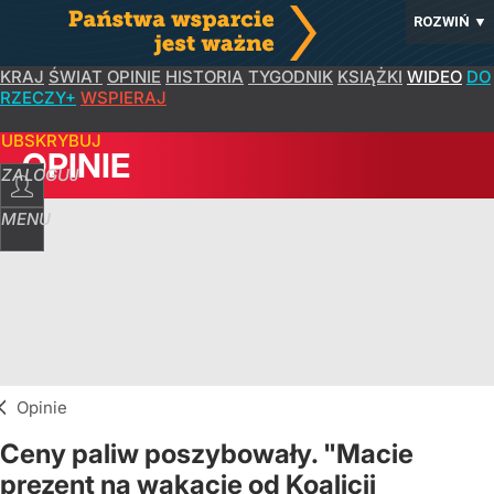
ROZWIŃ
▼
KRAJ
ŚWIAT
OPINIE
HISTORIA
TYGODNIK
KSIĄŻKI
WIDEO
DO
RZECZY+
WSPIERAJ
SUBSKRYBUJ
OPINIE
ZALOGUJ
MENU
Opinie
Ceny paliw poszybowały. "Macie
prezent na wakacje od Koalicji