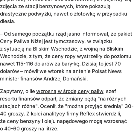
zdjęcia ze stacji benzynowych, które pokazują
drastyczne podwyżki, nawet o złotówkę w przypadku
diesla.
– Od samego początku rząd jasno informował, że pakiet
Ceny Paliwa Niżej jest tymczasowy, w związku
z sytuacją na Bliskim Wschodzie, z wojną na Bliskim
Wschodzie, z tym, że ceny ropy wystrzeliły do poziomu
nawet 115-116 dolarów za baryłkę. Dzisiaj to jest 70
dolarów – mówił we wtorek na antenie Polsat News
minister finansów Andrzej Domański.
Zapytany, o ile
wzrosną w środę ceny paliw
, szef
resortu finansów odparł, że zmiany będą "na różnych
stacjach różne". Ocenił, że "można przyjąć średnią" 30-
40 groszy. Z kolei analitycy firmy Reflex stwierdzili,
że ceny benzyny i oleju napędowego mogą wzrosnąć
o 40-60 groszy na litrze.