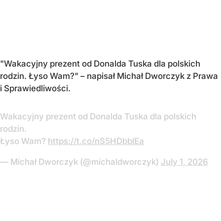
"Wakacyjny prezent od Donalda Tuska dla polskich
rodzin. Łyso Wam?" – napisał Michał Dworczyk z Prawa
i Sprawiedliwości.
Wakacyjny prezent od Donalda Tuska dla polskich
rodzin.
Łyso Wam?
https://t.co/nS5HDbblEa
— Michał Dworczyk (@michaldworczyk)
July 1, 2026