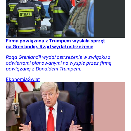
Firma powiązana z Trumpem wysłała sprzęt
na Grenlandię. Rząd wydał ostrzeżenie
Rząd Grenlandii wydał ostrzeżenie w związku z
odwiertami planowanymi na wyspie przez firmę
powiązaną z Donaldem Trumpem.
Ekonomia
Świat