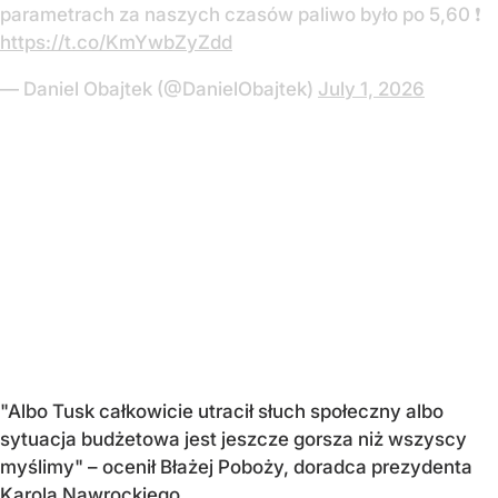
parametrach za naszych czasów paliwo było po 5,60 ❗️
https://t.co/KmYwbZyZdd
— Daniel Obajtek (@DanielObajtek)
July 1, 2026
"Albo Tusk całkowicie utracił słuch społeczny albo
sytuacja budżetowa jest jeszcze gorsza niż wszyscy
myślimy" – ocenił Błażej Poboży, doradca prezydenta
Karola Nawrockiego.