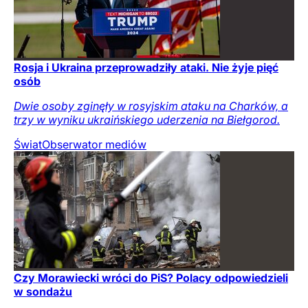
Rosja i Ukraina przeprowadziły ataki. Nie żyje pięć
osób
Dwie osoby zginęły w rosyjskim ataku na Charków, a
trzy w wyniku ukraińskiego uderzenia na Biełgorod.
Świat
Obserwator mediów
Czy Morawiecki wróci do PiS? Polacy odpowiedzieli
w sondażu