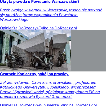
Ukryta prawda o Powstaniu Warszawskim?
Przebywając w sierpniu w Warszawie, trudno nie natknąć
się na różne formy wspominania Powstania
Warszawskiego.
Opinie
Kraj
DoRzeczy+
Tylko na DoRzeczy.pl
Czarnek: Konieczny pokój na prawicy
Z Przemysławem Czarnkiem, prawnikiem, profesorem
Katolickiego Uniwersytetu Lubelskiego, wiceprezesem
Prawa i Sprawiedliwości, oficjalnym kandydatem PiS na
premiera rozmawia Ryszard Gromadzki.
Opinie
Kraj
DoRzeczy+
W numerze
Tylko na DoRzeczy.pl