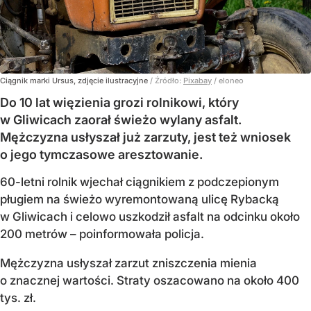
Ciągnik marki Ursus, zdjęcie ilustracyjne
/ Źródło:
Pixabay
/
eloneo
Do 10 lat więzienia grozi rolnikowi, który
w Gliwicach zaorał świeżo wylany asfalt.
Mężczyzna usłyszał już zarzuty, jest też wniosek
o jego tymczasowe aresztowanie.
60-letni rolnik wjechał ciągnikiem z podczepionym
pługiem na świeżo wyremontowaną ulicę Rybacką
w Gliwicach i celowo uszkodził asfalt na odcinku około
200 metrów – poinformowała policja.
Mężczyzna usłyszał zarzut zniszczenia mienia
o znacznej wartości. Straty oszacowano na około 400
tys. zł.