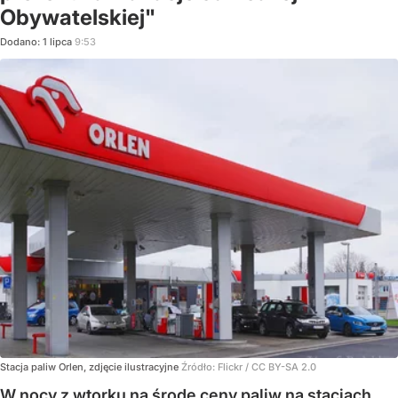
Obywatelskiej"
Dodano:
1
lipca
9:53
Stacja paliw Orlen, zdjęcie ilustracyjne
Źródło:
Flickr
/
CC BY-SA 2.0
W nocy z wtorku na środę ceny paliw na stacjach