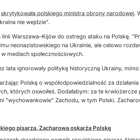
Z
skrytykowała polskiego ministra obrony narodowej
. 
kraina nie wejdzie".
linii Warszawa–Kijów do ostrego ataku na Polskę. "Pr
żimu neonazistowskiego na Ukrainie, ale celowo rozda
a w mediach społecznościowych.
z lata ignorowały politykę historyczną Ukrainy, mimo ż
arżając Polskę o współodpowiedzialność za działania u
ych, których oswoiłeś. Dodałabym: za te krwiożercze p
ni "wychowankowie" Zachodu, w tym Polski. Zacharowa 
kiego pisarza. Zacharowa oskarża Polskę
czech skradziono pomnik rosyjskiego pisarza Aleks