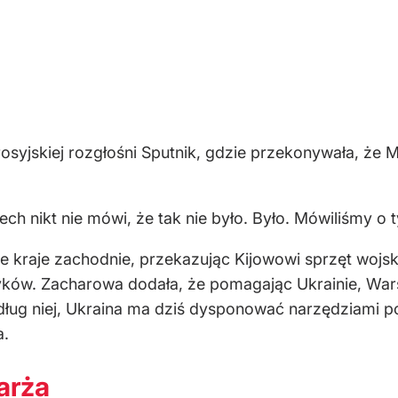
rosyjskiej rozgłośni Sputnik, gdzie przekonywała, ż
ech nikt nie mówi, że tak nie było. Było. Mówiliśmy o 
e kraje zachodnie, przekazując Kijowowi sprzęt wojsk
tyków. Zacharowa dodała, że pomagając Ukrainie, Wars
edług niej, Ukraina ma dziś dysponować narzędziami 
a.
arża