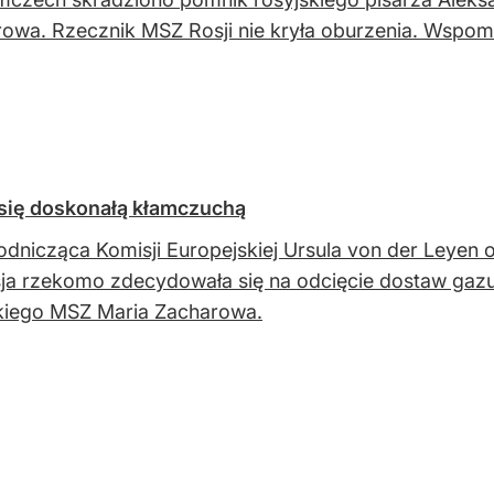
owa. Rzecznik MSZ Rosji nie kryła oburzenia. Wspomn
 się doskonałą kłamczuchą
dnicząca Komisji Europejskiej Ursula von der Leyen o
ja rzekomo zdecydowała się na odcięcie dostaw gazu
kiego MSZ Maria Zacharowa.