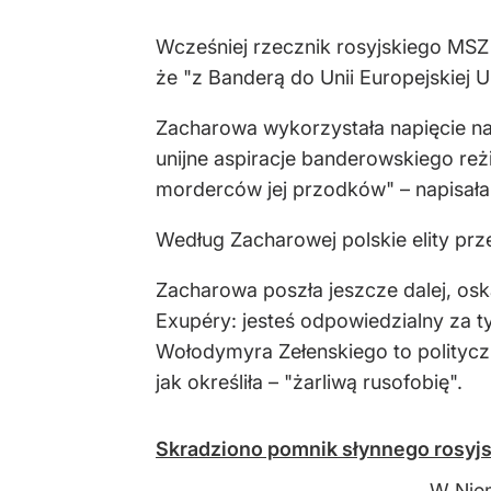
Wcześniej rzecznik rosyjskiego MS
że "z Banderą do Unii Europejskiej U
Zacharowa wykorzystała napięcie na 
unijne aspiracje banderowskiego re
morderców jej przodków" – napisał
Według Zacharowej polskie elity prze
Zacharowa poszła jeszcze dalej, osk
Exupéry: jesteś odpowiedzialny za t
Wołodymyra Zełenskiego to politycz
jak określiła – "żarliwą rusofobię".
Skradziono pomnik słynnego rosyjs
W Niem