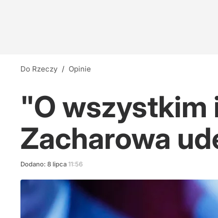
Do Rzeczy
/
Opinie
"O wszystkim i
Zacharowa ude
Dodano:
8
lipca
11:56