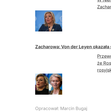
Zachar
Zacharowa: Von der Leyen okazała
Przewo
że Ros
rosyjs
Opracował:
Marcin Bugaj