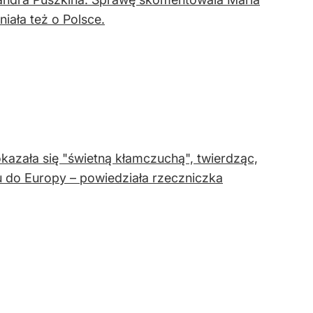
iała też o Polsce.
kazała się "świetną kłamczuchą", twierdząc,
 do Europy – powiedziała rzeczniczka