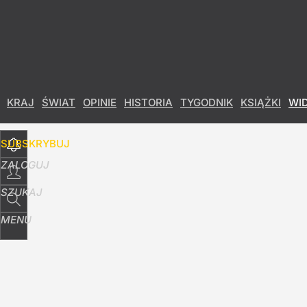
Udostępnij
13
Skomentuj
KRAJ
ŚWIAT
OPINIE
HISTORIA
TYGODNIK
KSIĄŻKI
WI
SUBSKRYBUJ
ZALOGUJ
SZUKAJ
MENU