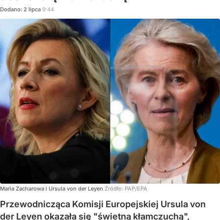
Dodano:
2
lipca
9:44
Maria Zacharowa i Ursula von der Leyen
Źródło:
PAP/EPA
Przewodnicząca Komisji Europejskiej Ursula von
der Leyen okazała się "świetną kłamczuchą",