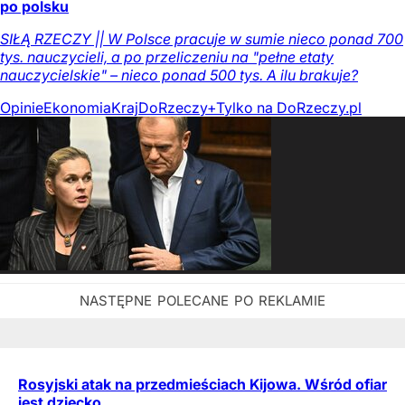
po polsku
SIŁĄ RZECZY || W Polsce pracuje w sumie nieco ponad 700
tys. nauczycieli, a po przeliczeniu na "pełne etaty
nauczycielskie" – nieco ponad 500 tys. A ilu brakuje?
Opinie
Ekonomia
Kraj
DoRzeczy+
Tylko na DoRzeczy.pl
Rosyjski atak na przedmieściach Kijowa. Wśród ofiar
jest dziecko