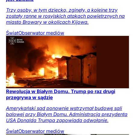
Trzy osoby, w tym dziecko, zginęły, a kolejne trzy
zostały ranne w rosyjskich atakach powietrznych na
miasto Browary w okolicach Kijowa.
Świat
Obserwator mediów
Rewolucja w Białym Domu. Trump po raz drugi
przegrywa w sądzie
Amerykański sąd ponownie wstrzymał budowę sali
balowej przy Białym Domu. Administracja prezydenta
USA Donalda Trumpa zapowiada odwołanie.
Świat
Obserwator mediów