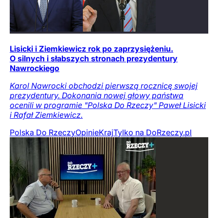
Lisicki i Ziemkiewicz rok po zaprzysiężeniu.
O silnych i słabszych stronach prezydentury
Nawrockiego
Karol Nawrocki obchodzi pierwszą rocznicę swojej
prezydentury. Dokonania nowej głowy państwa
ocenili w programie "Polska Do Rzeczy" Paweł Lisicki
i Rafał Ziemkiewicz.
Polska Do Rzeczy
Opinie
Kraj
Tylko na DoRzeczy.pl