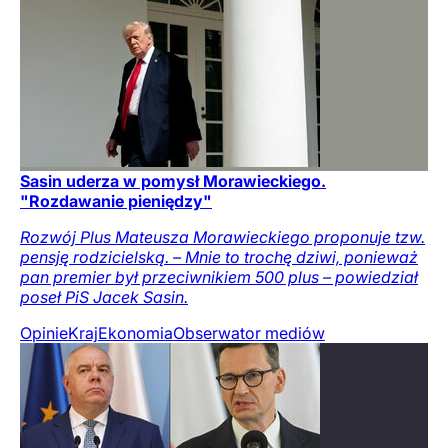
Sasin uderza w pomysł Morawieckiego.
"Rozdawanie pieniędzy"
Rozwój Plus Mateusza Morawieckiego proponuje tzw.
pensję rodzicielską. – Mnie to trochę dziwi, ponieważ
pan premier był przeciwnikiem 500 plus – powiedział
poseł PiS Jacek Sasin.
Opinie
Kraj
Ekonomia
Obserwator mediów