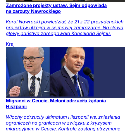
Zamrożone projekty ustaw. Sejm odpowiada
na zarzuty Nawrockiego
Karol Nawrocki powiedział, że 21 z 22 prezydenckich
projektów utknęło w sejmowej zamrażarce. Na słowa
głowy państwa zareagowała Kancelaria Sejmu.
Kraj
Migranci w Ceucie. Meloni odrzuciła żądania
Hiszpanii
Włochy odrzuciły ultimatum Hiszpanii ws. zniesienia
ograniczeń na granicach w związku z kryzysem
migracyjnym w Ceucie. Kontrole zostaną utrzymane