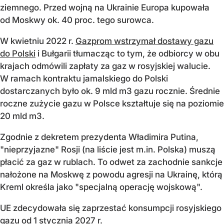
ziemnego. Przed wojną na Ukrainie Europa kupowała
od Moskwy ok. 40 proc. tego surowca.
W kwietniu 2022 r.
Gazprom wstrzymał dostawy gazu
do Polski
i Bułgarii tłumacząc to tym, że odbiorcy w obu
krajach odmówili zapłaty za gaz w rosyjskiej walucie.
W ramach kontraktu jamalskiego do Polski
dostarczanych było ok. 9 mld m3 gazu rocznie. Średnie
roczne zużycie gazu w Polsce kształtuje się na poziomie
20 mld m3.
Zgodnie z dekretem prezydenta Władimira Putina,
"nieprzyjazne" Rosji (na liście jest m.in. Polska) muszą
płacić za gaz w rublach. To odwet za zachodnie sankcje
nałożone na Moskwę z powodu agresji na Ukrainę, którą
Kreml określa jako "specjalną operację wojskową".
UE zdecydowała się zaprzestać konsumpcji rosyjskiego
gazu od 1 stycznia 2027 r.