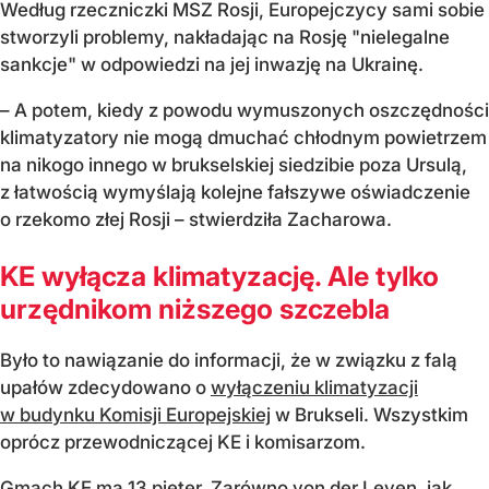
Według rzeczniczki MSZ Rosji, Europejczycy sami sobie
stworzyli problemy, nakładając na Rosję "nielegalne
sankcje" w odpowiedzi na jej inwazję na Ukrainę.
– A potem, kiedy z powodu wymuszonych oszczędności
klimatyzatory nie mogą dmuchać chłodnym powietrzem
na nikogo innego w brukselskiej siedzibie poza Ursulą,
z łatwością wymyślają kolejne fałszywe oświadczenie
o rzekomo złej Rosji – stwierdziła Zacharowa.
KE wyłącza klimatyzację. Ale tylko
urzędnikom niższego szczebla
Było to nawiązanie do informacji, że w związku z falą
upałów zdecydowano o
wyłączeniu klimatyzacji
w budynku Komisji Europejskiej
w Brukseli. Wszystkim
oprócz przewodniczącej KE i komisarzom.
Gmach KE ma 13 pięter. Zarówno von der Leyen, jak