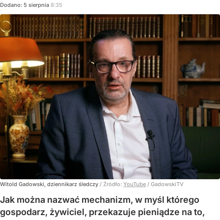
Dodano:
5
sierpnia
8:35
Witold Gadowski, dziennikarz śledczy
/ Źródło:
YouTube
/
GadowskiTV
Jak można nazwać mechanizm, w myśl którego
gospodarz, żywiciel, przekazuje pieniądze na to,