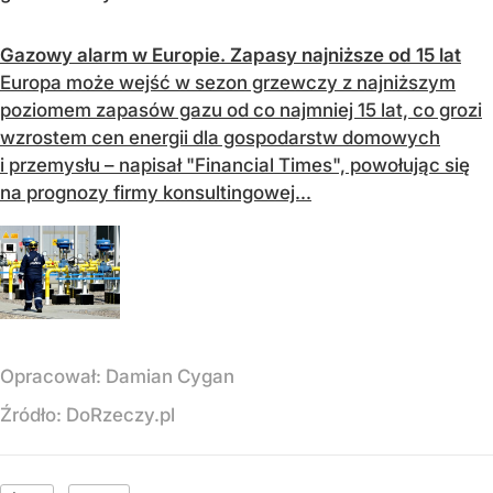
Gazowy alarm w Europie. Zapasy najniższe od 15 lat
Europa może wejść w sezon grzewczy z najniższym
poziomem zapasów gazu od co najmniej 15 lat, co grozi
wzrostem cen energii dla gospodarstw domowych
i przemysłu – napisał "Financial Times", powołując się
na prognozy firmy konsultingowej...
Opracował:
Damian Cygan
Źródło:
DoRzeczy.pl