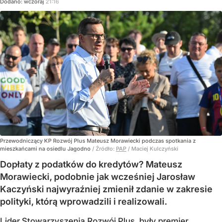
Dodano:
wczoraj
21:16
Przewodniczący KP Rozwój Plus Mateusz Morawiecki podczas spotkania z
mieszkańcami na osiedlu Jagodno
/ Źródło:
PAP
/
Maciej Kulczyński
Dopłaty z podatków do kredytów? Mateusz
Morawiecki, podobnie jak wcześniej Jarosław
Kaczyński najwyraźniej zmienił zdanie w zakresie
polityki, którą wprowadzili i realizowali.
Lider Stowarzyszenia Rozwój Plus, były premier