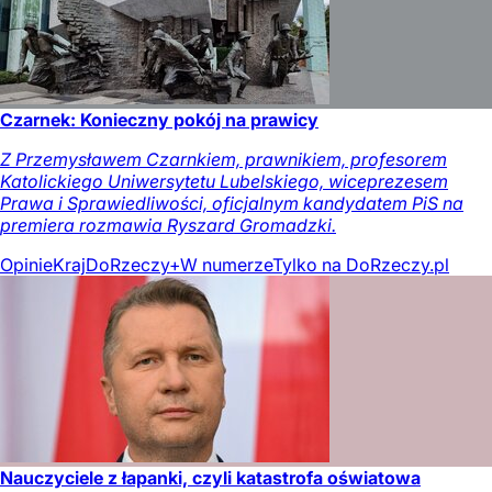
Czarnek: Konieczny pokój na prawicy
Z Przemysławem Czarnkiem, prawnikiem, profesorem
Katolickiego Uniwersytetu Lubelskiego, wiceprezesem
Prawa i Sprawiedliwości, oficjalnym kandydatem PiS na
premiera rozmawia Ryszard Gromadzki.
Opinie
Kraj
DoRzeczy+
W numerze
Tylko na DoRzeczy.pl
Nauczyciele z łapanki, czyli katastrofa oświatowa