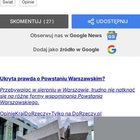
Świat
Opinie
SKOMENTUJ
UDOSTĘPNIJ
27
Obserwuj nas
w
Google News
Dodaj jako
źródło w Google
Ukryta prawda o Powstaniu Warszawskim?
Przebywając w sierpniu w Warszawie, trudno nie natknąć
się na różne formy wspominania Powstania
Warszawskiego.
Opinie
Kraj
DoRzeczy+
Tylko na DoRzeczy.pl