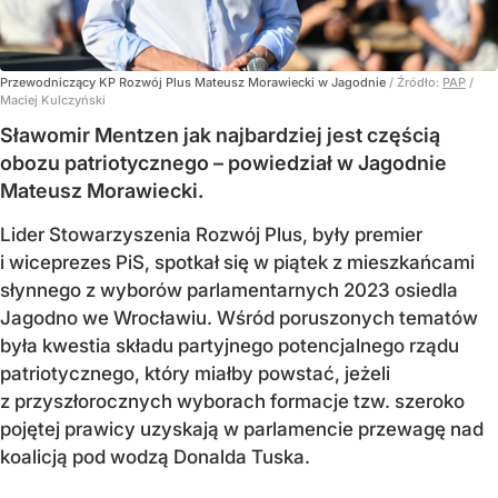
Przewodniczący KP Rozwój Plus Mateusz Morawiecki w Jagodnie
/ Źródło:
PAP
/
Maciej Kulczyński
Sławomir Mentzen jak najbardziej jest częścią
obozu patriotycznego – powiedział w Jagodnie
Mateusz Morawiecki.
Lider Stowarzyszenia Rozwój Plus, były premier
i wiceprezes PiS, spotkał się w piątek z mieszkańcami
słynnego z wyborów parlamentarnych 2023 osiedla
Jagodno we Wrocławiu. Wśród poruszonych tematów
była kwestia składu partyjnego potencjalnego rządu
patriotycznego, który miałby powstać, jeżeli
z przyszłorocznych wyborach formacje tzw. szeroko
pojętej prawicy uzyskają w parlamencie przewagę nad
koalicją pod wodzą Donalda Tuska.