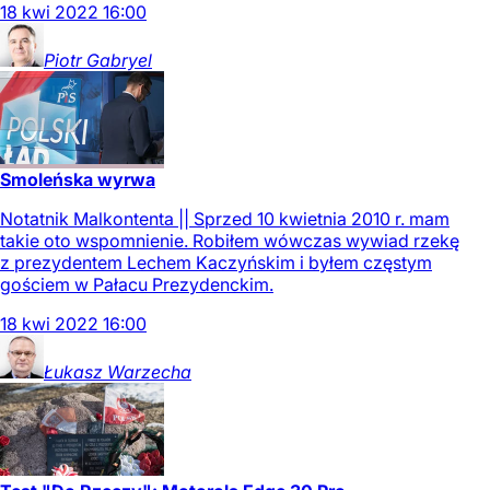
18
kwi
2022
16:00
Piotr
Gabryel
Smoleńska wyrwa
Notatnik Malkontenta || Sprzed 10 kwietnia 2010 r. mam
takie oto wspomnienie. Robiłem wówczas wywiad rzekę
z prezydentem Lechem Kaczyńskim i byłem częstym
gościem w Pałacu Prezydenckim.
18
kwi
2022
16:00
Łukasz
Warzecha