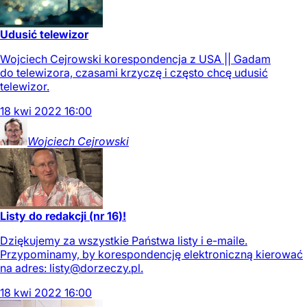
Udusić telewizor
Wojciech Cejrowski korespondencja z USA || Gadam
do telewizora, czasami krzyczę i często chcę udusić
telewizor.
18
kwi
2022
16:00
Wojciech
Cejrowski
Listy do redakcji (nr 16)!
Dziękujemy za wszystkie Państwa listy i e-maile.
Przypominamy, by korespondencję elektroniczną kierować
na adres:
listy@dorzeczy.pl
.
18
kwi
2022
16:00