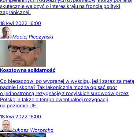
kompetentnych i odważnych dyplomatów, którzy potrafią
skutecznie walczyć o interes kraju na froncie polityki
zagranicznej.
18
kwi
2022
16:00
Maciej
Pieczyński
Kosztowna solidarność
Co biegaczowi po wygranej w wyścigu, jeśli zaraz za metą
padnie i skona? Tak lakonicznie można opisać spór
o jednostronną rezygnację z rosyjskich surowców przez
Polskę, a także o tempo ewentualnej rezygnacji
na poziomie UE.
18
kwi
2022
16:00
Łukasz
Warzecha