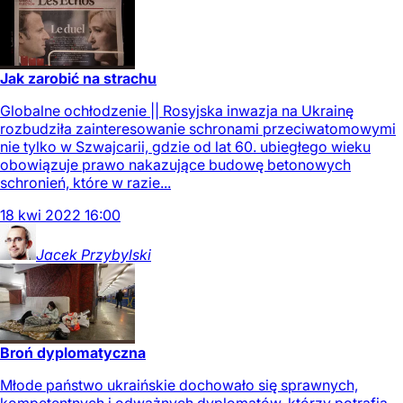
Jak zarobić na strachu
Globalne ochłodzenie || Rosyjska inwazja na Ukrainę
rozbudziła zainteresowanie schronami przeciwatomowymi
nie tylko w Szwajcarii, gdzie od lat 60. ubiegłego wieku
obowiązuje prawo nakazujące budowę betonowych
schronień, które w razie...
18
kwi
2022
16:00
Jacek
Przybylski
Broń dyplomatyczna
Młode państwo ukraińskie dochowało się sprawnych,