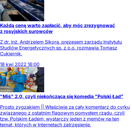
Każdą cenę warto zapłacić, aby móc zrezygnować
z rosyjskich surowców
Z dr. inż. Andrzejem Sikorą, prezesem zarządu Instytutu
Studiów Energetycznych sp. z o.o. rozmawia Tomasz
Cukiernik.
18
kwi
2022
16:00
"Miś" 2.0, czyli niekończąca się komedia "Polski Ład"
Prosto zygzakiem || Właściwie za cały komentarz do cyrku
związanego z ostatnim flagowym pomysłem rządu, czyli
tzw. Polskim Ładem, wystarczy jeden z memów na ten
temat, których w Internetach zatrzęsienie.