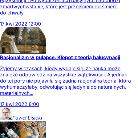
egzystencji”. Po wydarzeniach pasyjnych nadchodzi
zmartwychwstanie, które jest przejściem od śmierci
do chwały.
17
kwi
2022
12:00
Racjonalizm w pułapce. Kłopot z teorią halucynacji
Żyjemy w czasach, kiedy wydaje się, że nauka może
znaleźć odpowiedź na wszystkie wątpliwości. A jednak
do tej pory nie pojawiła się żadna racjonalna teoria, która
wytłumaczyłaby, odwołując się jedynie do naturalnych,
materialnych...
17
kwi
2022
8:00
Paweł
Lisicki