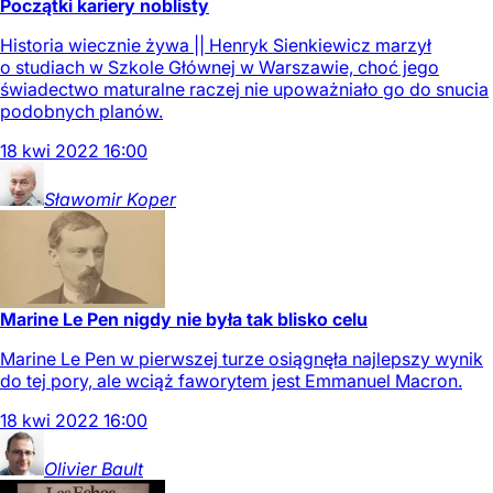
Początki kariery noblisty
Historia wiecznie żywa || Henryk Sienkiewicz marzył
o studiach w Szkole Głównej w Warszawie, choć jego
świadectwo maturalne raczej nie upoważniało go do snucia
podobnych planów.
18
kwi
2022
16:00
Sławomir
Koper
Marine Le Pen nigdy nie była tak blisko celu
Marine Le Pen w pierwszej turze osiągnęła najlepszy wynik
do tej pory, ale wciąż faworytem jest Emmanuel Macron.
18
kwi
2022
16:00
Olivier
Bault