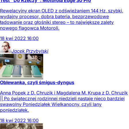
Test "Do Rzeczy": Motorola Edge 30 Pro
Rewelacyjny ekran OLED z odświeżaniem 144 Hz, szybki,
wydajny procesor, dobra bateria, bezprzewodowe
ładowanie oraz głośniki stereo – to największe zalety
nowego flagowca Motoroli.
18
kwi
2022
16:00
Jacek
Przybylski
Oblewanka, czyli śmigus-dyngus
Anna Popek z D. Chruzik i Magdalena M. Krupa z D. Chruzik
|| Po świątecznej rodzinnej niedzieli nastaje nieco bardziej
swawolny Poniedziałek Wielkanocny, czyli lany
poniedziałek.
18
kwi
2022
16:00