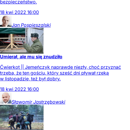
bezpieczeństwo.
18
kwi
2022
16:00
Jan
Pospieszalski
Umierał, ale mu się znudziło
Ćwierkot || Jemeńczyk naprawdę niezły, choć przyznać
trzeba, że ten gościu, który sześć dni pływał rzeką
w listopadzie, też był dobry.
18
kwi
2022
16:00
Sławomir
Jastrzębowski