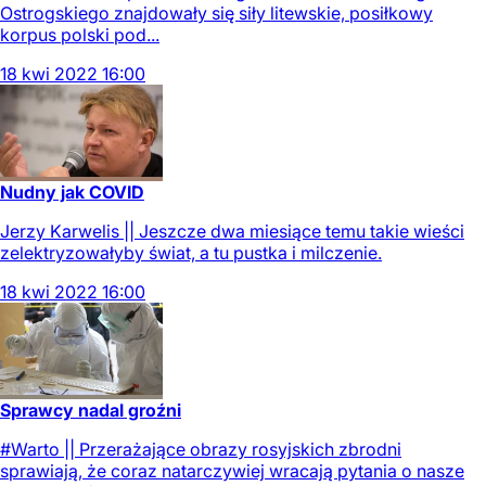
Ostrogskiego znajdowały się siły litewskie, posiłkowy
korpus polski pod...
18
kwi
2022
16:00
Nudny jak COVID
Jerzy Karwelis || Jeszcze dwa miesiące temu takie wieści
zelektryzowałyby świat, a tu pustka i milczenie.
18
kwi
2022
16:00
Sprawcy nadal groźni
#Warto || Przerażające obrazy rosyjskich zbrodni
sprawiają, że coraz natarczywiej wracają pytania o nasze