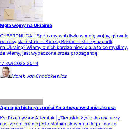
Mgła wojny na Ukrainie
CYBERONUCA II Spójrzmy wnikliwie w mgłę wojny, głównie
po rosyjskiej stronie. Kim są Rosjanie, którzy napadli
na Ukrainę? Wiemy o nich bardzo niewiele, a to co myślimy,
że wiemy, jest wypaczone przez propagandę.
17
kwi
2022
20:14
Marek Jan
Chodakiewicz
Apologia historyczności Zmartwychwstania Jezusa
Ks. Przemysław Artemiuk | „Ziemskie życie Jezusa uczy
nas, że śmierć nie jest ostatnim słowem o Jego i naszej