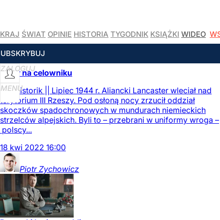
KRAJ
ŚWIAT
OPINIE
HISTORIA
TYGODNIK
KSIĄŻKI
WIDEO
WS
CZYTAJ WIĘCEJ
SUBSKRYBUJ
ZALOGUJ
Hitler na celowniku
MENU
Realhistorik || Lipiec 1944 r. Aliancki Lancaster wleciał nad
terytorium III Rzeszy. Pod osłoną nocy zrzucił oddział
skoczków spadochronowych w mundurach niemieckich
strzelców alpejskich. Byli to – przebrani w uniformy wroga –
polscy...
18
kwi
2022
16:00
Piotr
Zychowicz