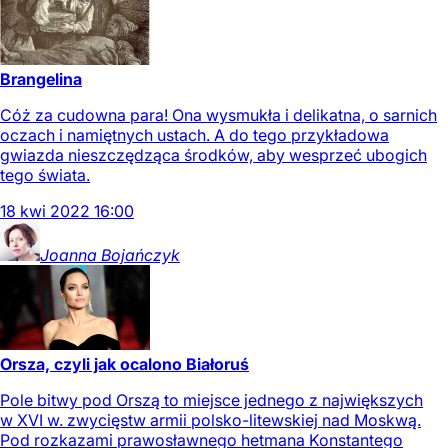
Brangelina
Cóż za cudowna para! Ona wysmukła i delikatna, o sarnich
oczach i namiętnych ustach. A do tego przykładowa
gwiazda nieszczędząca środków, aby wesprzeć ubogich
tego świata.
18
kwi
2022
16:00
Joanna
Bojańczyk
Orsza, czyli jak ocalono Białoruś
Pole bitwy pod Orszą to miejsce jednego z największych
w XVI w. zwycięstw armii polsko-litewskiej nad Moskwą.
Pod rozkazami prawosławnego hetmana Konstantego