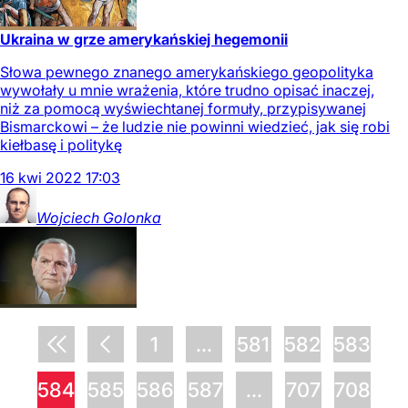
Ukraina w grze amerykańskiej hegemonii
Słowa pewnego znanego amerykańskiego geopolityka
wywołały u mnie wrażenia, które trudno opisać inaczej,
niż za pomocą wyświechtanej formuły, przypisywanej
Bismarckowi – że ludzie nie powinni wiedzieć, jak się robi
kiełbasę i politykę
16
kwi
2022
17:03
Wojciech
Golonka
1
...
581
582
583
584
585
586
587
...
707
708