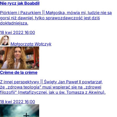
Nie rycz jak Boabdil
Piórkiem i Pazurkiem || Małgośka, mówią mi, ludzie nie są
gorsi niż dawniej, tylko sprawozdawczość jest dziś
dokładniejsza.
18
kwi
2022
16:00
Małgorzata
Wołczyk
Crème de la crème
Z innej perspektywy || Święty Jan Paweł II powtarzał,
że „zdrowa teologia” musi wspierać się na „zdrowej
filozofii” (metafizycznej, jak u św. Tomasza z Akwinu).
18
kwi
2022
16:00