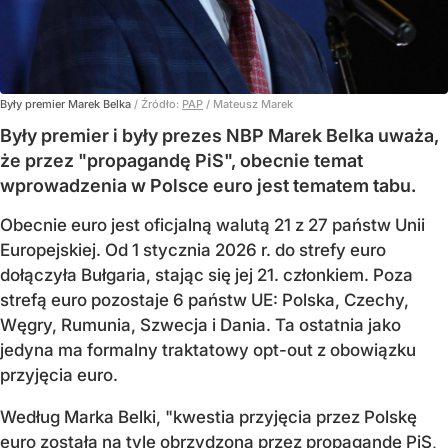
Były premier Marek Belka
/ Źródło:
PAP
/
Mateusz Marek
Były premier i były prezes NBP Marek Belka uważa,
że przez "propagandę PiS", obecnie temat
wprowadzenia w Polsce euro jest tematem tabu.
Obecnie euro jest oficjalną walutą 21 z 27 państw Unii
Europejskiej. Od 1 stycznia 2026 r. do strefy euro
dołączyła Bułgaria, stając się jej 21. członkiem.
Poza
strefą euro pozostaje 6 państw UE:
Polska, Czechy,
Węgry, Rumunia, Szwecja i Dania
. Ta ostatnia jako
jedyna ma formalny traktatowy opt-out z obowiązku
przyjęcia euro.
Według Marka Belki, "kwestia przyjęcia przez Polskę
euro została na tyle obrzydzona przez propagandę PiS,