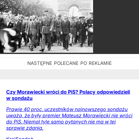
Czy Morawiecki wróci do PiS? Polacy odpowiedzieli
w sondażu
Prawie 40 proc. uczestników najnowszego sondażu
uważa, że były premier Mateusz Morawiecki nie wróci
do PiS. Niemal tyle samo pytanych nie ma w tej
sprawie zdania.