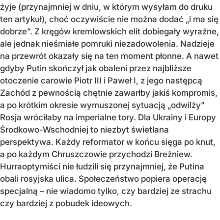
żyje (przynajmniej w dniu, w którym wysyłam do druku
ten artykuł), choć oczywiście nie można dodać „i ma się
dobrze”. Z kręgów kremlowskich elit dobiegały wyraźne,
ale jednak nieśmiałe pomruki niezadowolenia. Nadzieje
na przewrót okazały się na ten moment płonne. A nawet
gdyby Putin skończył jak obaleni przez najbliższe
otoczenie carowie Piotr III i Paweł I, z jego następcą
Zachód z pewnością chętnie zawarłby jakiś kompromis,
a po krótkim okresie wymuszonej sytuacją „odwilży”
Rosja wróciłaby na imperialne tory. Dla Ukrainy i Europy
Środkowo-Wschodniej to niezbyt świetlana
perspektywa. Każdy reformator w końcu sięga po knut,
a po każdym Chruszczowie przychodzi Breżniew.
Hurraoptymiści nie łudzili się przynajmniej, że Putina
obali rosyjska ulica. Społeczeństwo popiera operację
specjalną – nie wiadomo tylko, czy bardziej ze strachu
czy bardziej z pobudek ideowych.