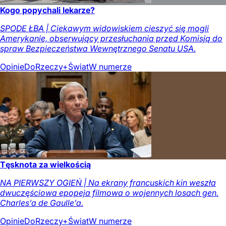
Kogo popychali lekarze?
SPODE ŁBA | Ciekawym widowiskiem cieszyć się mogli
Amerykanie, obserwujący przesłuchania przed Komisją do
spraw Bezpieczeństwa Wewnętrznego Senatu USA.
Opinie
DoRzeczy+
Świat
W numerze
Tęsknota za wielkością
NA PIERWSZY OGIEŃ | Na ekrany francuskich kin weszła
dwuczęściowa epopeja filmowa o wojennych losach gen.
Charles’a de Gaulle’a.
Opinie
DoRzeczy+
Świat
W numerze