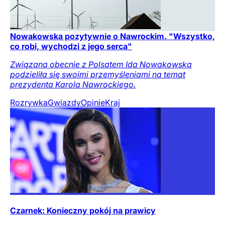
Nowakowska pozytywnie o Nawrockim. "Wszystko,
co robi, wychodzi z jego serca"
Związana obecnie z Polsatem Ida Nowakowska
podzieliła się swoimi przemyśleniami na temat
prezydenta Karola Nawrockiego.
Rozrywka
Gwiazdy
Opinie
Kraj
Czarnek: Konieczny pokój na prawicy