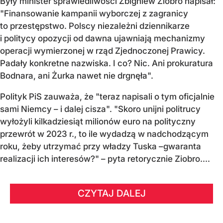
Były minister sprawiedliwości Zbigniew Ziobro napisał:
"Finansowanie kampanii wyborczej z zagranicy
to przestępstwo. Polscy niezależni dziennikarze
i politycy opozycji od dawna ujawniają mechanizmy
operacji wymierzonej w rząd Zjednoczonej Prawicy.
Padały konkretne nazwiska. I co? Nic. Ani prokuratura
Bodnara, ani Żurka nawet nie drgnęła".
Polityk PiS zauważa, że "teraz napisali o tym oficjalnie
sami Niemcy – i dalej cisza". "Skoro unijni politrucy
wyłożyli kilkadziesiąt milionów euro na polityczny
przewrót w 2023 r., to ile wydadzą w nadchodzącym
roku, żeby utrzymać przy władzy Tuska –gwaranta
realizacji ich interesów?" – pyta retorycznie Ziobro....
CZYTAJ DALEJ