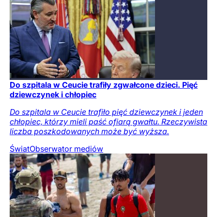
Do szpitala w Ceucie trafiły zgwałcone dzieci. Pięć
dziewczynek i chłopiec
Do szpitala w Ceucie trafiło pięć dziewczynek i jeden
chłopiec, którzy mieli paść ofiarą gwałtu. Rzeczywista
liczba poszkodowanych może być wyższa.
Świat
Obserwator mediów