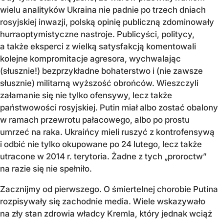
wielu analityków Ukraina nie padnie po trzech dniach
rosyjskiej inwazji, polską opinię publiczną zdominowały
hurraoptymistyczne nastroje. Publicyści, politycy,
a także eksperci z wielką satysfakcją komentowali
kolejne kompromitacje agresora, wychwalając
(słusznie!) bezprzykładne bohaterstwo i (nie zawsze
słusznie) militarną wyższość obrońców. Wieszczyli
załamanie się nie tylko ofensywy, lecz także
państwowości rosyjskiej. Putin miał albo zostać obalony
w ramach przewrotu pałacowego, albo po prostu
umrzeć na raka. Ukraińcy mieli ruszyć z kontrofensywą
i odbić nie tylko okupowane po 24 lutego, lecz także
utracone w 2014 r. terytoria. Żadne z tych „proroctw”
na razie się nie spełniło.
Zacznijmy od pierwszego. O śmiertelnej chorobie Putina
rozpisywały się zachodnie media. Wiele wskazywało
na zły stan zdrowia władcy Kremla, który jednak wciąż