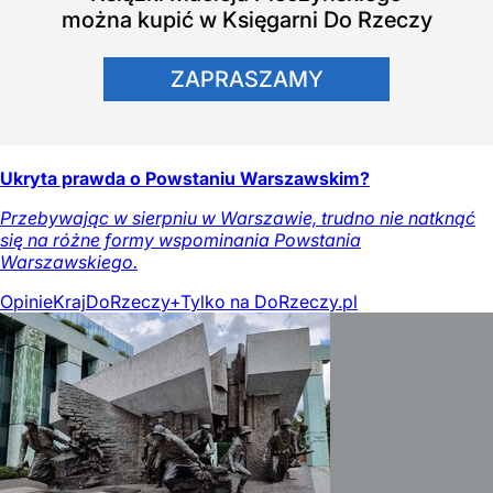
można kupić w Księgarni Do Rzeczy
ZAPRASZAMY
Ukryta prawda o Powstaniu Warszawskim?
Przebywając w sierpniu w Warszawie, trudno nie natknąć
się na różne formy wspominania Powstania
Warszawskiego.
Opinie
Kraj
DoRzeczy+
Tylko na DoRzeczy.pl