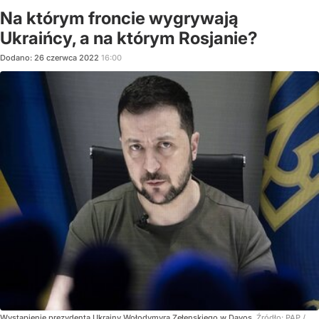
Na którym froncie wygrywają
Ukraińcy, a na którym Rosjanie?
Dodano:
26
czerwca
2022
16:00
Wystąpienie prezydenta Ukrainy Wołodymyra Zełenskiego w Davos.
Źródło:
PAP
/