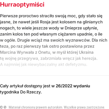
Hurraoptymiści
Pierwsze proroctwo straciło swoją moc, gdy stało się
jasne, że nawet jeśli Rosja jest kolosem na glinianych
nogach, to wiele jeszcze wody w Dnieprze upłynie,
zanim kolos ten pod własnym ciężarem upadnie, o ile
w ogóle. Drugie wciąż ma swoich wyznawców. Dla nich
teza, po raz pierwszy tak ostro postawiona przez
Marcina Wyrwała z Onetu, w myśl której Ukraina
tę wojnę przegrywa, zabrzmiała wręcz jak herezja.
A najmniej jak niewybaczalny akt defetyzmu.
Cały artykuł dostępny jest w
26/2022 wydaniu
tygodnika Do Rzeczy
.
© ℗
Materiał chroniony prawem autorskim. Wszelkie prawa zastrzeżone.