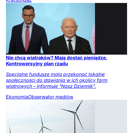
Kraj
Sondaż
Nie chcą wiatraków? Mają dostać pieniądze.
Kontrowersyjny plan rządu
Specjalne fundusze mają przekonać lokalne
społeczności do stawiania w ich okolicy farm
wiatrowych – informuje "Nasz Dziennik".
Ekonomia
Obserwator mediów