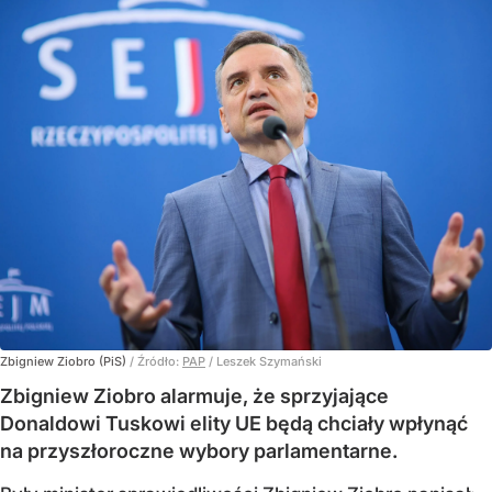
Zbigniew Ziobro (PiS)
/ Źródło:
PAP
/
Leszek Szymański
Zbigniew Ziobro alarmuje, że sprzyjające
Donaldowi Tuskowi elity UE będą chciały wpłynąć
na przyszłoroczne wybory parlamentarne.