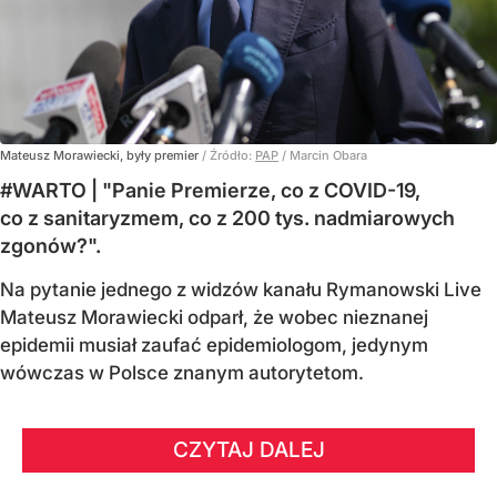
Mateusz Morawiecki, były premier
/ Źródło:
PAP
/
Marcin Obara
#WARTO | "Panie Premierze, co z COVID-19,
co z sanitaryzmem, co z 200 tys. nadmiarowych
zgonów?".
Na pytanie jednego z widzów kanału Rymanowski Live
Mateusz Morawiecki odparł, że wobec nieznanej
epidemii musiał zaufać epidemiologom, jedynym
wówczas w Polsce znanym autorytetom.
CZYTAJ DALEJ