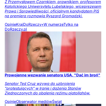
Z Przemysławem Czarnkiem, prawnikiem, profesorem
Katolickiego Uniwersytetu Lubelskiego, wiceprezesem
Prawa i Sprawiedliwości, oficjalnym kandydatem PiS
na premiera rozmawia Ryszard Gromadzki.
Opinie
Kraj
DoRzeczy+
W numerze
Tylko na
DoRzeczy.pl
Prowojenne wezwanie senatora USA. "Dać im broń"
Senator Ted Cruz wzywa do uzbrojenia
"protestujących" w Iranie i dążenia Stanów
Zjednoczonych do obalenia reżimu ajatollahów.
Opinie
Obserwator mediów
Świat