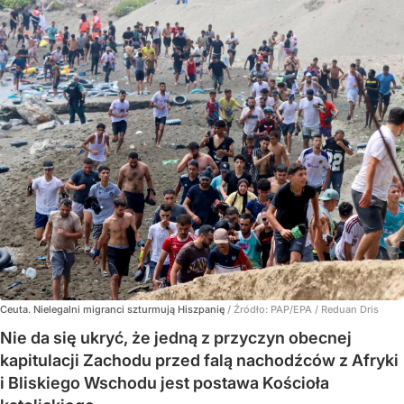
Ceuta. Nielegalni migranci szturmują Hiszpanię
/ Źródło:
PAP/EPA
/
Reduan Dris
Nie da się ukryć, że jedną z przyczyn obecnej
kapitulacji Zachodu przed falą nachodźców z Afryki
i Bliskiego Wschodu jest postawa Kościoła