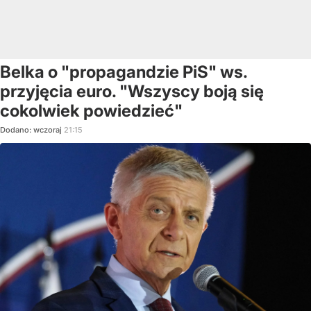
Belka o "propagandzie PiS" ws.
przyjęcia euro. "Wszyscy boją się
cokolwiek powiedzieć"
Dodano:
wczoraj
21:15