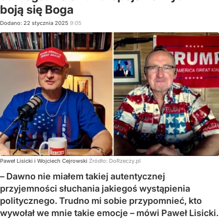
boją się Boga
Dodano:
22
stycznia
2025
9:05
Paweł Lisicki i Wojciech Cejrowski
Źródło:
DoRzeczy.pl
– Dawno nie miałem takiej autentycznej
przyjemności słuchania jakiegoś wystąpienia
politycznego. Trudno mi sobie przypomnieć, kto
wywołał we mnie takie emocje – mówi Paweł Lisicki.