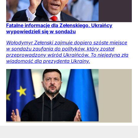
Fatalne informacje dla Zełenskiego. Ukraińcy
wypowiedzieli się w sondażu
Wołodymyr Zełenski zajmuje dopiero szóste miejsce
w sondażu zaufania do polityków, który został
przeprowadzony wśród Ukraińców. To niejedyna zła
wiadomość dla prezydenta Ukrainy.