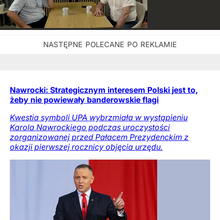
Nawrocki: Strategicznym interesem Polski jest to,
żeby nie powiewały banderowskie flagi
Kwestia symboli UPA wybrzmiała w wystąpieniu
Karola Nawrockiego podczas uroczystości
zorganizowanej przed Pałacem Prezydenckim z
okazji pierwszej rocznicy objęcia urzędu.