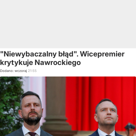
"Niewybaczalny błąd". Wicepremier
krytykuje Nawrockiego
Dodano:
wczoraj
21:55