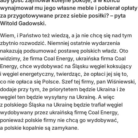
aby gość zajmował kolejne pokoje, a w końcu
wynajmował mu jego własne meble i pobierał opłaty
za przygotowywane przez siebie posiłki? – pyta
Witold Gadowski.
Wiem, i Państwo też wiedzą, a ja nie chcę się nad tym
zbytnio rozwodzić. Niemniej ostatnie wydarzenia
nakazują podsumować postawę polskich władz. Oto
widzimy, że firma Coal Energy, ukraińska firma Coal
Energy, chce wydobywać na Śląsku węgiel koksujący
i węgiel energetyczny, twierdząc, że opłaci jej się to,
co nie opłaca się Polsce. Szef tej firmy, pan Wiśniewski,
dodaje przy tym, że priorytetem będzie Ukraina i że
węgiel ten będzie wysyłany na Ukrainę. A więc
z polskiego Śląska na Ukrainę będzie trafiał węgiel
wydobywany przez ukraińską firmę Coal Energy,
ponieważ polskie firmy nie chcą go wydobywać,
a polskie kopalnie są zamykane.