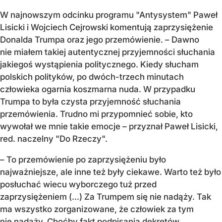
W najnowszym odcinku programu "Antysystem" Paweł
Lisicki i Wojciech Cejrowski komentują zaprzysiężenie
Donalda Trumpa oraz jego przemówienie. – Dawno
nie miałem takiej autentycznej przyjemności słuchania
jakiegoś wystąpienia politycznego. Kiedy słucham
polskich polityków, po dwóch-trzech minutach
człowieka ogarnia koszmarna nuda. W przypadku
Trumpa to była czysta przyjemność słuchania
przemówienia. Trudno mi przypomnieć sobie, kto
wywołał we mnie takie emocje – przyznał Paweł Lisicki,
red. naczelny "Do Rzeczy".
– To przemówienie po zaprzysiężeniu było
najważniejsze, ale inne też były ciekawe. Warto też było
posłuchać wiecu wyborczego tuż przed
zaprzysiężeniem (...) Za Trumpem się nie nadąży. Tak
ma wszystko zorganizowane, że człowiek za tym
nie nadąży. Choćby fakt podpisania dekretów