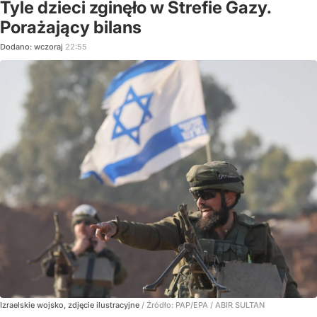
Tyle dzieci zginęło w Strefie Gazy.
Porażający bilans
Dodano:
wczoraj
22:55
Izraelskie wojsko, zdjęcie ilustracyjne
/ Źródło:
PAP/EPA
/
ABIR SULTAN