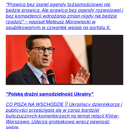
"Prawica bez jasnej agendy tożsamościowej nie
będzie prawicą. Ale prawica bez agendy rozwojowej i
bez kompetencji wdrażania zmian nigdy nie będzie
rządzić" – napisał Mateusz Morawiecki w
opublikowanym w czwartek wpisie na portalu X.
"Polskę drażni samodzielność Ukrainy"
CO PISZĄ NA WSCHODZIE || Ukraińscy dziennikarze i
publicyści prześcigają się w coraz bardziej
buńczucznych komentarzach na temat relacji Kijów-
Warszawa. Uderza groteskowa wręcz pewność
siebie.