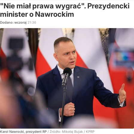
"Nie miał prawa wygrać". Prezydencki
minister o Nawrockim
Dodano:
wczoraj
21:36
Karol Nawrocki, prezydent RP
/ Źródło:
Mikołaj Bujak / KPRP