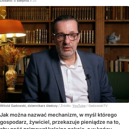
Dodano:
5
sierpnia
8:35
Witold Gadowski, dziennikarz śledczy
/ Źródło:
YouTube
/
GadowskiTV
Jak można nazwać mechanizm, w myśl którego
gospodarz, żywiciel, przekazuje pieniądze na to,