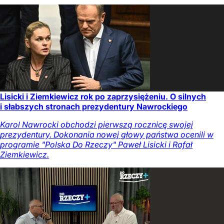
Lisicki i Ziemkiewicz rok po zaprzysiężeniu. O silnych
i słabszych stronach prezydentury Nawrockiego
Karol Nawrocki obchodzi pierwszą rocznicę swojej
prezydentury. Dokonania nowej głowy państwa ocenili w
programie "Polska Do Rzeczy" Paweł Lisicki i Rafał
Ziemkiewicz.