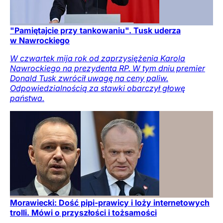
"Pamiętajcie przy tankowaniu". Tusk uderza
w Nawrockiego
W czwartek mija rok od zaprzysiężenia Karola
Nawrockiego na prezydenta RP. W tym dniu premier
Donald Tusk zwrócił uwagę na ceny paliw.
Odpowiedzialnością za stawki obarczył głowę
państwa.
Morawiecki: Dość pipi-prawicy i loży internetowych
trolli. Mówi o przyszłości i tożsamości