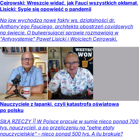
Cejrowski: Wreszcie widać, jak Fauci wszystkich okłamał.
Lisicki: Sypie się opowieść o pandemii
Na jaw wychodzą nowe fakty ws. działalności dr.
Anthony'ego Fauciego, architekta obostrzeń covidowych
na świecie. O bulwersującej sprawie rozmawiają w
"Antysystemie" Paweł Lisicki i Wojciech Cejrowski.
Nauczyciele z łapanki, czyli katastrofa oświatowa
po polsku
SIŁĄ RZECZY || W Polsce pracuje w sumie nieco ponad 700
tys. nauczycieli, a po przeliczeniu na "pełne etaty
nauczycielskie" – nieco ponad 500 tys. A ilu brakuje?