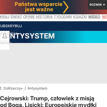
ROZWIŃ
▼
KRAJ
ŚWIAT
OPINIE
HISTORIA
TYGODNIK
KSIĄŻKI
WIDEO
WS
SUBSKRYBUJ
ZALOGUJ
ANTYSYSTEM
MENU
DoRzeczy+
/
Antysystem
Cejrowski: Trump, człowiek z misją
od Boga. Lisicki: Europejskie mydłki