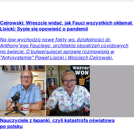
Cejrowski: Wreszcie widać, jak Fauci wszystkich okłamał.
Lisicki: Sypie się opowieść o pandemii
Na jaw wychodzą nowe fakty ws. działalności dr.
Anthony'ego Fauciego, architekta obostrzeń covidowych
na świecie. O bulwersującej sprawie rozmawiają w
"Antysystemie" Paweł Lisicki i Wojciech Cejrowski.
Nauczyciele z łapanki, czyli katastrofa oświatowa
po polsku