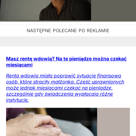
Masz rentę wdowią? Na te pieniądze można czekać
miesiącami
Renta wdowia miała poprawić sytuację finansową
osób, które straciły małżonka. Część uprawnionych
może jednak miesiącami czekać na pieniądze,
szczególnie gdy świadczenia wypłacają różne
instytucje.