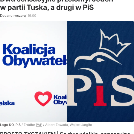
w partii Tuska, a drugi w PiS
Dodano:
wczoraj
16:00
Logo KO, PiS
/ Źródło:
PAP
/
Albert Zawada, Wojtek Jargiło