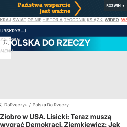
ROZWIŃ
▼
KRAJ
ŚWIAT
OPINIE
HISTORIA
TYGODNIK
KSIĄŻKI
WIDEO
WS
SUBSKRYBUJ
ZALOGUJ
POLSKA DO RZECZY
MENU
DoRzeczy+
/
Polska Do Rzeczy
Ziobro w USA. Lisicki: Teraz muszą
wygrać Demokraci. Ziemkiewicz: Jęk