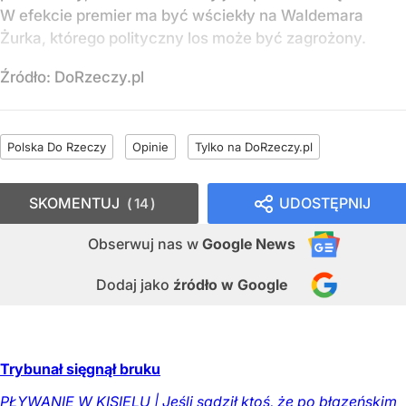
W efekcie premier ma być wściekły na Waldemara
Żurka, którego polityczny los może być zagrożony.
Źródło:
DoRzeczy.pl
Polska Do Rzeczy
Opinie
Tylko na DoRzeczy.pl
SKOMENTUJ
UDOSTĘPNIJ
14
Obserwuj nas
w
Google News
Dodaj jako
źródło w Google
Trybunał sięgnął bruku
PŁYWANIE W KISIELU | Jeśli sądził ktoś, że po błazeńskim