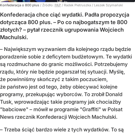
Konfederacja o 800 plus
/ Źródło:
PAP
/
Radek Pietruszka / Leszek Szymański
Konfederacja chce ciąć wydatki. Padła propozycja
dotycząca 800 plus. – Po co najbogatszym te 800
złotych? – pytał rzecznik ugrupowania Wojciech
Machulski.
– Największym wyzwaniem dla kolejnego rządu będzie
poradzenie sobie z deficytem budżetowym. Te wydatki
są rozdmuchane do granic możliwości. Potrzebujemy
rządu, który nie będzie pogarszał tej sytuacji. Myślę,
że powinniśmy skończyć z takim poczuciem,
że państwo jest od tego, żeby obiecywać kolejne
programy, przekupując wyborców. To zrobił Donald
Tusk, wprowadzając takie programy jak chociażby
"babciowe" – mówił w programie "Graffiti" w Polsat
News rzecznik Konfederacji Wojciech Machulski.
– Trzeba ściąć bardzo wiele z tych wydatków. To są