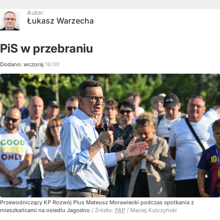
Autor:
Łukasz Warzecha
PiS w przebraniu
Dodano:
wczoraj
16:00
Przewodniczący KP Rozwój Plus Mateusz Morawiecki podczas spotkania z
mieszkańcami na osiedlu Jagodno
/ Źródło:
PAP
/
Maciej Kulczyński