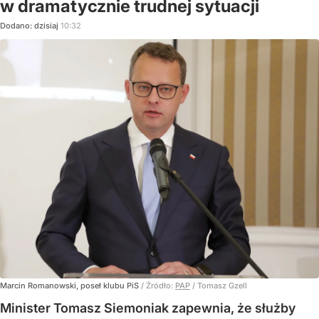
w dramatycznie trudnej sytuacji
Dodano:
dzisiaj
10:32
Marcin Romanowski, poseł klubu PiS
/ Źródło:
PAP
/
Tomasz Gzell
Minister Tomasz Siemoniak zapewnia, że służby