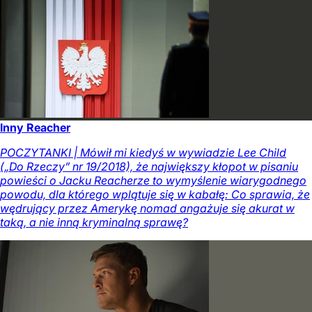
Inny Reacher
POCZYTANKI | Mówił mi kiedyś w wywiadzie Lee Child
(„Do Rzeczy” nr 19/2018), że największy kłopot w pisaniu
powieści o Jacku Reacherze to wymyślenie wiarygodnego
powodu, dla którego wplątuje się w kabałę: Co sprawia, że
wędrujący przez Amerykę nomad angażuje się akurat w
taką, a nie inną kryminalną sprawę?