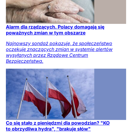
Alarm dla rządzących. Polacy domagają się
poważnych zmian w tym obszarze
Najnowszy sondaż pokazuje, że społeczeństwo
oczekuje znaczących zmian w systemie alertów
wysyłanych przez Rządowe Centrum
Bezpieczeństwa.
Co się stało z pieniędzmi dla powodzian? "KO
to obrzydliwa hydra", "brakuje słów"