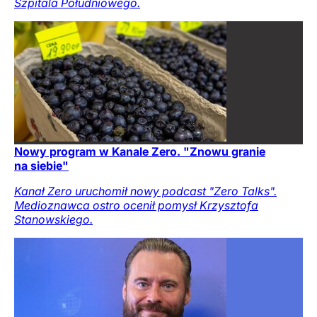
Szpitala Południowego.
Nowy program w Kanale Zero. "Znowu granie
na siebie"
Kanał Zero uruchomił nowy podcast "Zero Talks".
Medioznawca ostro ocenił pomysł Krzysztofa
Stanowskiego.