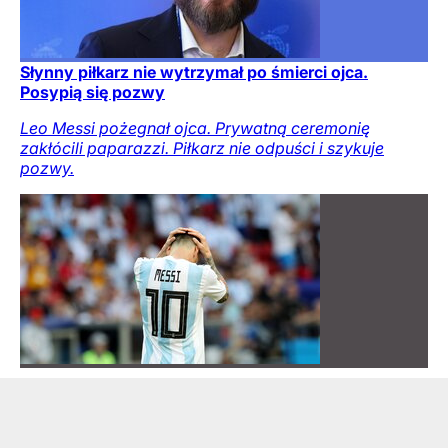
Słynny piłkarz nie wytrzymał po śmierci ojca.
Posypią się pozwy
Leo Messi pożegnał ojca. Prywatną ceremonię
zakłócili paparazzi. Piłkarz nie odpuści i szykuje
pozwy.