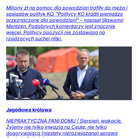
Miliony zł na pomoc dla powodzian trafiły do męża i
sąsiadów polityk KO. "Politycy KO kradli pieniądze
przeznaczane dla powodzian!" – napisał Sławomir
Mentzen. Podobnych komentarzy jest znacznie
więcej. Politycy opozycji nie zostawiają na
rządzących suchej nitki.
Jagodowa królowa
NIEPRAKTYCZNA PANI DOMU | Sierpień, wakacje.
Żyjemy nie tylko inwazją na Ceutę, nie tylko
dogorywającą (niestety nierozwiązaną) sprawą