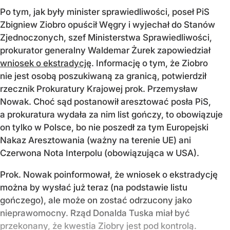
Po tym, jak były minister sprawiedliwości, poseł PiS
Zbigniew Ziobro opuścił Węgry i wyjechał do Stanów
Zjednoczonych, szef Ministerstwa Sprawiedliwości,
prokurator generalny Waldemar Żurek zapowiedział
wniosek o ekstradycję
. Informację o tym, że Ziobro
nie jest osobą poszukiwaną za granicą, potwierdził
rzecznik Prokuratury Krajowej prok. Przemysław
Nowak. Choć sąd postanowił aresztować posła PiS,
a prokuratura wydała za nim list gończy, to obowiązuje
on tylko w Polsce, bo nie poszedł za tym Europejski
Nakaz Aresztowania (ważny na terenie UE) ani
Czerwona Nota Interpolu (obowiązująca w USA).
Prok. Nowak poinformował, że wniosek o ekstradycję
można by wysłać już teraz (na podstawie listu
gończego), ale może on zostać odrzucony jako
nieprawomocny. Rząd Donalda Tuska miał być
przekonany, że kwestia Ziobry jest pod kontrolą.