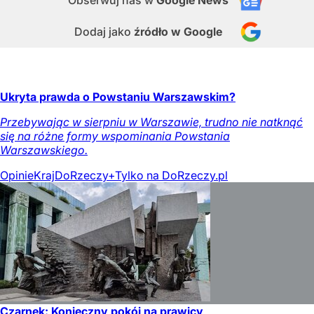
Dodaj jako
źródło w Google
Ukryta prawda o Powstaniu Warszawskim?
Przebywając w sierpniu w Warszawie, trudno nie natknąć
się na różne formy wspominania Powstania
Warszawskiego.
Opinie
Kraj
DoRzeczy+
Tylko na DoRzeczy.pl
Czarnek: Konieczny pokój na prawicy