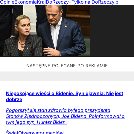
Opinie
Ekonomia
Kraj
DoRzeczy+
Tylko na DoRzeczy.pl
Niepokojące wieści o Bidenie. Syn ujawnia: Nie jest
dobrze
Pogorszył się stan zdrowia byłego prezydenta
Stanów Zjednoczonych, Joe Bidena. Poinformował o
tym jego syn, Hunter Biden.
Świat
Obserwator mediów