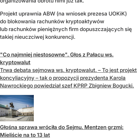
organizowania obrotu nimi już tak.
Projekt uprawnia ABW (na wniosek prezesa UOKiK)
do blokowania rachunków kryptoaktywów
lub rachunków pieniężnych firm dopuszczających się
takiej nieuczciwej konkurencji.
"Co najmniej niestosowne". Głos z Pałacu ws.
kryptowalut
Trwa debata sejmowa ws. kryptowalut. – To jest projekt
koncyliacyjny – tak o propozycji prezydenta Karola
Nawrockiego powiedział szef KPRP Zbigniew Bogucki.
Głośna sprawa wróciła do Sejmu. Mentzen grzmi:
Mieliście na to 13 lat