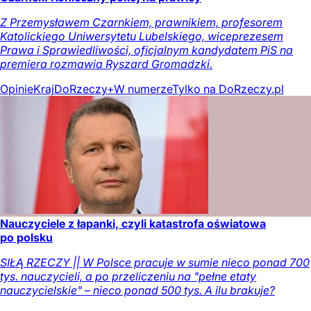
Z Przemysławem Czarnkiem, prawnikiem, profesorem
Katolickiego Uniwersytetu Lubelskiego, wiceprezesem
Prawa i Sprawiedliwości, oficjalnym kandydatem PiS na
premiera rozmawia Ryszard Gromadzki.
Opinie
Kraj
DoRzeczy+
W numerze
Tylko na DoRzeczy.pl
Nauczyciele z łapanki, czyli katastrofa oświatowa
po polsku
SIŁĄ RZECZY || W Polsce pracuje w sumie nieco ponad 700
tys. nauczycieli, a po przeliczeniu na "pełne etaty
nauczycielskie" – nieco ponad 500 tys. A ilu brakuje?