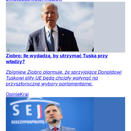
Ziobro: Ile wydadzą, by utrzymać Tuska przy
władzy?
Zbigniew Ziobro alarmuje, że sprzyjające Donaldowi
Tuskowi elity UE będą chciały wpłynąć na
przyszłoroczne wybory parlamentarne.
Opinie
Kraj