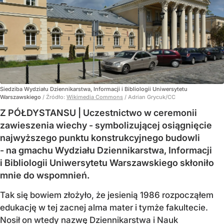
Siedziba Wydziału Dziennikarstwa, Informacji i Bibliologii Uniwersytetu
Warszawskiego
/ Źródło:
Wikimedia Commons
/
Adrian Grycuk/CC
Z PÓŁDYSTANSU | Uczestnictwo w ceremonii
zawieszenia wiechy - symbolizującej osiągnięcie
najwyższego punktu konstrukcyjnego budowli
- na gmachu Wydziału Dziennikarstwa, Informacji
i Bibliologii Uniwersytetu Warszawskiego skłoniło
mnie do wspomnień.
Tak się bowiem złożyło, że jesienią 1986 rozpocząłem
edukację w tej zacnej alma mater i tymże fakultecie.
Nosił on wtedy nazwę Dziennikarstwa i Nauk