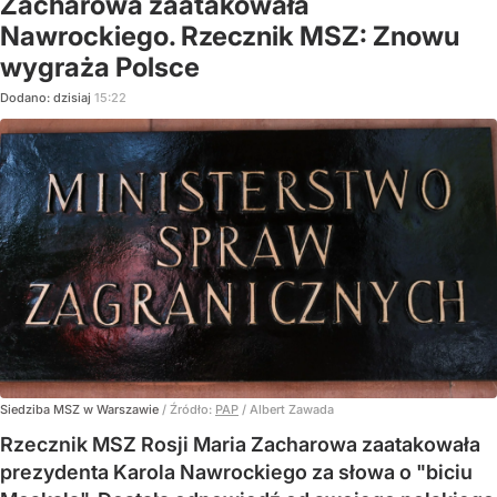
Zacharowa zaatakowała
Nawrockiego. Rzecznik MSZ: Znowu
wygraża Polsce
Dodano:
dzisiaj
15:22
Siedziba MSZ w Warszawie
/ Źródło:
PAP
/
Albert Zawada
Rzecznik MSZ Rosji Maria Zacharowa zaatakowała
prezydenta Karola Nawrockiego za słowa o "biciu