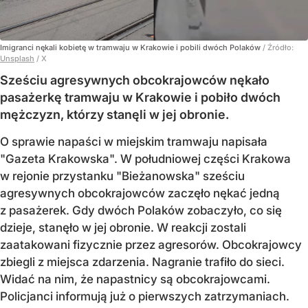
Imigranci nękali kobietę w tramwaju w Krakowie i pobili dwóch Polaków
/ Źródło:
Unsplash
/
X
Sześciu agresywnych obcokrajowców nękało
pasażerkę tramwaju w Krakowie i pobiło dwóch
mężczyzn, którzy stanęli w jej obronie.
O sprawie napaści w miejskim tramwaju napisała
"Gazeta Krakowska". W południowej części Krakowa
w rejonie przystanku "Bieżanowska" sześciu
agresywnych obcokrajowców zaczęło nękać jedną
z pasażerek. Gdy dwóch Polaków zobaczyło, co się
dzieje, stanęło w jej obronie. W reakcji zostali
zaatakowani fizycznie przez agresorów. Obcokrajowcy
zbiegli z miejsca zdarzenia. Nagranie trafiło do sieci.
Widać na nim, że napastnicy są obcokrajowcami.
Policjanci informują już o pierwszych zatrzymaniach.