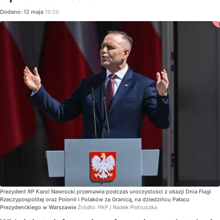
Dodano:
12
maja
19:20
Prezydent RP Karol Nawrocki przemawia podczas uroczystości z okazji Dnia Flagi
Rzeczypospolitej oraz Polonii i Polaków za Granicą, na dziedzińcu Pałacu
Prezydenckiego w Warszawie
Źródło:
PAP
/
Radek Pietruszka