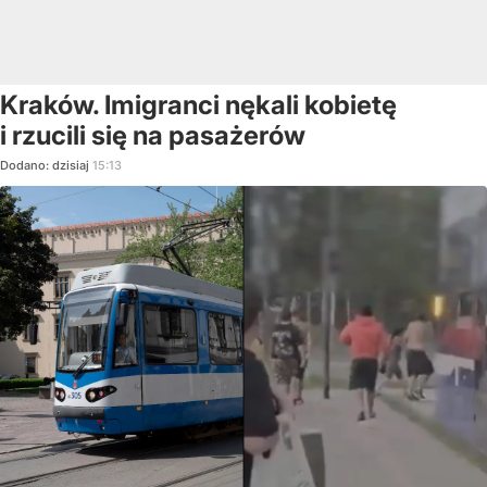
Kraków. Imigranci nękali kobietę
i rzucili się na pasażerów
Dodano:
dzisiaj
15:13