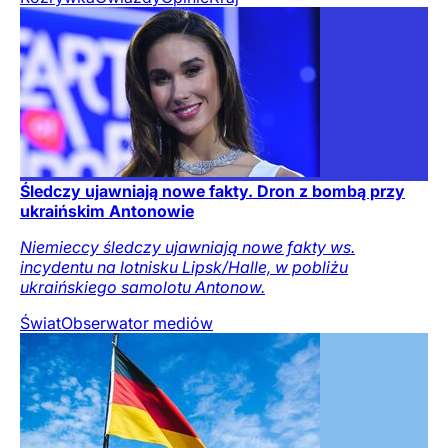
Śledczy ujawniają nowe fakty. Dron z bombą przy
ukraińskim Antonowie
Niemieccy śledczy ujawniają nowe fakty ws.
incydentu na lotnisku Lipsk/Halle, w pobliżu
ukraińskiego samolotu Antonow.
Świat
Obserwator mediów