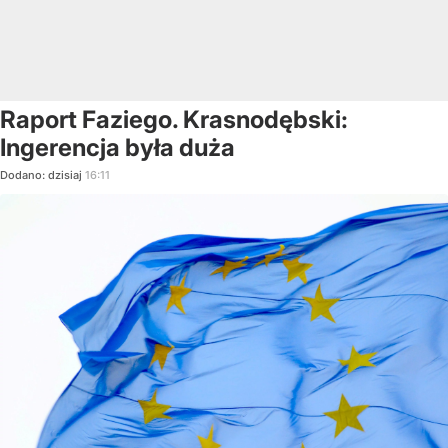
Raport Faziego. Krasnodębski:
Ingerencja była duża
Dodano:
dzisiaj
16:11