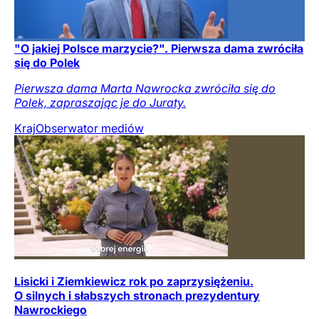
"O jakiej Polsce marzycie?". Pierwsza dama zwróciła
się do Polek
Pierwsza dama Marta Nawrocka zwróciła się do
Polek, zapraszając je do Juraty.
Kraj
Obserwator mediów
Lisicki i Ziemkiewicz rok po zaprzysiężeniu.
O silnych i słabszych stronach prezydentury
Nawrockiego