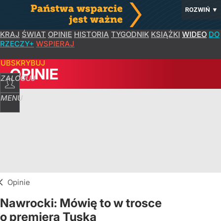
ROZWIŃ
▼
KRAJ
ŚWIAT
OPINIE
HISTORIA
TYGODNIK
KSIĄŻKI
WIDEO
DO
RZECZY+
WSPIERAJ
SUBSKRYBUJ
OPINIE
ZALOGUJ
MENU
Opinie
Nawrocki: Mówię to w trosce
o premiera Tuska