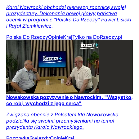
Karol Nawrocki obchodzi pierwszą rocznicę swojej
prezydentury. Dokonania nowej głowy państwa
ocenili w programie "Polska Do Rzeczy" Paweł Lisicki
i Rafał Ziemkiewicz.
Polska Do Rzeczy
Opinie
Kraj
Tylko na DoRzeczy.pl
Nowakowska pozytywnie o Nawrockim. "Wszystko,
co robi, wychodzi z jego serca"
Związana obecnie z Polsatem Ida Nowakowska
podzieliła się swoimi przemyśleniami na temat
prezydenta Karola Nawrockiego.
Rozrywka
Gwiazdy
Opinie
Kraj