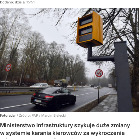
Dodano:
dzisiaj
15:51
Fotoradar
/ Źródło:
PAP
/
Marcin Bielecki
Ministerstwo Infrastruktury szykuje duże zmiany
w systemie karania kierowców za wykroczenia