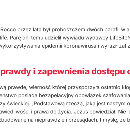
Rocco przez lata był proboszczem dwóch parafii w ar
ife. Parę dni temu udzielił wywiadu wydawcy LifeSi
 wykorzystywania epidemii koronawirusa i wyraził żal 
 prawdy i zapewnienia dostępu
ą prawdę, wierność której przysporzyła ostatnio kł
eństwo posiada bezapelacyjny obowiązek szafowania 
adzy świeckiej. „Podstawową rzeczą, jaka jest naszy
rawiedliwości i prawa do życia. Jezus powiedział: Nie 
i zbudowane na nieprawdzie i przesądach. I myślę, 