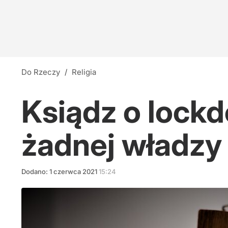
Do Rzeczy
/
Religia
Ksiądz o lock
żadnej władzy
Dodano:
1
czerwca
2021
15:24