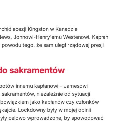
chidiecezji Kingston w Kanadzie
teNews, Johnowi-Henry'emu Westenowi. Kapłan
z powodu tego, że sam uległ rządowej presji
 do sakramentów
opotów innemu kapłanowi –
Jamesowi
sakramentów, niezależnie od sytuacji
m obowiązkiem jako kapłanów czy członków
lękajcie. Lockdowny były w mojej opinii
że były celowo wprowadzone, by spowodować