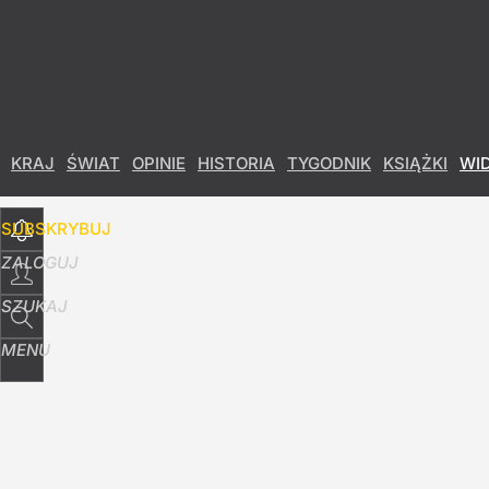
Udostępnij
8
Skomentuj
KRAJ
ŚWIAT
OPINIE
HISTORIA
TYGODNIK
KSIĄŻKI
WI
SUBSKRYBUJ
ZALOGUJ
SZUKAJ
MENU