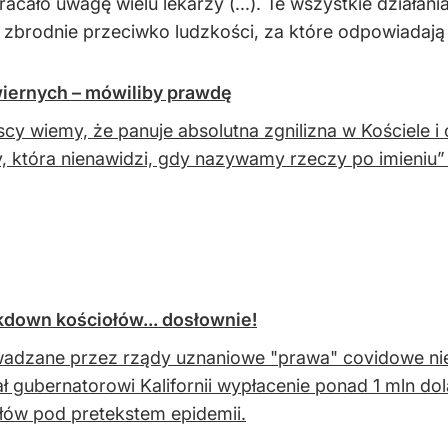
cało uwagę wielu lekarzy (...). Te wszystkie działania
brodnie przeciwko ludzkości, za które odpowiadają [r
wiernych – mówiliby prawdę
cy wiemy, że panuje absolutna zgnilizna w Kościele i
, która nienawidzi, gdy nazywamy rzeczy po imieniu”
ckdown kościołów... dosłownie!
dzane przez rządy uznaniowe "prawa" covidowe nie
ł gubernatorowi Kalifornii wypłacenie ponad 1 mln 
łów pod pretekstem epidemii.