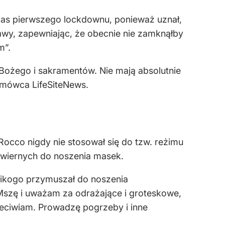
as pierwszego lockdownu, ponieważ uznał,
awy, zapewniając, że obecnie nie zamknąłby
m”.
 Bożego i sakramentów. Nie mają absolutnie
ozmówca LifeSiteNews.
occo nigdy nie stosował się do tzw. reżimu
 wiernych do noszenia masek.
nikogo przymuszał do noszenia
Mszę i uważam za odrażające i groteskowe,
zeciwiam. Prowadzę pogrzeby i inne