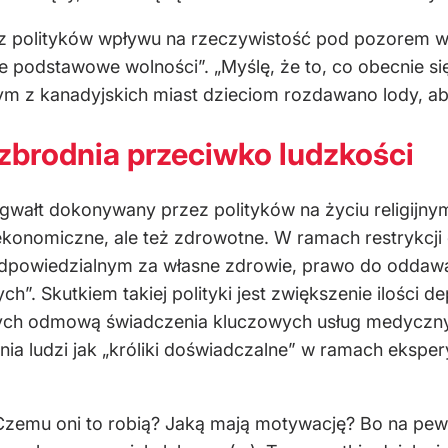
ez polityków wpływu na rzeczywistość pod pozorem wal
podstawowe wolności”. „Myślę, że to, co obecnie się d
nym z kanadyjskich miast dzieciom rozdawano lody, ab
 zbrodnia przeciwko ludzkości
 gwałt dokonywany przez polityków na życiu religijny
o ekonomiczne, ale też zdrowotne. W ramach restryk
dpowiedzialnym za własne zdrowie, prawo do oddawan
ch”. Skutkiem takiej polityki jest zwiększenie ilości
h odmową świadczenia kluczowych usług medycznych
nia ludzi jak „króliki doświadczalne” w ramach eks
: Czemu oni to robią? Jaką mają motywację? Bo na p