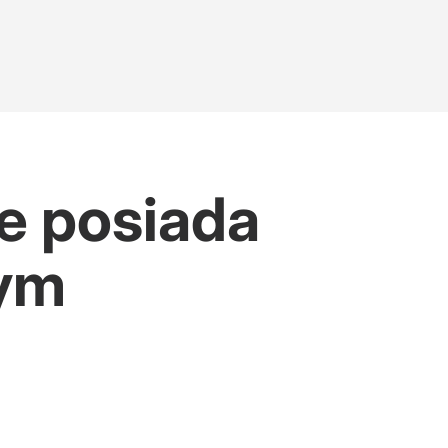
e posiada
żym