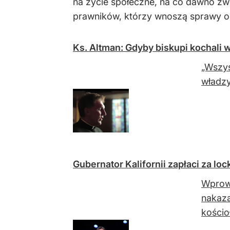
na życie społeczne, na co dawno zwra
prawników, którzy wnoszą sprawy o z
Ks. Altman: Gdyby biskupi kochali 
„Wszys
władzy
Gubernator Kalifornii zapłaci za lo
Wprowa
nakaza
kościo