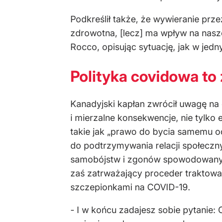
Podkreślił także, że wywieranie prz
zdrowotna, [lecz] ma wpływ na nasze 
Rocco, opisując sytuację, jak w jed
Polityka covidowa to
Kanadyjski kapłan zwrócił uwagę na
i mierzalne konsekwencje, nie tylk
takie jak „prawo do bycia samemu o
do podtrzymywania relacji społeczny
samobójstw i zgonów spowodowanyc
zaś zatrważający proceder traktowa
szczepionkami na COVID-19.
- I w końcu zadajesz sobie pytanie