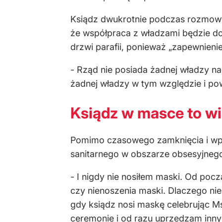
Ksiądz dwukrotnie podczas rozmowy
że współpraca z władzami będzie do
drzwi parafii, ponieważ „zapewnien
- Rząd nie posiada żadnej władzy na
żadnej władzy w tym względzie i po
Ksiądz w masce to wi
Pomimo czasowego zamknięcia i wpro
sanitarnego w obszarze obsesyjneg
- I nigdy nie nosiłem maski. Od po
czy nienoszenia maski. Dlaczego ni
gdy ksiądz nosi maskę celebrując Ms
ceremonie i od razu uprzedzam innyc