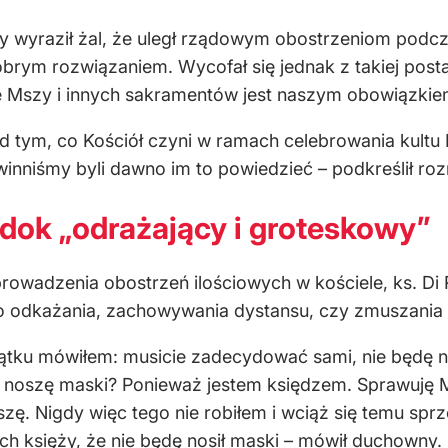
 wyraził żal, że uległ rządowym obostrzeniom podcz
brym rozwiązaniem. Wycofał się jednak z takiej post
ie Mszy i innych sakramentów jest naszym obowiązkie
d tym, co Kościół czyni w ramach celebrowania kultu
winniśmy byli dawno im to powiedzieć – podkreślił r
dok „odrażający i groteskowy”
wadzenia obostrzeń ilościowych w kościele, ks. Di R
o odkażania, zachowywania dystansu, czy zmuszania
czątku mówiłem: musicie zadecydować sami, nie będę 
e noszę maski? Ponieważ jestem księdzem. Sprawuję 
zę. Nigdy więc tego nie robiłem i wciąż się temu spr
h księży, że nie będę nosił maski – mówił duchowny.