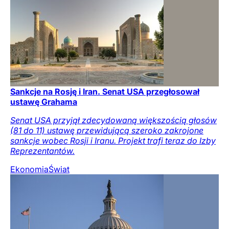
Sankcje na Rosję i Iran. Senat USA przegłosował
ustawę Grahama
Senat USA przyjął zdecydowaną większością głosów
(81 do 11) ustawę przewidującą szeroko zakrojone
sankcje wobec Rosji i Iranu. Projekt trafi teraz do Izby
Reprezentantów.
Ekonomia
Świat