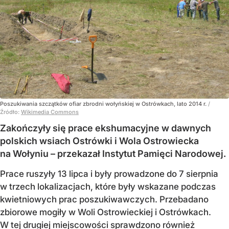
Poszukiwania szczątków ofiar zbrodni wołyńskiej w Ostrówkach, lato 2014 r.
/
Źródło:
Wikimedia Commons
Zakończyły się prace ekshumacyjne w dawnych
polskich wsiach Ostrówki i Wola Ostrowiecka
na Wołyniu – przekazał Instytut Pamięci Narodowej.
Prace ruszyły 13 lipca i były prowadzone do 7 sierpnia
w trzech lokalizacjach, które były wskazane podczas
kwietniowych prac poszukiwawczych. Przebadano
zbiorowe mogiły w Woli Ostrowieckiej i Ostrówkach.
W tej drugiej miejscowości sprawdzono również