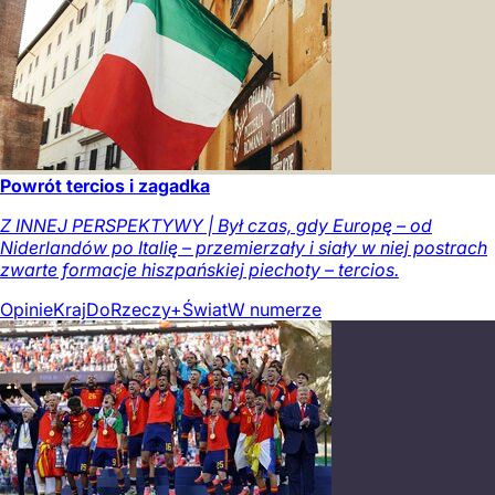
Powrót tercios i zagadka
Z INNEJ PERSPEKTYWY | Był czas, gdy Europę – od
Niderlandów po Italię – przemierzały i siały w niej postrach
zwarte formacje hiszpańskiej piechoty – tercios.
Opinie
Kraj
DoRzeczy+
Świat
W numerze