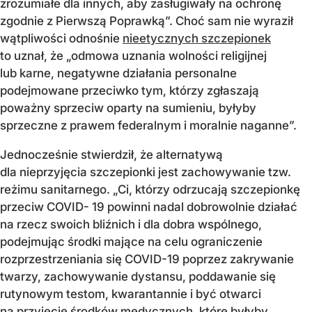
zrozumiałe dla innych, aby zasługiwały na ochronę
zgodnie z Pierwszą Poprawką”. Choć sam nie wyraził
wątpliwości odnośnie
nieetycznych szczepionek
to uznał, że „odmowa uznania wolności religijnej
lub karne, negatywne działania personalne
podejmowane przeciwko tym, którzy zgłaszają
poważny sprzeciw oparty na sumieniu, byłyby
sprzeczne z prawem federalnym i moralnie naganne”.
Jednocześnie stwierdził, że alternatywą
dla nieprzyjęcia szczepionki jest zachowywanie tzw.
reżimu sanitarnego. „Ci, którzy odrzucają szczepionkę
przeciw COVID- 19 powinni nadal dobrowolnie działać
na rzecz swoich bliźnich i dla dobra wspólnego,
podejmując środki mające na celu ograniczenie
rozprzestrzeniania się COVID-19 poprzez zakrywanie
twarzy, zachowywanie dystansu, poddawanie się
rutynowym testom, kwarantannie i być otwarci
na przyjęcie środków medycznych, które byłyby