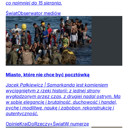
co najmniej do 15 sierpnia.
Świat
Obserwator mediów
Miasto, które nie chce być pocztówką
Jacek Pałkiewicz | Samarkanda jest kamieniem
wyciągniętym z rzeki historii: z jednej strony
wygładzonym przez czas, z drugiej nadal ostrym. Ma
w sobie elegancję i brutalność, duchowość i handel,
pychę i modlitwę, naukę i zabobon, rekonstrukcję i
autentyczność.
Opinie
Kraj
DoRzeczy+
Świat
W numerze