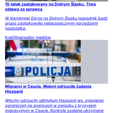
15-latek zaatakowany na Dolnym Śląsku. Trwa
obława za sprawcą
W Kamiennej Górze na Dolnym Śląsku napastnik bądź
grupa zaatakowała niebezpiecznym narzędziem
nastolatka.
Kraj
Obserwator mediów
Migranci w Ceucie. Meloni odrzuciła żądania
Hiszpanii
Włochy odrzuciły ultimatum Hiszpanii ws. zniesienia
ograniczeń na granicach w związku z kryzysem
migracyjnym w Ceucie. Kontrole zostaną utrzymane