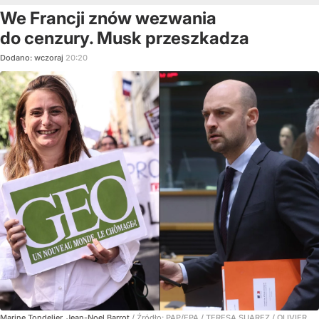
We Francji znów wezwania
do cenzury. Musk przeszkadza
Dodano:
wczoraj
20:20
Marine Tondelier, Jean-Noel Barrot
/ Źródło:
PAP/EPA
/
TERESA SUAREZ / OLIVIER