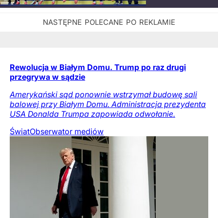
Rewolucja w Białym Domu. Trump po raz drugi
przegrywa w sądzie
Amerykański sąd ponownie wstrzymał budowę sali
balowej przy Białym Domu. Administracja prezydenta
USA Donalda Trumpa zapowiada odwołanie.
Świat
Obserwator mediów