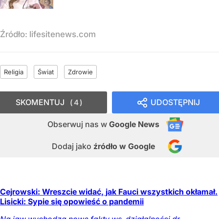
Źródło:
lifesitenews.com
Religia
Świat
Zdrowie
SKOMENTUJ
UDOSTĘPNIJ
4
Obserwuj nas
w
Google News
Dodaj jako
źródło w Google
Cejrowski: Wreszcie widać, jak Fauci wszystkich okłamał.
Lisicki: Sypie się opowieść o pandemii
Na jaw wychodzą nowe fakty ws. działalności dr.