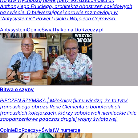
Anthony'ego Fauciego, architekta obostrzeń covidowych
na świecie. O bulwersującej sprawie rozmawiają w
"Antysystemie" Paweł Lisicki i Wojciech Cejrowski.
Antysystem
Opinie
Świat
Tylko na DoRzeczy.pl
Bitwa o szyny
PIECZEŃ RZYMSKA | Miłośnicy filmu wiedzą, że to tytuł
francuskiego obrazu René Clémenta o bohaterskich
francuskich kolejarzach, którzy sabotowali niemieckie linie
zaopatrzeniowe podczas drugiej wojny światowej.
Opinie
DoRzeczy+
Świat
W numerze