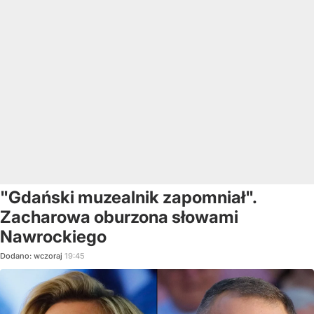
"Gdański muzealnik zapomniał".
Zacharowa oburzona słowami
Nawrockiego
Dodano:
wczoraj
19:45