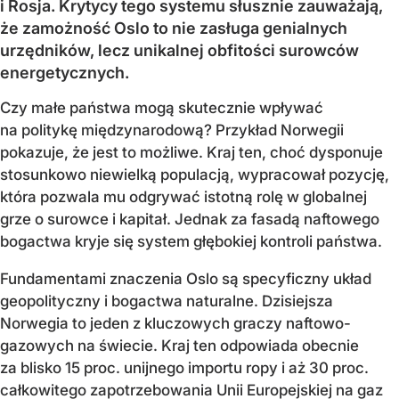
i Rosja. Krytycy tego systemu słusznie zauważają,
że zamożność Oslo to nie zasługa genialnych
urzędników, lecz unikalnej obfitości surowców
energetycznych.
Czy małe państwa mogą skutecznie wpływać
na politykę międzynarodową? Przykład Norwegii
pokazuje, że jest to możliwe. Kraj ten, choć dysponuje
stosunkowo niewielką populacją, wypracował pozycję,
która pozwala mu odgrywać istotną rolę w globalnej
grze o surowce i kapitał. Jednak za fasadą naftowego
bogactwa kryje się system głębokiej kontroli państwa.
Fundamentami znaczenia Oslo są specyficzny układ
geopolityczny i bogactwa naturalne. Dzisiejsza
Norwegia to jeden z kluczowych graczy naftowo-
gazowych na świecie. Kraj ten odpowiada obecnie
za blisko 15 proc. unijnego importu ropy i aż 30 proc.
całkowitego zapotrzebowania Unii Europejskiej na gaz