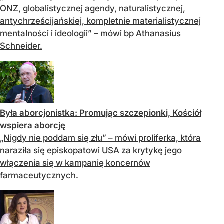
ONZ, globalistycznej agendy, naturalistycznej,
antychrześcijańskiej, kompletnie materialistycznej
mentalności i ideologii” – mówi bp Athanasius
Schneider.
Była aborcjonistka: Promując szczepionki, Kościół
wspiera aborcję
„Nigdy nie poddam się złu” – mówi proliferka, która
naraziła się episkopatowi USA za krytykę jego
włączenia się w kampanię koncernów
farmaceutycznych.