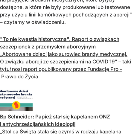
dostępne, a które nie były produkowane lub testowane
przy użyciu linii komórkowych pochodzących z aborcji”
– czytamy w oświadczeniu.
"To nie kwestia historyczna". Raport o związkach
szczepionek z przemysłem aborcyjnym
„Abortowane dzieci jako surowiec branży medycznej.
O związku aborcji ze szczepieniami na COVID 19” – taki
tytuł nosi raport opublikowany przez Fundację Pro –
Prawo do Życia.
Bp Schneider: Papież stał się kapelanem ONZ
i antychrześcijańskich ideologii
„Stolica Święta stała się czymś w rodzaju kapelana