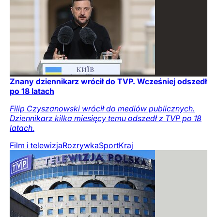
Znany dziennikarz wrócił do TVP. Wcześniej odszedł
po 18 latach
Filip Czyszanowski wrócił do mediów publicznych.
Dziennikarz kilka miesięcy temu odszedł z TVP po 18
latach.
Film i telewizja
Rozrywka
Sport
Kraj