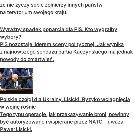
że nie życzy sobie żołnierzy innych państw
na terytorium swojego kraju.
Wyraźny spadek poparcia dla PiS. Kto wygrałby
wybory?
PiS pozostaje liderem sceny politycznej. Jak wynika
z najnowszego sondażu partia Kaczyńskiego ma jednak
powody do zmartwień.
Polskie czołgi dla Ukrainy. Lisicki: Ryzyko wciągnięcia
w wojnę rośnie
Tego typu operacje, jak przekazywanie broni, powinny
być autoryzowane i wspierane przez NATO – uważa
Paweł Lisicki.