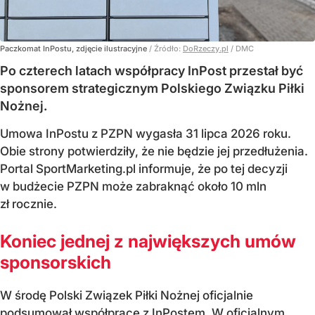
Paczkomat InPostu, zdjęcie ilustracyjne
/ Źródło:
DoRzeczy.pl
/
DMC
Po czterech latach współpracy InPost przestał być
sponsorem strategicznym Polskiego Związku Piłki
Nożnej.
Umowa InPostu z PZPN wygasła 31 lipca 2026 roku.
Obie strony potwierdziły, że nie będzie jej przedłużenia.
Portal SportMarketing.pl informuje, że po tej decyzji
w budżecie PZPN może zabraknąć około 10 mln
zł rocznie.
Koniec jednej z największych umów
sponsorskich
W środę Polski Związek Piłki Nożnej oficjalnie
podsumował współpracę z InPostem. W oficjalnym