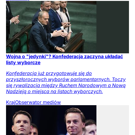
Wojna o "jedynki"? Konfederacja zaczyna układać
listy wyborcze
Konfederacja już przygotowuje się do
przyszłorocznych wyborów parlamentarnych. Toczy
się rywalizacja między Ruchem Narodowym a Nową
Nadzieją o miejsca na listach wyborczych.
Kraj
Obserwator mediów