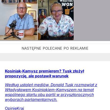
Kosiniak-Kamysz premierem? Tusk złożył
propozycję, ale postawił warunek
Według ustaleń mediów, Donald Tusk rozmawiał z
Władysławem Kosiniakiem-Kamyszem na temat
wspólnego startu obu partii w przyszłorocznych
wyborach parlamentarnych.
Opinie
Kraj