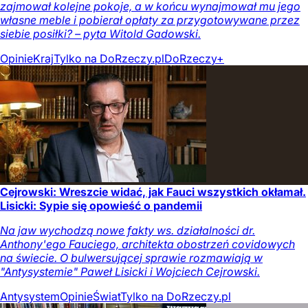
zajmował kolejne pokoje, a w końcu wynajmował mu jego
własne meble i pobierał opłaty za przygotowywane przez
siebie posiłki? – pyta Witold Gadowski.
Opinie
Kraj
Tylko na DoRzeczy.pl
DoRzeczy+
Cejrowski: Wreszcie widać, jak Fauci wszystkich okłamał.
Lisicki: Sypie się opowieść o pandemii
Na jaw wychodzą nowe fakty ws. działalności dr.
Anthony'ego Fauciego, architekta obostrzeń covidowych
na świecie. O bulwersującej sprawie rozmawiają w
"Antysystemie" Paweł Lisicki i Wojciech Cejrowski.
Antysystem
Opinie
Świat
Tylko na DoRzeczy.pl