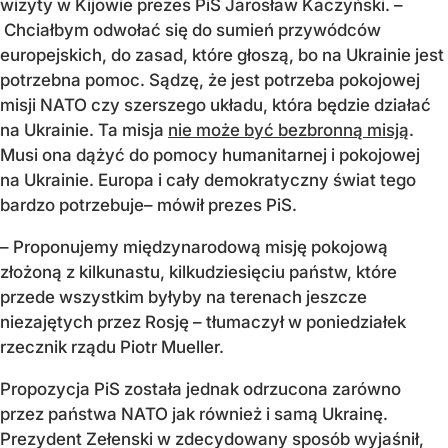
wizyty w Kijowie prezes PiS Jarosław Kaczyński. –
Chciałbym odwołać się do sumień przywódców
europejskich, do zasad, które głoszą, bo na Ukrainie jest
potrzebna pomoc. Sądzę, że jest potrzeba pokojowej
misji NATO czy szerszego układu, która będzie działać
na Ukrainie. Ta misja
nie może być bezbronną misją
.
Musi ona dążyć do pomocy humanitarnej i pokojowej
na Ukrainie. Europa i cały demokratyczny świat tego
bardzo potrzebuje– mówił prezes PiS.
– Proponujemy międzynarodową misję pokojową
złożoną z kilkunastu, kilkudziesięciu państw, które
przede wszystkim byłyby na terenach jeszcze
niezajętych przez Rosję – tłumaczył w poniedziałek
rzecznik rządu Piotr Mueller.
Propozycja PiS została jednak odrzucona zarówno
przez państwa NATO jak również i samą Ukrainę.
Prezydent Zełenski w zdecydowany sposób wyjaśnił,