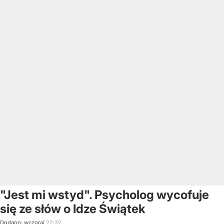
"Jest mi wstyd". Psycholog wycofuje
się ze słów o Idze Świątek
Dodano:
wczoraj
22:32