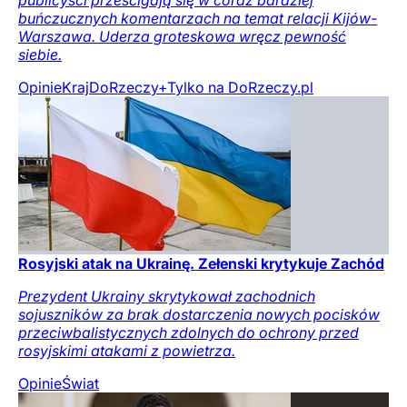
publicyści prześcigają się w coraz bardziej
buńczucznych komentarzach na temat relacji Kijów-
Warszawa. Uderza groteskowa wręcz pewność
siebie.
Opinie
Kraj
DoRzeczy+
Tylko na DoRzeczy.pl
Rosyjski atak na Ukrainę. Zełenski krytykuje Zachód
Prezydent Ukrainy skrytykował zachodnich
sojuszników za brak dostarczenia nowych pocisków
przeciwbalistycznych zdolnych do ochrony przed
rosyjskimi atakami z powietrza.
Opinie
Świat