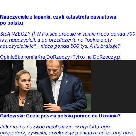
Nauczyciele z łapanki, czyli katastrofa oświatowa
po polsku
SIŁĄ RZECZY || W Polsce pracuje w sumie nieco ponad 700
tys. nauczycieli, a po przeliczeniu na "pełne etaty
nauczycielskie" – nieco ponad 500 tys. A ilu brakuje?
Opinie
Ekonomia
Kraj
DoRzeczy+
Tylko na DoRzeczy.pl
Gadowski: Gdzie poszła polska pomoc na Ukrainie?
Jak można nazwać mechanizm, w myśl którego
gospodarz, żywiciel, przekazuje pieniądze na to, aby gość