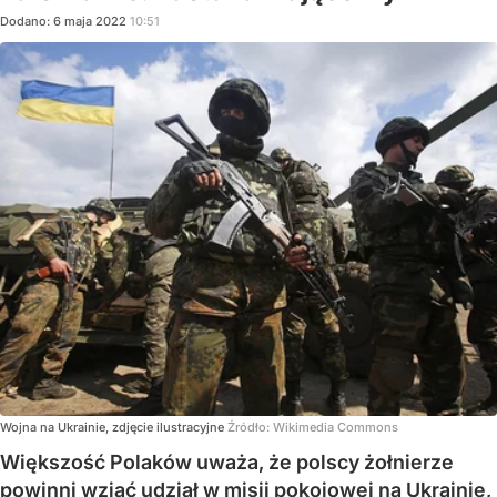
Dodano:
6
maja
2022
10:51
Wojna na Ukrainie, zdjęcie ilustracyjne
Źródło:
Wikimedia Commons
Większość Polaków uważa, że polscy żołnierze
powinni wziąć udział w misji pokojowej na Ukrainie,