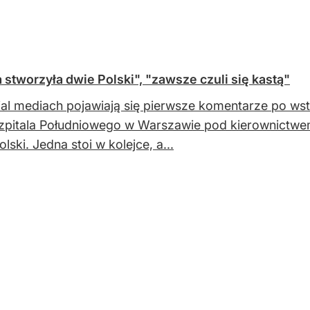
stworzyła dwie Polski", "zawsze czuli się kastą"
al mediach pojawiają się pierwsze komentarze po wstr
pitala Południowego w Warszawie pod kierownictwe
lski. Jedna stoi w kolejce, a...