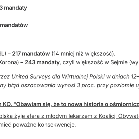
3 mandaty
 mandatów
SL) –
217 mandatów
(14 mniej niż większość).
Korona) –
243 mandaty
, czyli większość w Sejmie (
ez United Surveys dla Wirtualnej Polski w dniach 12
y błąd oszacowania wynosi 3 proc. przy poziomie uf
m z KO. "Obawiam się, że to nowa historia o ośmiornic
olska żyje afera z młodym lekarzem z Koalicji Obywa
mieć poważne konsekwencje.