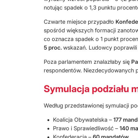
notując spadek o 1,3 punktu procen
Czwarte miejsce przypadło
Konfeder
spośród większych formacji zanotow
co oznacza spadek o 1 punkt proce
5 proc.
wskazań. Ludowcy poprawili
Poza parlamentem znalazłaby się
Pa
respondentów. Niezdecydowanych po
Symulacja podziału m
Według przedstawionej symulacji po
Koalicja Obywatelska
–
177 man
Prawo i Sprawiedliwość
–
140 m
Konfederacja
–
60 mandatów