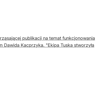
ząsającej publikacji na temat funkcjonowania
m Dawida Kacprzyka. "Ekipa Tuska stworzyła