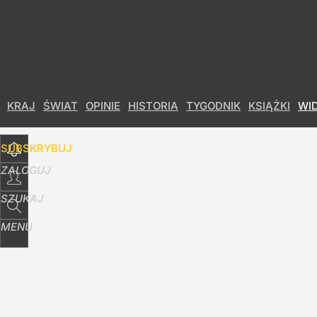
Udostępnij
11
Skomentuj
KRAJ
ŚWIAT
OPINIE
HISTORIA
TYGODNIK
KSIĄŻKI
WI
SUBSKRYBUJ
ZALOGUJ
SZUKAJ
MENU