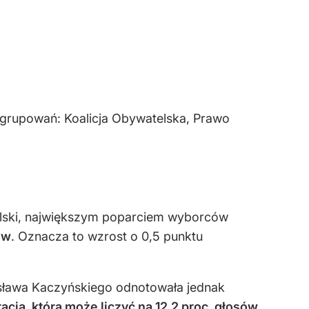
ugrupowań: Koalicja Obywatelska, Prawo
lski, największym poparciem wyborców
ów
. Oznacza to wzrost o 0,5 punktu
osława Kaczyńskiego odnotowała jednak
cja, która może liczyć na 12,2 proc. głosów
,