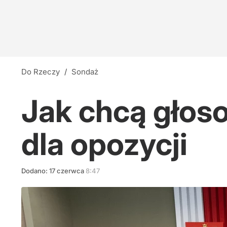
Do Rzeczy
/
Sondaż
Jak chcą głos
dla opozycji
Dodano:
17
czerwca
8:47