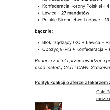
Konfederacja Korony Polskiej
–
4
Lewica
–
27 mandatów
Polskie Stronnictwo Ludowe
–
13
Łącznie:
Blok rządzący (KO + Lewica + P
Opozycja (PiS + Konfederacja + 
Badanie zostało przeprowadzone prz
osób metodą CATI i CAWI. Szacowan
Polityk koalicji o aferze z lekarze
Cała P
może 