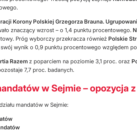
towego.
acji Korony Polskiej Grzegorza Brauna. Ugrupowani
ało znaczący wzrost – o 1,4 punktu procentowego.
N
ntowy. Próg wyborczy przekracza również
Polskie St
 swój wynik o 0,9 punktu procentowego względem po
rtia Razem
z poparciem na poziomie 3,1 proc. oraz
P
zostaje 7,7 proc. badanych.
andatów w Sejmie – opozycja z
działu mandatów w Sejmie:
datów
andatów