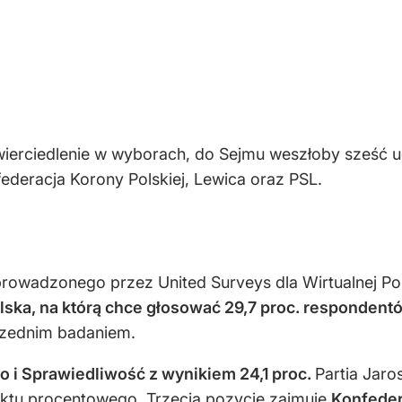
ierciedlenie w wyborach, do Sejmu weszłoby sześć 
federacja Korony Polskiej, Lewica oraz PSL.
owadzonego przez United Surveys dla Wirtualnej Po
lska, na którą chce głosować 29,7 proc. respondent
zednim badaniem.
o i Sprawiedliwość z wynikiem 24,1 proc.
Partia Jar
nktu procentowego. Trzecią pozycję zajmuje
Konfedera