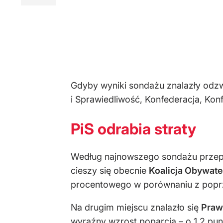
Gdyby wyniki sondażu znalazły odzw
i Sprawiedliwość, Konfederacja, Kon
PiS odrabia straty
Według najnowszego sondażu przepr
cieszy się obecnie
Koalicja Obywate
procentowego w porównaniu z popr
Na drugim miejscu znalazło się
Praw
wyraźny wzrost poparcia – o 1,2 pu