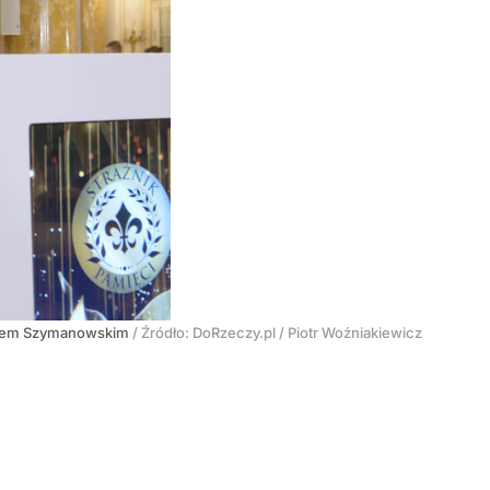
iejem Szymanowskim
/ Źródło:
DoRzeczy.pl
/
Piotr Woźniakiewicz