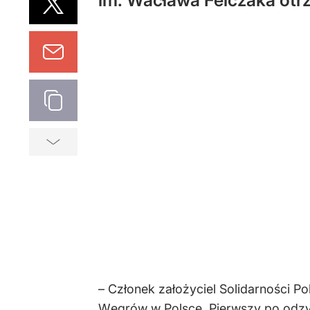
im. Wacława Felczaka otr
– Członek założyciel Solidarności P
Węgrów w Polsce. Pierwszy po odzys