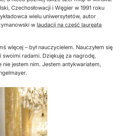
ski, Czechosłowacji i Węgier w 1991 roku
kładowca wielu uniwersytetów, autor
j Szymanowski w
laudacji na cześć laureata
imś więcej – był nauczycielem. Nauczyłem się
 swoimi radami. Dziękuję za nagrodę,
le nie jestem nim. Jestem antykwariatem,
Engelmayer.