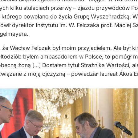
ch kilku stuleciach przerwy – zjazdu przywódców Pol
którego powołano do życia Grupę Wyszehradzką. Wy
mówił dyrektor Instytutu im. W. Felczaka prof. Macie
gelmayera.
, że Wacław Felczak był moim przyjacielem. Ale był k
ółtodziób byłem ambasadorem w Polsce, to pomógł mi
obecną żoną [...] Dostałem tytuł Strażnika Wartości, a
związane z moją ojczyzną – powiedział laureat Ákos 