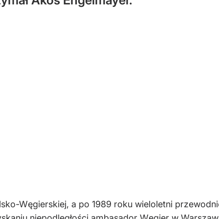
zymał Ákos Engelmayer.
olsko-Węgierskiej, a po 1989 roku wieloletni przewo
kaniu niepodległości ambasador Węgier w Warszawie, 