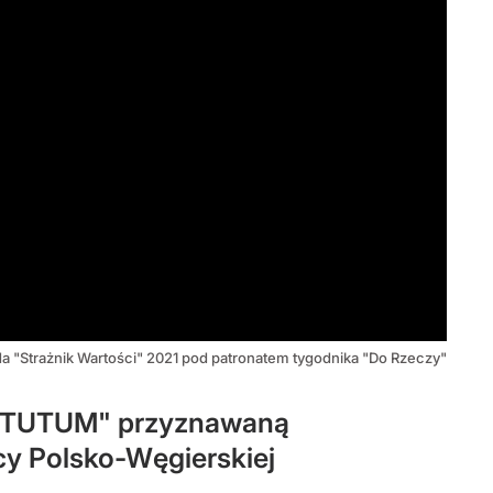
a "Strażnik Wartości" 2021 pod patronatem tygodnika "Do Rzeczy"
VIRTUTUM" przyznawaną
cy Polsko-Węgierskiej