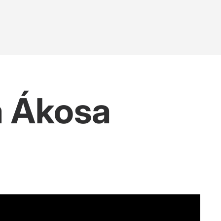
a Ákosa