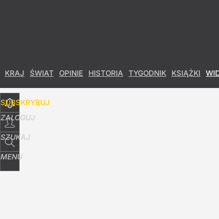
Udostępnij
0
Skomentuj
KRAJ
ŚWIAT
OPINIE
HISTORIA
TYGODNIK
KSIĄŻKI
WI
SUBSKRYBUJ
ZALOGUJ
SZUKAJ
MENU