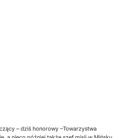
dniczący – dziś honorowy –Towarzystwa
a nieco później także szef misji w Mińsku.