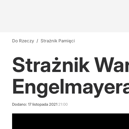
Do Rzeczy
/
Strażnik Pamięci
Strażnik War
Engelmayer
Dodano:
17
listopada
2021
21:00