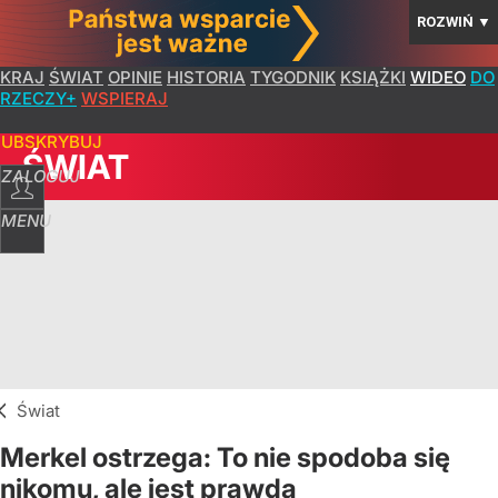
ROZWIŃ
▼
KRAJ
ŚWIAT
OPINIE
HISTORIA
TYGODNIK
KSIĄŻKI
WIDEO
DO
RZECZY+
WSPIERAJ
SUBSKRYBUJ
ŚWIAT
ZALOGUJ
MENU
Świat
Merkel ostrzega: To nie spodoba się
nikomu, ale jest prawdą