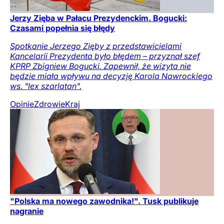
Jerzy Zięba w Pałacu Prezydenckim. Bogucki:
Czasami popełnia się błędy
Spotkanie Jerzego Zięby z przedstawicielami
Kancelarii Prezydenta było błędem – przyznał szef
KPRP Zbigniew Bogucki. Zapewnił, że wizyta nie
będzie miała wpływu na decyzję Karola Nawrockiego
ws. "lex szarlatan".
Opinie
Zdrowie
Kraj
"Polska ma nowego zawodnika!". Tusk publikuje
nagranie