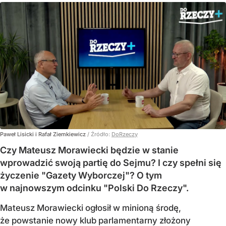
Paweł Lisicki i Rafał Ziemkiewicz
/ Źródło:
DoRzeczy
Czy Mateusz Morawiecki będzie w stanie
wprowadzić swoją partię do Sejmu? I czy spełni się
życzenie "Gazety Wyborczej"? O tym
w najnowszym odcinku "Polski Do Rzeczy".
Mateusz Morawiecki ogłosił w minioną środę,
że powstanie nowy klub parlamentarny złożony