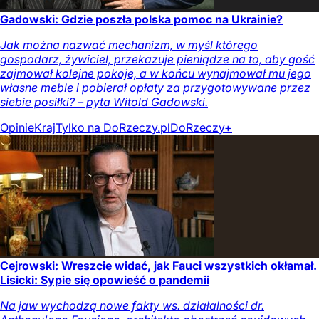
Gadowski: Gdzie poszła polska pomoc na Ukrainie?
Jak można nazwać mechanizm, w myśl którego
gospodarz, żywiciel, przekazuje pieniądze na to, aby gość
zajmował kolejne pokoje, a w końcu wynajmował mu jego
własne meble i pobierał opłaty za przygotowywane przez
siebie posiłki? – pyta Witold Gadowski.
Opinie
Kraj
Tylko na DoRzeczy.pl
DoRzeczy+
Cejrowski: Wreszcie widać, jak Fauci wszystkich okłamał.
Lisicki: Sypie się opowieść o pandemii
Na jaw wychodzą nowe fakty ws. działalności dr.