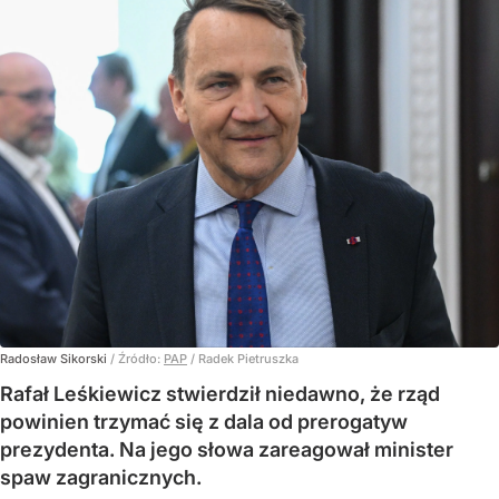
Radosław Sikorski
/ Źródło:
PAP
/
Radek Pietruszka
Rafał Leśkiewicz stwierdził niedawno, że rząd
powinien trzymać się z dala od prerogatyw
prezydenta. Na jego słowa zareagował minister
spaw zagranicznych.