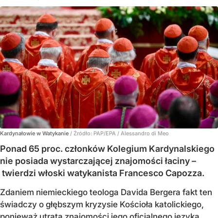
Kardynałowie w Watykanie
/ Źródło:
PAP/EPA
/
Alessandro di Meo
Ponad 65 proc. członków Kolegium Kardynalskiego
nie posiada wystarczającej znajomości łaciny –
twierdzi włoski watykanista Francesco Capozza.
Zdaniem niemieckiego teologa Davida Bergera fakt ten
świadczy o głębszym kryzysie Kościoła katolickiego,
ponieważ utrata znajomości jego oficjalnego języka