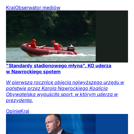
Kraj
Obserwator mediów
"Standardy stadionowego młyna". KO uderza
w Nawrockiego spotem
W pierwszą rocznicę objęcia najwyższego urzędu w
państwie przez Karola Nawrockiego Koalicja
Obywatelska wypuściła sport, w którym uderza w
prezydenta.
Opinie
Kraj