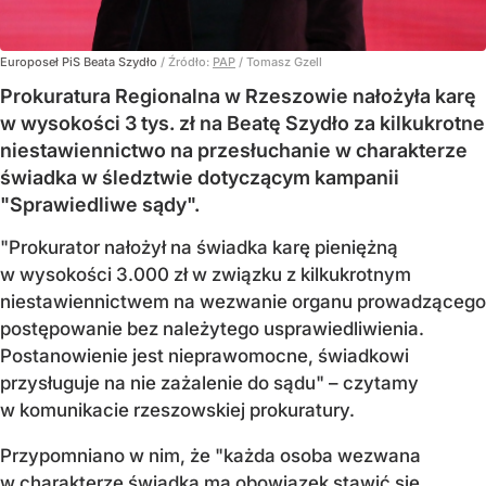
Europoseł PiS Beata Szydło
/ Źródło:
PAP
/
Tomasz Gzell
Prokuratura Regionalna w Rzeszowie nałożyła karę
w wysokości 3 tys. zł na Beatę Szydło za kilkukrotne
niestawiennictwo na przesłuchanie w charakterze
świadka w śledztwie dotyczącym kampanii
"Sprawiedliwe sądy".
"Prokurator nałożył na świadka karę pieniężną
w wysokości 3.000 zł w związku z kilkukrotnym
niestawiennictwem na wezwanie organu prowadzącego
postępowanie bez należytego usprawiedliwienia.
Postanowienie jest nieprawomocne, świadkowi
przysługuje na nie zażalenie do sądu" – czytamy
w komunikacie rzeszowskiej prokuratury.
Przypomniano w nim, że "każda osoba wezwana
w charakterze świadka ma obowiązek stawić się