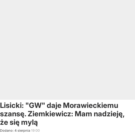
Lisicki: "GW" daje Morawieckiemu
szansę. Ziemkiewicz: Mam nadzieję,
że się mylą
Dodano:
4
sierpnia
19:00