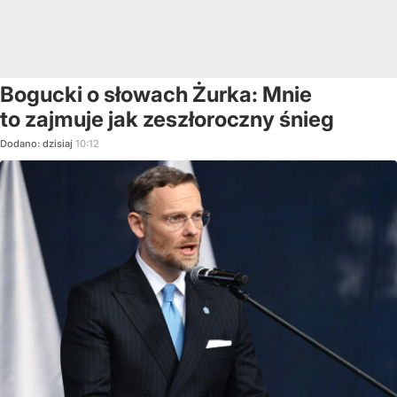
Bogucki o słowach Żurka: Mnie
to zajmuje jak zeszłoroczny śnieg
Dodano:
dzisiaj
10:12