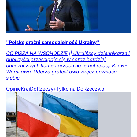
"Polskę drażni samodzielność Ukrainy"
CO PISZĄ NA WSCHODZIE || Ukraińscy dziennikarze i
publicyści prześcigają się w coraz bardziej
buńczucznych komentarzach na temat relacji Kijów-
Warszawa. Uderza groteskowa wręcz pewność
siebie.
Opinie
Kraj
DoRzeczy+
Tylko na DoRzeczy.pl