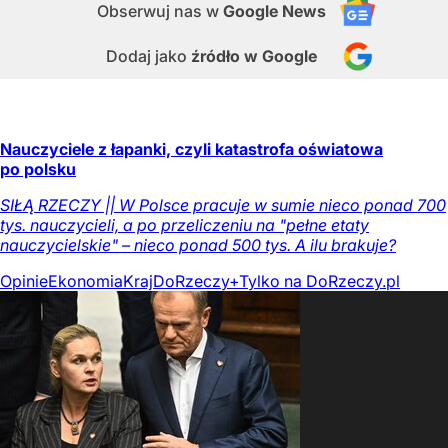
Obserwuj nas
w
Google News
Dodaj jako
źródło w Google
Nauczyciele z łapanki, czyli katastrofa oświatowa
po polsku
SIŁĄ RZECZY || W Polsce pracuje w sumie nieco ponad 700
tys. nauczycieli, a po przeliczeniu na "pełne etaty
nauczycielskie" – nieco ponad 500 tys. A ilu brakuje?
Opinie
Ekonomia
Kraj
DoRzeczy+
Tylko na DoRzeczy.pl