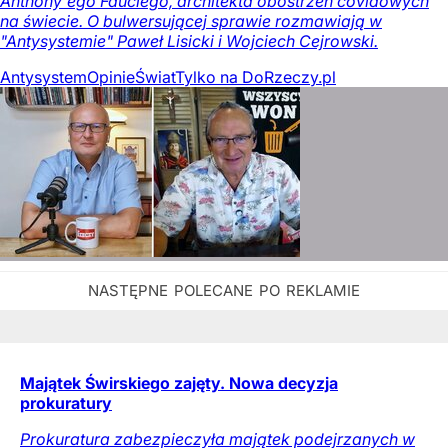
Anthony'ego Fauciego, architekta obostrzeń covidowych
na świecie. O bulwersującej sprawie rozmawiają w
"Antysystemie" Paweł Lisicki i Wojciech Cejrowski.
Antysystem
Opinie
Świat
Tylko na DoRzeczy.pl
Majątek Świrskiego zajęty. Nowa decyzja
prokuratury
Prokuratura zabezpieczyła majątek podejrzanych w