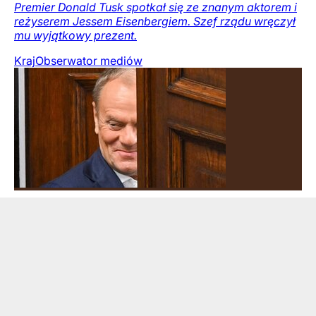
Premier Donald Tusk spotkał się ze znanym aktorem i
reżyserem Jessem Eisenbergiem. Szef rządu wręczył
mu wyjątkowy prezent.
Kraj
Obserwator mediów