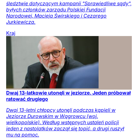
śledztwie dotyczącym kampanii "Sprawiedliwe sądy",
byłych członków zarządu Polskiej Fundacji
Narodowej, Macieja Świrskiego i Cezarego
Jurkiewicza.
Kraj
Dwaj 13-latkowie utonęli w jeziorze. Jeden próbował
ratować drugiego
Dwaj 13-letni chłopcy utonęli podczas kąpieli w
Jeziorze Durowskim w Wągrowcu (woj.
wielkopolskie). Według wstępnych ustaleń policji
jeden z nastolatków zaczął się topić, a drugi ruszył
mu na pomoc.