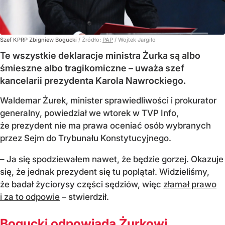
Szef KPRP Zbigniew Bogucki
/ Źródło:
PAP
/
Wojtek Jargiło
Te wszystkie deklaracje ministra Żurka są albo
śmieszne albo tragikomiczne – uważa szef
kancelarii prezydenta Karola Nawrockiego.
Waldemar Żurek, minister sprawiedliwości i prokurator
generalny, powiedział we wtorek w TVP Info,
że prezydent nie ma prawa oceniać osób wybranych
przez Sejm do Trybunału Konstytucyjnego.
– Ja się spodziewałem nawet, że będzie gorzej. Okazuje
się, że jednak prezydent się tu poplątał. Widzieliśmy,
że badał życiorysy części sędziów, więc
złamał prawo
i za to odpowie
– stwierdził.
Bogucki odpowiada Żurkowi