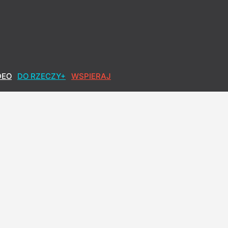
 wyrok sądu
DEO
DO RZECZY+
WSPIERAJ
Czasami popełnia się błędy
ej premier