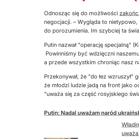
Odnosząc się do możliwości
zakońc
negocjacji. – Wygląda to nietypowo, 
do porozumienia. Im szybciej ta świa
Putin nazwał "operację specjalną" 
Powinniśmy być wdzięczni naszemu wo
a przede wszystkim chroniąc nasz n
Przekonywał, że "do łez wzruszył" go
że młodzi ludzie jadą na front jako 
"uważa się za część rosyjskiego świa
Putin: Nadal uważam naród ukraińsk
Władim
uważa 