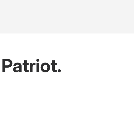
ci
Patriot.