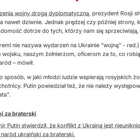
zenia wojny drogą dyplomatyczną
, prezydent Rosji s
a nawet dziwnie. Jednak prędzej czy później strony, kt
domość dotrze do tych, którzy nam się sprzeciwiają, 
(Kreml nie nazywa wydarzeń na Ukrainie "wojną" - red
jsku, naszym żołnierzom, oficerom za to, co robią dl
aród – mówił.
 sposób, w jaki młodzi ludzie wspierają rosyjskich żoł
ochotnicy. Putin powiedział też, że nie należy występ
ta".
i za braterski
ir Putin stwierdził, że konflikt z Ukrainą jest nieuni
naród ukraiński za braterski.