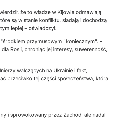
twierdził, że to władze w Kijowie odmawiają
óre są w stanie konfliktu, siadają i dochodzą
tym lepiej – oświadczył.
.) "środkiem przymusowym i koniecznym". –
a Rosji, chroniąc jej interesy, suwerenność,
nierzy walczących na Ukrainie i fakt,
ować przeciwko tej części społeczeństwa, która
kniony i sprowokowany przez Zachód, ale nadal