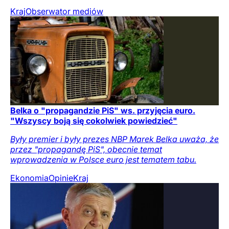
Kraj
Obserwator mediów
Belka o "propagandzie PiS" ws. przyjęcia euro.
"Wszyscy boją się cokolwiek powiedzieć"
Były premier i były prezes NBP Marek Belka uważa, że
przez "propagandę PiS", obecnie temat
wprowadzenia w Polsce euro jest tematem tabu.
Ekonomia
Opinie
Kraj