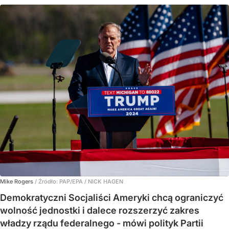
Mike Rogers
/ Źródło:
PAP/EPA
/
NICK HAGEN
Demokratyczni Socjaliści Ameryki chcą ograniczyć
wolność jednostki i dalece rozszerzyć zakres
władzy rządu federalnego - mówi polityk Partii