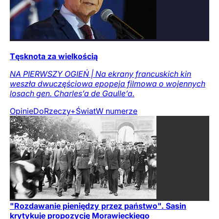
Tęsknota za wielkością
NA PIERWSZY OGIEŃ | Na ekrany francuskich kin
weszła dwuczęściowa epopeja filmowa o wojennych
losach gen. Charles’a de Gaulle’a.
Opinie
DoRzeczy+
Świat
W numerze
"Rozdawanie pieniędzy przez państwo". Sasin
krytykuje propozycję Morawieckiego