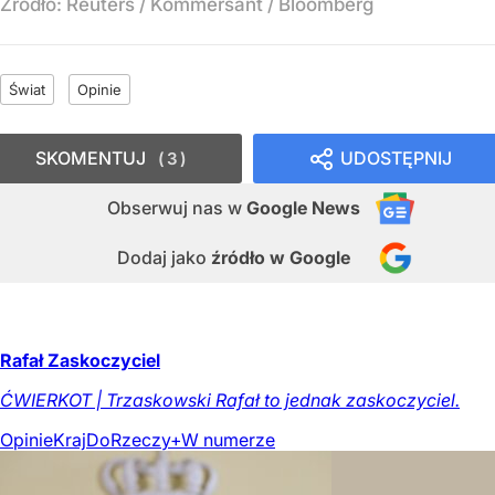
Źródło:
Reuters / Kommersant / Bloomberg
Świat
Opinie
SKOMENTUJ
UDOSTĘPNIJ
3
Obserwuj nas
w
Google News
Dodaj jako
źródło w Google
Rafał Zaskoczyciel
ĆWIERKOT | Trzaskowski Rafał to jednak zaskoczyciel.
Opinie
Kraj
DoRzeczy+
W numerze