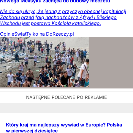
Nowego Meksyku zachęca do budowy meczetu
Nie da się ukryć, że jedną z przyczyn obecnej kapitulacji
Zachodu przed falą nachodźców z Afryki i Bliskiego
Wschodu jest postawa Kościoła katolickiego.
Opinie
Świat
Tylko na DoRzeczy.pl
Który kraj ma najlepszy wywiad w Europie? Polska
w pierwszej dziesiątce