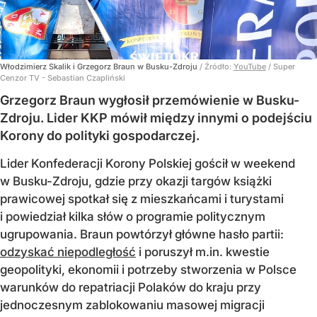
Włodzimierz Skalik i Grzegorz Braun w Busku-Zdroju
/ Źródło:
YouTube
/
Super
Cenzor TV - Sebastian Czapliński
Grzegorz Braun wygłosił przemówienie w Busku-
Zdroju. Lider KKP mówił między innymi o podejściu
Korony do polityki gospodarczej.
Lider Konfederacji Korony Polskiej gościł w weekend
w Busku-Zdroju, gdzie przy okazji targów książki
prawicowej spotkał się z mieszkańcami i turystami
i powiedział kilka słów o programie politycznym
ugrupowania. Braun powtórzył główne hasło partii:
odzyskać niepodległość
i poruszył m.in. kwestie
geopolityki, ekonomii i potrzeby stworzenia w Polsce
warunków do repatriacji Polaków do kraju przy
jednoczesnym zablokowaniu masowej migracji