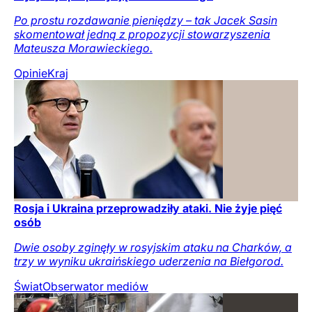
Po prostu rozdawanie pieniędzy – tak Jacek Sasin
skomentował jedną z propozycji stowarzyszenia
Mateusza Morawieckiego.
Opinie
Kraj
Rosja i Ukraina przeprowadziły ataki. Nie żyje pięć
osób
Dwie osoby zginęły w rosyjskim ataku na Charków, a
trzy w wyniku ukraińskiego uderzenia na Biełgorod.
Świat
Obserwator mediów