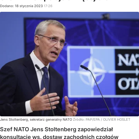
Dodano:
18
stycznia
2023
17:26
Jens Stoltenberg, sekretarz generalny NATO
Źródło:
PAP/EPA
/
OLIVIER HOSLET
Szef NATO Jens Stoltenberg zapowiedział
konsultacje ws. dostaw zachodnich czołgów