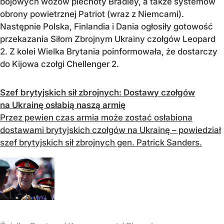
bojowych wozów piechoty Bradley, a także systemów
obrony powietrznej Patriot (wraz z Niemcami).
Następnie Polska, Finlandia i Dania ogłosiły gotowość
przekazania Siłom Zbrojnym Ukrainy czołgów Leopard
2. Z kolei Wielka Brytania poinformowała, że dostarczy
do Kijowa czołgi Chellenger 2.
Szef brytyjskich sił zbrojnych: Dostawy czołgów
na Ukrainę osłabią naszą armię
Przez pewien czas armia może zostać osłabiona
dostawami brytyjskich czołgów na Ukrainę – powiedział
szef brytyjskich sił zbrojnych gen. Patrick Sanders.