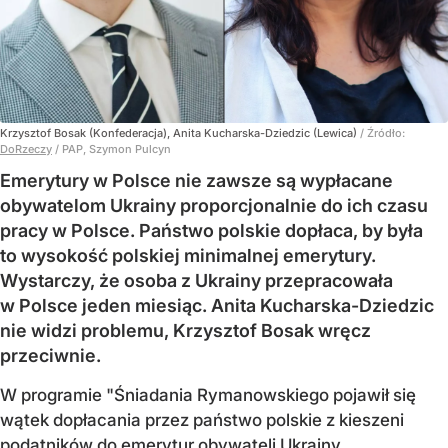
Krzysztof Bosak (Konfederacja), Anita Kucharska-Dziedzic (Lewica)
/ Źródło:
DoRzeczy
/
PAP, Szymon Pulcyn
Emerytury w Polsce nie zawsze są wypłacane
obywatelom Ukrainy proporcjonalnie do ich czasu
pracy w Polsce. Państwo polskie dopłaca, by była
to wysokość polskiej minimalnej emerytury.
Wystarczy, że osoba z Ukrainy przepracowała
w Polsce jeden miesiąc. Anita Kucharska-Dziedzic
nie widzi problemu, Krzysztof Bosak wręcz
przeciwnie.
W programie "Śniadania Rymanowskiego pojawił się
wątek dopłacania przez państwo polskie z kieszeni
podatników do emerytur obywateli Ukrainy.