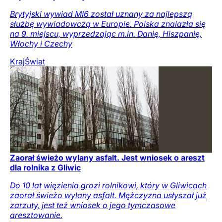
Brytyjski wywiad MI6 został uznany za najlepszą
służbę wywiadowczą w Europie. Polska znalazła się
na 9. miejscu, wyprzedzając m.in. Danię, Hiszpanię,
Włochy i Czechy
Kraj
Świat
Zaorał świeżo wylany asfalt. Jest wniosek o areszt
dla rolnika z Gliwic
Do 10 lat więzienia grozi rolnikowi, który w Gliwicach
zaorał świeżo wylany asfalt. Mężczyzna usłyszał już
zarzuty, jest też wniosek o jego tymczasowe
aresztowanie.