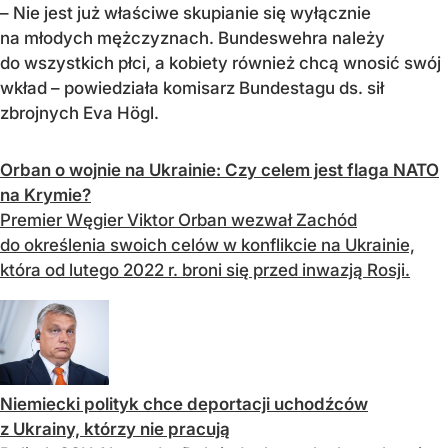
– Nie jest już właściwe skupianie się wyłącznie
na młodych mężczyznach. Bundeswehra należy
do wszystkich płci, a kobiety również chcą wnosić swój
wkład – powiedziała komisarz Bundestagu ds. sił
zbrojnych Eva Högl.
Orban o wojnie na Ukrainie: Czy celem jest flaga NATO
na Krymie?
Premier Węgier Viktor Orban wezwał Zachód
do określenia swoich celów w konflikcie na Ukrainie,
która od lutego 2022 r. broni się przed inwazją Rosji.
Niemiecki polityk chce deportacji uchodźców
z Ukrainy, którzy nie pracują