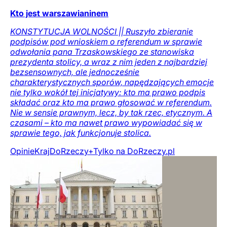
Kto jest warszawianinem
KONSTYTUCJA WOLNOŚCI || Ruszyło zbieranie
podpisów pod wnioskiem o referendum w sprawie
odwołania pana Trzaskowskiego ze stanowiska
prezydenta stolicy, a wraz z nim jeden z najbardziej
bezsensownych, ale jednocześnie
charakterystycznych sporów, napędzających emocje
nie tylko wokół tej inicjatywy: kto ma prawo podpis
składać oraz kto ma prawo głosować w referendum.
Nie w sensie prawnym, lecz, by tak rzec, etycznym. A
czasami – kto ma nawet prawo wypowiadać się w
sprawie tego, jak funkcjonuje stolica.
Opinie
Kraj
DoRzeczy+
Tylko na DoRzeczy.pl