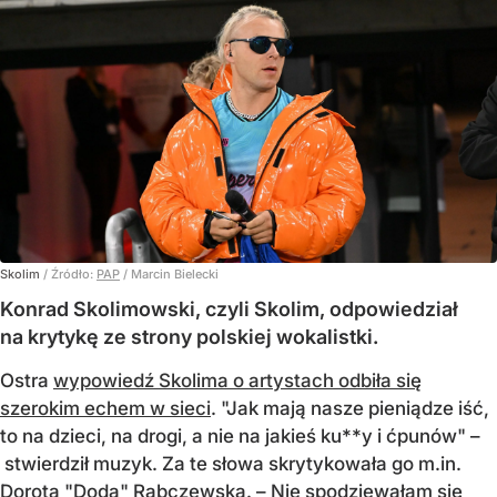
Skolim
/ Źródło:
PAP
/
Marcin Bielecki
Konrad Skolimowski, czyli Skolim, odpowiedział
na krytykę ze strony polskiej wokalistki.
Ostra
wypowiedź Skolima o artystach odbiła się
szerokim echem w sieci
. "Jak mają nasze pieniądze iść,
to na dzieci, na drogi, a nie na jakieś ku**y i ćpunów" –
stwierdził muzyk. Za te słowa skrytykowała go m.in.
Dorota "Doda" Rabczewska. – Nie spodziewałam się