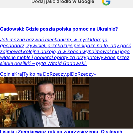
Dodaj jako
źródło w Google
Gadowski: Gdzie poszła polska pomoc na Ukrainie?
Jak można nazwać mechanizm, w myśl którego
gospodarz, żywiciel, przekazuje pieniądze na to, aby gość
zajmował kolejne pokoje, a w końcu wynajmował mu jego
własne meble i pobierał opłaty za przygotowywane przez
siebie posiłki? – pyta Witold Gadowski.
Opinie
Kraj
Tylko na DoRzeczy.pl
DoRzeczy+
Lisicki i Ziemkiewicz rok po zaprzysiężeniu. O silnych