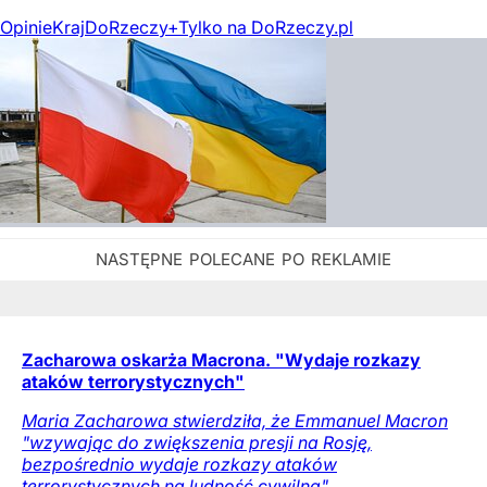
Opinie
Kraj
DoRzeczy+
Tylko na DoRzeczy.pl
Zacharowa oskarża Macrona. "Wydaje rozkazy
ataków terrorystycznych"
Maria Zacharowa stwierdziła, że Emmanuel Macron
"wzywając do zwiększenia presji na Rosję,
bezpośrednio wydaje rozkazy ataków
terrorystycznych na ludność cywilną".