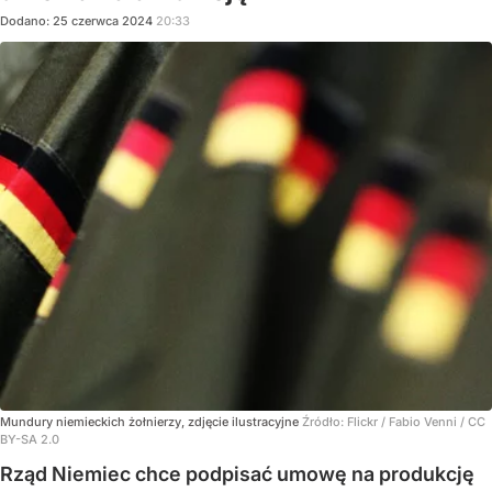
Dodano:
25
czerwca
2024
20:33
Mundury niemieckich żołnierzy, zdjęcie ilustracyjne
Źródło:
Flickr / Fabio Venni / CC
BY-SA 2.0
Rząd Niemiec chce podpisać umowę na produkcję