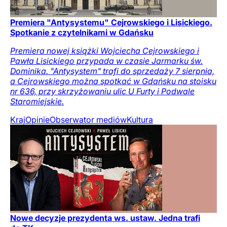
Premiera "Antysystemu" Cejrowskiego i Lisickiego.
Spotkanie z czytelnikami w Gdańsku
Premiera nowej książki Wojciecha Cejrowskiego i
Pawła Lisickiego przypada w czasie Jarmarku św.
Dominika. "Antysystem" trafi do sprzedaży 7 sierpnia,
a Cejrowskiego można spotkać w Gdańsku na stoisku
nr 636, przy skrzyżowaniu ulic U Furty i Podwale
Staromiejskie.
Kraj
Opinie
Obserwator mediów
Kultura
Nowe decyzje prezydenta ws. ustaw. Jedna trafi