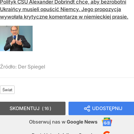
Polityk CSU Alexander Dobrindt chce, aby bezrobotni
Ukraińcy musieli opuścić Niemcy. Jego propozycja
wywołała krytyczne komentarze w niemieckiej prasie.
Źródło:
Der Spiegel
Świat
SKOMENTUJ
UDOSTĘPNIJ
16
Obserwuj nas
w
Google News