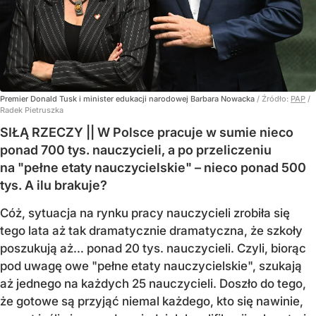
Premier Donald Tusk i minister edukacji narodowej Barbara Nowacka
/ Źródło:
PAP
/
Radek Pietruszka
SIŁĄ RZECZY || W Polsce pracuje w sumie nieco
ponad 700 tys. nauczycieli, a po przeliczeniu
na "pełne etaty nauczycielskie" – nieco ponad 500
tys. A ilu brakuje?
Cóż, sytuacja na rynku pracy nauczycieli zrobiła się
tego lata aż tak dramatycznie dramatyczna, że szkoły
poszukują aż… ponad 20 tys. nauczycieli. Czyli, biorąc
pod uwagę owe "pełne etaty nauczycielskie", szukają
aż jednego na każdych 25 nauczycieli. Doszło do tego,
że gotowe są przyjąć niemal każdego, kto się nawinie,