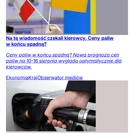
Na tę wiadomość czekali kierowcy. Ceny paliw
w końcu spadną?
Ceny paliw w końcu spadną? Nowa prognoza cen
paliw na 10-16 sierpnia wygląda optymistycznie dla
kierowców.
Ekonomia
Kraj
Obserwator mediów