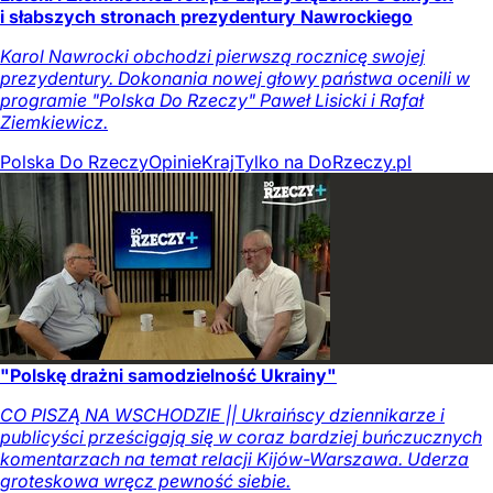
i słabszych stronach prezydentury Nawrockiego
Karol Nawrocki obchodzi pierwszą rocznicę swojej
prezydentury. Dokonania nowej głowy państwa ocenili w
programie "Polska Do Rzeczy" Paweł Lisicki i Rafał
Ziemkiewicz.
Polska Do Rzeczy
Opinie
Kraj
Tylko na DoRzeczy.pl
"Polskę drażni samodzielność Ukrainy"
CO PISZĄ NA WSCHODZIE || Ukraińscy dziennikarze i
publicyści prześcigają się w coraz bardziej buńczucznych
komentarzach na temat relacji Kijów-Warszawa. Uderza
groteskowa wręcz pewność siebie.