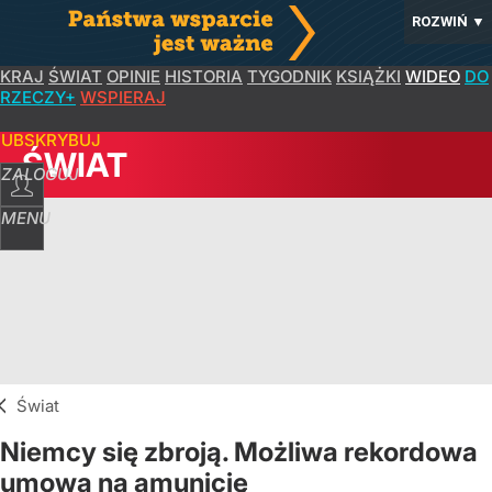
ROZWIŃ
▼
KRAJ
ŚWIAT
OPINIE
HISTORIA
TYGODNIK
KSIĄŻKI
WIDEO
DO
RZECZY+
WSPIERAJ
SUBSKRYBUJ
ŚWIAT
ZALOGUJ
MENU
Świat
Niemcy się zbroją. Możliwa rekordowa
umowa na amunicję