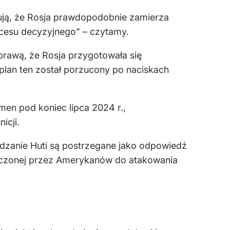
erują, że Rosja prawdopodobnie zamierza
ocesu decyzyjnego" – czytamy.
prawą, że Rosja przygotowała się
 plan ten został porzucony po naciskach
men pod koniec lipca 2024 r.,
icji.
adzanie Huti są postrzegane jako odpowiedź
arczonej przez Amerykanów do atakowania