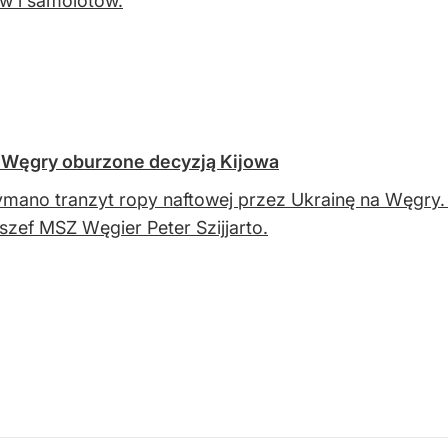
w i samolotów.
. Węgry oburzone decyzją Kijowa
mano tranzyt ropy naftowej przez Ukrainę na Węgry. 
zef MSZ Węgier Peter Szijjarto.