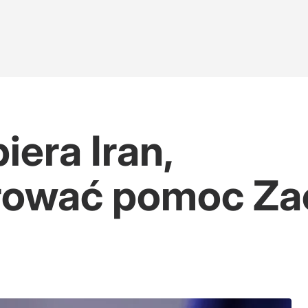
iera Iran,
grować pomoc Z