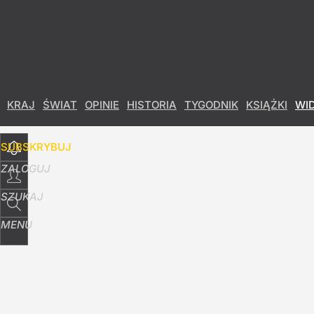
Udostępnij
2
Skomentuj
KRAJ
ŚWIAT
OPINIE
HISTORIA
TYGODNIK
KSIĄŻKI
WI
SUBSKRYBUJ
ZALOGUJ
SZUKAJ
MENU