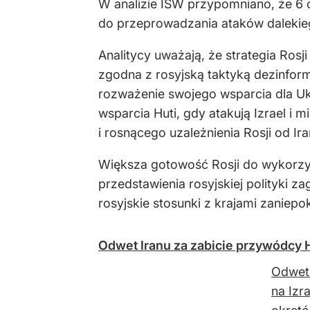
W analizie ISW przypomniano, że 6 
do przeprowadzania ataków dalekieg
Analitycy uważają, że strategia Rosj
zgodna z rosyjską taktyką dezinform
rozważenie swojego wsparcia dla Uk
wsparcia Huti, gdy atakują Izrael i 
i rosnącego uzależnienia Rosji od I
Większa gotowość Rosji do wykorzys
przedstawienia rosyjskiej polityki 
rosyjskie stosunki z krajami zaniep
Odwet Iranu za zabicie przywódcy 
Odwet 
na Izr