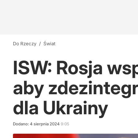
Do Rzeczy
/
Świat
ISW: Rosja wsp
aby zdezinte
dla Ukrainy
Dodano:
4
sierpnia
2024
9:05