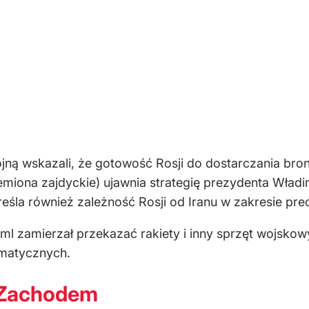
ojną wskazali, że gotowość Rosji do dostarczania bro
lemiona zajdyckie) ujawnia strategię prezydenta Wład
reśla również zależność Rosji od Iranu w zakresie pre
l zamierzał przekazać rakiety i inny sprzęt wojskowy
matycznych.
z Zachodem