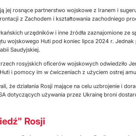
lają jej rosnące partnerstwo wojskowe z Iranem i sug
frontacji z Zachodem i kształtowania zachodniego pr
kańskich urzędników i inne źródła zaznajomione ze s
zętu wojskowego Huti pod koniec lipca 2024 r. Jednak
bii Saudyjskiej.
 trzech rosyjskich oficerów wojskowych odwiedziło Je
uti i pomocy im w ćwiczeniach z użyciem ostrej amun
, że działania Rosji mające na celu uzbrojenie i dor
USA dotyczących używania przez Ukrainę broni dost
edź" Rosji