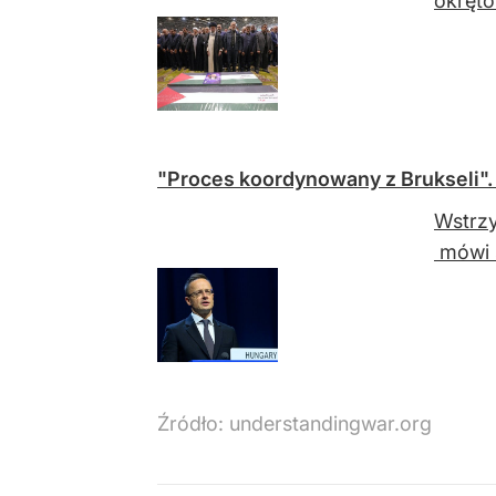
okrętó
"Proces koordynowany z Brukseli"
Wstrzy
mówi s
Źródło:
understandingwar.org