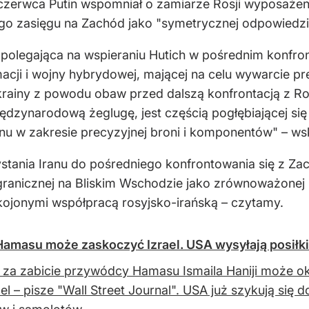
czerwca Putin wspomniał o zamiarze Rosji wyposaże
o zasięgu na Zachód jako "symetrycznej odpowiedzi" 
i polegająca na wspieraniu Hutich w pośrednim konfron
acji i wojny hybrydowej, mającej na celu wywarcie p
rainy z powodu obaw przed dalszą konfrontacją z Ro
międzynarodową żeglugę, jest częścią pogłębiającej si
ranu w zakresie precyzyjnej broni i komponentów" – w
tania Iranu do pośredniego konfrontowania się z Zac
zagranicznej na Bliskim Wschodzie jako zrównoważonej
okojonymi współpracą rosyjsko-irańską – czytamy.
Hamasu może zaskoczyć Izrael. USA wysyłają posiłki
za zabicie przywódcy Hamasu Ismaila Haniji może oka
ael – pisze "Wall Street Journal". USA już szykują si