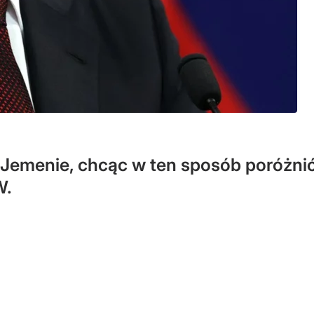
w Jemenie, chcąc w ten sposób poróżn
W.