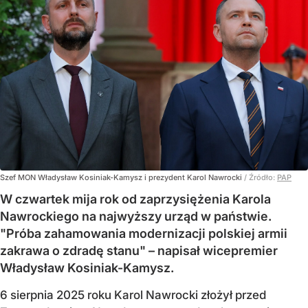
Szef MON Władysław Kosiniak-Kamysz i prezydent Karol Nawrocki
/ Źródło:
PAP
W czwartek mija rok od zaprzysiężenia Karola
Nawrockiego na najwyższy urząd w państwie.
"Próba zahamowania modernizacji polskiej armii
zakrawa o zdradę stanu" – napisał wicepremier
Władysław Kosiniak-Kamysz.
6 sierpnia 2025 roku Karol Nawrocki złożył przed