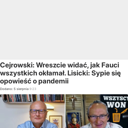
Cejrowski: Wreszcie widać, jak Fauci
wszystkich okłamał. Lisicki: Sypie się
opowieść o pandemii
Dodano:
5
sierpnia
9:23