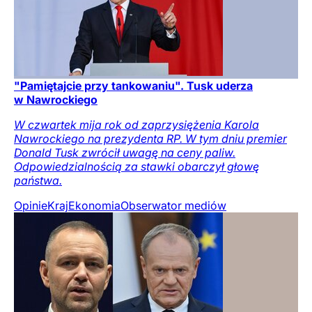
"Pamiętajcie przy tankowaniu". Tusk uderza
w Nawrockiego
W czwartek mija rok od zaprzysiężenia Karola
Nawrockiego na prezydenta RP. W tym dniu premier
Donald Tusk zwrócił uwagę na ceny paliw.
Odpowiedzialnością za stawki obarczył głowę
państwa.
Opinie
Kraj
Ekonomia
Obserwator mediów