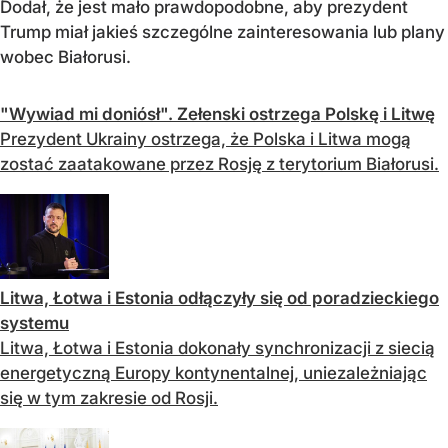
Dodał, że jest mało prawdopodobne, aby prezydent
Trump miał jakieś szczególne zainteresowania lub plany
wobec Białorusi.
"Wywiad mi doniósł". Zełenski ostrzega Polskę i Litwę
Prezydent Ukrainy ostrzega, że Polska i Litwa mogą
zostać zaatakowane przez Rosję z terytorium Białorusi.
Litwa, Łotwa i Estonia odłączyły się od poradzieckiego
systemu
Litwa, Łotwa i Estonia dokonały synchronizacji z siecią
energetyczną Europy kontynentalnej, uniezależniając
się w tym zakresie od Rosji.