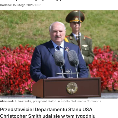
Dodano:
15
lutego
2025
19:51
Aleksandr Łukaszenka, prezydent Białorusi
Źródło:
Wikimedia Commons
Przedstawiciel Departamentu Stanu USA
Christopher Smith udał się w tym tygodniu