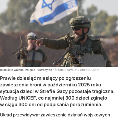
Izraelskie wojsko, zdjęcie ilustracyjne
/ Źródło:
PAP/EPA
/
ABIR SULTAN
Prawie dziesięć miesięcy po ogłoszeniu
zawieszenia broni w październiku 2025 roku
sytuacja dzieci w Strefie Gazy pozostaje tragiczna.
Według UNICEF, co najmniej 300 dzieci zginęło
w ciągu 300 dni od podpisania porozumienia.
Układ przewidywał zawieszenie działań wojskowych