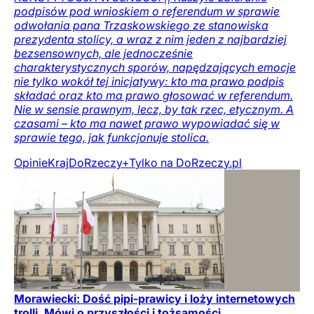
podpisów pod wnioskiem o referendum w sprawie
odwołania pana Trzaskowskiego ze stanowiska
prezydenta stolicy, a wraz z nim jeden z najbardziej
bezsensownych, ale jednocześnie
charakterystycznych sporów, napędzających emocje
nie tylko wokół tej inicjatywy: kto ma prawo podpis
składać oraz kto ma prawo głosować w referendum.
Nie w sensie prawnym, lecz, by tak rzec, etycznym. A
czasami – kto ma nawet prawo wypowiadać się w
sprawie tego, jak funkcjonuje stolica.
Opinie
Kraj
DoRzeczy+
Tylko na DoRzeczy.pl
Morawiecki: Dość pipi-prawicy i loży internetowych
trolli. Mówi o przyszłości i tożsamości