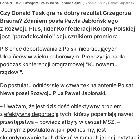
Donald Tusk i Grzegorz Braun na sali obrad Sejmu
/ Źródło:
PAP
/
Paweł Supernak
Czy Donald Tusk gra na dobry rezultat Grzegorza
Brauna? Zdaniem posła Pawła Jabłońskiego
z Rozwoju Plus, lider Konfederacji Korony Polskiej
jest "paradoksalnie" sojusznikiem premiera
PiS chce deportowania z Polski niepracujących
Ukraińców w wieku poborowym. Propozycja padła
podczas konferencji programowej "Ku nowemu
rządowi".
Do postulatu odniósł się w czwartek na antenie Polsat
News poseł Rozwoju Plus Paweł Jabłoński.
– Uważam, że jest dziś dość obiektywny problem
z
efektywną deportacją
tych, którzy popełniają nawet
przestępstwa – powiedział były wiceszef MSZ. –
Jednym z postulatów, jaki podnosimy, jest
skoordynowanie tych działań w ramach jednej instytucji