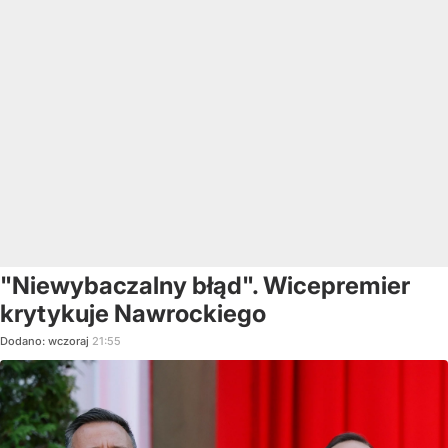
"Niewybaczalny błąd". Wicepremier
krytykuje Nawrockiego
Dodano:
wczoraj
21:55