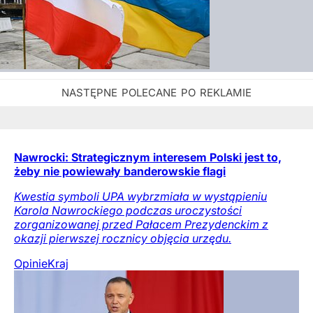
Nawrocki: Strategicznym interesem Polski jest to,
żeby nie powiewały banderowskie flagi
Kwestia symboli UPA wybrzmiała w wystąpieniu
Karola Nawrockiego podczas uroczystości
zorganizowanej przed Pałacem Prezydenckim z
okazji pierwszej rocznicy objęcia urzędu.
Opinie
Kraj