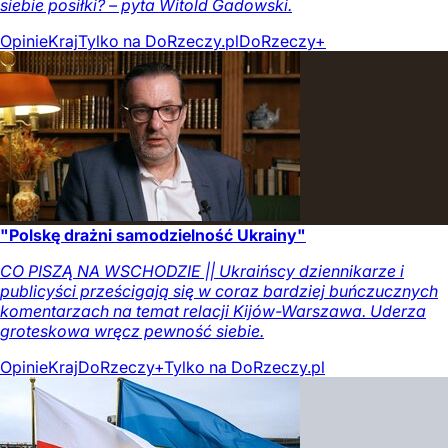
siebie posiłki? – pyta Witold Gadowski.
Opinie
Kraj
Tylko na DoRzeczy.pl
DoRzeczy+
"Polskę drażni samodzielność Ukrainy"
CO PISZĄ NA WSCHODZIE || Ukraińscy dziennikarze i
publicyści prześcigają się w coraz bardziej buńczucznych
komentarzach na temat relacji Kijów-Warszawa. Uderza
groteskowa wręcz pewność siebie.
Opinie
Kraj
DoRzeczy+
Tylko na DoRzeczy.pl