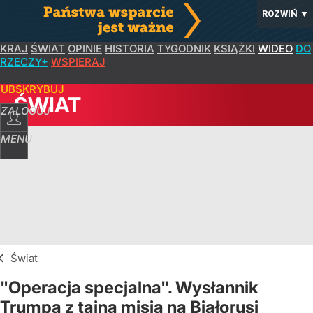
ROZWIŃ
▼
KRAJ
ŚWIAT
OPINIE
HISTORIA
TYGODNIK
KSIĄŻKI
WIDEO
DO
RZECZY+
WSPIERAJ
SUBSKRYBUJ
ŚWIAT
ZALOGUJ
MENU
Świat
"Operacja specjalna". Wysłannik
Trumpa z tajną misją na Białorusi