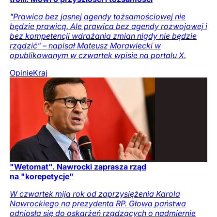
"Prawica bez jasnej agendy tożsamościowej nie
będzie prawicą. Ale prawica bez agendy rozwojowej i
bez kompetencji wdrażania zmian nigdy nie będzie
rządzić" – napisał Mateusz Morawiecki w
opublikowanym w czwartek wpisie na portalu X.
Opinie
Kraj
"Wetomat". Nawrocki zaprasza rząd
na "korepetycje"
W czwartek mija rok od zaprzysiężenia Karola
Nawrockiego na prezydenta RP. Głowa państwa
odniosła się do oskarżeń rządzących o nadmiernie