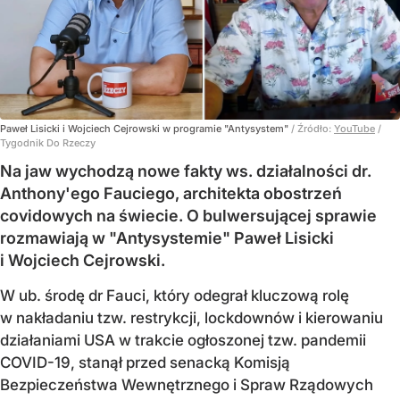
Paweł Lisicki i Wojciech Cejrowski w programie "Antysystem"
/ Źródło:
YouTube
/
Tygodnik Do Rzeczy
Na jaw wychodzą nowe fakty ws. działalności dr.
Anthony'ego Fauciego, architekta obostrzeń
covidowych na świecie. O bulwersującej sprawie
rozmawiają w "Antysystemie" Paweł Lisicki
i Wojciech Cejrowski.
W ub. środę dr Fauci, który odegrał kluczową rolę
w nakładaniu tzw. restrykcji, lockdownów i kierowaniu
działaniami USA w trakcie ogłoszonej tzw. pandemii
COVID-19, stanął przed senacką Komisją
Bezpieczeństwa Wewnętrznego i Spraw Rządowych