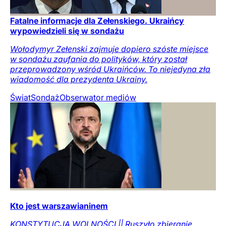
Fatalne informacje dla Zełenskiego. Ukraińcy
wypowiedzieli się w sondażu
Wołodymyr Zełenski zajmuje dopiero szóste miejsce
w sondażu zaufania do polityków, który został
przeprowadzony wśród Ukraińców. To niejedyna zła
wiadomość dla prezydenta Ukrainy.
Świat
Sondaż
Obserwator mediów
Kto jest warszawianinem
KONSTYTUCJA WOLNOŚCI || Ruszyło zbieranie