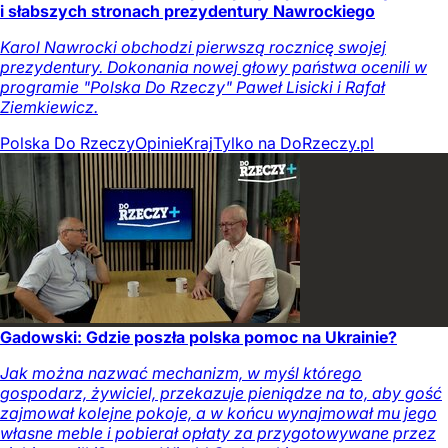
i słabszych stronach prezydentury Nawrockiego
Karol Nawrocki obchodzi pierwszą rocznicę swojej
prezydentury. Dokonania nowej głowy państwa ocenili w
programie "Polska Do Rzeczy" Paweł Lisicki i Rafał
Ziemkiewicz.
Polska Do Rzeczy
Opinie
Kraj
Tylko na DoRzeczy.pl
Gadowski: Gdzie poszła polska pomoc na Ukrainie?
Jak można nazwać mechanizm, w myśl którego
gospodarz, żywiciel, przekazuje pieniądze na to, aby gość
zajmował kolejne pokoje, a w końcu wynajmował mu jego
własne meble i pobierał opłaty za przygotowywane przez