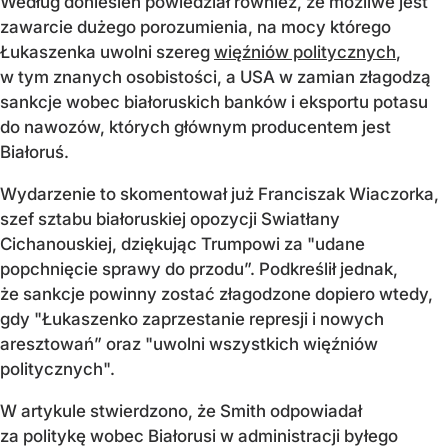
Według doniesień powiedział również, że możliwe jest
zawarcie dużego porozumienia, na mocy którego
Łukaszenka uwolni szereg
więźniów politycznych
,
w tym znanych osobistości, a USA w zamian złagodzą
sankcje wobec białoruskich banków i eksportu potasu
do nawozów, których głównym producentem jest
Białoruś.
Wydarzenie to skomentował już Franciszak Wiaczorka,
szef sztabu białoruskiej opozycji Swiatłany
Cichanouskiej, dziękując Trumpowi za "udane
popchnięcie sprawy do przodu”. Podkreślił jednak,
że sankcje powinny zostać złagodzone dopiero wtedy,
gdy "Łukaszenko zaprzestanie represji i nowych
aresztowań” oraz "uwolni wszystkich więźniów
politycznych".
W artykule stwierdzono, że Smith odpowiadał
za politykę wobec Białorusi w administracji byłego