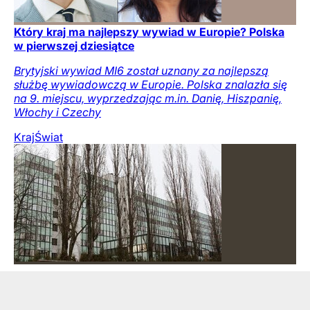
Który kraj ma najlepszy wywiad w Europie? Polska
w pierwszej dziesiątce
Brytyjski wywiad MI6 został uznany za najlepszą
służbę wywiadowczą w Europie. Polska znalazła się
na 9. miejscu, wyprzedzając m.in. Danię, Hiszpanię,
Włochy i Czechy
Kraj
Świat