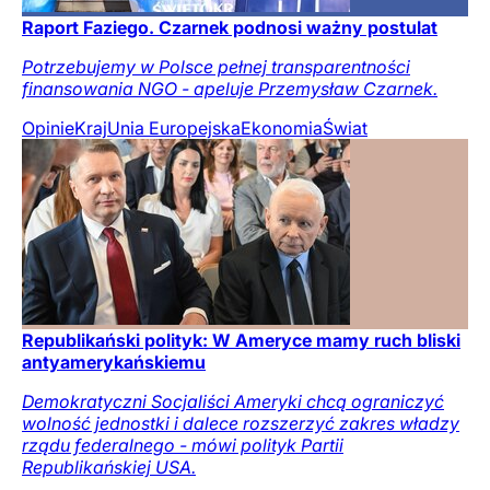
Raport Faziego. Czarnek podnosi ważny postulat
Potrzebujemy w Polsce pełnej transparentności
finansowania NGO - apeluje Przemysław Czarnek.
Opinie
Kraj
Unia Europejska
Ekonomia
Świat
Republikański polityk: W Ameryce mamy ruch bliski
antyamerykańskiemu
Demokratyczni Socjaliści Ameryki chcą ograniczyć
wolność jednostki i dalece rozszerzyć zakres władzy
rządu federalnego - mówi polityk Partii
Republikańskiej USA.