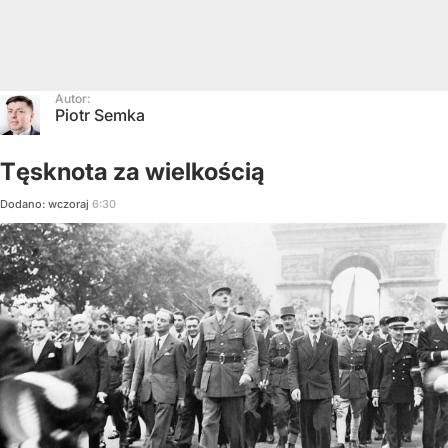
Autor:
Piotr Semka
Tęsknota za wielkością
Dodano:
wczoraj
6:30