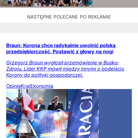
Braun: Korona chce radykalnie uwolnić polską
przedsiębiorczość. Postawić z głowy na nogi
Grzegorz Braun wygłosił przemówienie w Busku-
Zdroju. Lider KKP mówił między innymi o podejściu
Korony do polityki gospodarczej.
Opinie
Kraj
Ekonomia