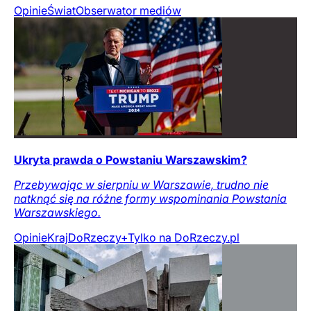
Opinie
Świat
Obserwator mediów
Ukryta prawda o Powstaniu Warszawskim?
Przebywając w sierpniu w Warszawie, trudno nie
natknąć się na różne formy wspominania Powstania
Warszawskiego.
Opinie
Kraj
DoRzeczy+
Tylko na DoRzeczy.pl