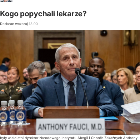
Kogo popychali lekarze?
Dodano:
wczoraj
13:00
były wieloletni dyrektor Narodowego Instytutu Alergii i Chorób Zakaźnych Anthony