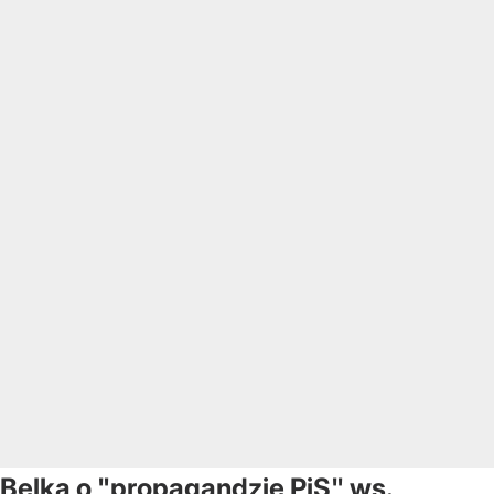
Belka o "propagandzie PiS" ws.