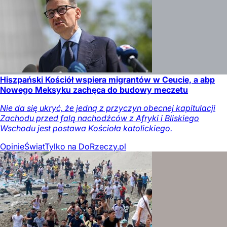
Hiszpański Kościół wspiera migrantów w Ceucie, a abp
Nowego Meksyku zachęca do budowy meczetu
Nie da się ukryć, że jedną z przyczyn obecnej kapitulacji
Zachodu przed falą nachodźców z Afryki i Bliskiego
Wschodu jest postawa Kościoła katolickiego.
Opinie
Świat
Tylko na DoRzeczy.pl