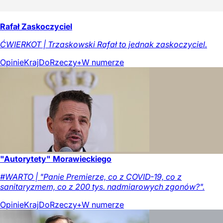
Rafał Zaskoczyciel
ĆWIERKOT | Trzaskowski Rafał to jednak zaskoczyciel.
Opinie
Kraj
DoRzeczy+
W numerze
"Autorytety" Morawieckiego
#WARTO | "Panie Premierze, co z COVID-19, co z
sanitaryzmem, co z 200 tys. nadmiarowych zgonów?".
Opinie
Kraj
DoRzeczy+
W numerze