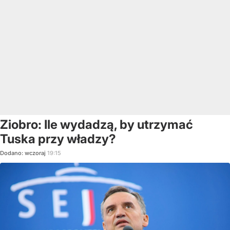
Ziobro: Ile wydadzą, by utrzymać
Tuska przy władzy?
Dodano:
wczoraj
19:15