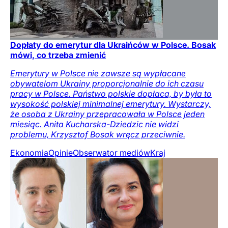
Dopłaty do emerytur dla Ukraińców w Polsce. Bosak
mówi, co trzeba zmienić
Emerytury w Polsce nie zawsze są wypłacane
obywatelom Ukrainy proporcjonalnie do ich czasu
pracy w Polsce. Państwo polskie dopłaca, by była to
wysokość polskiej minimalnej emerytury. Wystarczy,
że osoba z Ukrainy przepracowała w Polsce jeden
miesiąc. Anita Kucharska-Dziedzic nie widzi
problemu, Krzysztof Bosak wręcz przeciwnie.
Ekonomia
Opinie
Obserwator mediów
Kraj