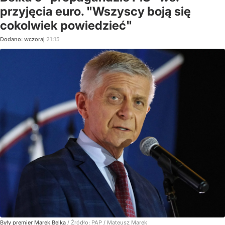
przyjęcia euro. "Wszyscy boją się
cokolwiek powiedzieć"
Dodano:
wczoraj
21:15
Były premier Marek Belka
/ Źródło:
PAP
/
Mateusz Marek