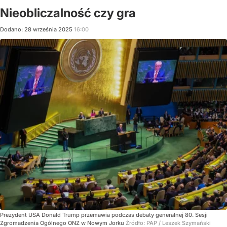
Nieobliczalność czy gra
Dodano:
28
września
2025
16:00
Prezydent USA Donald Trump przemawia podczas debaty generalnej 80. Sesji
Zgromadzenia Ogólnego ONZ w Nowym Jorku
Źródło:
PAP
/
Leszek Szymański