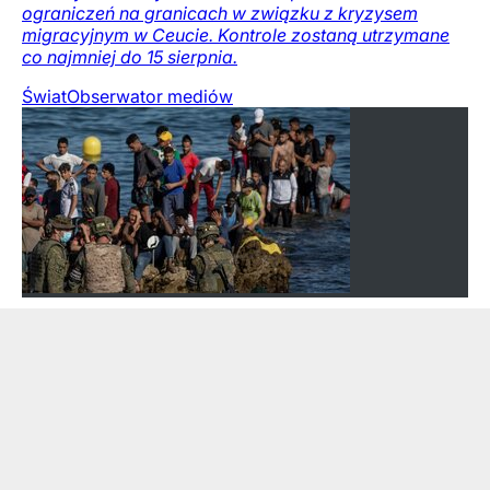
ograniczeń na granicach w związku z kryzysem
migracyjnym w Ceucie. Kontrole zostaną utrzymane
co najmniej do 15 sierpnia.
Świat
Obserwator mediów