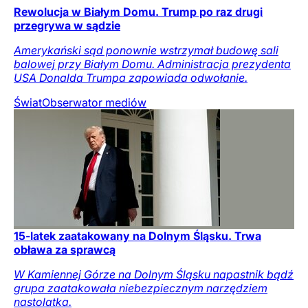
Rewolucja w Białym Domu. Trump po raz drugi
przegrywa w sądzie
Amerykański sąd ponownie wstrzymał budowę sali
balowej przy Białym Domu. Administracja prezydenta
USA Donalda Trumpa zapowiada odwołanie.
Świat
Obserwator mediów
15-latek zaatakowany na Dolnym Śląsku. Trwa
obława za sprawcą
W Kamiennej Górze na Dolnym Śląsku napastnik bądź
grupa zaatakowała niebezpiecznym narzędziem
nastolatka.