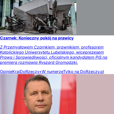
Czarnek: Konieczny pokój na prawicy
Z Przemysławem Czarnkiem, prawnikiem, profesorem
Katolickiego Uniwersytetu Lubelskiego, wiceprezesem
Prawa i Sprawiedliwości, oficjalnym kandydatem PiS na
premiera rozmawia Ryszard Gromadzki.
Opinie
Kraj
DoRzeczy+
W numerze
Tylko na DoRzeczy.pl