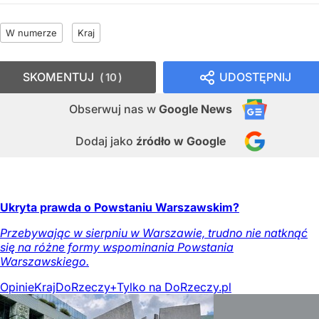
W numerze
Kraj
SKOMENTUJ
UDOSTĘPNIJ
10
Obserwuj nas
w
Google News
Dodaj jako
źródło w Google
Ukryta prawda o Powstaniu Warszawskim?
Przebywając w sierpniu w Warszawie, trudno nie natknąć
się na różne formy wspominania Powstania
Warszawskiego.
Opinie
Kraj
DoRzeczy+
Tylko na DoRzeczy.pl