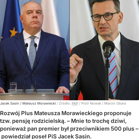
Jacek Sasin / Mateusz Morawiecki
/ Źródło:
PAP
/
Piotr Nowak / Marcin Obara
Rozwój Plus Mateusza Morawieckiego proponuje
tzw. pensję rodzicielską. – Mnie to trochę dziwi,
ponieważ pan premier był przeciwnikiem 500 plus –
powiedział poseł PiS Jacek Sasin.