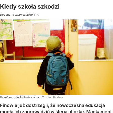
Kiedy szkoła szkodzi
Dodano:
4
czerwca
2019
6:10
Uczeń na zdjęciu ilustracyjnym
Źródło:
Pixabay
Finowie już dostrzegli, że nowoczesna edukacja
mogła ich zaprowadzić w ślepą uliczkę. Mankament