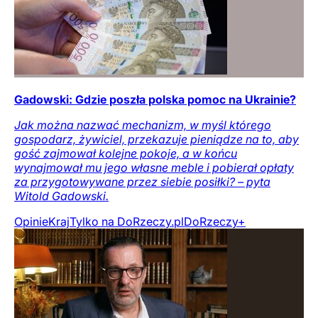
Gadowski: Gdzie poszła polska pomoc na Ukrainie?
Jak można nazwać mechanizm, w myśl którego
gospodarz, żywiciel, przekazuje pieniądze na to, aby
gość zajmował kolejne pokoje, a w końcu
wynajmował mu jego własne meble i pobierał opłaty
za przygotowywane przez siebie posiłki? – pyta
Witold Gadowski.
Opinie
Kraj
Tylko na DoRzeczy.pl
DoRzeczy+