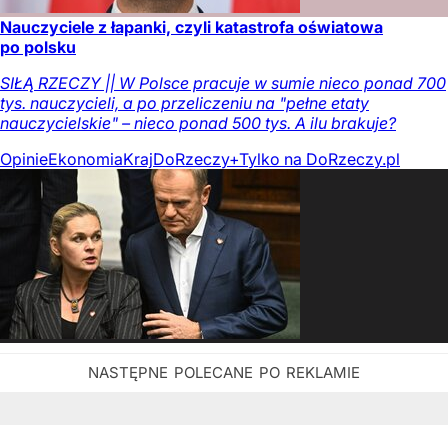
Nauczyciele z łapanki, czyli katastrofa oświatowa
po polsku
SIŁĄ RZECZY || W Polsce pracuje w sumie nieco ponad 700
tys. nauczycieli, a po przeliczeniu na "pełne etaty
nauczycielskie" – nieco ponad 500 tys. A ilu brakuje?
Opinie
Ekonomia
Kraj
DoRzeczy+
Tylko na DoRzeczy.pl