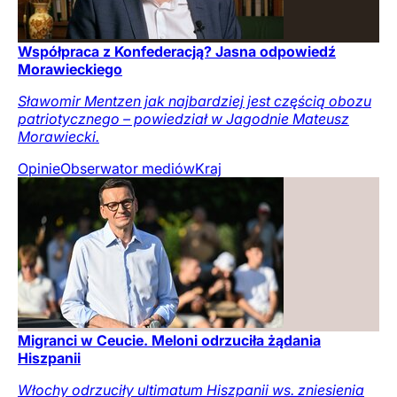
Współpraca z Konfederacją? Jasna odpowiedź
Morawieckiego
Sławomir Mentzen jak najbardziej jest częścią obozu
patriotycznego – powiedział w Jagodnie Mateusz
Morawiecki.
Opinie
Obserwator mediów
Kraj
Migranci w Ceucie. Meloni odrzuciła żądania
Hiszpanii
Włochy odrzuciły ultimatum Hiszpanii ws. zniesienia