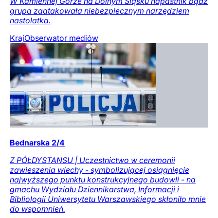
W Kamiennej Górze na Dolnym Śląsku napastnik bądź
grupa zaatakowała niebezpiecznym narzędziem
nastolatka.
Kraj
Obserwator mediów
Bednarska 2/4
Z PÓŁDYSTANSU | Uczestnictwo w ceremonii
zawieszenia wiechy - symbolizującej osiągnięcie
najwyższego punktu konstrukcyjnego budowli - na
gmachu Wydziału Dziennikarstwa, Informacji i
Bibliologii Uniwersytetu Warszawskiego skłoniło mnie
do wspomnień.