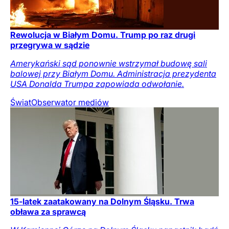
Rewolucja w Białym Domu. Trump po raz drugi
przegrywa w sądzie
Amerykański sąd ponownie wstrzymał budowę sali
balowej przy Białym Domu. Administracja prezydenta
USA Donalda Trumpa zapowiada odwołanie.
Świat
Obserwator mediów
15-latek zaatakowany na Dolnym Śląsku. Trwa
obława za sprawcą