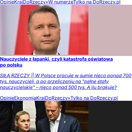
Opinie
Kraj
DoRzeczy+
W numerze
Tylko na DoRzeczy.pl
Nauczyciele z łapanki, czyli katastrofa oświatowa
po polsku
SIŁĄ RZECZY || W Polsce pracuje w sumie nieco ponad 700
tys. nauczycieli, a po przeliczeniu na "pełne etaty
nauczycielskie" – nieco ponad 500 tys. A ilu brakuje?
Opinie
Ekonomia
Kraj
DoRzeczy+
Tylko na DoRzeczy.pl