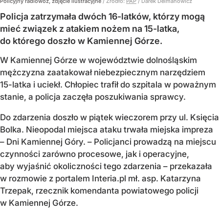
Policyjny radiowóz, zdjęcie ilustracyjne
/ Źródło:
PAP
/
Darek Delmanowicz
Policja zatrzymała dwóch 16-latków, którzy mogą
mieć związek z atakiem nożem na 15-latka,
do którego doszło w Kamiennej Górze.
W Kamiennej Górze w województwie dolnośląskim
mężczyzna zaatakował niebezpiecznym narzędziem
15-latka i uciekł. Chłopiec trafił do szpitala w poważnym
stanie, a policja zaczęła poszukiwania sprawcy.
Do zdarzenia doszło w piątek wieczorem przy ul. Księcia
Bolka. Nieopodal miejsca ataku trwała miejska impreza
– Dni Kamiennej Góry. – Policjanci prowadzą na miejscu
czynności zarówno procesowe, jak i operacyjne,
aby wyjaśnić okoliczności tego zdarzenia – przekazała
w rozmowie z portalem Interia.pl mł. asp. Katarzyna
Trzepak, rzecznik komendanta powiatowego policji
w Kamiennej Górze.