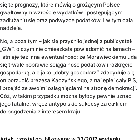
się te prognozy, które mówią o grożącym Polsce
gwałtownym wzroście wydatków i postępującym
zadłużaniu się oraz podwyżce podatków. I w tym cała
nadzieja.
No, a poza tym – jak się przyśniło jednej z publicystek
„GW”, o czym nie omieszkała powiadomić na łamach –
istnieje też inna ewentualność: że Morawieckiemu uda
się trwale poprawić ściągalność podatków i rozkręcić
gospodarkę, ale jako „dobry gospodarz” zdecyduje się
on porzucić prezesa Kaczyńskiego, a najlepiej cały PiS,
i przejść ze swoimi osiągnięciami na stronę demokracji.
Cóż, w takim przypadku można byłoby pewnie uznać
jego fatalne, wręcz antypolskie sukcesy za całkiem
do pogodzenia z interesem kraju.
Artykuł został opublikowany w
33/2017 wydaniu