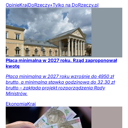
Opinie
Kraj
DoRzeczy+
Tylko na DoRzeczy.pl
Płaca minimalna w 2027 roku. Rząd zaproponował
kwotę
Płaca minimalna w 2027 roku wzrośnie do 4950 zł
brutto, a minimalna stawka godzinowa do 32,30 zł
brutto – zakłada projekt rozporządzenia Rady
Ministrów.
Ekonomia
Kraj