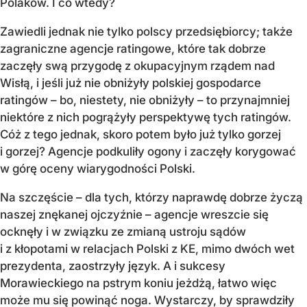
Polaków. I co wtedy?
Zawiedli jednak nie tylko polscy przedsiębiorcy; także
zagraniczne agencje ratingowe, które tak dobrze
zaczęły swą przygodę z okupacyjnym rządem nad
Wisłą, i jeśli już nie obniżyły polskiej gospodarce
ratingów – bo, niestety, nie obniżyły – to przynajmniej
niektóre z nich pogrążyły perspektywę tych ratingów.
Cóż z tego jednak, skoro potem było już tylko gorzej
i gorzej? Agencje podkuliły ogony i zaczęły korygować
w górę oceny wiarygodności Polski.
Na szczęście – dla tych, którzy naprawdę dobrze życzą
naszej znękanej ojczyźnie – agencje wreszcie się
ocknęły i w związku ze zmianą ustroju sądów
i z kłopotami w relacjach Polski z KE, mimo dwóch wet
prezydenta, zaostrzyły język. A i sukcesy
Morawieckiego na pstrym koniu jeżdżą, łatwo więc
może mu się powinąć noga. Wystarczy, by sprawdziły