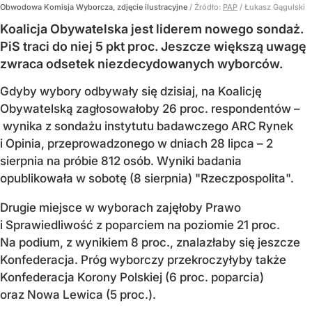
Obwodowa Komisja Wyborcza, zdjęcie ilustracyjne
/ Źródło:
PAP
/
Łukasz Gągulski
Koalicja Obywatelska jest liderem nowego sondaż.
PiS traci do niej 5 pkt proc. Jeszcze większą uwagę
zwraca odsetek niezdecydowanych wyborców.
Gdyby wybory odbywały się dzisiaj, na Koalicję
Obywatelską zagłosowałoby 26 proc. respondentów –
wynika z sondażu instytutu badawczego ARC Rynek
i Opinia, przeprowadzonego w dniach 28 lipca – 2
sierpnia na próbie 812 osób. Wyniki badania
opublikowała w sobotę (8 sierpnia) "Rzeczpospolita".
Drugie miejsce w wyborach zajęłoby Prawo
i Sprawiedliwość z poparciem na poziomie 21 proc.
Na podium, z wynikiem 8 proc., znalazłaby się jeszcze
Konfederacja. Próg wyborczy przekroczyłyby także
Konfederacja Korony Polskiej (6 proc. poparcia)
oraz Nowa Lewica (5 proc.).