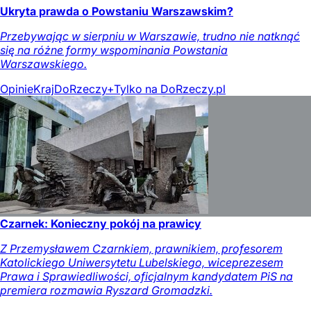
Ukryta prawda o Powstaniu Warszawskim?
Przebywając w sierpniu w Warszawie, trudno nie natknąć
się na różne formy wspominania Powstania
Warszawskiego.
Opinie
Kraj
DoRzeczy+
Tylko na DoRzeczy.pl
Czarnek: Konieczny pokój na prawicy
Z Przemysławem Czarnkiem, prawnikiem, profesorem
Katolickiego Uniwersytetu Lubelskiego, wiceprezesem
Prawa i Sprawiedliwości, oficjalnym kandydatem PiS na
premiera rozmawia Ryszard Gromadzki.