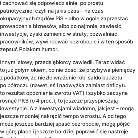
i zachować się odpowiedzialnie, po prostu
patriotycznie, czyli na jakiś czas – na czas
okupacyjnych rządów PiS – albo w ogóle zaprzestać
prowadzenia biznesów, albo co najmniej zawiesić
inwestycje, zyski zamienić w straty, pozwalniać
pracowników, wywindować bezrobocie i w ten sposób
zepsuć Polakom humor.
Innymi słowy, przedsiębiorcy zawiedli. Teraz widać
to już gołym okiem, bo nie dość, że przybywa pieniędzy
z podatków, że niezłe wrażenie robi saldo budżetu
po półroczu (nawet jeśli nadwyżka zamiast deficytu
to rezultat opóźnienia zwrotu VAT) i szybko zaczyna
rosnąć PKB (o 4 proc.), to jeszcze przyspieszają
inwestycje. A z inwestycjami wiadomo, jak jest – mogą
jeszcze mocniej nakręcić tempo wzrostu. A od tego
może jeszcze bardziej spaść bezrobocie, mogą pójść
w górę płace i jeszcze bardziej poprawić się nastroje