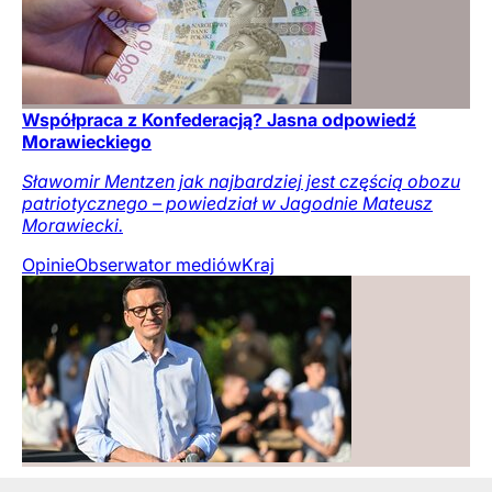
Współpraca z Konfederacją? Jasna odpowiedź
Morawieckiego
Sławomir Mentzen jak najbardziej jest częścią obozu
patriotycznego – powiedział w Jagodnie Mateusz
Morawiecki.
Opinie
Obserwator mediów
Kraj