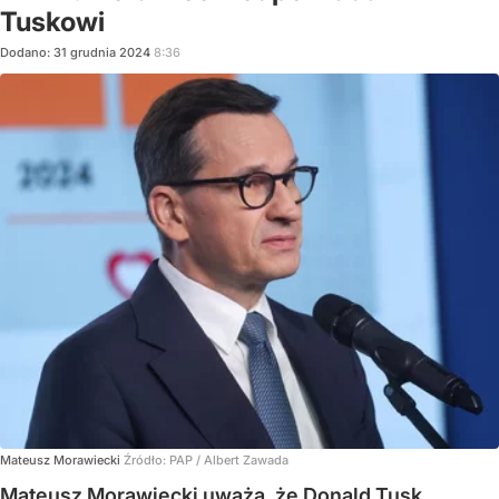
Tuskowi
Dodano:
31
grudnia
2024
8:36
Mateusz Morawiecki
Źródło:
PAP
/
Albert Zawada
Mateusz Morawiecki uważa, że Donald Tusk