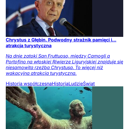
Chrystus z Głębin. Podwodny strażnik pamięci i...
atrakcja turystyczna
Na dnie zatoki San Fruttuoso, między Camogli a
Portofino na włoskiej Riwierze Liguryjskiej znajduje się
niesamowita rzeźba Chrystusa. To więcej niż
wakacyjna atrakcja turystyczna.
Historia współczesna
Historia
Ludzie
Świat