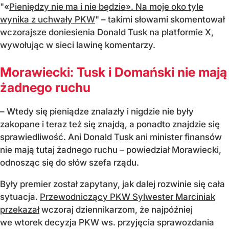
"«
Pieniędzy nie ma i nie będzie». Na moje oko tyle
wynika z uchwały PKW
" – takimi słowami skomentował
wczorajsze doniesienia Donald Tusk na platformie X,
wywołując w sieci lawinę komentarzy.
Morawiecki: Tusk i Domański nie mają
żadnego ruchu
– Wtedy się pieniądze znalazły i nigdzie nie były
zakopane i teraz też się znajdą, a ponadto znajdzie się
sprawiedliwość. Ani Donald Tusk ani minister finansów
nie mają tutaj żadnego ruchu – powiedział Morawiecki,
odnosząc się do słów szefa rządu.
Były premier został zapytany, jak dalej rozwinie się cała
sytuacja.
Przewodniczący PKW Sylwester Marciniak
przekazał
wczoraj dziennikarzom, że najpóźniej
we wtorek decyzja PKW ws. przyjęcia sprawozdania