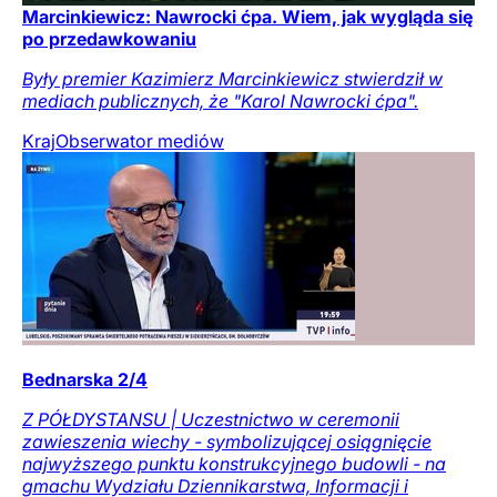
Marcinkiewicz: Nawrocki ćpa. Wiem, jak wygląda się
po przedawkowaniu
Były premier Kazimierz Marcinkiewicz stwierdził w
mediach publicznych, że "Karol Nawrocki ćpa".
Kraj
Obserwator mediów
Bednarska 2/4
Z PÓŁDYSTANSU | Uczestnictwo w ceremonii
zawieszenia wiechy - symbolizującej osiągnięcie
najwyższego punktu konstrukcyjnego budowli - na
gmachu Wydziału Dziennikarstwa, Informacji i