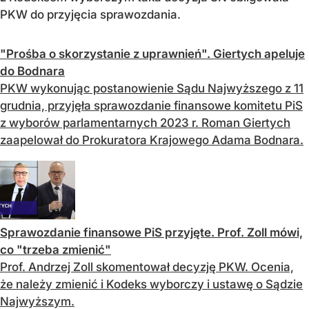
PKW do przyjęcia sprawozdania.
"Prośba o skorzystanie z uprawnień". Giertych apeluje
do Bodnara
PKW wykonując postanowienie Sądu Najwyższego z 11
grudnia, przyjęła sprawozdanie finansowe komitetu PiS
z wyborów parlamentarnych 2023 r. Roman Giertych
zaapelował do Prokuratora Krajowego Adama Bodnara.
Sprawozdanie finansowe PiS przyjęte. Prof. Zoll mówi,
co "trzeba zmienić"
Prof. Andrzej Zoll skomentował decyzję PKW. Ocenia,
że należy zmienić i Kodeks wyborczy i ustawę o Sądzie
Najwyższym.