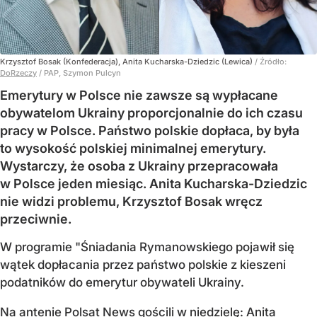
Krzysztof Bosak (Konfederacja), Anita Kucharska-Dziedzic (Lewica)
/ Źródło:
DoRzeczy
/
PAP, Szymon Pulcyn
Emerytury w Polsce nie zawsze są wypłacane
obywatelom Ukrainy proporcjonalnie do ich czasu
pracy w Polsce. Państwo polskie dopłaca, by była
to wysokość polskiej minimalnej emerytury.
Wystarczy, że osoba z Ukrainy przepracowała
w Polsce jeden miesiąc. Anita Kucharska-Dziedzic
nie widzi problemu, Krzysztof Bosak wręcz
przeciwnie.
W programie "Śniadania Rymanowskiego pojawił się
wątek dopłacania przez państwo polskie z kieszeni
podatników do emerytur obywateli Ukrainy.
Na antenie Polsat News gościli w niedzielę: Anita