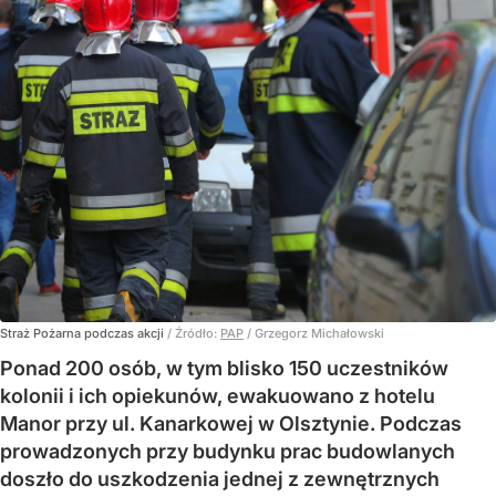
Straż Pożarna podczas akcji
/ Źródło:
PAP
/
Grzegorz Michałowski
Ponad 200 osób, w tym blisko 150 uczestników
kolonii i ich opiekunów, ewakuowano z hotelu
Manor przy ul. Kanarkowej w Olsztynie. Podczas
prowadzonych przy budynku prac budowlanych
doszło do uszkodzenia jednej z zewnętrznych