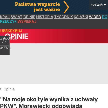
ROZWIŃ
▼
KRAJ
ŚWIAT
OPINIE
HISTORIA
TYGODNIK
KSIĄŻKI
WIDEO
DO
RZECZY+
WSPIERAJ
SUBSKRYBUJ
OPINIE
ZALOGUJ
MENU
Opinie
"Na moje oko tyle wynika z uchwały
PKW". Morawiecki odpowiada