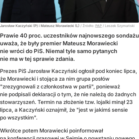
Jarosław Kaczyński (P) i Mateusz Morawiecki (L)
/ Źródło:
PAP
/
Leszek Szymański
Prawie 40 proc. uczestników najnowszego sondażu
uważa, że były premier Mateusz Morawiecki
nie wróci do PiS. Niemal tyle samo pytanych
nie ma w tej sprawie zdania.
Prezes PiS Jarosław Kaczyński ogłosił pod koniec lipca,
że Morawiecki i stojąca za nim grupa posłów
"zrezygnowali z członkostwa w partii", ponieważ
nie podpisali deklaracji o tym, że nie należą do żadnych
stowarzyszeń. Termin na złożenie tzw. lojalki minął 23
lipca, a Kaczyński oznajmił, że "jest w jakimś sensie
po wszystkim".
Wkrótce potem Morawiecki poinformował
na konferencji prasowej w Sejmie o powstaniu
nowego