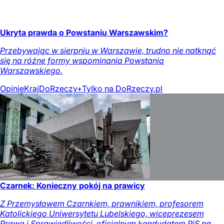
Ukryta prawda o Powstaniu Warszawskim?
Przebywając w sierpniu w Warszawie, trudno nie natknąć
się na różne formy wspominania Powstania
Warszawskiego.
Opinie
Kraj
DoRzeczy+
Tylko na DoRzeczy.pl
Czarnek: Konieczny pokój na prawicy
Z Przemysławem Czarnkiem, prawnikiem, profesorem
Katolickiego Uniwersytetu Lubelskiego, wiceprezesem
Prawa i Sprawiedliwości, oficjalnym kandydatem PiS na