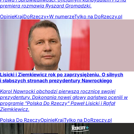
premiera rozmawia Ryszard Gromadzki.
Opinie
Kraj
DoRzeczy+
W numerze
Tylko na DoRzeczy.pl
Lisicki i Ziemkiewicz rok po zaprzysiężeniu. O silnych
i słabszych stronach prezydentury Nawrockiego
Karol Nawrocki obchodzi pierwszą rocznicę swojej
prezydentury. Dokonania nowej głowy państwa ocenili w
programie "Polska Do Rzeczy" Paweł Lisicki i Rafał
Ziemkiewicz.
Polska Do Rzeczy
Opinie
Kraj
Tylko na DoRzeczy.pl