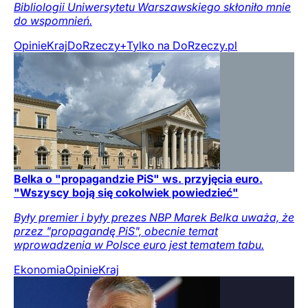
Bibliologii Uniwersytetu Warszawskiego skłoniło mnie
do wspomnień.
Opinie
Kraj
DoRzeczy+
Tylko na DoRzeczy.pl
Belka o "propagandzie PiS" ws. przyjęcia euro.
"Wszyscy boją się cokolwiek powiedzieć"
Były premier i były prezes NBP Marek Belka uważa, że
przez "propagandę PiS", obecnie temat
wprowadzenia w Polsce euro jest tematem tabu.
Ekonomia
Opinie
Kraj