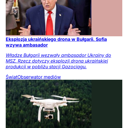
Eksplozja ukraińskiego drona w Bułgarii. Sofia
wzywa ambasador
Władze Bułgarii wezwały ambasador Ukrainy do
MSZ. Rzecz dotyczy eksplozji drona ukraińskiej
produkcji w pobliżu stacji Gazociągu.
Świat
Obserwator mediów