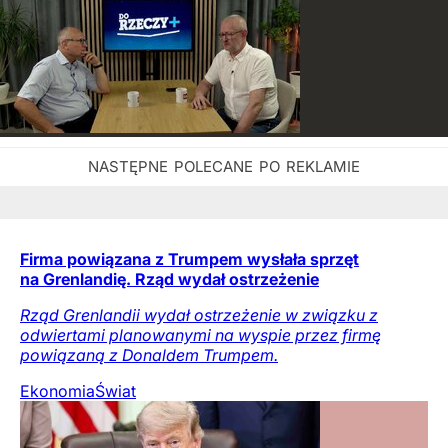
Firma powiązana z Trumpem wysłała sprzęt
na Grenlandię. Rząd wydał ostrzeżenie
Rząd Grenlandii wydał ostrzeżenie w związku z
odwiertami planowanymi na wyspie przez firmę
powiązaną z Donaldem Trumpem.
Ekonomia
Świat