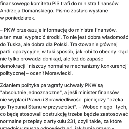
finansowego komitetu PiS trafi do ministra finansów
Andrzeja Domańskiego. Pismo zostało wysłane
w poniedziałek.
– PKW przekazuje informację do ministra finansów,
a ten musi wypłacić środki. To nie jest dobra wiadomość
do Tuska, ale dobra dla Polski. Traktowanie głównej
partii opozycyjnej w taki sposób, jak robi to obecny rząd
nie tylko prowadzi donikąd, ale też do zapaści
demokracji i niszczy normalne mechanizmy konkurencji
politycznej – ocenił Morawiecki.
Zdaniem polityka paragrafy uchwały PKW są
"absolutnie jednoznaczne", a jeśli minister finansów
nie wypłaci Prawu i Sprawiedliwości pieniędzy "czeka
go Trybunał Stanu w przyszłości". – Wobec niego i tych,
co będą stosowali obstrukcję trzeba będzie zastosować
normalne przepisy z artykułu 231, czyli takie, za które
urzędnicy muszą odpowiedzieć, jak łamią prawo –