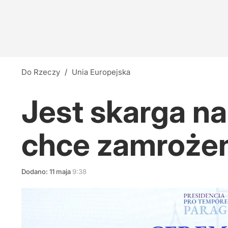
Do Rzeczy
/
Unia Europejska
Jest skarga n
chce zamroże
Dodano:
11
maja
9:38