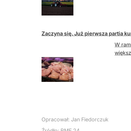
Zaczyna się. Już pierwsza partia k
W rama
większ
Opracował:
Jan Fiedorczuk
Źródło:
RMF 24