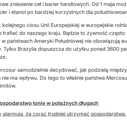
we zniesienie ceł i barier handlowych. Od 1 maja mo
cukier i etanol po bardziej korzystnych dla południo
olejnego ciosu Unii Europejskiej w europejskie roln
ie trafiać do naszego kraju. Będzie to żywność często
e w państwach Ameryki Południowej nie obowiązują e
 Tylko Brazylia dopuszcza do użytku ponad 3600 pes
ze.
cosur samodzielnie decydować, jak podzielą między 
u nie ma wpływu. Do tego to właśnie państwa Mercosu
imitów.
 gospodarstwo tonie w potężnych długach
y alarmują, że coraz trudniej utrzymać gospodarstwa.