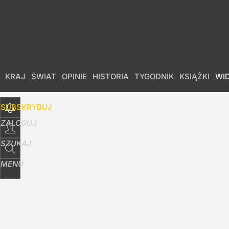
Udostępnij
5
Skomentuj
KRAJ
ŚWIAT
OPINIE
HISTORIA
TYGODNIK
KSIĄŻKI
WI
SUBSKRYBUJ
ZALOGUJ
SZUKAJ
MENU