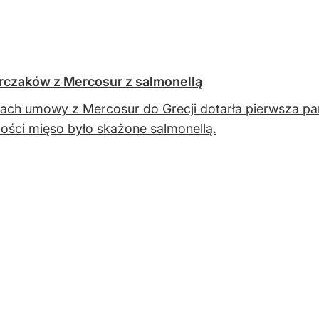
urczaków z Mercosur z salmonellą
ch umowy z Mercosur do Grecji dotarła pierwsza p
ości mięso było skażone salmonellą.