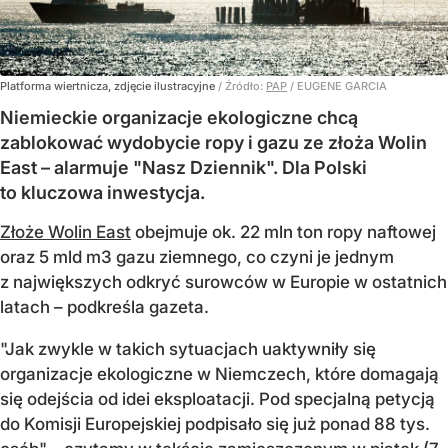
Platforma wiertnicza, zdjęcie ilustracyjne
/ Źródło:
PAP
/
EUGENE GARCIA
Niemieckie organizacje ekologiczne chcą
zablokować wydobycie ropy i gazu ze złoża Wolin
East – alarmuje "Nasz Dziennik". Dla Polski
to kluczowa inwestycja.
Złoże Wolin East
obejmuje ok. 22 mln ton ropy naftowej
oraz 5 mld m3 gazu ziemnego, co czyni je jednym
z największych odkryć surowców w Europie w ostatnich
latach – podkreśla gazeta.
"Jak zwykle w takich sytuacjach uaktywniły się
organizacje ekologiczne w Niemczech, które domagają
się odejścia od idei eksploatacji. Pod specjalną petycją
do Komisji Europejskiej podpisało się już ponad 88 tys.