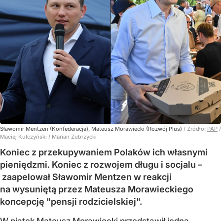
Sławomir Mentzen (Konfederacja), Mateusz Morawiecki (Rozwój Plus)
/ Źródło:
PAP
/
Maciej Kulczyński / Marian Zubrzycki
Koniec z przekupywaniem Polaków ich własnymi
pieniędzmi. Koniec z rozwojem długu i socjalu –
zaapelował Sławomir Mentzen w reakcji
na wysuniętą przez Mateusza Morawieckiego
koncepcję "pensji rodzicielskiej".
W piątek
Mateusz Morawiecki przedstawił
jedną