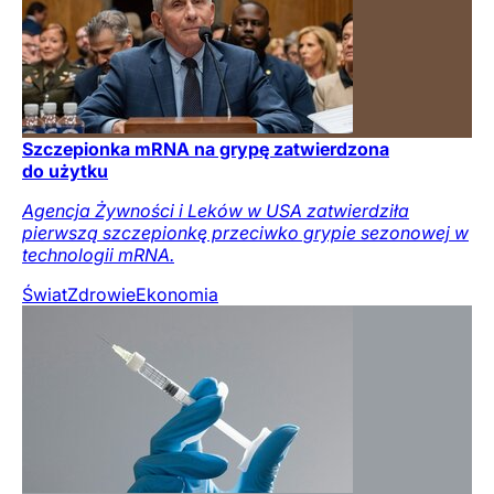
Szczepionka mRNA na grypę zatwierdzona
do użytku
Agencja Żywności i Leków w USA zatwierdziła
pierwszą szczepionkę przeciwko grypie sezonowej w
technologii mRNA.
Świat
Zdrowie
Ekonomia