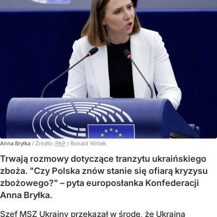
Anna Bryłka
/ Źródło:
PAP
/
Ronald Wittek
Trwają rozmowy dotyczące tranzytu ukraińskiego
zboża. "Czy Polska znów stanie się ofiarą kryzysu
zbożowego?" – pyta europosłanka Konfederacji
Anna Bryłka.
Szef MSZ Ukrainy przekazał w środę, że Ukraina