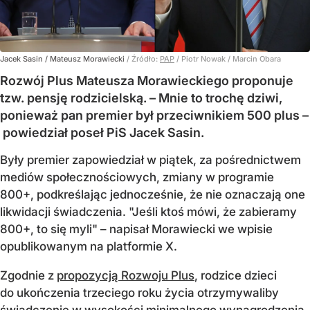
Jacek Sasin / Mateusz Morawiecki
/ Źródło:
PAP
/
Piotr Nowak / Marcin Obara
Rozwój Plus Mateusza Morawieckiego proponuje
tzw. pensję rodzicielską. – Mnie to trochę dziwi,
ponieważ pan premier był przeciwnikiem 500 plus –
powiedział poseł PiS Jacek Sasin.
Były premier zapowiedział w piątek, za pośrednictwem
mediów społecznościowych, zmiany w programie
800+, podkreślając jednocześnie, że nie oznaczają one
likwidacji świadczenia. "Jeśli ktoś mówi, że zabieramy
800+, to się myli" – napisał Morawiecki we wpisie
opublikowanym na platformie X.
Zgodnie z
propozycją Rozwoju Plus
, rodzice dzieci
do ukończenia trzeciego roku życia otrzymywaliby
świadczenie w wysokości minimalnego wynagrodzenia