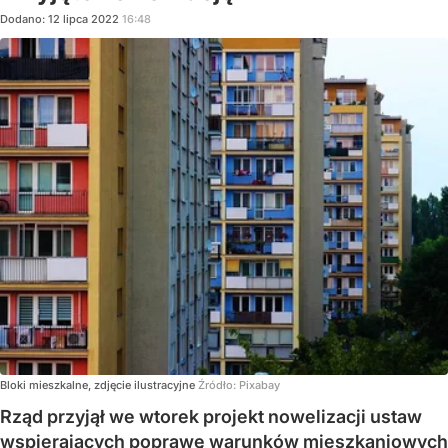
Dodano:
12
lipca
2022
16:48
Bloki mieszkalne, zdjęcie ilustracyjne
Źródło:
Pixabay
Rząd przyjął we wtorek projekt nowelizacji ustaw
wspierających poprawę warunków mieszkaniowych