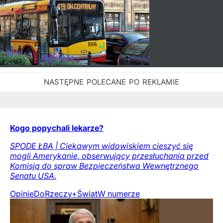
Kogo popychali lekarze?
SPODE ŁBA | Ciekawym widowiskiem cieszyć się
mogli Amerykanie, obserwujący przesłuchania przed
Komisją do spraw Bezpieczeństwa Wewnętrznego
Senatu USA.
Opinie
DoRzeczy+
Świat
W numerze