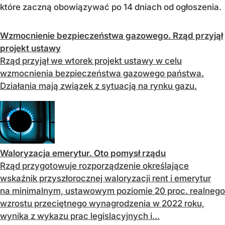
które zaczną obowiązywać po 14 dniach od ogłoszenia.
Wzmocnienie bezpieczeństwa gazowego. Rząd przyjął
projekt ustawy
Rząd przyjął we wtorek projekt ustawy w celu
wzmocnienia bezpieczeństwa gazowego państwa.
Działania mają związek z sytuacją na rynku gazu.
Waloryzacja emerytur. Oto pomysł rządu
Rząd przygotowuje rozporządzenie określające
wskaźnik przyszłorocznej waloryzacji rent i emerytur
na minimalnym, ustawowym poziomie 20 proc. realnego
wzrostu przeciętnego wynagrodzenia w 2022 roku,
wynika z wykazu prac legislacyjnych i...