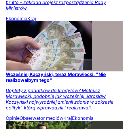
brutto – zakłada projekt rozporządzenia Rady
Ministrów.
Ekonomia
Kraj
Wcześniej Kaczyński, teraz Morawiecki. "Nie
realizowałbym tego"
Dopłaty z podatków do kredytów? Mateusz
Morawiecki, podobnie jak wcześniej Jarosław
Kaczyński najwyraźniej zmienił zdanie w zakresie
polityki, którą wprowadzili i realizowali.
Opinie
Obserwator mediów
Kraj
Ekonomia