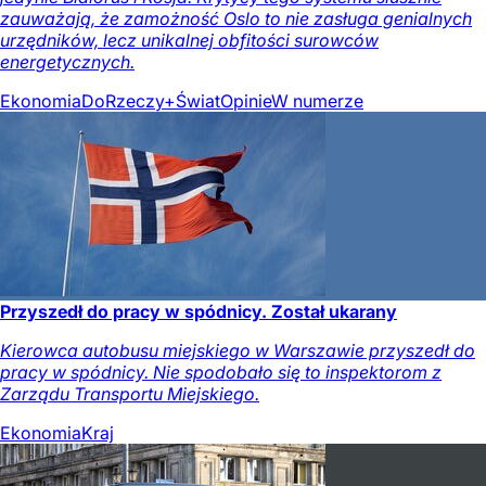
zauważają, że zamożność Oslo to nie zasługa genialnych
urzędników, lecz unikalnej obfitości surowców
energetycznych.
Ekonomia
DoRzeczy+
Świat
Opinie
W numerze
Przyszedł do pracy w spódnicy. Został ukarany
Kierowca autobusu miejskiego w Warszawie przyszedł do
pracy w spódnicy. Nie spodobało się to inspektorom z
Zarządu Transportu Miejskiego.
Ekonomia
Kraj