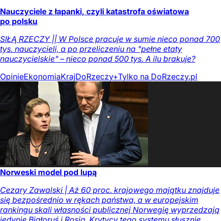
Nauczyciele z łapanki, czyli katastrofa oświatowa
po polsku
SIŁĄ RZECZY || W Polsce pracuje w sumie nieco ponad 700
tys. nauczycieli, a po przeliczeniu na "pełne etaty
nauczycielskie" – nieco ponad 500 tys. A ilu brakuje?
Opinie
Ekonomia
Kraj
DoRzeczy+
Tylko na DoRzeczy.pl
Norweski model pod lupą
Cezary Zawalski | Aż 60 proc. krajowego majątku znajduje
się bezpośrednio w rękach państwa, a w europejskim
rankingu skali własności publicznej Norwegię wyprzedzają
jedynie Białoruś i Rosja. Krytycy tego systemu słusznie