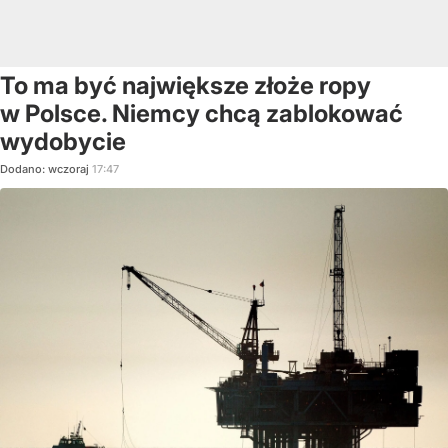
To ma być największe złoże ropy
w Polsce. Niemcy chcą zablokować
wydobycie
Dodano:
wczoraj
17:47