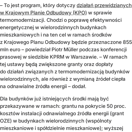
– To jest program, który dotyczy
działań przewidzianych
w Krajowym Planie Odbudowy (KPO)
w sprawie
termomodernizacji. Chodzi o poprawę efektywności
energetycznej w wielorodzinnych budynkach
mieszkaniowych i na ten cel w ramach środków
z Krajowego Planu Odbudowy będzie przeznaczone 855
mln euro – powiedział Piotr Müller podczas konferencji
prasowej w siedzibie KPRM w Warszawie. – W ramach
tej ustawy będą zwiększone granty oraz dopłaty
do działań związanych z termomodernizacją budynków
wielorodzinnych, ale również z wymianą źródeł ciepła
na odnawialne źródła energii – dodał.
Dla budynków już istniejących środki mają być
przekazywane w ramach: grantu na pokrycie 50 proc.
kosztów instalacji odnawialnego źródła energii (grant
OZE) w budynkach wielorodzinnych (wspólnoty
mieszkaniowe i spółdzielnie mieszkaniowe); wyższej