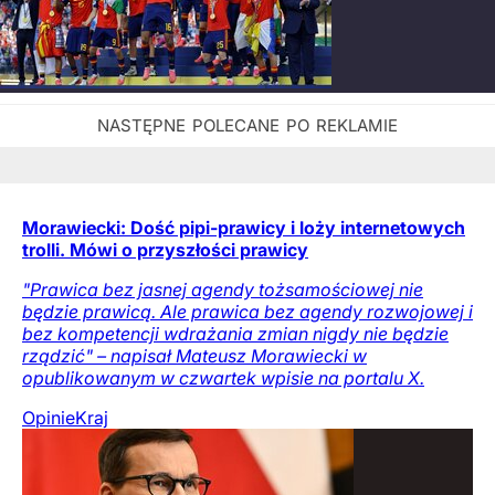
Morawiecki: Dość pipi-prawicy i loży internetowych
trolli. Mówi o przyszłości prawicy
"Prawica bez jasnej agendy tożsamościowej nie
będzie prawicą. Ale prawica bez agendy rozwojowej i
bez kompetencji wdrażania zmian nigdy nie będzie
rządzić" – napisał Mateusz Morawiecki w
opublikowanym w czwartek wpisie na portalu X.
Opinie
Kraj