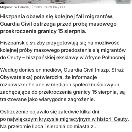
Migranci w Ceucie
/ Źródło:
PAP/EPA
/
EFE
Hiszpania obawia się kolejnej fali migrantów.
Guardia Civil ostrzega przed próbą masowego
przekroczenia granicy 15 sierpnia.
Hiszpańskie służby przygotowują się na możliwość
kolejnej próby masowego przedostania się migrantów
do Ceuty – hiszpańskiej eksklawy w Afryce Północnej.
Według doniesień mediów, Guardia Civil (hiszp. Straż
Obywatelska) potwierdziła, że informacje
rozpowszechniane w mediach społecznościowych,
zachęcające do przekroczenia granicy 15 sierpnia, są
traktowane jako wiarygodne zagrożenie.
Ostrzeżenie pojawiło się zaledwie kilka dni
po
największym kryzysie migracyjnym w historii Ceuty
.
Na przełomie lipca i sierpnia do miasta z...