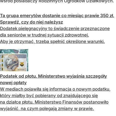
wśród posiadaczy Rodzinnych Ogródków Działkowych.
Ta grupa emerytów dostanie co miesiąc prawie 350 zł.
Sprawdź, czy do niej należysz
Dodatek pielęgnacyjny to świadczenie przeznaczone
dla seniorów w trudnej sytuacji zdrowotnej.
Aby je otrzymać, trzeba spełnić określone warunki.
Podatek od płotu. Ministerstwo wyjaśnia szczegóły
nowej opłaty
W mediach pojawiła się informacja o nowym podatku,
który miałby być pobierany od znajdującego się
na działce płotu. Ministerstwo Finansów postanowiło
wyjaśnić, na czym polegają zmiany w prawie.