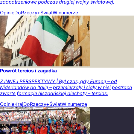
zaopatrzeniowe podczas drugiej wojny światowej.
Opinie
DoRzeczy+
Świat
W numerze
Powrót tercios i zagadka
Z INNEJ PERSPEKTYWY | Był czas, gdy Europę – od
Niderlandów po Italię – przemierzały i siały w niej postrach
zwarte formacje hiszpańskiej piechoty – tercios.
Opinie
Kraj
DoRzeczy+
Świat
W numerze