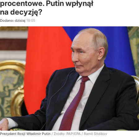
procentowe. Putin wpłynął
na decyzję?
Dodano:
dzisiaj
18:05
Prezydent Rosji Władimir Putin
/ Źródło:
PAP/EPA
/
Ramil Sitdikov