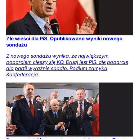
Złe wieści dla PiS. Opublikowano wyniki nowego
sondażu
Z nowego sondażu wynika, że największym
poparciem cieszy się KO. Drugi jest PiS, ale poparcie
dla partii wyraźnie spadło. Podium zamyka
Konfederacja.