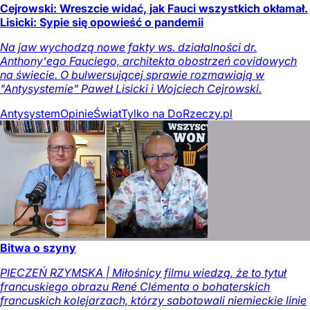
Cejrowski: Wreszcie widać, jak Fauci wszystkich okłamał.
Lisicki: Sypie się opowieść o pandemii
Na jaw wychodzą nowe fakty ws. działalności dr.
Anthony'ego Fauciego, architekta obostrzeń covidowych
na świecie. O bulwersującej sprawie rozmawiają w
"Antysystemie" Paweł Lisicki i Wojciech Cejrowski.
Antysystem
Opinie
Świat
Tylko na DoRzeczy.pl
Bitwa o szyny
PIECZEŃ RZYMSKA | Miłośnicy filmu wiedzą, że to tytuł
francuskiego obrazu René Clémenta o bohaterskich
francuskich kolejarzach, którzy sabotowali niemieckie linie