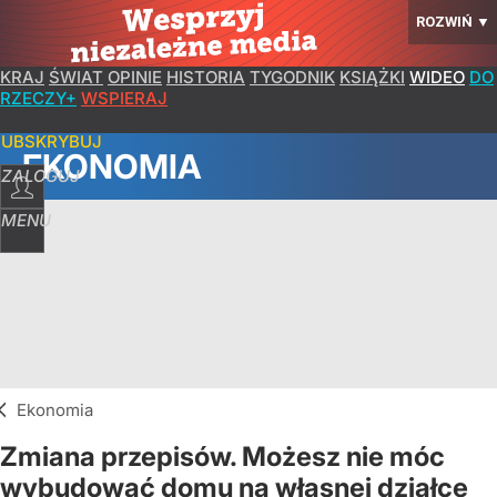
ROZWIŃ
▼
KRAJ
ŚWIAT
OPINIE
HISTORIA
TYGODNIK
KSIĄŻKI
WIDEO
DO
RZECZY+
WSPIERAJ
SUBSKRYBUJ
EKONOMIA
ZALOGUJ
MENU
Ekonomia
Zmiana przepisów. Możesz nie móc
wybudować domu na własnej działce