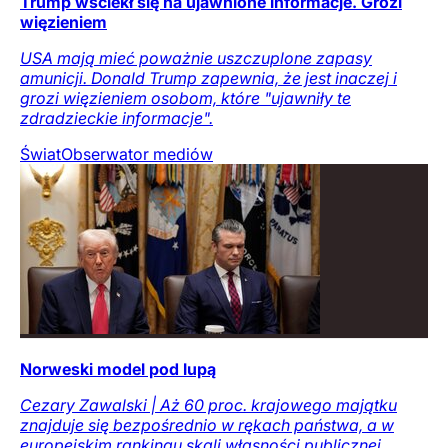
Trump wściekł się na ujawnione informacje. Grozi
więzieniem
USA mają mieć poważnie uszczuplone zapasy
amunicji. Donald Trump zapewnia, że jest inaczej i
grozi więzieniem osobom, które "ujawniły te
zdradzieckie informacje".
Świat
Obserwator mediów
Norweski model pod lupą
Cezary Zawalski | Aż 60 proc. krajowego majątku
znajduje się bezpośrednio w rękach państwa, a w
europejskim rankingu skali własności publicznej