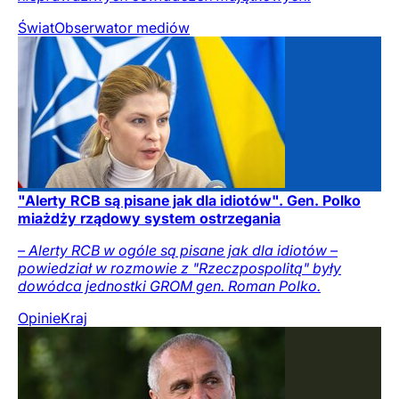
Świat
Obserwator mediów
"Alerty RCB są pisane jak dla idiotów". Gen. Polko
miażdży rządowy system ostrzegania
– Alerty RCB w ogóle są pisane jak dla idiotów –
powiedział w rozmowie z "Rzeczpospolitą" były
dowódca jednostki GROM gen. Roman Polko.
Opinie
Kraj