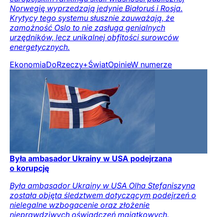
Norwegię wyprzedzają jedynie Białoruś i Rosja.
Krytycy tego systemu słusznie zauważają, że
zamożność Oslo to nie zasługa genialnych
urzędników, lecz unikalnej obfitości surowców
energetycznych.
Ekonomia
DoRzeczy+
Świat
Opinie
W numerze
Była ambasador Ukrainy w USA podejrzana
o korupcję
Była ambasador Ukrainy w USA Olha Stefaniszyna
została objęta śledztwem dotyczącym podejrzeń o
nielegalne wzbogacenie oraz złożenie
nieprawdziwych oświadczeń majątkowych.