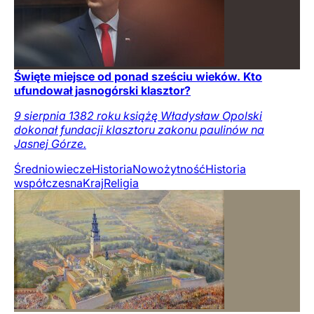
Święte miejsce od ponad sześciu wieków. Kto
ufundował jasnogórski klasztor?
9 sierpnia 1382 roku książę Władysław Opolski
dokonał fundacji klasztoru zakonu paulinów na
Jasnej Górze.
Średniowiecze
Historia
Nowożytność
Historia
współczesna
Kraj
Religia