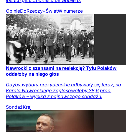
losach gen. Charles’a de Gaulle’a.
Opinie
DoRzeczy+
Świat
W numerze
Nawrocki z szansami na reelekcję? Tylu Polaków
oddałoby na niego głos
Gdyby wybory prezydenckie odbywały się teraz, na
Karola Nawrockiego zagłosowałoby 38,6 proc.
Polaków – wynika z najnowszego sondażu.
Sondaż
Kraj