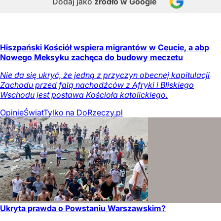
Dodaj jako
źródło w Google
Hiszpański Kościół wspiera migrantów w Ceucie, a abp
Nowego Meksyku zachęca do budowy meczetu
Nie da się ukryć, że jedną z przyczyn obecnej kapitulacji
Zachodu przed falą nachodźców z Afryki i Bliskiego
Wschodu jest postawa Kościoła katolickiego.
Opinie
Świat
Tylko na DoRzeczy.pl
Ukryta prawda o Powstaniu Warszawskim?