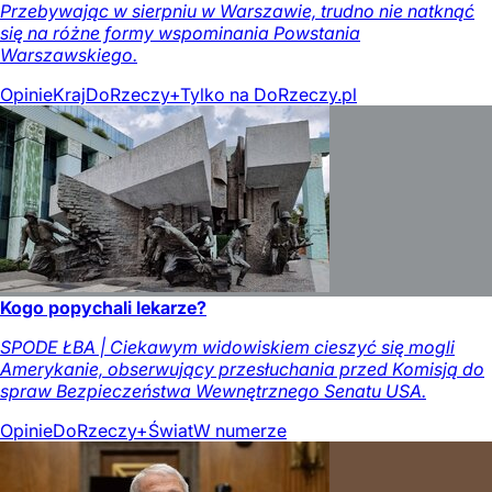
Przebywając w sierpniu w Warszawie, trudno nie natknąć
się na różne formy wspominania Powstania
Warszawskiego.
Opinie
Kraj
DoRzeczy+
Tylko na DoRzeczy.pl
Kogo popychali lekarze?
SPODE ŁBA | Ciekawym widowiskiem cieszyć się mogli
Amerykanie, obserwujący przesłuchania przed Komisją do
spraw Bezpieczeństwa Wewnętrznego Senatu USA.
Opinie
DoRzeczy+
Świat
W numerze