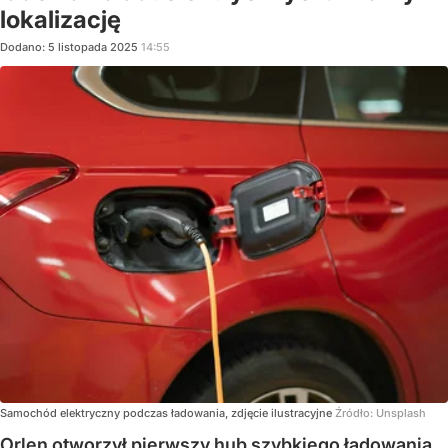
lokalizację
Dodano:
5
listopada
2025
14:55
Samochód elektryczny podczas ładowania, zdjęcie ilustracyjne
Źródło:
Unsplash
Orlen otworzył pierwszy hub szybkiego ładowania