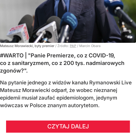
Mateusz Morawiecki, były premier
/ Źródło:
PAP
/
Marcin Obara
#WARTO | "Panie Premierze, co z COVID-19,
co z sanitaryzmem, co z 200 tys. nadmiarowych
zgonów?".
Na pytanie jednego z widzów kanału Rymanowski Live
Mateusz Morawiecki odparł, że wobec nieznanej
epidemii musiał zaufać epidemiologom, jedynym
wówczas w Polsce znanym autorytetom.
CZYTAJ DALEJ