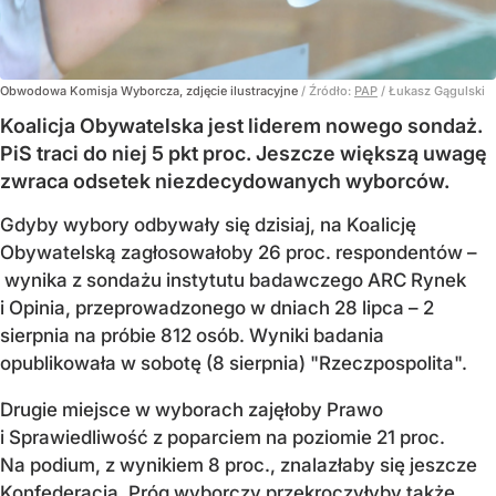
Obwodowa Komisja Wyborcza, zdjęcie ilustracyjne
/ Źródło:
PAP
/
Łukasz Gągulski
Koalicja Obywatelska jest liderem nowego sondaż.
PiS traci do niej 5 pkt proc. Jeszcze większą uwagę
zwraca odsetek niezdecydowanych wyborców.
Gdyby wybory odbywały się dzisiaj, na Koalicję
Obywatelską zagłosowałoby 26 proc. respondentów –
wynika z sondażu instytutu badawczego ARC Rynek
i Opinia, przeprowadzonego w dniach 28 lipca – 2
sierpnia na próbie 812 osób. Wyniki badania
opublikowała w sobotę (8 sierpnia) "Rzeczpospolita".
Drugie miejsce w wyborach zajęłoby Prawo
i Sprawiedliwość z poparciem na poziomie 21 proc.
Na podium, z wynikiem 8 proc., znalazłaby się jeszcze
Konfederacja. Próg wyborczy przekroczyłyby także