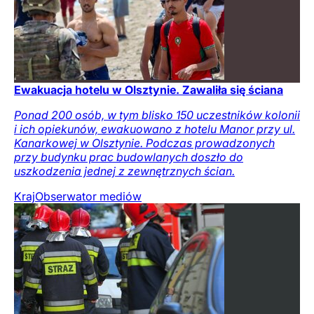
Ewakuacja hotelu w Olsztynie. Zawaliła się ściana
Ponad 200 osób, w tym blisko 150 uczestników kolonii
i ich opiekunów, ewakuowano z hotelu Manor przy ul.
Kanarkowej w Olsztynie. Podczas prowadzonych
przy budynku prac budowlanych doszło do
uszkodzenia jednej z zewnętrznych ścian.
Kraj
Obserwator mediów