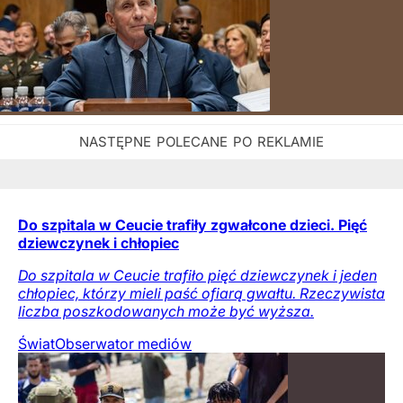
Do szpitala w Ceucie trafiły zgwałcone dzieci. Pięć
dziewczynek i chłopiec
Do szpitala w Ceucie trafiło pięć dziewczynek i jeden
chłopiec, którzy mieli paść ofiarą gwałtu. Rzeczywista
liczba poszkodowanych może być wyższa.
Świat
Obserwator mediów