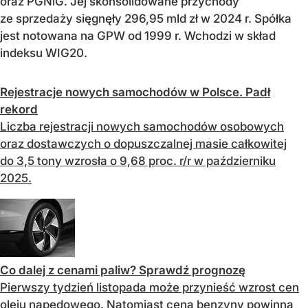
oraz PGNiG. Jej skonsolidowane przychody
ze sprzedaży sięgnęły 296,95 mld zł w 2024 r. Spółka
jest notowana na GPW od 1999 r. Wchodzi w skład
indeksu WIG20.
Rejestracje nowych samochodów w Polsce. Padł
rekord
Liczba rejestracji nowych samochodów osobowych
oraz dostawczych o dopuszczalnej masie całkowitej
do 3,5 tony wzrosła o 9,68 proc. r/r w październiku
2025.
Co dalej z cenami paliw? Sprawdź prognozę
Pierwszy tydzień listopada może przynieść wzrost cen
oleju napędowego. Natomiast cena benzyny powinna