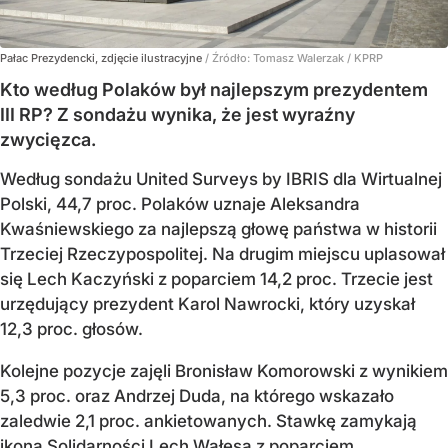
Pałac Prezydencki, zdjęcie ilustracyjne
/ Źródło:
Tomasz Walerzak / KPRP
Kto według Polaków był najlepszym prezydentem
III RP? Z sondażu wynika, że jest wyraźny
zwycięzca.
Według sondażu United Surveys by IBRIS dla Wirtualnej
Polski, 44,7 proc. Polaków uznaje Aleksandra
Kwaśniewskiego za najlepszą głowę państwa w historii
Trzeciej Rzeczypospolitej. Na drugim miejscu uplasował
się Lech Kaczyński z poparciem 14,2 proc. Trzecie jest
urzędujący prezydent Karol Nawrocki, który uzyskał
12,3 proc. głosów.
Kolejne pozycje zajęli Bronisław Komorowski z wynikiem
5,3 proc. oraz Andrzej Duda, na którego wskazało
zaledwie 2,1 proc. ankietowanych. Stawkę zamykają
ikona Solidarności Lech Wałęsa z poparciem