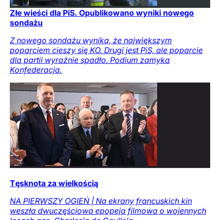
Złe wieści dla PiS. Opublikowano wyniki nowego
sondażu
Z nowego sondażu wynika, że największym
poparciem cieszy się KO. Drugi jest PiS, ale poparcie
dla partii wyraźnie spadło. Podium zamyka
Konfederacja.
Tęsknota za wielkością
NA PIERWSZY OGIEŃ | Na ekrany francuskich kin
weszła dwuczęściowa epopeja filmowa o wojennych