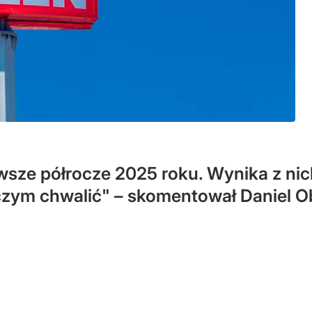
rwsze półrocze 2025 roku. Wynika z nic
ę czym chwalić" – skomentował Daniel O