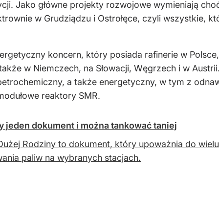
ycji. Jako główne projekty rozwojowe wymieniają choć
trownie w Grudziądzu i Ostrołęce, czyli wszystkie, k
energetyczny koncern, który posiada rafinerie w Polsce,
także w Niemczech, na Słowacji, Węgrzech i w Austr
etrochemiczny, a także energetyczny, w tym z odnawia
, modułowe reaktory SMR.
zy jeden dokument i można tankować taniej
Dużej Rodziny to dokument, który upoważnia do wielu
ania paliw na wybranych stacjach.