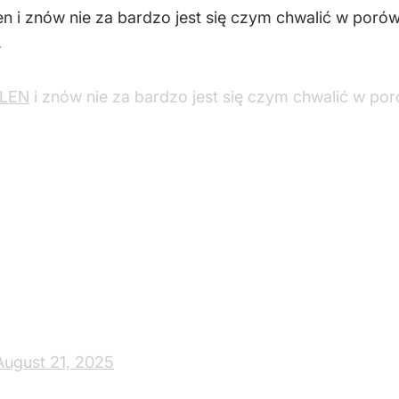
n i znów nie za bardzo jest się czym chwalić w porówn
.
LEN
i znów nie za bardzo jest się czym chwalić w por
August 21, 2025