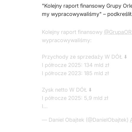
"Kolejny raport finansowy Grupy Orle
my wypracowywaliśmy" – podkreślił
Kolejny raport finansowy
@GrupaOR
wypracowywaliśmy:
Przychody ze sprzedaży W DÓŁ ⬇️
I półrocze 2025: 134 mld zł
I półrocze 2023: 185 mld zł
Zysk netto W DÓŁ ⬇️
I półrocze 2025: 5,9 mld zł
I…
— Daniel Obajtek (@DanielObajtek)