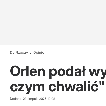
Do Rzeczy
/
Opinie
Orlen podał wyn
czym chwalić"
Dodano:
21
sierpnia
2025
10:08