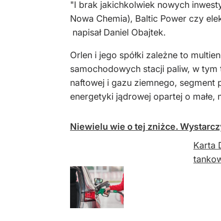
"I brak jakichkolwiek nowych inwest
Nowa Chemia), Baltic Power czy elek
napisał Daniel Obajtek.
Orlen i jego spółki zależne to multi
samochodowych stacji paliw, w tym 
naftowej i gazu ziemnego, segment p
energetyki jądrowej opartej o małe
Niewielu wie o tej zniżce. Wystarc
Karta 
tankow