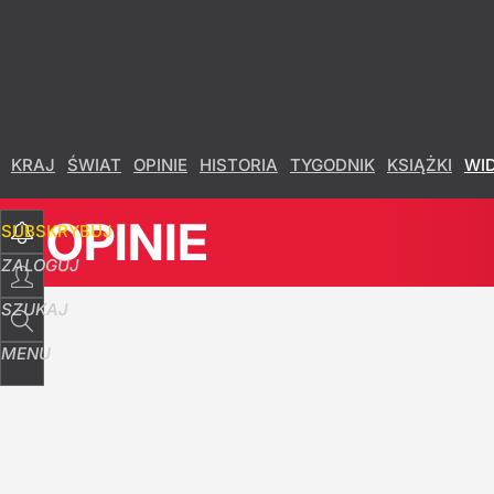
Udostępnij
10
Skomentuj
KRAJ
ŚWIAT
OPINIE
HISTORIA
TYGODNIK
KSIĄŻKI
WI
OPINIE
SUBSKRYBUJ
ZALOGUJ
SZUKAJ
MENU