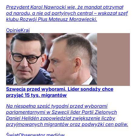
Prezydent Karol Nawrocki wie, że mandat otrzymał
od narodu, a nie od partyjnych central – wskazał szef
klubu Rozwój Plus Mateusz Morawiecki.
Opinie
Kraj
Szwecja przed wyborami. Lider sondaży chce
przyjąć 15 tys. migrantów
Na niespełna sześć tygodni przed wyborami
parlamentarnymi w Szwecji lider Partii Zielonych
Daniel Helldén zapowiedział zwiększenie liczby
przyjmowanych migrantów oraz podwyżki cen paliw.
Świat
Obserwator mediów