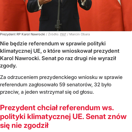
Prezydent RP Karol Nawrocki
/ Źródło:
PAP
/
Marcin Obara
Nie będzie referendum w sprawie polityki
klimatycznej UE, o które wnioskował prezydent
Karol Nawrocki. Senat po raz drugi nie wyraził
zgody.
Za odrzuceniem prezydenckiego wniosku w sprawie
referendum zagłosowało 59 senatorów, 32 było
przeciw, a jeden wstrzymał się od głosu.
Prezydent chciał referendum ws.
polityki klimatycznej UE. Senat znów
się nie zgodził