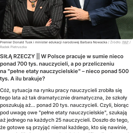
Premier Donald Tusk i minister edukacji narodowej Barbara Nowacka
/ Źródło:
PAP
/
Radek Pietruszka
SIŁĄ RZECZY || W Polsce pracuje w sumie nieco
ponad 700 tys. nauczycieli, a po przeliczeniu
na "pełne etaty nauczycielskie" – nieco ponad 500
tys. A ilu brakuje?
Cóż, sytuacja na rynku pracy nauczycieli zrobiła się
tego lata aż tak dramatycznie dramatyczna, że szkoły
poszukują aż… ponad 20 tys. nauczycieli. Czyli, biorąc
pod uwagę owe "pełne etaty nauczycielskie", szukają
aż jednego na każdych 25 nauczycieli. Doszło do tego,
że gotowe są przyjąć niemal każdego, kto się nawinie,