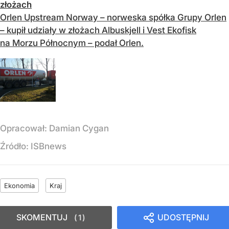
złożach
Orlen Upstream Norway – norweska spółka Grupy Orlen
– kupił udziały w złożach Albuskjell i Vest Ekofisk
na Morzu Północnym – podał Orlen.
Opracował:
Damian Cygan
Źródło:
ISBnews
Ekonomia
Kraj
SKOMENTUJ
UDOSTĘPNIJ
1