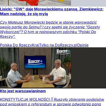
Lisicki: "GW" daje Morawieckiemu szansę. Ziemkiewicz:
Mam nadzieję, że się mylą
Czy Mateusz Morawiecki będzie w stanie wprowadzić
swoją partię do Sejmu? I czy spełni się życzenie "Gazety
Wyborczej"? O tym w najnowszym odcinku "Polski Do
Rzeczy".
Polska Do Rzeczy
Kraj
Tylko na DoRzeczy.pl
Opinie
Kto jest warszawianinem
KONSTYTUCJA WOLNOŚCI || Ruszyło zbieranie podpisów
pod wnioskiem o referendum w sprawie odwołania pana