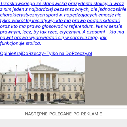
Trzaskowskiego ze stanowiska prezydenta stolicy, a wraz
z nim jeden z najbardziej bezsensownych, ale jednocześnie
charakterystycznych sporów, napędzających emocje nie
tylko wokół tej inicjatywy: kto ma prawo podpis składać
oraz kto ma prawo głosować w referendum. Nie w sensie
prawnym, lecz, by tak rzec, etycznym. A czasami – kto ma
nawet prawo wypowiadać się w sprawie tego, jak
funkcjonuje stolica.
Opinie
Kraj
DoRzeczy+
Tylko na DoRzeczy.pl