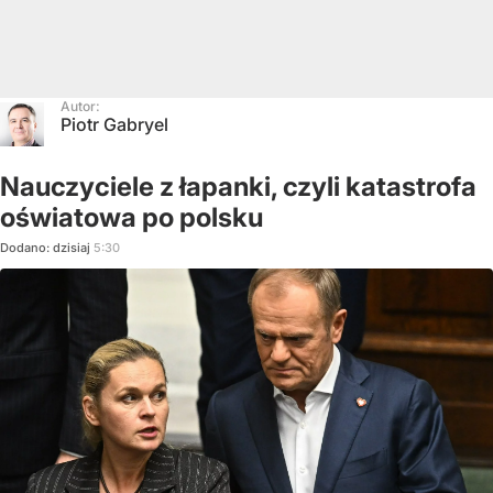
Autor:
Piotr Gabryel
Nauczyciele z łapanki, czyli katastrofa
oświatowa po polsku
Dodano:
dzisiaj
5:30