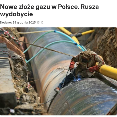
Nowe złoże gazu w Polsce. Rusza
wydobycie
Dodano:
29
grudnia
2025
15:12