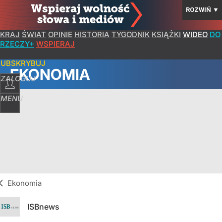
ROZWIŃ
▼
KRAJ
ŚWIAT
OPINIE
HISTORIA
TYGODNIK
KSIĄŻKI
WIDEO
DO
RZECZY+
WSPIERAJ
SUBSKRYBUJ
EKONOMIA
ZALOGUJ
MENU
Ekonomia
ISBnews