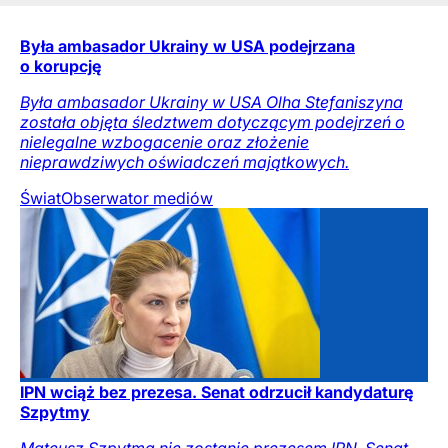
Była ambasador Ukrainy w USA podejrzana
o korupcję
Była ambasador Ukrainy w USA Olha Stefaniszyna
została objęta śledztwem dotyczącym podejrzeń o
nielegalne wzbogacenie oraz złożenie
nieprawdziwych oświadczeń majątkowych.
Świat
Obserwator mediów
IPN wciąż bez prezesa. Senat odrzucił kandydaturę
Szpytmy
Mateusz Szpytma nie zostanie prezesem IPN. Senat