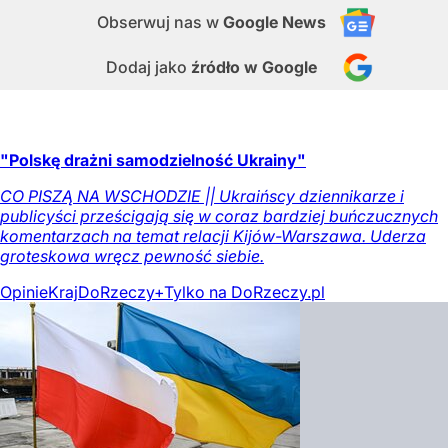
Obserwuj nas
w
Google News
Dodaj jako
źródło w Google
"Polskę drażni samodzielność Ukrainy"
CO PISZĄ NA WSCHODZIE || Ukraińscy dziennikarze i
publicyści prześcigają się w coraz bardziej buńczucznych
komentarzach na temat relacji Kijów-Warszawa. Uderza
groteskowa wręcz pewność siebie.
Opinie
Kraj
DoRzeczy+
Tylko na DoRzeczy.pl