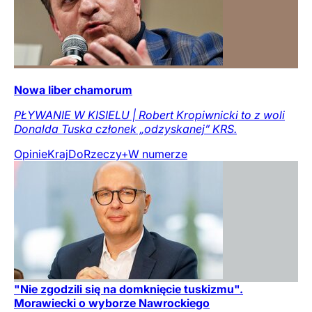
Nowa liber chamorum
PŁYWANIE W KISIELU | Robert Kropiwnicki to z woli
Donalda Tuska członek „odzyskanej” KRS.
Opinie
Kraj
DoRzeczy+
W numerze
"Nie zgodzili się na domknięcie tuskizmu".
Morawiecki o wyborze Nawrockiego