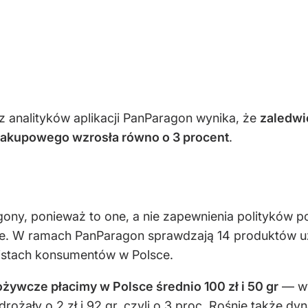
 analityków aplikacji PanParagon wynika, że
zaledwi
zakupowego wzrosła równo o 3 procent
.
ony, ponieważ to one, a nie zapewnienia polityków po
ze. W ramach PanParagon sprawdzają 14 produktów 
listach konsumentów w Polsce.
ywcze płacimy w Polsce średnio 100 zł i 50 gr
— wyn
rożały o 2 zł i 92 gr, czyli o 3 proc. Rośnie także d