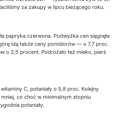
płaciliśmy za zakupy w lipcu bieżącego roku.
żała papryka czerwona. Podwyżka cen sięgnęła
W górę idą także ceny pomidorów — o 7,7 proc.
ew o 2,5 procent. Podrożało też mleko, pierś
witaminy C, potaniały o 5,8 proc. Kolejny
c. mniej, co choć w minimalnym stopniu
ygodnia potaniały.