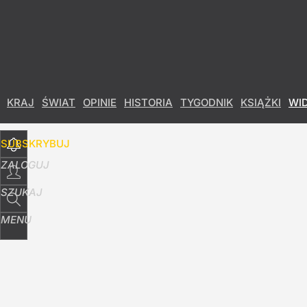
Udostępnij
35
Skomentuj
KRAJ
ŚWIAT
OPINIE
HISTORIA
TYGODNIK
KSIĄŻKI
WI
SUBSKRYBUJ
ZALOGUJ
SZUKAJ
MENU