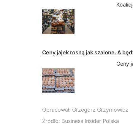
Koalic
Ceny jajek rosną jak szalone. A będ
Ceny j
Opracował:
Grzegorz Grzymowicz
Źródło:
Business Insider Polska