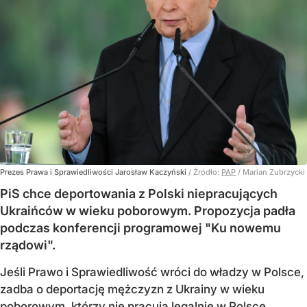
Prezes Prawa i Sprawiedliwości Jarosław Kaczyński
/ Źródło:
PAP
/
Marian Zubrzycki
PiS chce deportowania z Polski niepracujących
Ukraińców w wieku poborowym. Propozycja padła
podczas konferencji programowej "Ku nowemu
rządowi".
Jeśli Prawo i Sprawiedliwość wróci do władzy w Polsce,
zadba o deportację mężczyzn z Ukrainy w wieku
poborowym, którzy nie pracują legalnie w Polsce.