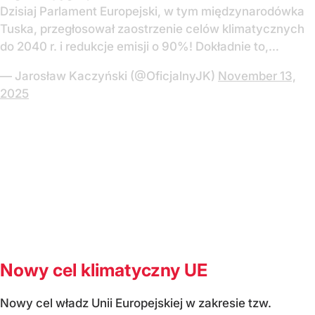
Dzisiaj Parlament Europejski, w tym międzynarodówka
Tuska, przegłosował zaostrzenie celów klimatycznych
do 2040 r. i redukcje emisji o 90%! Dokładnie to,…
— Jarosław Kaczyński (@OficjalnyJK)
November 13,
2025
Nowy cel klimatyczny UE
Nowy cel władz Unii Europejskiej w zakresie tzw.