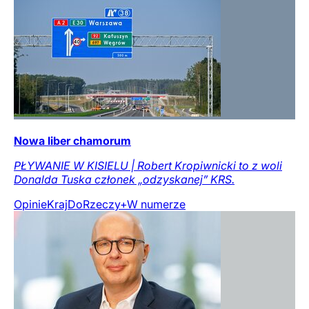
Nowa liber chamorum
PŁYWANIE W KISIELU | Robert Kropiwnicki to z woli
Donalda Tuska członek „odzyskanej” KRS.
Opinie
Kraj
DoRzeczy+
W numerze