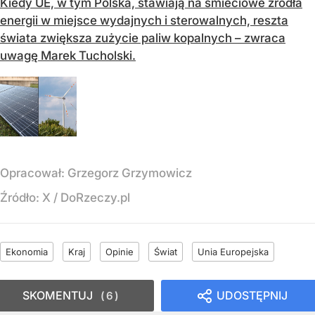
Kiedy UE, w tym Polska, stawiają na śmieciowe źródła
energii w miejsce wydajnych i sterowalnych, reszta
świata zwiększa zużycie paliw kopalnych – zwraca
uwagę Marek Tucholski.
Opracował:
Grzegorz Grzymowicz
Źródło:
X
/
DoRzeczy.pl
Ekonomia
Kraj
Opinie
Świat
Unia Europejska
SKOMENTUJ
UDOSTĘPNIJ
6