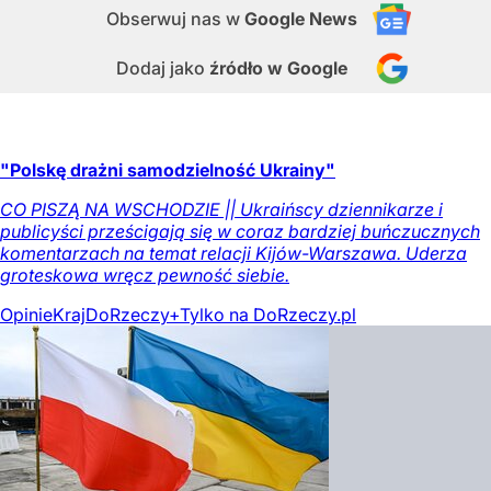
Obserwuj nas
w
Google News
Dodaj jako
źródło w Google
"Polskę drażni samodzielność Ukrainy"
CO PISZĄ NA WSCHODZIE || Ukraińscy dziennikarze i
publicyści prześcigają się w coraz bardziej buńczucznych
komentarzach na temat relacji Kijów-Warszawa. Uderza
groteskowa wręcz pewność siebie.
Opinie
Kraj
DoRzeczy+
Tylko na DoRzeczy.pl