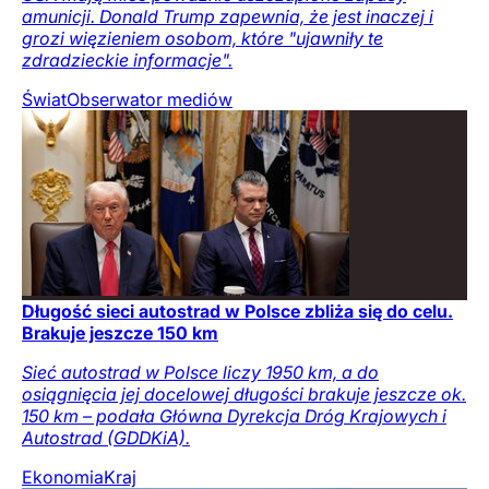
amunicji. Donald Trump zapewnia, że jest inaczej i
grozi więzieniem osobom, które "ujawniły te
zdradzieckie informacje".
Świat
Obserwator mediów
Długość sieci autostrad w Polsce zbliża się do celu.
Brakuje jeszcze 150 km
Sieć autostrad w Polsce liczy 1950 km, a do
osiągnięcia jej docelowej długości brakuje jeszcze ok.
150 km – podała Główna Dyrekcja Dróg Krajowych i
Autostrad (GDDKiA).
Ekonomia
Kraj