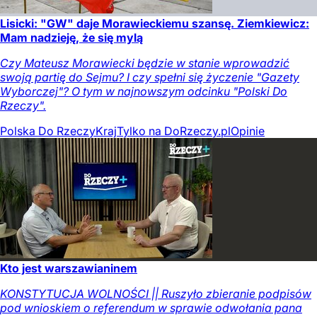
Lisicki: "GW" daje Morawieckiemu szansę. Ziemkiewicz:
Mam nadzieję, że się mylą
Czy Mateusz Morawiecki będzie w stanie wprowadzić
swoją partię do Sejmu? I czy spełni się życzenie "Gazety
Wyborczej"? O tym w najnowszym odcinku "Polski Do
Rzeczy".
Polska Do Rzeczy
Kraj
Tylko na DoRzeczy.pl
Opinie
Kto jest warszawianinem
KONSTYTUCJA WOLNOŚCI || Ruszyło zbieranie podpisów
pod wnioskiem o referendum w sprawie odwołania pana