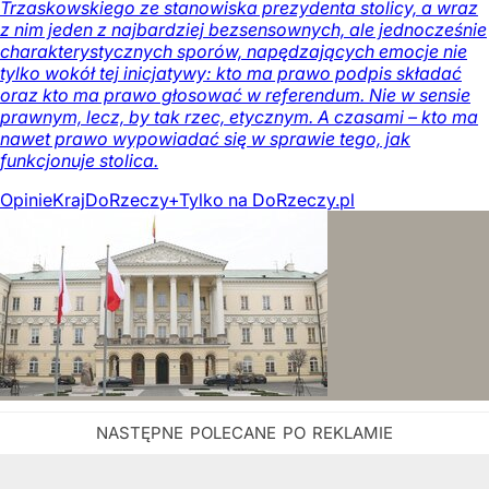
Trzaskowskiego ze stanowiska prezydenta stolicy, a wraz
z nim jeden z najbardziej bezsensownych, ale jednocześnie
charakterystycznych sporów, napędzających emocje nie
tylko wokół tej inicjatywy: kto ma prawo podpis składać
oraz kto ma prawo głosować w referendum. Nie w sensie
prawnym, lecz, by tak rzec, etycznym. A czasami – kto ma
nawet prawo wypowiadać się w sprawie tego, jak
funkcjonuje stolica.
Opinie
Kraj
DoRzeczy+
Tylko na DoRzeczy.pl