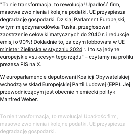
"To nie transformacja, to rewolucja! Upadłość firm,
masowe zwolnienia i kolejne podatki. UE przyspiesza
degradację gospodarki. Dzisiaj Parlament Europejski,
w tym międzynarodówka Tuska, przegłosował
zaostrzenie celów klimatycznych do 2040 r. i redukcje
emisji o 90%! Dokładnie to, za czym
lobbowała w UE
minister Zielińska w styczniu 2024
r. I to są jedyne
europejskie «sukcesy» tego rządu" – czytamy na profilu
prezesa PiS na X.
W europarlamencie deputowani Koalicji Obywatelskiej
wchodzą w skład Europejskiej Partii Ludowej (EPP). Jej
przewodniczącym jest obecnie niemiecki polityk
Manfred Weber.
To nie transformacja, to rewolucja! Upadłość firm,
masowe zwolnienia i kolejne podatki. UE przyspiesza
degradację gospodarki.