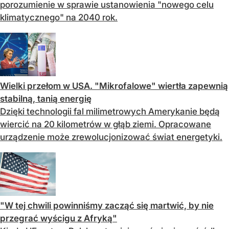
porozumienie w sprawie ustanowienia "nowego celu
klimatycznego" na 2040 rok.
Wielki przełom w USA. "Mikrofalowe" wiertła zapewnią
stabilną, tanią energię
Dzięki technologii fal milimetrowych Amerykanie będą
wiercić na 20 kilometrów w głąb ziemi. Opracowane
urządzenie może zrewolucjonizować świat energetyki.
"W tej chwili powinniśmy zacząć się martwić, by nie
przegrać wyścigu z Afryką"