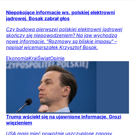
Niepokojące informacje ws. polskiej elektrowni
jądrowej. Bosak zabrał głos
Czy budowa pierwszej polskiej elektrowni jądrowej
skończy się niepowodzeniem? Na jaw wychodzą
nowe informacje. "Rozmowy są bliskie impasu” –
napisał wicemarszałek Krzysztof Bosak.
Ekonomia
Kraj
Świat
Opinie
Trump wściekł się na ujawnione informacje. Grozi
więzieniem
USA mają mieć poważnie uszczuplone zapasy