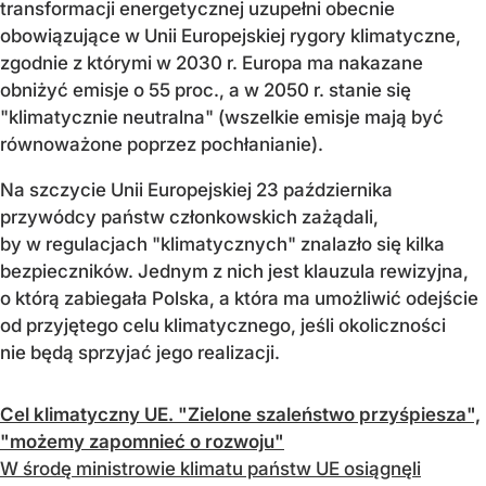
transformacji energetycznej uzupełni obecnie
obowiązujące w Unii Europejskiej rygory klimatyczne,
zgodnie z którymi w 2030 r. Europa ma nakazane
obniżyć emisje o 55 proc., a w 2050 r. stanie się
"klimatycznie neutralna" (wszelkie emisje mają być
równoważone poprzez pochłanianie).
Na szczycie Unii Europejskiej 23 października
przywódcy państw członkowskich zażądali,
by w regulacjach "klimatycznych" znalazło się kilka
bezpieczników. Jednym z nich jest klauzula rewizyjna,
o którą zabiegała Polska, a która ma umożliwić odejście
od przyjętego celu klimatycznego, jeśli okoliczności
nie będą sprzyjać jego realizacji.
Cel klimatyczny UE. "Zielone szaleństwo przyśpiesza",
"możemy zapomnieć o rozwoju"
W środę ministrowie klimatu państw UE osiągnęli