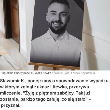
Tragicznie zmarły poseł Łukasz Litewka
/ Źródło:
PAP
/
Leszek Szymański
Sławomir K., podejrzany o spowodowanie wypadku,
w którym zginął Łukasz Litewka, przerywa
milczenie. "Żyję z piętnem zabójcy. Tak już
zostanie, bardzo tego żałuję, co się stało" –
przyznał.