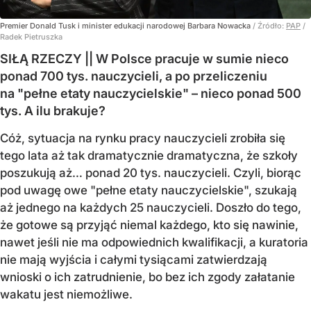
Premier Donald Tusk i minister edukacji narodowej Barbara Nowacka
/ Źródło:
PAP
/
Radek Pietruszka
SIŁĄ RZECZY || W Polsce pracuje w sumie nieco
ponad 700 tys. nauczycieli, a po przeliczeniu
na "pełne etaty nauczycielskie" – nieco ponad 500
tys. A ilu brakuje?
Cóż, sytuacja na rynku pracy nauczycieli zrobiła się
tego lata aż tak dramatycznie dramatyczna, że szkoły
poszukują aż… ponad 20 tys. nauczycieli. Czyli, biorąc
pod uwagę owe "pełne etaty nauczycielskie", szukają
aż jednego na każdych 25 nauczycieli. Doszło do tego,
że gotowe są przyjąć niemal każdego, kto się nawinie,
nawet jeśli nie ma odpowiednich kwalifikacji, a kuratoria
nie mają wyjścia i całymi tysiącami zatwierdzają
wnioski o ich zatrudnienie, bo bez ich zgody załatanie
wakatu jest niemożliwe.