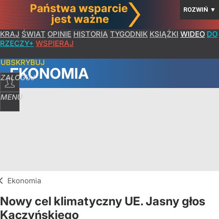
ROZWIŃ
▼
KRAJ
ŚWIAT
OPINIE
HISTORIA
TYGODNIK
KSIĄŻKI
WIDEO
DO
RZECZY+
WSPIERAJ
SUBSKRYBUJ
EKONOMIA
ZALOGUJ
MENU
Ekonomia
Nowy cel klimatyczny UE. Jasny głos
Kaczyńskiego