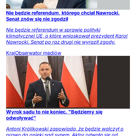
Nie będzie referendum, którego chciał Nawrocki.
Senat znów się nie zgodził
Nie będzie referendum w sprawie polityki
klimatycznej UE, o które wnioskował prezydent Karol
Nawrocki. Senat po raz drugi nie wyraził zgody.
Kraj
Obserwator mediów
Wyrok sądu to nie koniec. "Będziemy się
odwoływać"
Antoni Królikowski zapowiada, że będzie walczył o
prawo do opieki nad synem. Aktor odwoła się od