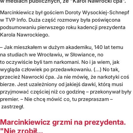
w mediach publicznych, że "Karol Nawrocki ćpa".
Marcinkiewicz był gościem Doroty Wysockiej-Schnepf
w TVP Info. Duża część rozmowy była poświęcona
podsumowaniu pierwszego roku kadencji prezydenta
Karola Nawrockiego.
– Jak mieszkałem w dużym akademiku, 140 lat temu
na studiach we Wrocławiu, w Słowiance, no
to oczywiście byli tam narkomani. No i ja wiem, jak
wygląda człowiek po przedawkowaniu. (...) No tak,
przecież Nawrocki ćpa. Ja nie mówię, że narkotyki coś
bierze. Jest uzależniony od jakiejś dawki, którą musi
przyjmować częściej niż co godzinę – przekonywał były
premier. – Nie chcę mówić co, tu przepraszam –
zastrzegł.
Marcinkiewicz grzmi na prezydenta.
"Nie zrobił...