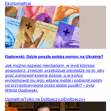
Ekonomia
Kraj
Gadowski: Gdzie poszła polska pomoc na Ukrainie?
Jak można nazwać mechanizm, w myśl którego
gospodarz, żywiciel, przekazuje pieniądze na to, aby
gość zajmował kolejne pokoje, a w końcu
wynajmował mu jego własne meble i pobierał opłaty
za przygotowywane przez siebie posiłki? – pyta
Witold Gadowski.
Opinie
Kraj
Tylko na DoRzeczy.pl
DoRzeczy+