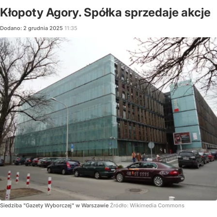
Kłopoty Agory. Spółka sprzedaje akcje
Dodano:
2
grudnia
2025
11:35
Siedziba "Gazety Wyborczej" w Warszawie
Źródło:
Wikimedia Commons