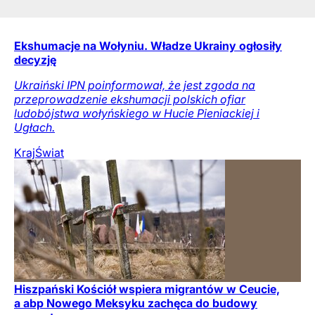
Ekshumacje na Wołyniu. Władze Ukrainy ogłosiły
decyzję
Ukraiński IPN poinformował, że jest zgoda na
przeprowadzenie ekshumacji polskich ofiar
ludobójstwa wołyńskiego w Hucie Pieniackiej i
Ugłach.
Kraj
Świat
Hiszpański Kościół wspiera migrantów w Ceucie,
a abp Nowego Meksyku zachęca do budowy