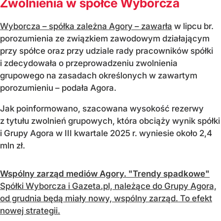
Zwolnienia w spółce Wyborcza
Wyborcza – spółka zależna Agory – zawarła
w lipcu br.
porozumienia ze związkiem zawodowym działającym
przy spółce oraz przy udziale rady pracowników spółki
i zdecydowała o przeprowadzeniu zwolnienia
grupowego na zasadach określonych w zawartym
porozumieniu – podała Agora.
Jak poinformowano, szacowana wysokość rezerwy
z tytułu zwolnień grupowych, która obciąży wynik spółki
i Grupy Agora w III kwartale 2025 r. wyniesie około 2,4
mln zł.
Wspólny zarząd mediów Agory. "Trendy spadkowe"
Spółki Wyborcza i Gazeta.pl, należące do Grupy Agora,
od grudnia będą miały nowy, wspólny zarząd. To efekt
nowej strategii.