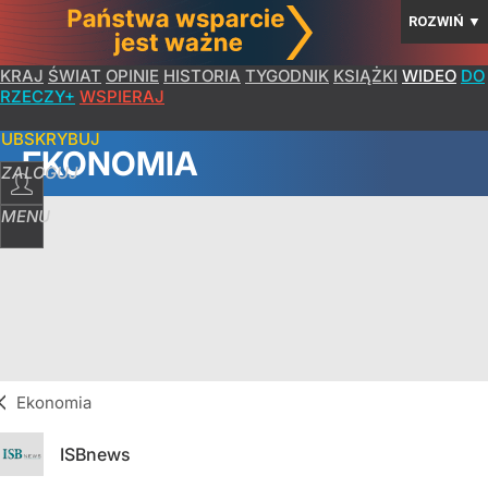
ROZWIŃ
▼
KRAJ
ŚWIAT
OPINIE
HISTORIA
TYGODNIK
KSIĄŻKI
WIDEO
DO
RZECZY+
WSPIERAJ
SUBSKRYBUJ
EKONOMIA
ZALOGUJ
MENU
Ekonomia
ISBnews