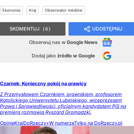
Ekonomia
Kraj
Obserwator mediów
SKOMENTUJ
UDOSTĘPNIJ
6
Obserwuj nas
w
Google News
Dodaj jako
źródło w Google
Czarnek: Konieczny pokój na prawicy
Z Przemysławem Czarnkiem, prawnikiem, profesorem
Katolickiego Uniwersytetu Lubelskiego, wiceprezesem
Prawa i Sprawiedliwości, oficjalnym kandydatem PiS na
premiera rozmawia Ryszard Gromadzki.
Opinie
Kraj
DoRzeczy+
W numerze
Tylko na DoRzeczy.pl