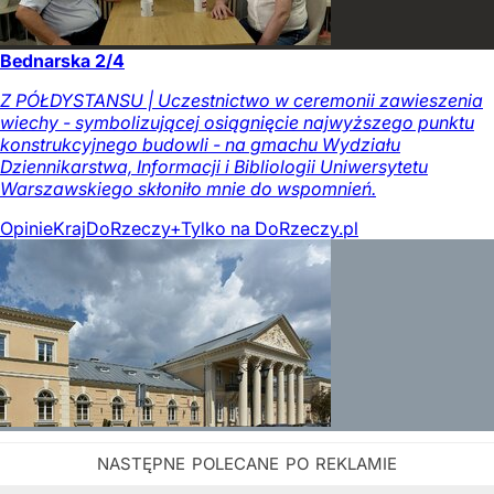
Bednarska 2/4
Z PÓŁDYSTANSU | Uczestnictwo w ceremonii zawieszenia
wiechy - symbolizującej osiągnięcie najwyższego punktu
konstrukcyjnego budowli - na gmachu Wydziału
Dziennikarstwa, Informacji i Bibliologii Uniwersytetu
Warszawskiego skłoniło mnie do wspomnień.
Opinie
Kraj
DoRzeczy+
Tylko na DoRzeczy.pl