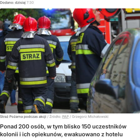
Dodano:
dzisiaj
7:30
Straż Pożarna podczas akcji
/ Źródło:
PAP
/
Grzegorz Michałowski
Ponad 200 osób, w tym blisko 150 uczestników
kolonii i ich opiekunów, ewakuowano z hotelu