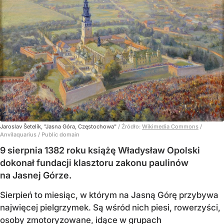
Jaroslav Šetelík, "Jasna Góra, Częstochowa"
/ Źródło:
Wikimedia Commons
/
Anvilaquarius / Public domain
9 sierpnia 1382 roku książę Władysław Opolski
dokonał fundacji klasztoru zakonu paulinów
na Jasnej Górze.
Sierpień to miesiąc, w którym na Jasną Górę przybywa
najwięcej pielgrzymek. Są wśród nich piesi, rowerzyści,
osoby zmotoryzowane, idące w grupach