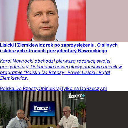
Lisicki i Ziemkiewicz rok po zaprzysiężeniu. O silnych
i słabszych stronach prezydentury Nawrockiego
Karol Nawrocki obchodzi pierwszą rocznicę swojej
prezydentury. Dokonania nowej głowy państwa ocenili w
programie "Polska Do Rzeczy" Paweł Lisicki i Rafał
Ziemkiewicz.
Polska Do Rzeczy
Opinie
Kraj
Tylko na DoRzeczy.pl