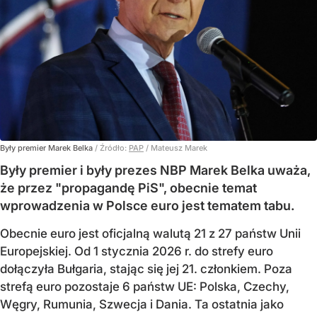
Były premier Marek Belka
/ Źródło:
PAP
/
Mateusz Marek
Były premier i były prezes NBP Marek Belka uważa,
że przez "propagandę PiS", obecnie temat
wprowadzenia w Polsce euro jest tematem tabu.
Obecnie euro jest oficjalną walutą 21 z 27 państw Unii
Europejskiej. Od 1 stycznia 2026 r. do strefy euro
dołączyła Bułgaria, stając się jej 21. członkiem.
Poza
strefą euro pozostaje 6 państw UE:
Polska, Czechy,
Węgry, Rumunia, Szwecja i Dania
. Ta ostatnia jako