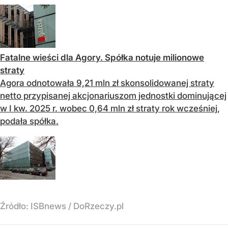
Fatalne wieści dla Agory. Spółka notuje milionowe
straty
Agora odnotowała 9,21 mln zł skonsolidowanej straty
netto przypisanej akcjonariuszom jednostki dominującej
w I kw. 2025 r. wobec 0,64 mln zł straty rok wcześniej,
podała spółka.
Źródło:
ISBnews
/
DoRzeczy.pl