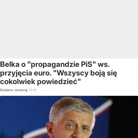
Belka o "propagandzie PiS" ws.
przyjęcia euro. "Wszyscy boją się
cokolwiek powiedzieć"
Dodano:
wczoraj
21:15