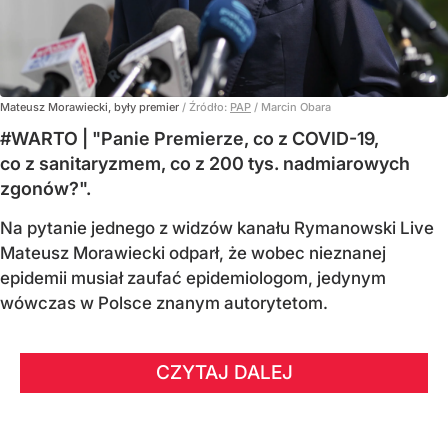
Mateusz Morawiecki, były premier
/ Źródło:
PAP
/
Marcin Obara
#WARTO | "Panie Premierze, co z COVID-19,
co z sanitaryzmem, co z 200 tys. nadmiarowych
zgonów?".
Na pytanie jednego z widzów kanału Rymanowski Live
Mateusz Morawiecki odparł, że wobec nieznanej
epidemii musiał zaufać epidemiologom, jedynym
wówczas w Polsce znanym autorytetom.
CZYTAJ DALEJ