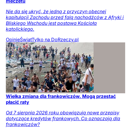
meczetu
Nie da się ukryć, że jedną z przyczyn obecnej
kapitulacji Zachodu przed falą nachodźców z Afryki i
Bliskiego Wschodu jest postawa Kościoła
katolickiego.
Opinie
Świat
Tylko na DoRzeczy.pl
Wielka zmiana dla frankowiczów. Mogą przestać
płacić raty
Od 7 sierpnia 2026 roku obowiązują nowe przepisy
dotyczące kredytów frankowych. Co oznaczają dla
frankowiczów?