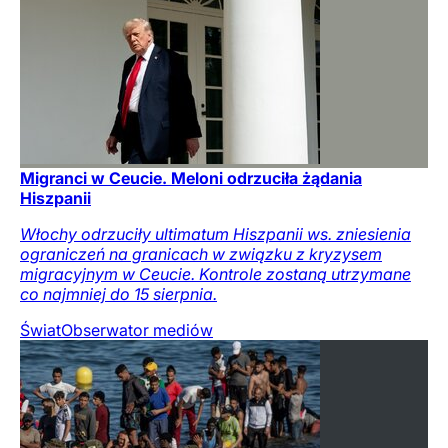
Migranci w Ceucie. Meloni odrzuciła żądania
Hiszpanii
Włochy odrzuciły ultimatum Hiszpanii ws. zniesienia
ograniczeń na granicach w związku z kryzysem
migracyjnym w Ceucie. Kontrole zostaną utrzymane
co najmniej do 15 sierpnia.
Świat
Obserwator mediów