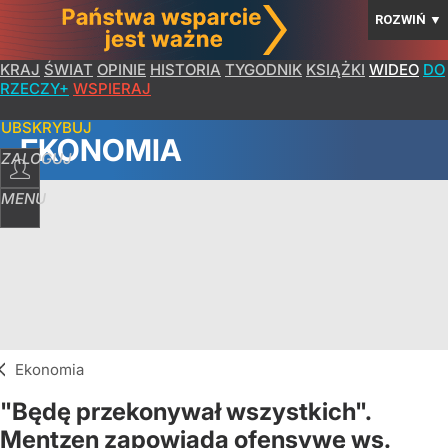
ROZWIŃ
▼
KRAJ
ŚWIAT
OPINIE
HISTORIA
TYGODNIK
KSIĄŻKI
WIDEO
DO
RZECZY+
WSPIERAJ
SUBSKRYBUJ
EKONOMIA
ZALOGUJ
MENU
Ekonomia
"Będę przekonywał wszystkich".
Mentzen zapowiada ofensywę ws.