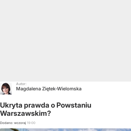
Autor:
Magdalena Ziętek-Wielomska
Ukryta prawda o Powstaniu
Warszawskim?
Dodano:
wczoraj
19:00