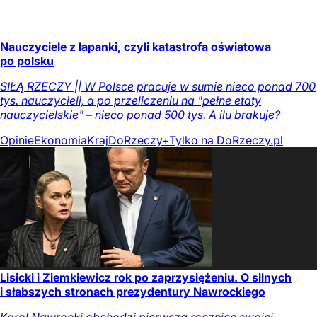
Nauczyciele z łapanki, czyli katastrofa oświatowa
po polsku
SIŁĄ RZECZY || W Polsce pracuje w sumie nieco ponad 700
tys. nauczycieli, a po przeliczeniu na "pełne etaty
nauczycielskie" – nieco ponad 500 tys. A ilu brakuje?
Opinie
Ekonomia
Kraj
DoRzeczy+
Tylko na DoRzeczy.pl
Lisicki i Ziemkiewicz rok po zaprzysiężeniu. O silnych
i słabszych stronach prezydentury Nawrockiego