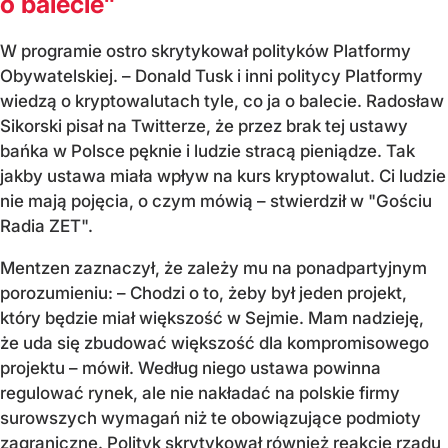
o balecie"
W programie ostro skrytykował polityków Platformy
Obywatelskiej. – Donald Tusk i inni politycy Platformy
wiedzą o kryptowalutach tyle, co ja o balecie. Radosław
Sikorski pisał na Twitterze, że przez brak tej ustawy
bańka w Polsce pęknie i ludzie stracą pieniądze. Tak
jakby ustawa miała wpływ na kurs kryptowalut. Ci ludzie
nie mają pojęcia, o czym mówią – stwierdził w "Gościu
Radia ZET".
Mentzen zaznaczył, że zależy mu na ponadpartyjnym
porozumieniu: – Chodzi o to, żeby był jeden projekt,
który będzie miał większość w Sejmie. Mam nadzieję,
że uda się zbudować większość dla kompromisowego
projektu – mówił. Według niego ustawa powinna
regulować rynek, ale nie nakładać na polskie firmy
surowszych wymagań niż te obowiązujące podmioty
zagraniczne. Polityk skrytykował również reakcję rządu