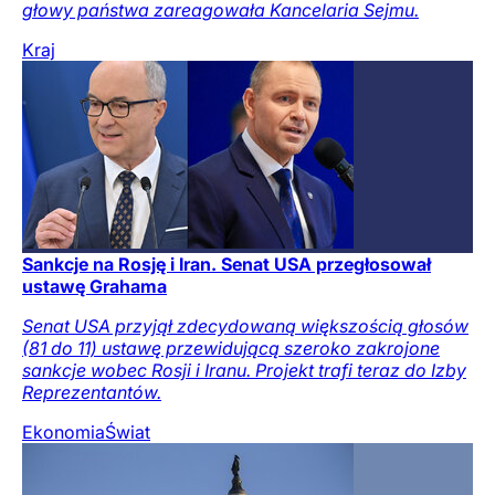
głowy państwa zareagowała Kancelaria Sejmu.
Kraj
Sankcje na Rosję i Iran. Senat USA przegłosował
ustawę Grahama
Senat USA przyjął zdecydowaną większością głosów
(81 do 11) ustawę przewidującą szeroko zakrojone
sankcje wobec Rosji i Iranu. Projekt trafi teraz do Izby
Reprezentantów.
Ekonomia
Świat