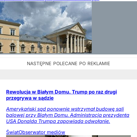
Rewolucja w Białym Domu. Trump po raz drugi
przegrywa w sądzie
Amerykański sąd ponownie wstrzymał budowę sali
balowej przy Białym Domu. Administracja prezydenta
USA Donalda Trumpa zapowiada odwołanie.
Świat
Obserwator mediów