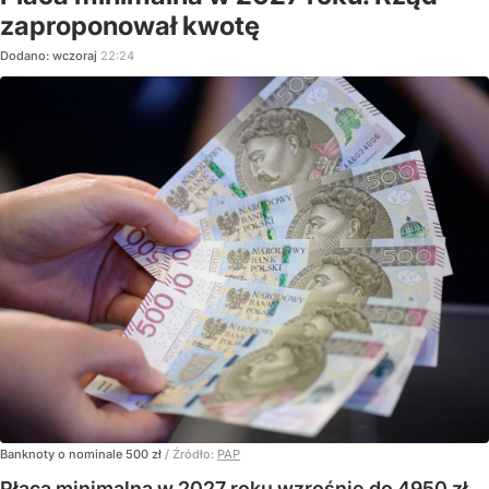
zaproponował kwotę
Dodano:
wczoraj
22:24
Banknoty o nominale 500 zł
/ Źródło:
PAP
Płaca minimalna w 2027 roku wzrośnie do 4950 zł