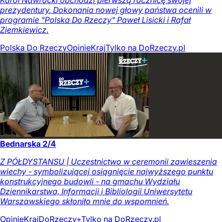
Karol Nawrocki obchodzi pierwszą rocznicę swojej
prezydentury. Dokonania nowej głowy państwa ocenili w
programie "Polska Do Rzeczy" Paweł Lisicki i Rafał
Ziemkiewicz.
Polska Do Rzeczy
Opinie
Kraj
Tylko na DoRzeczy.pl
Bednarska 2/4
Z PÓŁDYSTANSU | Uczestnictwo w ceremonii zawieszenia
wiechy - symbolizującej osiągnięcie najwyższego punktu
konstrukcyjnego budowli - na gmachu Wydziału
Dziennikarstwa, Informacji i Bibliologii Uniwersytetu
Warszawskiego skłoniło mnie do wspomnień.
Opinie
Kraj
DoRzeczy+
Tylko na DoRzeczy.pl