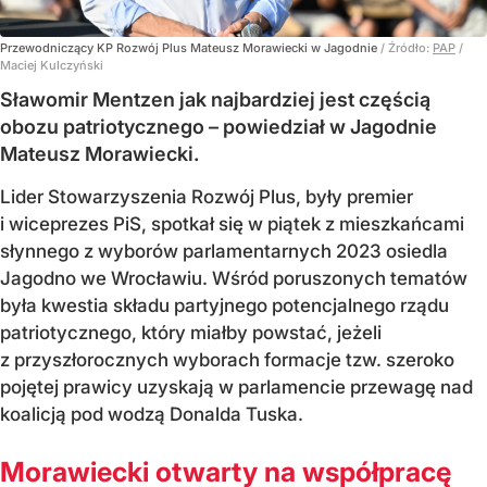
Przewodniczący KP Rozwój Plus Mateusz Morawiecki w Jagodnie
/ Źródło:
PAP
/
Maciej Kulczyński
Sławomir Mentzen jak najbardziej jest częścią
obozu patriotycznego – powiedział w Jagodnie
Mateusz Morawiecki.
Lider Stowarzyszenia Rozwój Plus, były premier
i wiceprezes PiS, spotkał się w piątek z mieszkańcami
słynnego z wyborów parlamentarnych 2023 osiedla
Jagodno we Wrocławiu. Wśród poruszonych tematów
była kwestia składu partyjnego potencjalnego rządu
patriotycznego, który miałby powstać, jeżeli
z przyszłorocznych wyborach formacje tzw. szeroko
pojętej prawicy uzyskają w parlamencie przewagę nad
koalicją pod wodzą Donalda Tuska.
Morawiecki otwarty na współpracę