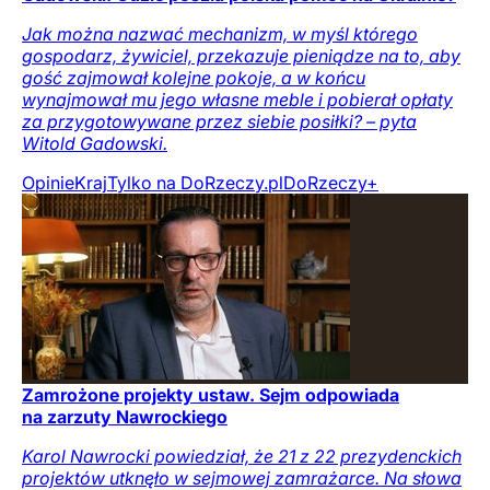
Jak można nazwać mechanizm, w myśl którego
gospodarz, żywiciel, przekazuje pieniądze na to, aby
gość zajmował kolejne pokoje, a w końcu
wynajmował mu jego własne meble i pobierał opłaty
za przygotowywane przez siebie posiłki? – pyta
Witold Gadowski.
Opinie
Kraj
Tylko na DoRzeczy.pl
DoRzeczy+
Zamrożone projekty ustaw. Sejm odpowiada
na zarzuty Nawrockiego
Karol Nawrocki powiedział, że 21 z 22 prezydenckich
projektów utknęło w sejmowej zamrażarce. Na słowa