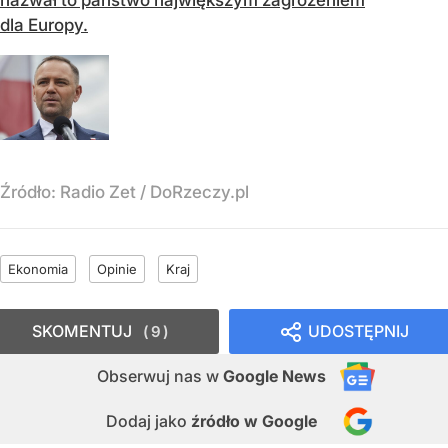
nazwał to państwo największym zagrożeniem
dla Europy.
Źródło:
Radio Zet
/
DoRzeczy.pl
Ekonomia
Opinie
Kraj
SKOMENTUJ
UDOSTĘPNIJ
9
Obserwuj nas
w
Google News
Dodaj jako
źródło w Google