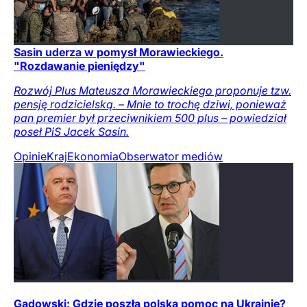
Sasin uderza w pomysł Morawieckiego.
"Rozdawanie pieniędzy"
Rozwój Plus Mateusza Morawieckiego proponuje tzw.
pensję rodzicielską. – Mnie to trochę dziwi, ponieważ
pan premier był przeciwnikiem 500 plus – powiedział
poseł PiS Jacek Sasin.
Opinie
Kraj
Ekonomia
Obserwator mediów
Gadowski: Gdzie poszła polska pomoc na Ukrainie?