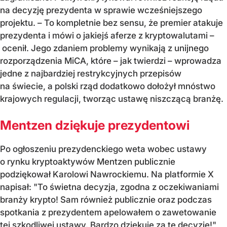
na decyzję prezydenta w sprawie wcześniejszego
projektu. – To kompletnie bez sensu, że premier atakuje
prezydenta i mówi o jakiejś aferze z kryptowalutami –
ocenił. Jego zdaniem problemy wynikają z unijnego
rozporządzenia MiCA, które – jak twierdzi – wprowadza
jedne z najbardziej restrykcyjnych przepisów
na świecie, a polski rząd dodatkowo dołożył mnóstwo
krajowych regulacji, tworząc ustawę niszczącą branżę.
Mentzen dziękuje prezydentowi
Po ogłoszeniu prezydenckiego weta wobec ustawy
o rynku kryptoaktywów Mentzen publicznie
podziękował Karolowi Nawrockiemu. Na platformie X
napisał: "To świetna decyzja, zgodna z oczekiwaniami
branży krypto! Sam również publicznie oraz podczas
spotkania z prezydentem apelowałem o zawetowanie
tej szkodliwej ustawy. Bardzo dziękuję za tę decyzję!"