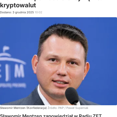
kryptowalut
Dodano:
3
grudnia
2025
10:02
Sławomir Mentzen (Konfederacja)
Źródło:
PAP
/
Paweł Supernak
Sławomir Mentzen zapowiedział w Radiu ZET,