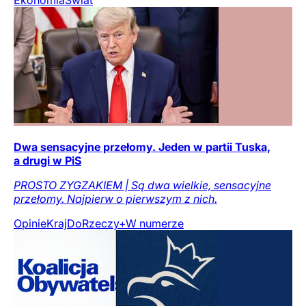
Dwa sensacyjne przełomy. Jeden w partii Tuska,
a drugi w PiS
PROSTO ZYGZAKIEM | Są dwa wielkie, sensacyjne
przełomy. Najpierw o pierwszym z nich.
Opinie
Kraj
DoRzeczy+
W numerze