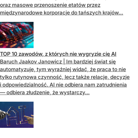
oraz masowe przenoszenie etatów przez
międzynarodowe korporacje do tańszych krajów...
TOP 10 zawodów, z których nie wygryzie cię AI
Baruch Jaakov Janowicz | Im bardziej świat się
automatyzuje, tym wyraźniej widać, że praca to nie
tylko rutynowa czynność, lecz także relacje, decyzje
i odpowiedzialność. AI nie odbiera nam zatrudnienia
— odbiera złudzenie, że wystarczy...