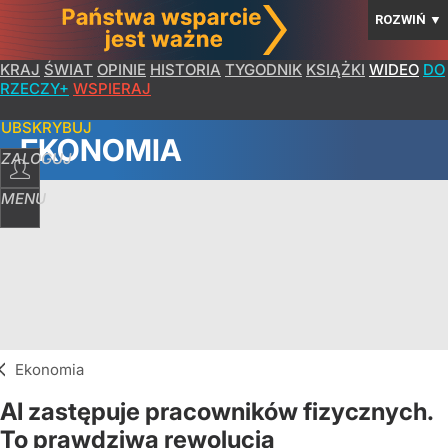
ROZWIŃ
▼
KRAJ
ŚWIAT
OPINIE
HISTORIA
TYGODNIK
KSIĄŻKI
WIDEO
DO
RZECZY+
WSPIERAJ
SUBSKRYBUJ
EKONOMIA
ZALOGUJ
MENU
Ekonomia
AI zastępuje pracowników fizycznych.
To prawdziwa rewolucja