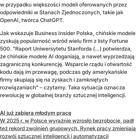
w przypadku większości modeli oferowanych przez
odpowiedniki w Stanach Zjednoczonych, takie jak
OpenAI, twórca ChatGPT.
Jak wskazuje Business Insider Polska, chińskie modele
zyskują popularność wśród wielu firm z listy Fortune
500. "Raport Uniwersytetu Stanforda (…) potwierdza,
że chińskie modele AI doganiają, a nawet wyprzedzają
zagraniczną konkurencję. Wsparcie rządu i otwartość
kodu dają im przewagę, podczas gdy amerykańskie
firmy skupiają się na zyskach i zamkniętych
rozwiązaniach" – czytamy. Taka sytuacja oznacza
rewolucję w globalnej branży sztucznej inteligencji.
AI już zabiera młodym pracę
W 2025 r. w Polsce wyraźnie wzrosło bezrobocie, padł
też rekord zwolnień grupowych. Rynek pracy zmieniają
rozwój sztucznej inteligencji i automatyzacji