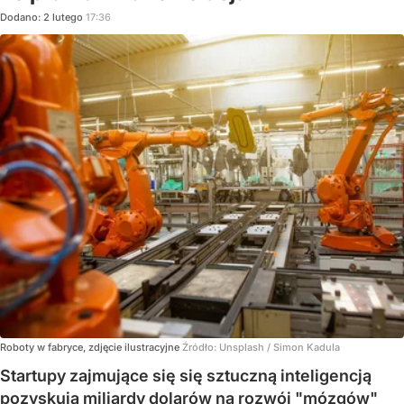
Dodano:
2
lutego
17:36
Roboty w fabryce, zdjęcie ilustracyjne
Źródło:
Unsplash
/
Simon Kadula
Startupy zajmujące się się sztuczną inteligencją
pozyskują miliardy dolarów na rozwój "mózgów"