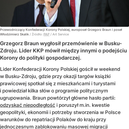
Przewodniczący Konfederacji Korony Polskiej, europoseł Grzegorz Braun i poseł
Włodzimierz Skalik
/ Źródło:
PAP
/
Art Service
Grzegorz Braun wygłosił przemówienie w Busku-
Zdroju. Lider KKP mówił między innymi o podejściu
Korony do polityki gospodarczej.
Lider Konfederacji Korony Polskiej gościł w weekend
w Busku-Zdroju, gdzie przy okazji targów książki
prawicowej spotkał się z mieszkańcami i turystami
i powiedział kilka słów o programie politycznym
ugrupowania. Braun powtórzył główne hasło partii:
odzyskać niepodległość
i poruszył m.in. kwestie
geopolityki, ekonomii i potrzeby stworzenia w Polsce
warunków do repatriacji Polaków do kraju przy
jednoczesnym zablokowaniu masowej migracji