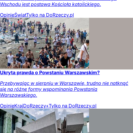
Wschodu jest postawa Kościoła katolickiego.
Opinie
Świat
Tylko na DoRzeczy.pl
Ukryta prawda o Powstaniu Warszawskim?
Przebywając w sierpniu w Warszawie, trudno nie natknąć
się na różne formy wspominania Powstania
Warszawskiego.
Opinie
Kraj
DoRzeczy+
Tylko na DoRzeczy.pl