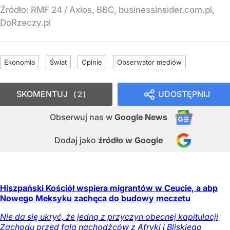
Źródło:
RMF 24
/
Axios, BBC, businessinsider.com.pl,
DoRzeczy.pl
Ekonomia
Świat
Opinie
Obserwator mediów
SKOMENTUJ
UDOSTĘPNIJ
2
Obserwuj nas
w
Google News
Dodaj jako
źródło w Google
Hiszpański Kościół wspiera migrantów w Ceucie, a abp
Nowego Meksyku zachęca do budowy meczetu
Nie da się ukryć, że jedną z przyczyn obecnej kapitulacji
Zachodu przed falą nachodźców z Afryki i Bliskiego