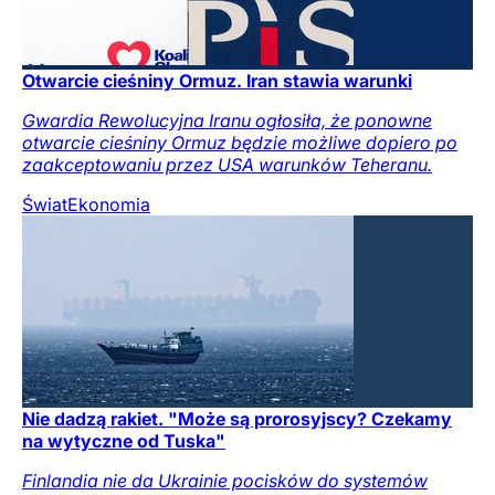
Otwarcie cieśniny Ormuz. Iran stawia warunki
Gwardia Rewolucyjna Iranu ogłosiła, że ponowne
otwarcie cieśniny Ormuz będzie możliwe dopiero po
zaakceptowaniu przez USA warunków Teheranu.
Świat
Ekonomia
Nie dadzą rakiet. "Może są prorosyjscy? Czekamy
na wytyczne od Tuska"
Finlandia nie da Ukrainie pocisków do systemów