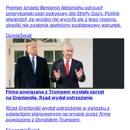
Premier Izraela Benjamin Netanjahu odrzucił
amerykański plan pokojowy dla Strefy Gazy. Polityk
stwierdził, że wojsko nie wycofa się z tego regionu,
dopóki nie zostanie spełniony podstawowy warunek.
Opinie
Świat
Firma powiązana z Trumpem wysłała sprzęt
na Grenlandię. Rząd wydał ostrzeżenie
Rząd Grenlandii wydał ostrzeżenie w związku z
odwiertami planowanymi na wyspie przez firmę
powiązaną z Donaldem Trumpem.
Ekonomia
Świat