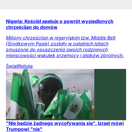
Nigeria: Kościół apeluje o powrót wysiedlonych
chrześcijan do domów
Miliony chrześcijan w nigeryjskim tzw. Middle Belt
(Środkowym Pasie) zostały w ostatnich latach
zmuszone do opuszczenia swoich rodzinnych
miejscowości wskutek przemocy i ataków zbrojnych.
Świat
Religia
"Nie będzie żadnego wycofywania się". Izrael mówi
Trumpowi "nie"