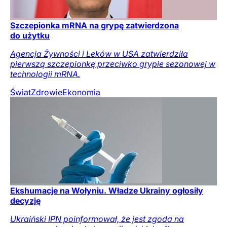
Szczepionka mRNA na grypę zatwierdzona
do użytku
Agencja Żywności i Leków w USA zatwierdziła
pierwszą szczepionkę przeciwko grypie sezonowej w
technologii mRNA.
Świat
Zdrowie
Ekonomia
Ekshumacje na Wołyniu. Władze Ukrainy ogłosiły
decyzję
Ukraiński IPN poinformował, że jest zgoda na