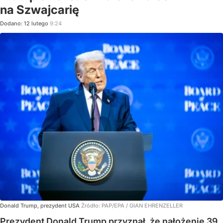
na Szwajcarię
Dodano:
12
lutego
9:24
Donald Trump, prezydent USA
Źródło:
PAP/EPA
/
GIAN EHRENZELLER
Prezydent Donald Trump przyznał, że nałożenie 39