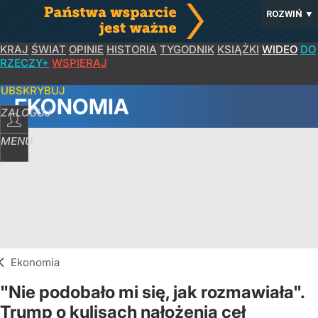
ROZWIŃ
▼
KRAJ
ŚWIAT
OPINIE
HISTORIA
TYGODNIK
KSIĄŻKI
WIDEO
DO
RZECZY+
WSPIERAJ
SUBSKRYBUJ
EKONOMIA
ZALOGUJ
MENU
Ekonomia
"Nie podobało mi się, jak rozmawiała".
Trump o kulisach nałożenia ceł