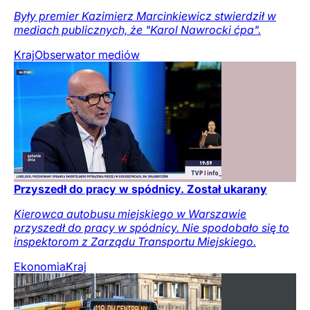
Były premier Kazimierz Marcinkiewicz stwierdził w
mediach publicznych, że "Karol Nawrocki ćpa".
Kraj
Obserwator mediów
Przyszedł do pracy w spódnicy. Został ukarany
Kierowca autobusu miejskiego w Warszawie
przyszedł do pracy w spódnicy. Nie spodobało się to
inspektorom z Zarządu Transportu Miejskiego.
Ekonomia
Kraj