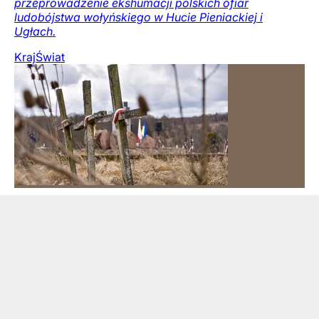
przeprowadzenie ekshumacji polskich ofiar
ludobójstwa wołyńskiego w Hucie Pieniackiej i
Ugłach.
Kraj
Świat