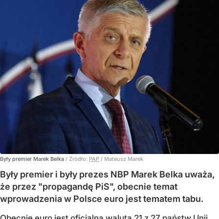
Były premier Marek Belka
/ Źródło:
PAP
/
Mateusz Marek
Były premier i były prezes NBP Marek Belka uważa,
że przez "propagandę PiS", obecnie temat
wprowadzenia w Polsce euro jest tematem tabu.
Obecnie euro jest oficjalną walutą 21 z 27 państw Unii