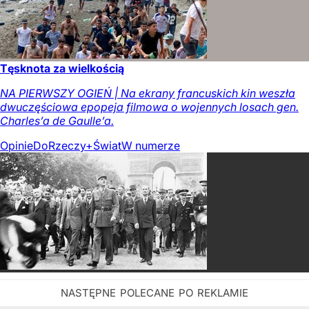
Tęsknota za wielkością
NA PIERWSZY OGIEŃ | Na ekrany francuskich kin weszła
dwuczęściowa epopeja filmowa o wojennych losach gen.
Charles’a de Gaulle’a.
Opinie
DoRzeczy+
Świat
W numerze