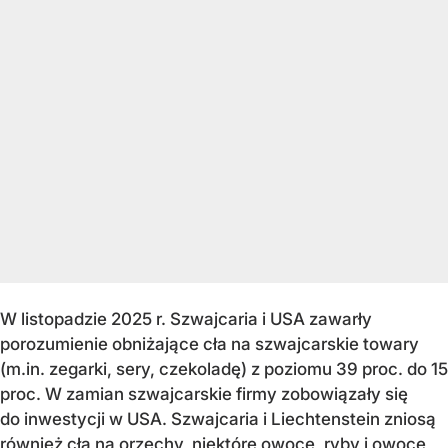
W listopadzie 2025 r. Szwajcaria i USA zawarły
porozumienie obniżające cła na szwajcarskie towary
(m.in. zegarki, sery, czekoladę) z poziomu 39 proc. do 15
proc. W zamian szwajcarskie firmy zobowiązały się
do inwestycji w USA. Szwajcaria i Liechtenstein zniosą
również cła na orzechy, niektóre owoce, ryby i owoce