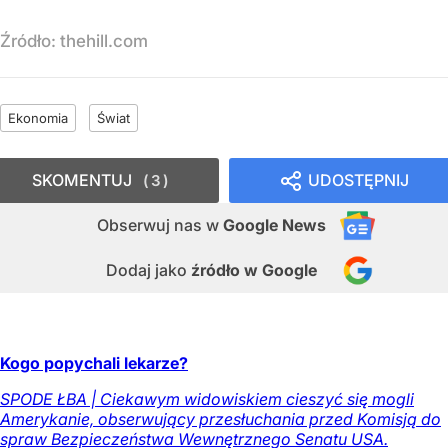
Źródło:
thehill.com
Ekonomia
Świat
SKOMENTUJ
UDOSTĘPNIJ
3
Obserwuj nas
w
Google News
Dodaj jako
źródło w Google
Kogo popychali lekarze?
SPODE ŁBA | Ciekawym widowiskiem cieszyć się mogli
Amerykanie, obserwujący przesłuchania przed Komisją do
spraw Bezpieczeństwa Wewnętrznego Senatu USA.