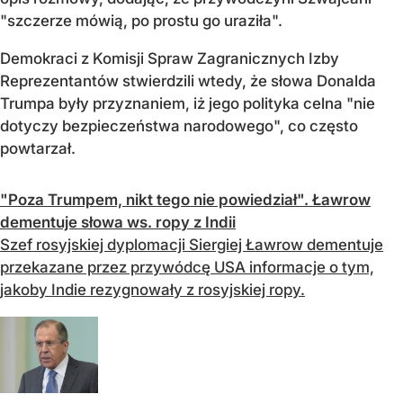
"szczerze mówią, po prostu go uraziła".
Demokraci z Komisji Spraw Zagranicznych Izby
Reprezentantów stwierdzili wtedy, że słowa Donalda
Trumpa były przyznaniem, iż jego polityka celna "nie
dotyczy bezpieczeństwa narodowego", co często
powtarzał.
"Poza Trumpem, nikt tego nie powiedział". Ławrow
dementuje słowa ws. ropy z Indii
Szef rosyjskiej dyplomacji Siergiej Ławrow dementuje
przekazane przez przywódcę USA informacje o tym,
jakoby Indie rezygnowały z rosyjskiej ropy.