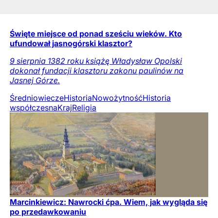
Święte miejsce od ponad sześciu wieków. Kto
ufundował jasnogórski klasztor?
9 sierpnia 1382 roku książę Władysław Opolski
dokonał fundacji klasztoru zakonu paulinów na
Jasnej Górze.
Średniowiecze
Historia
Nowożytność
Historia
współczesna
Kraj
Religia
Marcinkiewicz: Nawrocki ćpa. Wiem, jak wygląda się
po przedawkowaniu