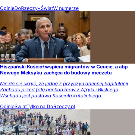
Opinie
DoRzeczy+
Świat
W numerze
Hiszpański Kościół wspiera migrantów w Ceucie, a abp
Nowego Meksyku zachęca do budowy meczetu
Nie da się ukryć, że jedną z przyczyn obecnej kapitulacji
Zachodu przed falą nachodźców z Afryki i Bliskiego
Wschodu jest postawa Kościoła katolickiego.
Opinie
Świat
Tylko na DoRzeczy.pl