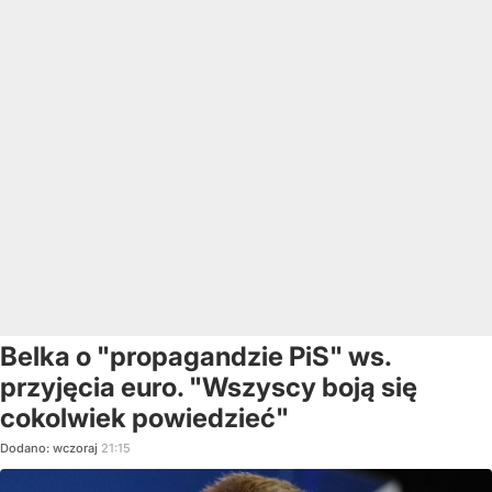
Belka o "propagandzie PiS" ws.
przyjęcia euro. "Wszyscy boją się
cokolwiek powiedzieć"
Dodano:
wczoraj
21:15