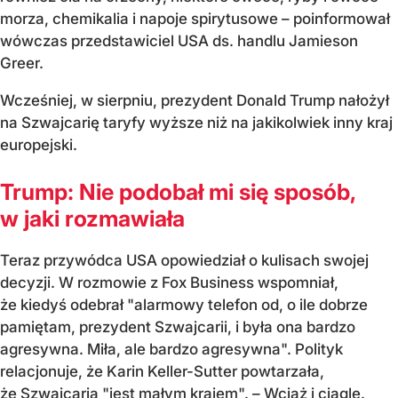
morza, chemikalia i napoje spirytusowe – poinformował
wówczas przedstawiciel USA ds. handlu Jamieson
Greer.
Wcześniej, w sierpniu, prezydent Donald Trump nałożył
na Szwajcarię taryfy wyższe niż na jakikolwiek inny kraj
europejski.
Trump: Nie podobał mi się sposób,
w jaki rozmawiała
Teraz przywódca USA opowiedział o kulisach swojej
decyzji. W rozmowie z Fox Business wspomniał,
że kiedyś odebrał "alarmowy telefon od, o ile dobrze
pamiętam, prezydent Szwajcarii, i była ona bardzo
agresywna. Miła, ale bardzo agresywna". Polityk
relacjonuje, że Karin Keller-Sutter powtarzała,
że Szwajcaria "jest małym krajem". – Wciąż i ciągle.