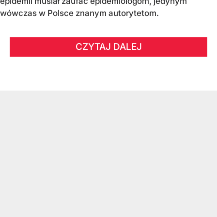
epidemii musiał zaufać epidemiologom, jedynym
wówczas w Polsce znanym autorytetom.
CZYTAJ DALEJ