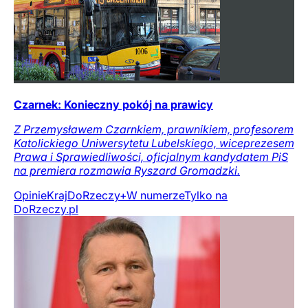
Czarnek: Konieczny pokój na prawicy
Z Przemysławem Czarnkiem, prawnikiem, profesorem
Katolickiego Uniwersytetu Lubelskiego, wiceprezesem
Prawa i Sprawiedliwości, oficjalnym kandydatem PiS
na premiera rozmawia Ryszard Gromadzki.
Opinie
Kraj
DoRzeczy+
W numerze
Tylko na
DoRzeczy.pl