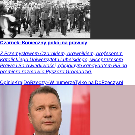
Czarnek: Konieczny pokój na prawicy
Z Przemysławem Czarnkiem, prawnikiem, profesorem
Katolickiego Uniwersytetu Lubelskiego, wiceprezesem
Prawa i Sprawiedliwości, oficjalnym kandydatem PiS na
premiera rozmawia Ryszard Gromadzki.
Opinie
Kraj
DoRzeczy+
W numerze
Tylko na DoRzeczy.pl