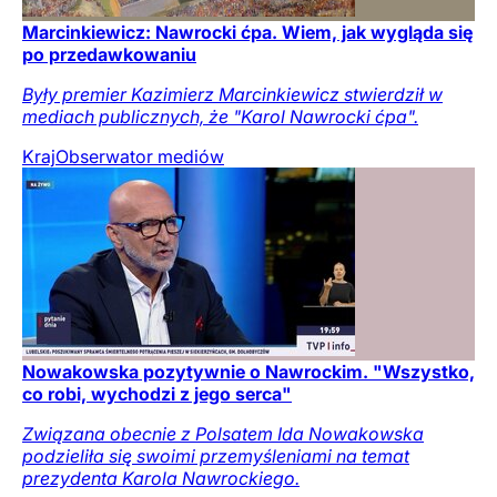
Marcinkiewicz: Nawrocki ćpa. Wiem, jak wygląda się
po przedawkowaniu
Były premier Kazimierz Marcinkiewicz stwierdził w
mediach publicznych, że "Karol Nawrocki ćpa".
Kraj
Obserwator mediów
Nowakowska pozytywnie o Nawrockim. "Wszystko,
co robi, wychodzi z jego serca"
Związana obecnie z Polsatem Ida Nowakowska
podzieliła się swoimi przemyśleniami na temat
prezydenta Karola Nawrockiego.