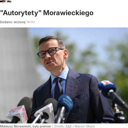
"Autorytety" Morawieckiego
Dodano:
wczoraj
19:00
Mateusz Morawiecki, były premier
/ Źródło:
PAP
/
Marcin Obara