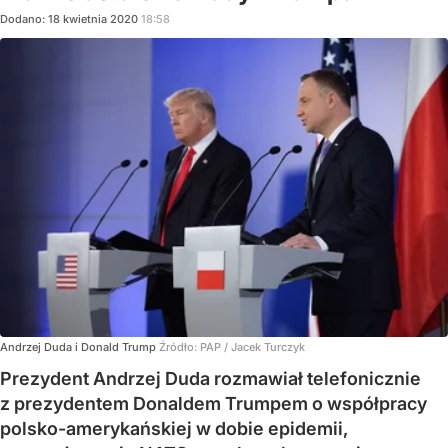
Dodano:
18
kwietnia
2020
18:58
Andrzej Duda i Donald Trump
Źródło:
PAP
/
Jacek Turczyk
Prezydent Andrzej Duda rozmawiał telefonicznie
z prezydentem Donaldem Trumpem o współpracy
polsko-amerykańskiej w dobie epidemii,