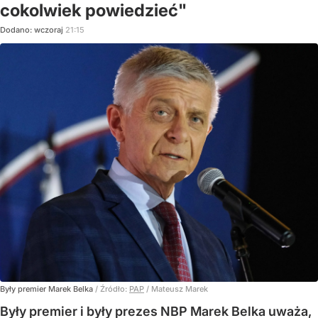
cokolwiek powiedzieć"
Dodano:
wczoraj
21:15
Były premier Marek Belka
/ Źródło:
PAP
/
Mateusz Marek
Były premier i były prezes NBP Marek Belka uważa,