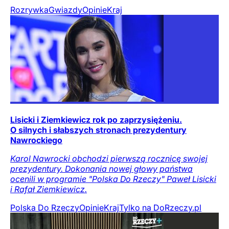
Rozrywka
Gwiazdy
Opinie
Kraj
Lisicki i Ziemkiewicz rok po zaprzysiężeniu.
O silnych i słabszych stronach prezydentury
Nawrockiego
Karol Nawrocki obchodzi pierwszą rocznicę swojej
prezydentury. Dokonania nowej głowy państwa
ocenili w programie "Polska Do Rzeczy" Paweł Lisicki
i Rafał Ziemkiewicz.
Polska Do Rzeczy
Opinie
Kraj
Tylko na DoRzeczy.pl