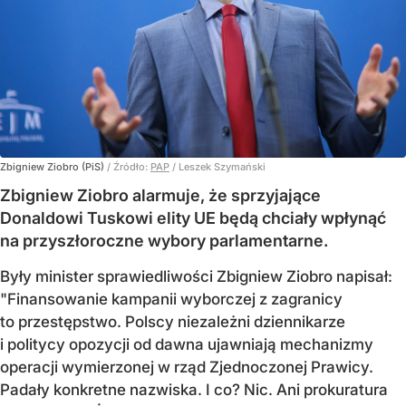
Zbigniew Ziobro (PiS)
/ Źródło:
PAP
/
Leszek Szymański
Zbigniew Ziobro alarmuje, że sprzyjające
Donaldowi Tuskowi elity UE będą chciały wpłynąć
na przyszłoroczne wybory parlamentarne.
Były minister sprawiedliwości Zbigniew Ziobro napisał:
"Finansowanie kampanii wyborczej z zagranicy
to przestępstwo. Polscy niezależni dziennikarze
i politycy opozycji od dawna ujawniają mechanizmy
operacji wymierzonej w rząd Zjednoczonej Prawicy.
Padały konkretne nazwiska. I co? Nic. Ani prokuratura