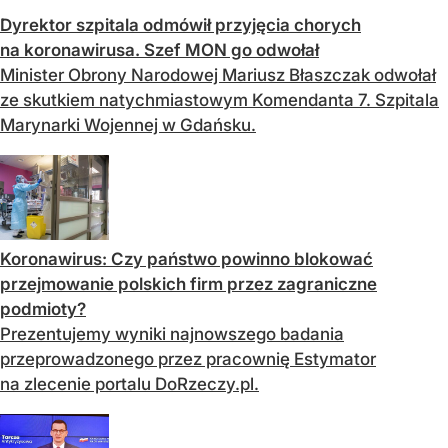
Dyrektor szpitala odmówił przyjęcia chorych
na koronawirusa. Szef MON go odwołał
Minister Obrony Narodowej Mariusz Błaszczak odwołał
ze skutkiem natychmiastowym Komendanta 7. Szpitala
Marynarki Wojennej w Gdańsku.
Koronawirus: Czy państwo powinno blokować
przejmowanie polskich firm przez zagraniczne
podmioty?
Prezentujemy wyniki najnowszego badania
przeprowadzonego przez pracownię Estymator
na zlecenie portalu DoRzeczy.pl.