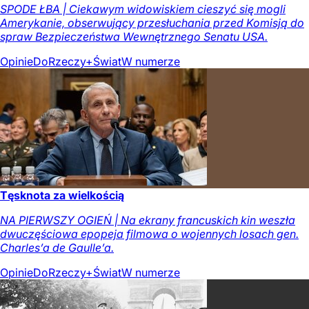
SPODE ŁBA | Ciekawym widowiskiem cieszyć się mogli
Amerykanie, obserwujący przesłuchania przed Komisją do
spraw Bezpieczeństwa Wewnętrznego Senatu USA.
Opinie
DoRzeczy+
Świat
W numerze
Tęsknota za wielkością
NA PIERWSZY OGIEŃ | Na ekrany francuskich kin weszła
dwuczęściowa epopeja filmowa o wojennych losach gen.
Charles’a de Gaulle’a.
Opinie
DoRzeczy+
Świat
W numerze