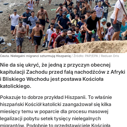
Ceuta. Nielegalni migranci szturmują Hiszpanię
/ Źródło:
PAP/EPA
/
Reduan Dris
Nie da się ukryć, że jedną z przyczyn obecnej
kapitulacji Zachodu przed falą nachodźców z Afryki
i Bliskiego Wschodu jest postawa Kościoła
katolickiego.
Pokazuje to dobrze przykład Hiszpanii. To właśnie
hiszpański Kościół katolicki zaangażował się kilka
miesięcy temu w poparcie dla procesu masowej
legalizacji pobytu setek tysięcy nielegalnych
migrantów. Podobnie to przedstawiciele Kościoła