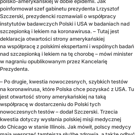
polsko-amerykańskiej w dobie epidemii. Jak
poinformował szef gabinetu prezydenta Lrzysztof
Szczerski, prezydencki rozmawiali o współpracy
instytutów badawczych Polski i USA w badaniach nad
szczepionką i lekiem na koronawirusa. – Tutaj jest
deklaracja otwartości strony amerykańskiej
na współpracę z polskimi ekspertami i wspólnych badań
nad szczepionką i lekiem na tę chorobę – mówi minister
w nagraniu opublikowanym przez Kancelarię
Prezydenta.
– Po drugie, kwestia nowoczesnych, szybkich testów
na koronawirusa, które Polska chce pozyskać z USA. Tu
jest otwartość strony amerykańskiej na taką
współpracę w dostarczeniu do Polski tych
nowoczesnych testów – dodał Szczerski. Trzecia
kwestia dotyczy wysłania polskiej misji medycznej
do Chicago w stanie Illinois. Jak mówił, polscy medycy
mają wesprzeć tamtejszą służbę zdrowia, a także odbyć