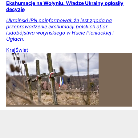
Ekshumacje na Wołyniu. Władze Ukrainy ogłosiły
decyzję
Ukraiński IPN poinformował, że jest zgoda na
przeprowadzenie ekshumacji polskich ofiar
ludobójstwa wołyńskiego w Hucie Pieniackiej i
Ugłach.
Kraj
Świat