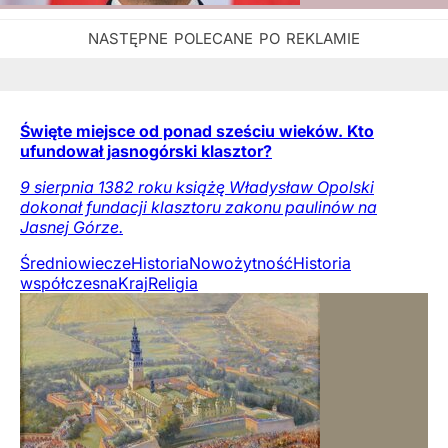
Święte miejsce od ponad sześciu wieków. Kto
ufundował jasnogórski klasztor?
9 sierpnia 1382 roku książę Władysław Opolski
dokonał fundacji klasztoru zakonu paulinów na
Jasnej Górze.
Średniowiecze
Historia
Nowożytność
Historia
współczesna
Kraj
Religia