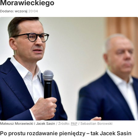
Morawieckiego
Dodano:
wczoraj
20:04
Mateusz Morawiecki i Jacek Sasin
/ Źródło:
PAP
/
Sebastian Borowski
Po prostu rozdawanie pieniędzy – tak Jacek Sasin