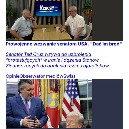
Prowojenne wezwanie senatora USA. "Dać im broń"
Senator Ted Cruz wzywa do uzbrojenia
"protestujących" w Iranie i dążenia Stanów
Zjednoczonych do obalenia reżimu ajatollahów.
Opinie
Obserwator mediów
Świat